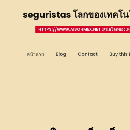
Skip
to
seguristas โลกของเทคโนโ
content
HTTPS://WWW.AISOHMEX.NET เสนอโลกของเทคโนโล
หน้าแรก
Blog
Contact
Buy this