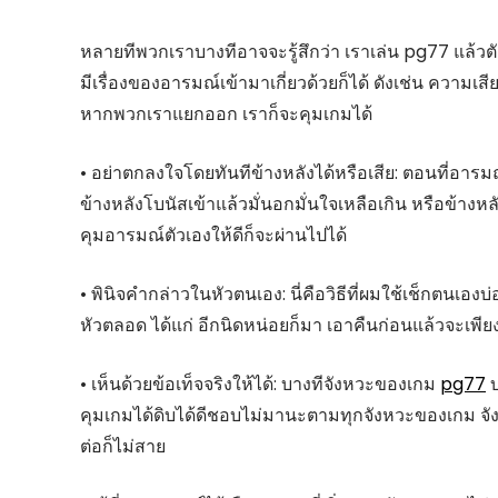
หลายทีพวกเราบางทีอาจจะรู้สึกว่า เราเล่น pg77 แล้วตัด
มีเรื่องของอารมณ์เข้ามาเกี่ยวด้วยก็ได้ ดังเช่น ควา
หากพวกเราแยกออก เราก็จะคุมเกมได้
• อย่าตกลงใจโดยทันทีข้างหลังได้หรือเสีย: ตอนที่อารม
ข้างหลังโบนัสเข้าแล้วมั่นอกมั่นใจเหลือเกิน หรือข้างห
คุมอารมณ์ตัวเองให้ดีก็จะผ่านไปได้
• พินิจคำกล่าวในหัวตนเอง: นี่คือวิธีที่ผมใช้เช็กตนเ
หัวตลอด ได้แก่ อีกนิดหน่อยก็มา เอาคืนก่อนแล้วจะเพ
• เห็นด้วยข้อเท็จจริงให้ได้: บางทีจังหวะของเกม
pg77
บ
คุมเกมได้ดิบได้ดีชอบไม่มานะตามทุกจังหวะของเกม จัง
ต่อก็ไม่สาย