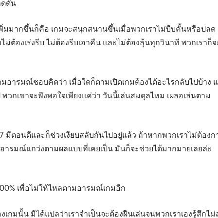
กดดัน
ิ่มมากขึ้นก็คือ เกมจะสนุกสนานขึ้นเมื่อพวกเราไม่บีบคั้นหรือปลด
องเร่งรีบ ไม่ต้องรีบเอาคืน และไม่ต้องลุ้นทุกวินาที พวกเราก็จ
ตามอารมณ์ชอบคิดว่า เมื่อใดก็ตามเปิดเกมต้องได้อะไรกลับไปบ้าง แ
 พวกเขาจะพึงพอใจเพียงแค่ว่า วันนี้เล่นสมดุลไหม เผลอเล่นตาม
7 มีตอนดีและก็ช่วงเงียบสลับกันไปอยู่แล้ว ถ้าหากพวกเราไม่ต้องก
ห้อารมณ์แกว่งตามผลแบบที่เคยเป็น มันก็จะช่วยได้มากมายเลยล่ะ
 100% เพื่อไม่ให้ไหลตามอารมณ์เกมอีก
กมนั้น มิได้แปลว่าเราจำเป็นจะต้องฝืนเล่นจนพวกเราเองรู้สึกไม่