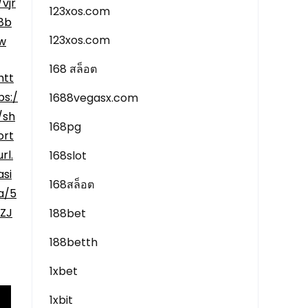
/vjr
123xos.com
8b
123xos.com
w
168 สล็อต
htt
ps:/
1688vegasx.com
/sh
168pg
ort
url.
168slot
asi
168สล็อต
a/5
lZJ
188bet
188betth
1xbet
1xbit