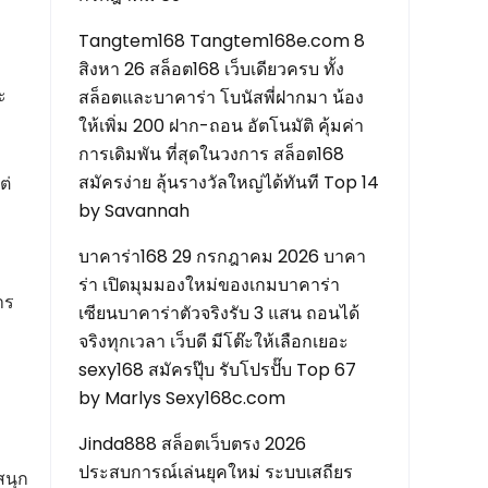
Tangtem168 Tangtem168e.com 8
สิงหา 26 สล็อต168 เว็บเดียวครบ ทั้ง
ะ
สล็อตและบาคาร่า โบนัสพี่ฝากมา น้อง
ให้เพิ่ม 200 ฝาก-ถอน อัตโนมัติ คุ้มค่า
การเดิมพัน ที่สุดในวงการ สล็อต168
สมัครง่าย ลุ้นรางวัลใหญ่ได้ทันที Top 14
ต่
by Savannah
บาคาร่า168 29 กรกฎาคม 2026 บาคา
ร่า เปิดมุมมองใหม่ของเกมบาคาร่า
าร
เซียนบาคาร่าตัวจริงรับ 3 แสน ถอนได้
จริงทุกเวลา เว็บดี มีโต๊ะให้เลือกเยอะ
sexy168 สมัครปุ๊บ รับโปรปั๊บ Top 67
by Marlys Sexy168c.com
Jinda888 สล็อตเว็บตรง 2026
ประสบการณ์เล่นยุคใหม่ ระบบเสถียร
สนุก