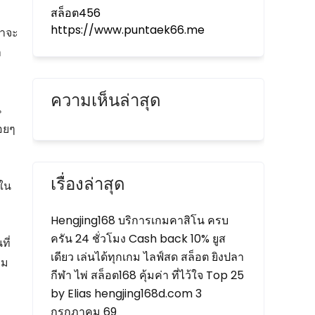
สล็อต456
https://www.puntaek66.me
่าจะ
า
ความเห็นล่าสุด
น
่อยๆ
เรื่องล่าสุด
งใน
Hengjing168 บริการเกมคาสิโน ครบ
ครัน 24 ชั่วโมง Cash back 10% ยูส
ที่
เดียว เล่นได้ทุกเกม ไลฟ์สด สล็อต ยิงปลา
าม
กีฬา ไพ่ สล็อต168 คุ้มค่า ที่ไว้ใจ Top 25
by Elias hengjing168d.com 3
กรกฎาคม 69