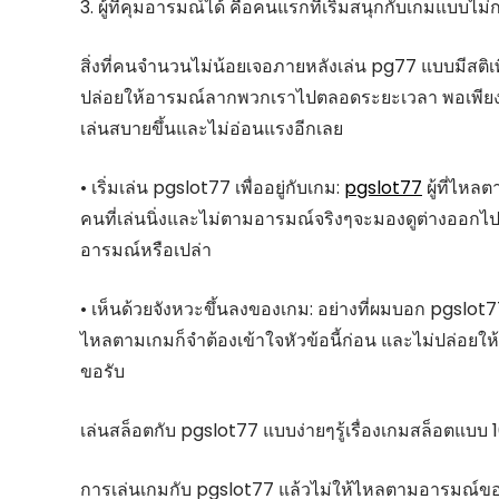
3. ผู้ที่คุมอารมณ์ได้ คือคนแรกที่เริ่มสนุกกับเกมแบบไม่
สิ่งที่คนจำนวนไม่น้อยเจอภายหลังเล่น pg77 แบบมีสติเพ
ปล่อยให้อารมณ์ลากพวกเราไปตลอดระยะเวลา พอเพียงไม่ต้
เล่นสบายขึ้นและไม่อ่อนแรงอีกเลย
• เริ่มเล่น pgslot77 เพื่ออยู่กับเกม:
pgslot77
ผู้ที่ไหล
คนที่เล่นนิ่งและไม่ตามอารมณ์จริงๆจะมองดูต่างออกไป
อารมณ์หรือเปล่า
• เห็นด้วยจังหวะขึ้นลงของเกม: อย่างที่ผมบอก pgslot7
ไหลตามเกมก็จำต้องเข้าใจหัวข้อนี้ก่อน และไม่ปล่อยใ
ขอรับ
เล่นสล็อตกับ pgslot77 แบบง่ายๆรู้เรื่องเกมสล็อตแบบ
การเล่นเกมกับ pgslot77 แล้วไม่ให้ไหลตามอารมณ์ของเ