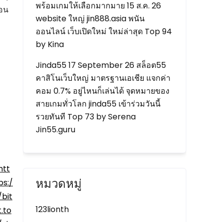
พร้อมเกมให้เลือกมากมาย 15 ส.ค. 26
ือน
website ใหญ่ jin888.asia พนัน
ออนไลน์ เว็บเปิดใหม่ ใหม่ล่าสุด Top 94
by Kina
Jinda55 17 September 26 สล็อต55
คาสิโนเว็บใหญ่ มาตรฐานเอเชีย แจกค่า
คอม 0.7% อยู่ไหนก็เล่นได้ จุดหมายของ
สายเกมทั่วโลก jinda55 เข้าร่วมวันนี้
รวยทันที Top 73 by Serena
Jin55.guru
htt
หมวดหมู่
ps:/
/bit
123lionth
t.to