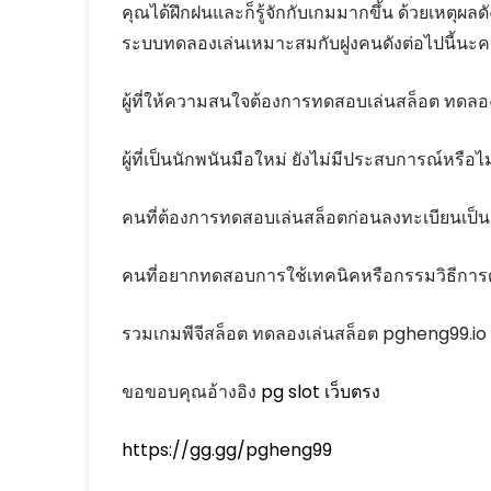
คุณได้ฝึกฝนและก็รู้จักกับเกมมากขึ้น ด้วยเหตุผลด
ระบบทดลองเล่นเหมาะสมกับฝูงคนดังต่อไปนี้นะค
ผู้ที่ให้ความสนใจต้องการทดสอบเล่นสล็อต ทดลอ
ผู้ที่เป็นนักพนันมือใหม่ ยังไม่มีประสบการณ์หรื
คนที่ต้องการทดสอบเล่นสล็อตก่อนลงทะเบียนเป
คนที่อยากทดสอบการใช้เทคนิคหรือกรรมวิธีการ
รวมเกมพีจีสล็อต ทดลองเล่นสล็อต pgheng99.io
ขอขอบคุณอ้างอิง
pg slot เว็บตรง
https://gg.gg/pgheng99