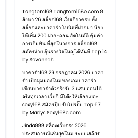
Tangtem168 Tangtem168e.com 8
สิงหา 26 สล็อต168 เว็บเดียวครบ ทั้ง
สล็อตและบาคาร่า โบนัสพี่ฝากมา น้อง
ให้เพิ่ม 200 ฝาก-ถอน อัตโนมัติ คุ้มค่า
การเดิมพัน ที่สุดในวงการ สล็อต168
สมัครง่าย ลุ้นรางวัลใหญ่ได้ทันที Top 14
by Savannah
บาคาร่า168 29 กรกฎาคม 2026 บาคา
ร่า เปิดมุมมองใหม่ของเกมบาคาร่า
เซียนบาคาร่าตัวจริงรับ 3 แสน ถอนได้
จริงทุกเวลา เว็บดี มีโต๊ะให้เลือกเยอะ
sexy168 สมัครปุ๊บ รับโปรปั๊บ Top 67
by Marlys Sexy168c.com
Jinda888 สล็อตเว็บตรง 2026
ประสบการณ์เล่นยุคใหม่ ระบบเสถียร