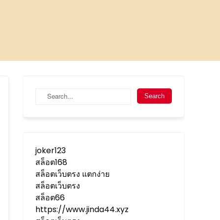
joker123
สล็อต168
สล็อตเว็บตรง แตกง่าย
สล็อตเว็บตรง
สล็อต66
https://www.jinda44.xyz