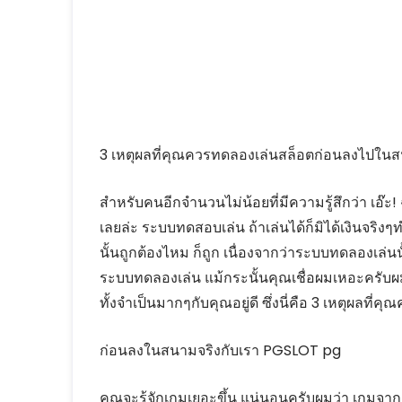
3 เหตุผลที่คุณควรทดลองเล่นสล็อตก่อนลงไปใน
สำหรับคนอีกจำนวนไม่น้อยที่มีความรู้สึกว่า เอ
เลยล่ะ ระบบทดสอบเล่น ถ้าเล่นได้ก็มิได้เงินจริงๆ
นั้นถูกต้องไหม ก็ถูก เนื่องจากว่าระบบทดลองเล่นนั้
ระบบทดลองเล่น แม้กระนั้นคุณเชื่อผมเหอะครับผม
ทั้งจำเป็นมากๆกับคุณอยู่ดี ซึ่งนี่คือ 3 เหตุผลที
ก่อนลงในสนามจริงกับเรา PGSLOT pg
คุณจะรู้จักเกมเยอะขึ้น แน่นอนครับผมว่า เกมจา