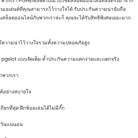
บอก พวกเรา PGHENG99 เป็นเว็บไซต์สล็อตออนไลน์ที่ส่งตรงมาจาก
นเอเย่นต์ที่คุณสามารถไว้วางใจได้ รับประกันความน่านับถือ
ล็อตออนไลน์กับพวกเราล่ะก็ คุณจะได้รับสิทธิพิเศษเยอะมาก
 มีความน่าไว้วางใจรวมทั้งความปลอดภัยสูง
 pgslot แบบจัดเต็ม ค้ำประกันความแตกง่ายและแตกจริง
ากพวกเรา
ได้อย่างสบายใจ
ที่สุด ฝึกซ้อมเล่นได้ไม่มีกั๊ก
1 วันแน่นอน