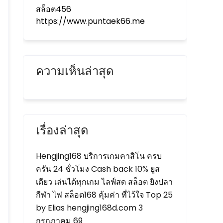
สล็อต456
https://www.puntaek66.me
ความเห็นล่าสุด
เรื่องล่าสุด
Hengjing168 บริการเกมคาสิโน ครบ
ครัน 24 ชั่วโมง Cash back 10% ยูส
เดียว เล่นได้ทุกเกม ไลฟ์สด สล็อต ยิงปลา
กีฬา ไพ่ สล็อต168 คุ้มค่า ที่ไว้ใจ Top 25
by Elias hengjing168d.com 3
กรกฎาคม 69