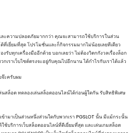
ใจและความปลอดภัยมากกว่า คุณจะสามารถใช้บริการในส่วน
ี่เยี่ยมที่สุด โปรโมชั่นและก็กิจกรรมมากไม่น้อยเลยทีเดียว
องรับทุกเครื่องมืออีกด้วย บอกเลยว่า ไม่ต้องวิตกกังวลเรื่องล็อก
พวกเราเว็บไซต์ตรงจะอยู่กับคุณไปอีกนาน ได้กำไรกับเราได้แล้ว
ลยจ๊ะครับผม
สล็อต ทดลองเล่นสล็อตออนไลน์ได้ก่อนผู้ใดกัน รับสิทธิพิเศษ
ข้ามาเป็นส่วนหนึ่งส่วนใดกับพวกเรา
PGSLOT
นั้น มีแม้กระนั้น
ใช้บริการเว็บสล็อตออนไลน์ที่ดีเยี่ยมที่สุด และเล่นเกมสล็อต