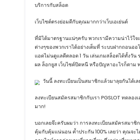
บริการกับสล็อต
เว็บไซต์ตรงย่อมดีกับคุณมากกว่าเว็บเอเย่นต์
ที่มิได้มาตรฐานแน่ๆครับ พวกเรามีความน่าไว้
ต่างๆของพวกเราได้อย่างเต็มที่ ระบบฝากถอนออโต้ท
แอดไม่นดูแลดีตลอด 1 วัน เล่นเกมสล็อตได้ทั้งวัน ร
ผล ล็อกยูส เว็บไซต์ปิดหนี หรือปัญหาอะไรก็ตาม 
วันนี้ ลงทะเบียนเป็นสมาชิกแล้วมาลุยกันได้เ
ลงทะเบียนสมัครสมาชิกกับเรา PGSLOT ทดลองเล่น
มาก!
บอกเลยจ๊ะครับผมว่า การลงทะเบียนสมัครสมาชิกเ
คุ้มกับคุ้มแน่นอน ค้ำประกัน 100% เลยว่า คุณจะได้