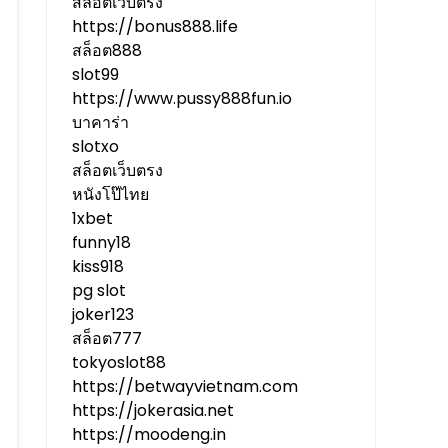
สล็อตเว็บตรง
https://bonus888.life
สล็อต888
slot99
https://www.pussy888fun.io
บาคาร่า
slotxo
สล็อตเว็บตรง
หนังโป๊ไทย
1xbet
funny18
kiss918
pg slot
joker123
สล็อต777
tokyoslot88
https://betwayvietnam.com
https://jokerasia.net
https://moodeng.in