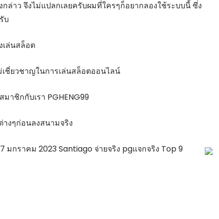
ังกล่าว จึงไม่แปลกเลยครับผมที่ใครๆก็อยากลองใช้ระบบนี้ ซึ่ง
รับ
งเล่นสล็อต
อไม่เชี่ยวชาญในการเล่นสล็อตออนไลน์
็นสมาชิกกับเรา PGHENG99
ต่างๆก่อนลงสนามจริง
 7 มกราคม 2023 Santiago จ่ายจริง pgแจกจริง Top 9