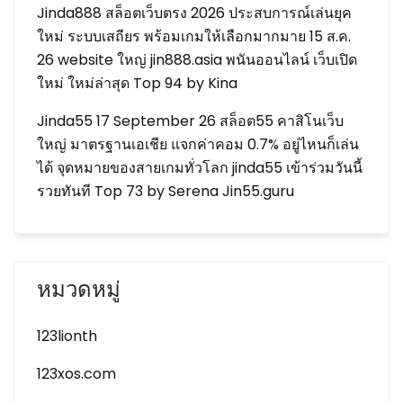
Jinda888 สล็อตเว็บตรง 2026 ประสบการณ์เล่นยุค
ใหม่ ระบบเสถียร พร้อมเกมให้เลือกมากมาย 15 ส.ค.
26 website ใหญ่ jin888.asia พนันออนไลน์ เว็บเปิด
ใหม่ ใหม่ล่าสุด Top 94 by Kina
Jinda55 17 September 26 สล็อต55 คาสิโนเว็บ
ใหญ่ มาตรฐานเอเชีย แจกค่าคอม 0.7% อยู่ไหนก็เล่น
ได้ จุดหมายของสายเกมทั่วโลก jinda55 เข้าร่วมวันนี้
รวยทันที Top 73 by Serena Jin55.guru
หมวดหมู่
123lionth
123xos.com