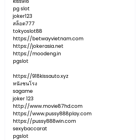
kiss918
pg slot
joker123
สล็อต777
tokyoslot88
https://betwayvietnam.com
https://jokerasia.net
https://moodeng.in
pgslot
https://918kissauto.xyz
หนังชนโรง
sagame
joker 123
http://www.movie87hd.com
https://www.pussy888play.com
https://pussy888win.com
sexybaccarat
pgslot