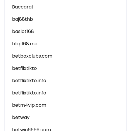
Baccarat
baj88thb
baslot168
bbp168.me
betboxclubs.com
betflixtikto
betflixtikto.info
betflixtikto.info
betm4vip.com
betway
betwin6666.com