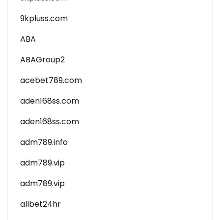
9kpluss.com
ABA
ABAGroup2
acebet789.com
aden168ss.com
aden168ss.com
adm789.info
adm789.vip
adm789.vip
allbet24hr