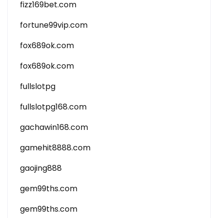
fizz169bet.com
fortune99vip.com
fox689ok.com
fox689ok.com
fullslotpg
fullslotpg168.com
gachawin168.com
gamehit8888.com
gaojing888
gem99ths.com
gem99ths.com