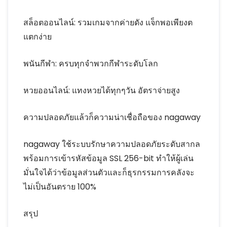
สล็อตออนไลน์: รวมเกมจากค่ายดัง แจ็กพอเพียงต
แตกง่าย
พนันกีฬา: ครบทุกจำพวกกีฬาระดับโลก
หวยออนไลน์: แทงหวยได้ทุกๆวัน อัตราจ่ายสูง
ความปลอดภัยแล้วก็ความน่าเชื่อถือของ nagaway
nagaway ใช้ระบบรักษาความปลอดภัยระดับสากล
พร้อมการเข้ารหัสข้อมูล SSL 256-bit ทำให้ผู้เล่น
มั่นใจได้ว่าข้อมูลส่วนตัวและก็ธุรกรรมการคลังจะ
ไม่เป็นอันตราย 100%
สรุป