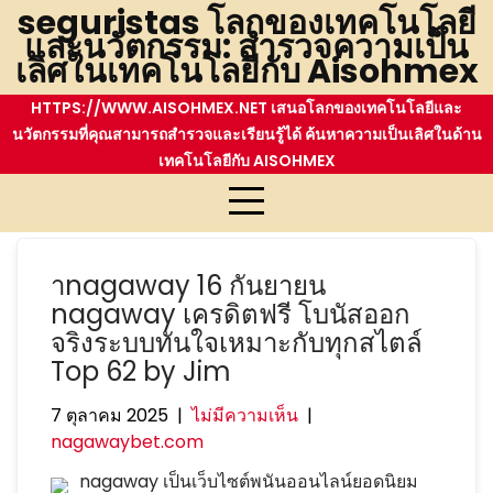
Skip
seguristas โลกของเทคโนโลยี
และนวัตกรรม: สำรวจความเป็น
to
เลิศในเทคโนโลยีกับ Aisohmex
content
HTTPS://WWW.AISOHMEX.NET เสนอโลกของเทคโนโลยีและ
นวัตกรรมที่คุณสามารถสำรวจและเรียนรู้ได้ ค้นหาความเป็นเลิศในด้าน
เทคโนโลยีกับ AISOHMEX
หมวดหมู่:
nagawaybet.com
าnagaway 16 กันยายน
nagaway เครดิตฟรี โบนัสออก
จริงระบบทันใจเหมาะกับทุกสไตล์
Top 62 by Jim
7 ตุลาคม 2025
|
ไม่มีความเห็น
|
nagawaybet.com
nagaway เป็นเว็บไซต์พนันออนไลน์ยอดนิยม