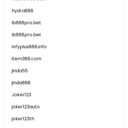
hydra888
ib888pro.bet
ib888pro.bet
infyplus888.info
item388.com
jinda55
jinda888
Joker123
joker123auto
joker123th