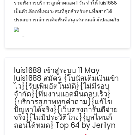
รวมทั้งการบริการลูกค้าตลอด 1 วัน ทำให้ luis1688
เป็นตัวเลือกที่เหมาะสมที่สุดสำหรับคนที่อยากได้
ประสบการณ์การเดิมพันที่สนุกสนานแล้วก็ปลอดภัย
…
luis1688 เข้าสู่ระบบ 11 May
luis1688 สมัคร {โบนัสเติมเงินเข้า
ไว}{รับเพิ่มอัตโนมัติ}{ไม่มีรอบ
จำกัด}{ทีมงานแอดมินตอบเร็ว}
{บริการสุภาพทุกคำถาม}{แก้ไข
ปัญหาได้จริง}{เว็บตรงการันตีจ่าย
จริง}{ไม่มีประวัติโกง}{ยูสไหนก็
ถอนได้หมด} Top 64 by Jerilyn