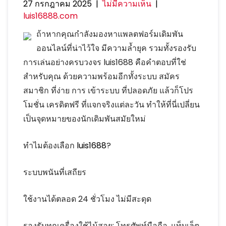
27 กรกฎาคม 2025
|
ไม่มีความเห็น
|
luis16888.com
ถ้าหากคุณกำลังมองหาแพลตฟอร์มเดิมพัน
ออนไลน์ที่น่าไว้ใจ มีความล้ำยุค รวมทั้งรองรับ
การเล่นอย่างครบวงจร luis1688 คือคำตอบที่ใช่
สำหรับคุณ ด้วยความพร้อมอีกทั้งระบบ สมัคร
สมาชิก ที่ง่าย การ เข้าระบบ ที่ปลอดภัย แล้วก็โปร
โมชั่น เครดิตฟรี ที่แจกจริงแต่ละวัน ทำให้ที่นี่เปลี่ยน
เป็นจุดหมายของนักเดิมพันสมัยใหม่
ทำไมต้องเลือก
luis1688
?
ระบบพนันที่เสถียร
ใช้งานได้ตลอด 24 ชั่วโมง ไม่มีสะดุด
รองรับทุกเครื่องใช้ไม้สอย: โทรศัพท์มือถือ, แท็บเล็ต,