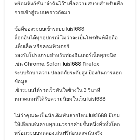
พร้อมฟังก์ชัน “จำฉันไว้” เพื่อความสบายสำหรับเพื่อ
การเข้าสู่ระบบคราวถัดมา
ข้อดีของระบบเข้าระบบ luis1688
ล็อกอินได้ทุกอุปกรณ์ ไม่ว่าจะเป็นโทรศัพท์มือถือ
แท็บเล็ต หรือคอมพิวเตอร์
รองรับโปรแกรมสำหรับท่องอินเตอร์เน็ตทุกชนิด
เช่น Chrome, Safari,
luis1688
Firefox
ระบบรักษาความปลอดภัยระดับสูง ป้องกันการแฮก
ข้อมูล
เข้าระบบได้รวดเร็วทันใจข้างใน 3 วินาที
หมวดเกมที่ได้รับความนิยมในเว็บ luis1688
ไม่ว่าคุณจะเป็นนักเดิมพันสายไหน luis1688 มีเกม
ให้เลือกเล่นครบทุกแนวจากค่ายชั้นหนึ่งทั่วทั้งโลก
พร้อมระบบทดลองเล่นฟรีก่อนลงพนันจริง