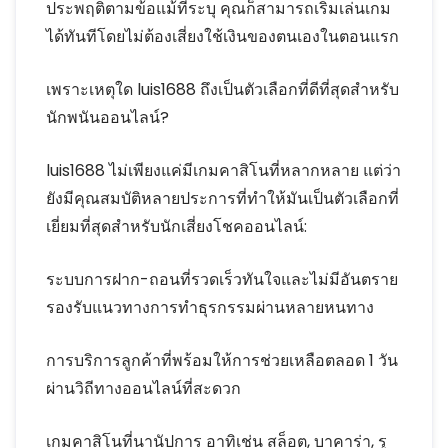
ประพฤติตามข้อแม้ที่ระบุ คุณก็สามารถเริ่มเล่นเกม
ได้ทันทีโดยไม่ต้องเสี่ยงใช้เงินของตนเองในตอนแรก
เพราะเหตุใด luis1688 ถึงเป็นตัวเลือกที่ดีที่สุดสำหรับ
นักพนันออนไลน์?
luis1688 ไม่เพียงแค่มีเกมคาสิโนที่หลากหลาย แต่ว่า
ยังมีคุณสมบัติหลายประการที่ทำให้มันเป็นตัวเลือกที่
เยี่ยมที่สุดสำหรับนักเสี่ยงโชคออนไลน์:
ระบบการฝาก-ถอนที่รวดเร็วทันใจและไม่มีอันตราย
รองรับแนวทางการทำธุรกรรมผ่านหลายหนทาง
การบริการลูกค้าที่พร้อมให้การช่วยเหลือตลอด 1 วัน
ผ่านวิถีทางออนไลน์ที่สะดวก
เกมคาสิโนที่นานัปการ อาทิเช่น สล็อต, บาคาร่า, รู