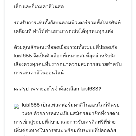
เล็ต และก็เกมคาสิโนสด
รองรับการเล่นทั้งยังบนคอมพิวเตอร์รวมทั้งโทรศัพท์
เคลื่อนที่ ทำให้ท่านสามารถเล่นได้ทุกหนทุกแห่ง
ด้วยคุณลักษณะที่ยอดเยี่ยมรวมทั้งระบบที่ปลอดภัย
luis1688 จึงเป็นตัวเลือกที่เหมาะสมที่สุดสำหรับนัก
เสี่ยงดวงทุกคนที่ปรารถนาความสะดวกสบายสำหรับ
การเล่นคาสิโนออนไลน์
ผลสรุป: เพราะอะไรจำต้องเลือก luis1688?
luis1688 เป็นแพลตฟอร์มคาสิโนออนไลน์ที่ครบ
วงจร ด้วยการลงทะเบียนสมัครสมาชิกที่ง่ายดาย
การเข้าสู่ระบบที่สบาย และการรับเครดิตฟรีที่ช่วย
เพิ่มช่องทางในการชนะ พร้อมกับระบบที่ปลอดภัย