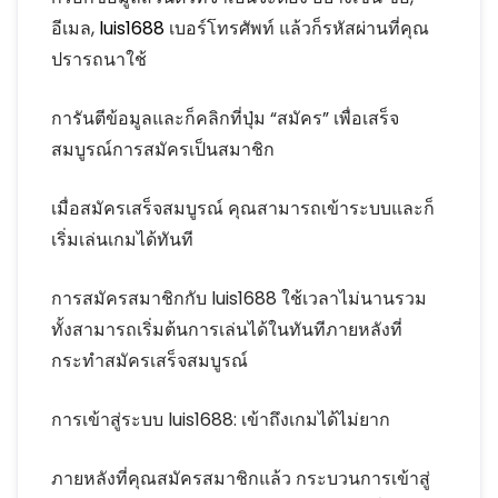
อีเมล,
luis1688
เบอร์โทรศัพท์ แล้วก็รหัสผ่านที่คุณ
ปรารถนาใช้
การันตีข้อมูลและก็คลิกที่ปุ่ม “สมัคร” เพื่อเสร็จ
สมบูรณ์การสมัครเป็นสมาชิก
เมื่อสมัครเสร็จสมบูรณ์ คุณสามารถเข้าระบบและก็
เริ่มเล่นเกมได้ทันที
การสมัครสมาชิกกับ luis1688 ใช้เวลาไม่นานรวม
ทั้งสามารถเริ่มต้นการเล่นได้ในทันทีภายหลังที่
กระทำสมัครเสร็จสมบูรณ์
การเข้าสู่ระบบ luis1688: เข้าถึงเกมได้ไม่ยาก
ภายหลังที่คุณสมัครสมาชิกแล้ว กระบวนการเข้าสู่