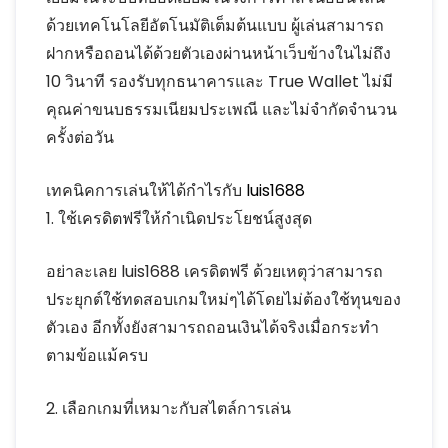
ด้วยเทคโนโลยีอัตโนมัติเต็มต้นแบบ ผู้เล่นสามารถ
ฝากหรือถอนได้ด้วยตัวเองผ่านหน้าเว็บข้างในไม่ถึง
10 วินาที รองรับทุกธนาคารและ True Wallet ไม่มี
คุณค่าขนบธรรมเนียมประเพณี และไม่จำกัดจำนวน
ครั้งต่อวัน
เทคนิคการเล่นให้ได้กำไรกับ
luis1688
1. ใช้เครดิตฟรีให้กำเนิดประโยชน์สูงสุด
อย่าละเลย luis1688 เครดิตฟรี ด้วยเหตุว่าสามารถ
ประยุกต์ใช้ทดสอบเกมใหม่ๆได้โดยไม่ต้องใช้ทุนของ
ตัวเอง อีกทั้งยังสามารถถอนเงินได้จริงเมื่อกระทำ
ตามข้อแม้ครบ
2. เลือกเกมที่เหมาะกับสไตล์การเล่น