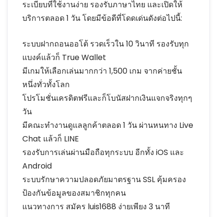
ระเบียบที่ใช้งานง่าย รองรับภาษาไทย และเปิดให้
บริการตลอด 1 วัน โดยมีข้อดีที่โดดเด่นดังต่อไปนี้:
ระบบฝากถอนออโต้ รวดเร็วใน 10 วินาที รองรับทุก
แบงค์แล้วก็ True Wallet
มีเกมให้เลือกเล่นมากกว่า 1,500 เกม จากค่ายชั้น
หนึ่งทั่วทั้งโลก
โปรโมชั่นเครดิตฟรีและก็โบนัสฝากเงินแจกจริงทุกๆ
วัน
มีคณะทำงานดูแลลูกค้าตลอด 1 วัน ผ่านหนทาง Live
Chat แล้วก็ LINE
รองรับการเล่นผ่านมือถือทุกระบบ อีกทั้ง iOS และ
Android
ระบบรักษาความปลอดภัยมาตรฐาน SSL คุ้มครอง
ป้องกันข้อมูลของสมาชิกทุกคน
แนวทางการ สมัคร luis1688 ง่ายเพียง 3 นาที