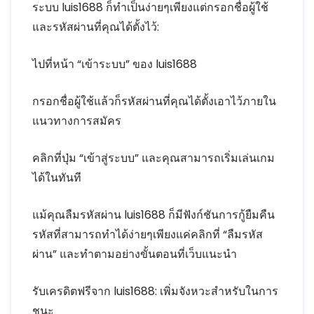
ระบบ luis1688 ก็ทำเป็นง่ายๆเพียงแต่กรอกชื่อผู้ใช้
และรหัสผ่านที่คุณได้ตั้งไว้:
ไปที่หน้า “เข้าระบบ” ของ luis1688
กรอกชื่อผู้ใช้แล้วก็รหัสผ่านที่คุณได้ตั้งเอาไว้ภายใน
แนวทางการสมัคร
คลิกที่ปุ่ม “เข้าสู่ระบบ” และคุณสามารถเริ่มเล่นเกม
ได้ในทันที
แม้คุณลืมรหัสผ่าน luis1688 ก็มีฟังก์ชันการกู้ยืมคืน
รหัสที่สามารถทำได้ง่ายๆเพียงแค่คลิกที่ “ลืมรหัส
ผ่าน” และทำตามอย่างขั้นตอนที่เว็บแนะนำ
รับเครดิตฟรีจาก luis1688: เพิ่มจังหวะสำหรับในการ
ชนะ