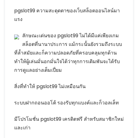
pgslot99 ความสะดุดตาของเว็บสล็อตออนไลน์มา
แรง
ลักษณะเด่นของ pgslot99 ไม่ได้มีแค่เพียงเกม
สล็อตที่นานาประการ แม้กระนั้นยังรวมถึงระบบ
ที่ล้ำสมัยและก็ความปลอดภัยที่ครอบคลุมทุกด้าน
ทำให้ผู้เล่นมั่นอกมั่นใจได้ว่าทุกการเดิมพันจะได้รับ
การดูแลอย่างเต็มเปี่ยม
สิ่งที่ทำให้ pgslot99 ไม่เหมือนกัน
ระบบฝากถอนออโต้ รองรับทุกแบงค์และก็วอลเล็ท
มีโปรโมชั่น pgslot99 เครดิตฟรี สำหรับสมาชิกใหม่
และเก่า