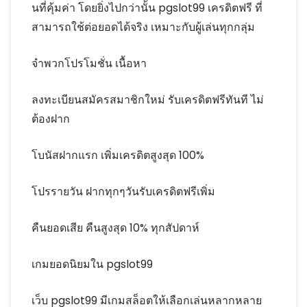
นที่คุ้มค่า โดยยิ่งไปกว่านั้น pgslot99 เครดิตฟรี ที่
สามารถใช้ต่อยอดได้จริง เหมาะกับผู้เล่นทุกกลุ่ม
จำพวกโปรโมชั่น เนื้อหา
ลงทะเบียนสมัครสมาชิกใหม่ รับเครดิตฟรีทันที ไม่
ต้องฝาก
โบนัสฝากแรก เพิ่มเครดิตสูงสุด 100%
โปรรายวัน ฝากทุกๆวันรับเครดิตฟรีเพิ่ม
คืนยอดเสีย คืนสูงสุด 10% ทุกสัปดาห์
เกมยอดนิยมใน pgslot99
เว็บ pgslot99 มีเกมสล็อตให้เลือกเล่นหลากหลาย