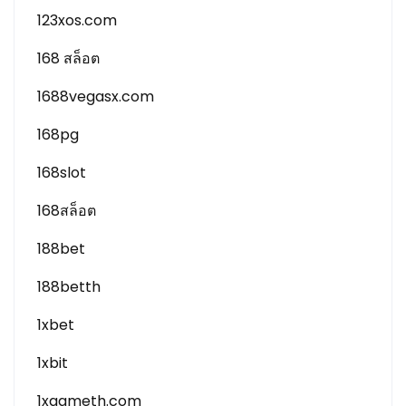
123xos.com
168 สล็อต
1688vegasx.com
168pg
168slot
168สล็อต
188bet
188betth
1xbet
1xbit
1xgameth.com