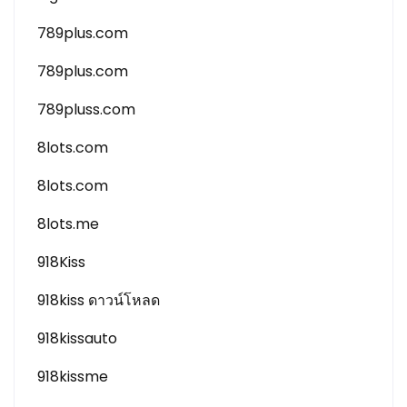
789plus.com
789plus.com
789pluss.com
8lots.com
8lots.com
8lots.me
918Kiss
918kiss ดาวน์โหลด
918kissauto
918kissme