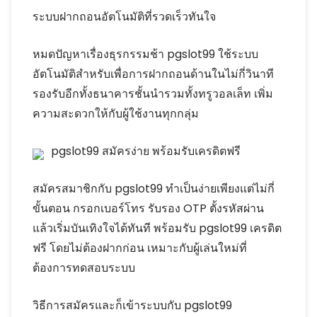
ระบบฝากถอนอัตโนมัติที่รวดเร็วทันใจ
หมดปัญหาเรื่องธุรกรรมช้า pgslot99 ใช้ระบบ
อัตโนมัติสำหรับเพื่อการฝากถอนด้านในไม่กี่วินาที
รองรับอีกทั้งธนาคารชั้นนำรวมทั้งทรูวอลเล็ท เพิ่ม
ความสะดวกให้กับผู้ใช้งานทุกกลุ่ม
pgslot99 สมัครง่าย พร้อมรับเครดิตฟรี
สมัครสมาชิกกับ pgslot99 ทำเป็นง่ายเพียงแต่ไม่กี่
ขั้นตอน กรอกเบอร์โทร รับรอง OTP ตั้งรหัสผ่าน
แล้วเริ่มบันเทิงใจได้ทันที พร้อมรับ pgslot99 เครดิต
ฟรี โดยไม่ต้องฝากก่อน เหมาะกับผู้เล่นใหม่ที่
ต้องการทดสอบระบบ
วิธีการสมัครและก็เข้าระบบกับ pgslot99