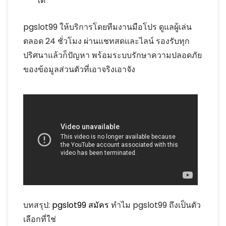
ได้
pgslot99 ให้บริการโดยทีมงานมือโปร ดูแลผู้เล่น
ตลอด 24 ชั่วโมง ผ่านแชทสดและไลน์ รองรับทุก
ปริศนาแล้วก็ปัญหา พร้อมระบบรักษาความปลอดภัย
ของข้อมูลส่วนตัวที่เอาจริงเอาจัง
บทสรุป:
pgslot99 สมัคร
ทำไม pgslot99 ถึงเป็นตัว
เลือกที่ใช่