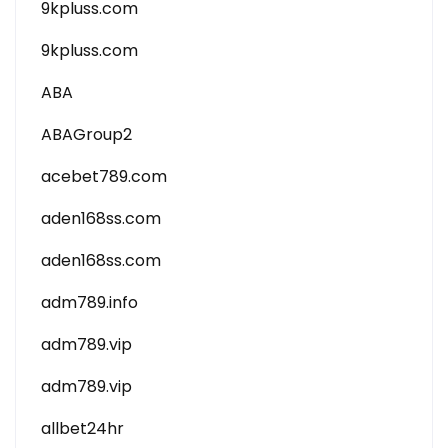
9kpluss.com
9kpluss.com
ABA
ABAGroup2
acebet789.com
aden168ss.com
aden168ss.com
adm789.info
adm789.vip
adm789.vip
allbet24hr