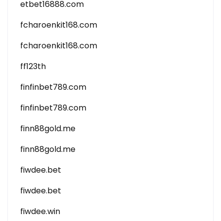
etbet16888.com
fcharoenkit168.com
fcharoenkit168.com
ff123th
finfinbet789.com
finfinbet789.com
finn88gold.me
finn88gold.me
fiwdee.bet
fiwdee.bet
fiwdee.win