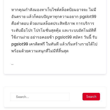
หากคุณกำลังมองหาเว็บไซต์สล็อตป้อมอาจจะ ไม่มี
อันตราย แล้วก็ตอบปัญหาทุกความอยาก pgslot99
คือคำตอบ ด้วยเกมสล็อตประสิทธิภาพ การบริการ
ระดับมือโปร โปรโมชั่นสุดคุ้ม และระบบอัตโนมัติที่
ใช้งานง่าย อย่ารอคอยช้า pgslot99 สมัคร วันนี้ รับ
pgslot99
เครดิตฟรี ในทันที แล้วเริ่มสร้างรายได้ไป
พร้อมด้วยความสนุกที่ไม่มีที่สิ้นสุด
…