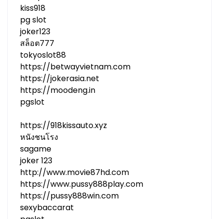
kiss918
pg slot
joker123
สล็อต777
tokyoslot88
https://betwayvietnam.com
https://jokerasia.net
https://moodeng.in
pgslot
https://918kissauto.xyz
หนังชนโรง
sagame
joker 123
http://www.movie87hd.com
https://www.pussy888play.com
https://pussy888win.com
sexybaccarat