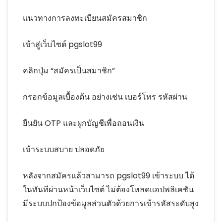
แนวทางการลงทะเบียนสมัครสมาชิก
เข้าสู่เว็บไซต์ pgslot99
คลิกปุ่ม “สมัครเป็นสมาชิก”
กรอกข้อมูลเบื้องต้น อย่างเช่น เบอร์โทร รหัสผ่าน
ยืนยัน OTP และผูกบัญชีเพื่อถอนเงิน
เข้าระบบสบาย ปลอดภัย
หลังจากสมัครแล้วสามารถ pgslot99 เข้าระบบ ได้
ในทันทีผ่านหน้าเว็บไซต์ ไม่ต้องโหลดแอปพลิเคชัน
มีระบบปกป้องข้อมูลส่วนตัวด้วยการเข้ารหัสระดับสูง