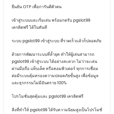
ยืนยัน OTP เพื่อการันตีตัวตน
เข้าสู่ระบบและเริ่มเล่น พร้อมกดรับ pgslot99
เครดิตฟรี ได้ในทันที
ระบบ pgslot99 เข้าสู่ระบบ ที่รวดเร็วแล้วก็ปลอดภัย
ด้วยการพัฒนาระบบที่ล้ำยุค ทำให้ผู้เล่นสามารถ
pgslot99 เข้าสู่ระบบ ได้อย่างสะดวก ไม่ว่าจะเล่น
ผ่านมือถือ แท็บเล็ต หรือคอมพิวเตอร์ ทุกการเชื่อม
ต่อมีระบบคุ้มครองความปลอดภัยขั้นสูง เพื่อข้อมูล
และธุรกรรมไม่มีอันตราย 100%
โปรโมชั่นสุดคุ้มและ pgslot99 เครดิตฟรี
สิ่งที่ทำให้ pgslot99 ได้รับความนิยมสูงเป็นโปรโมชั่