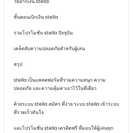
วิธีฝากเงิน stella
ขั้นตอนเบิกเงิน stella
รวมโปรโมชั่น stella ปัจจุบัน
เคล็ดลับความปลอดภัยสำหรับผู้เล่น
สรุป
stella เป็นแพลตฟอร์มที่รวมความสนุก ความ
ปลอดภัย และความคุ้มค่าเอาไว้ในที่เดียว
ด้วยระบบ stella สมัคร ที่ง่าย ระบบ stella เข้าระบบ
ที่รวดเร็วทันใจ
และโปรโมชั่น stella เครดิตฟรี ที่มอบให้ผู้เล่นทุก