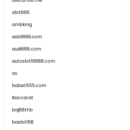
allstar168.me
alot666
ambking
asb9999.com
audi688.com
autoslot16888.com
av
babet555.com
Baccarat
baj88thb
baslot168