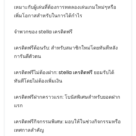
เหมาะกับผู้เล่นที่ต้องการทดลองเล่นเกมใหม่ๆหรือ
เพิ่มโอกาสสำหรับในการได้กำไร
จำพวกของ stella เครดิตฟรี
เครดิตฟรีต้อนรับ: สำหรับสมาชิกใหม่โดยทันทีหลัง
การันตีตัวตน
เครดิตฟรีไม่ต้องฝาก:
stella เครดิตฟรี
ยอมรับได้
ทันทีโดยไม่ต้องเพิ่มเงิน
เครดิตฟรีฝากคราวแรก: โบนัสพิเศษสำหรับยอดฝาก
แรก
เครดิตฟรีกิจกรรมพิเศษ: มอบให้ในช่วงกิจกรรมหรือ
เทศกาลสำคัญ