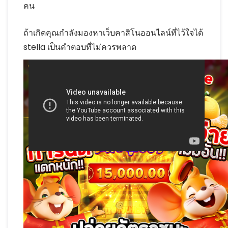
คน
ถ้าเกิดคุณกำลังมองหาเว็บคาสิโนออนไลน์ที่ไว้ใจได้
stella เป็นคำตอบที่ไม่ควรพลาด