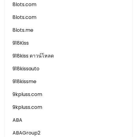
8lots.com
8lots.com
8lots.me
918Kiss
918kiss ดาวน์โหลด
918kissauto
918kissme
9kpluss.com
9kpluss.com
ABA
ABAGroup2