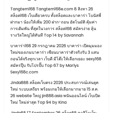
Tangtem168 Tangtem168e.com 8 สิงหา 26
สล็อต168 เว็บเดียวครบ ทั้งสล็อตและบาคาร่า โบนัสพี่
ฝากมา น้องให้เพิ่ม 200 ฝาก-ถอน อัตโนมัติ คุ้มค่า
การเดิมพัน ที่สุดในวงการ สล็อต168 สมัครง่าย ลุ้น
รางวัลใหญ่ได้ทันที Top 14 by Savannah
บาคาร่า168 29 กรกฎาคม 2026 บาคาร่า เปิดมุมมอง
ใหม่ของเกมบาคาร่า เซียนบาคาร่าตัวจริงรับ 3 แสน
ถอนได้จริงทุกเวลา เว็บดี มีโต๊ะให้เลือกเยอะ sexy168
สมัครปุ๊บ รับโปรปั๊บ Top 67 by Marlys
Sexy168c.com
Jinda888 สล็อตเว็บตรง 2026 ประสบการณ์เล่นยุค
ใหม่ ระบบเสถียร พร้อมเกมให้เลือกมากมาย 15 ส.ค.
26 website ใหญ่ jin888.asia พนันออนไลน์ เว็บเปิด
ใหม่ ใหม่ล่าสุด Top 94 by Kina
Jinda55 17 September 26 สล็อต55 คาสิโนเว็บ