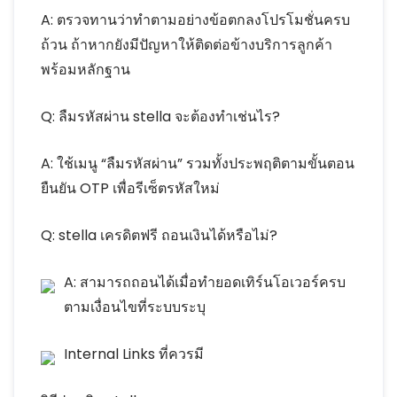
A: ตรวจทานว่าทำตามอย่างข้อตกลงโปรโมชั่นครบ
ถ้วน ถ้าหากยังมีปัญหาให้ติดต่อข้างบริการลูกค้า
พร้อมหลักฐาน
Q: ลืมรหัสผ่าน stella จะต้องทำเช่นไร?
A: ใช้เมนู “ลืมรหัสผ่าน” รวมทั้งประพฤติตามขั้นตอน
ยืนยัน OTP เพื่อรีเซ็ตรหัสใหม่
Q: stella เครดิตฟรี ถอนเงินได้หรือไม่?
A: สามารถถอนได้เมื่อทำยอดเทิร์นโอเวอร์ครบ
ตามเงื่อนไขที่ระบบระบุ
Internal Links ที่ควรมี