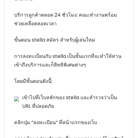
บริการลูกค้าตลอด 24 ชั่วโมง: คณะทำงานพร้อม
ช่วยเหลือตลอดเวลา
ขั้นตอน stella สมัคร สำหรับผู้เล่นใหม่
การลงทะเบียนกับ stella เป็นขั้นแรกที่จะทำให้ท่าน
เข้าถึงบริการและก็สิทธิพิเศษต่างๆ
โดยมีขั้นตอนดังนี้:
เข้าไปที่เว็บหลักของ stella และสำรวจว่าเป็น
URL ที่ปลอดภัย
คลิกปุ่ม “ลงทะเบียน” ที่หน้าแรกของเว็บ