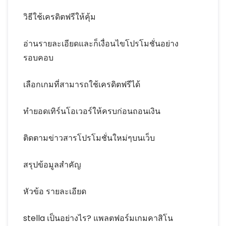
วิธีใช้เครดิตฟรีให้คุ้ม
อ่านรายละเอียดและก็เงื่อนไขโปรโมชั่นอย่าง
รอบคอบ
เลือกเกมที่สามารถใช้เครดิตฟรีได้
ทำยอดเทิร์นโอเวอร์ให้ครบก่อนถอนเงิน
ติดตามข่าวสารโปรโมชั่นใหม่ๆบนเว็บ
สรุปข้อมูลสำคัญ
หัวข้อ รายละเอียด
stella เป็นอย่างไร? แพลตฟอร์มเกมคาสิโน