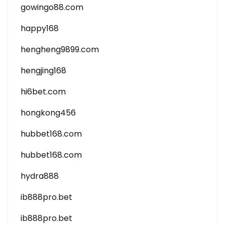
gowingo88.com
happy168
hengheng9899.com
hengjing168
hi6bet.com
hongkong456
hubbet168.com
hubbet168.com
hydra888
ib888pro.bet
ib888pro.bet