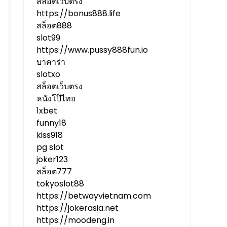
สล็อตเว็บตรง
https://bonus888.life
สล็อต888
slot99
https://www.pussy888fun.io
บาคาร่า
slotxo
สล็อตเว็บตรง
หนังโป๊ไทย
1xbet
funny18
kiss918
pg slot
joker123
สล็อต777
tokyoslot88
https://betwayvietnam.com
https://jokerasia.net
https://moodeng.in