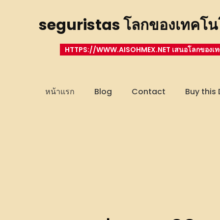
Skip
to
seguristas โลกของเทคโนโ
content
HTTPS://WWW.AISOHMEX.NET เสนอโลกของเทคโนโล
หน้าแรก
Blog
Contact
Buy this