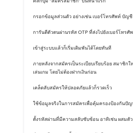
คลิกปุ่ม “สมัครสมาชิก” บนหน้าแรก
กรอกข้อมูลส่วนตัว อย่างเช่น เบอร์โทรศัพท์ บัญช
การันตีตัวตนผ่านรหัส OTP ที่ส่งไปยังเบอร์โทรศัพ
เข้าสู่ระบบแล้วก็เริ่มเดิมพันได้โดยทันที
ภายหลังจากสมัครเป็นระเบียบเรียบร้อย สมาชิกใหม
เล่นเกม โดยไม่ต้องฝากเงินก่อน
เคล็ดลับสมัครให้ปลอดภัยแล้วก็รวดเร็ว
ใช้ข้อมูลจริงในการสมัครเพื่อคุ้มครองป้องกัน
ตั้งรหัสผ่านที่มีความสลับซับซ้อน อาทิเช่น ผสมต