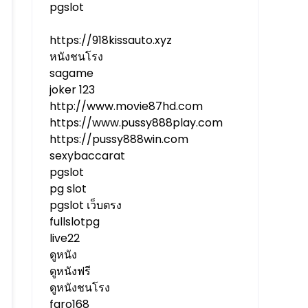
pgslot
https://918kissauto.xyz
หนังชนโรง
sagame
joker 123
http://www.movie87hd.com
https://www.pussy888play.com
https://pussy888win.com
sexybaccarat
pgslot
pg slot
pgslot เว็บตรง
fullslotpg
live22
ดูหนัง
ดูหนังฟรี
ดูหนังชนโรง
faro168