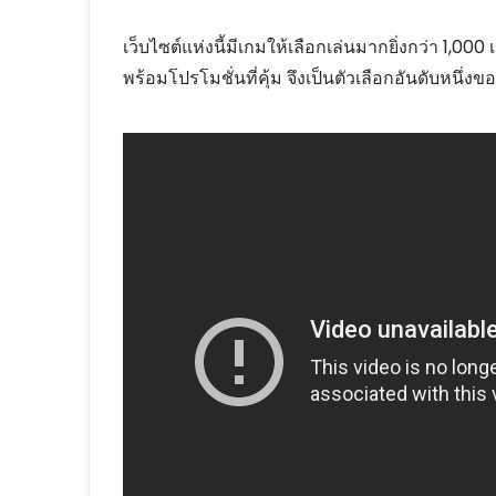
เว็บไซต์แห่งนี้มีเกมให้เลือกเล่นมากยิ่งกว่า 1,0
พร้อมโปรโมชั่นที่คุ้ม จึงเป็นตัวเลือกอันดับหนึ