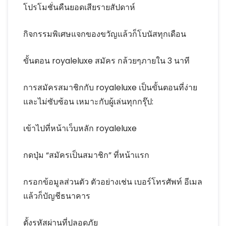
โปรโมชั่นคืนยอดเสียรายสัปดาห์
กิจกรรมพิเศษแจกของขวัญแล้วก็โบนัสทุกเดือน
ขั้นตอน royaleluxe สมัคร กล้วยๆภายใน 3 นาที
การสมัครสมาชิกกับ royaleluxe เป็นขั้นตอนที่ง่าย
และไม่ซับซ้อน เหมาะกับผู้เล่นทุกกรุ๊ป:
เข้าไปที่หน้าเว็บหลัก royaleluxe
กดปุ่ม “สมัครเป็นสมาชิก” ที่หน้าแรก
กรอกข้อมูลส่วนตัว ตัวอย่างเช่น เบอร์โทรศัพท์ อีเมล
แล้วก็บัญชีธนาคาร
ตั้งรหัสผ่านที่ปลอดภัย