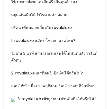
ใช้ royaleluxe เครดิตฟรี เป็นทุนสำรอง
หยุดเล่นเมื่อได้กำไรตามเป้าหมาย
ปริศนาที่พบมากเกี่ยวกับ
royaleluxe
1. royaleluxe สมัคร ใช้เวลานานไหม?
ไม่เกิน 3 นาที สามารถเริ่มเล่นได้ในทันทีหลังการันตี
ตัวตน
2. royaleluxe เครดิตฟรี เบิกเงินได้หรือไม่?
ถอนได้จริงเมื่อประพฤติตามเงื่อนไขยอดเทิร์นที่ระบุ
3.
royaleluxe เข้าสู่ระบบ
ผ่านมือถือได้หรือไม่?