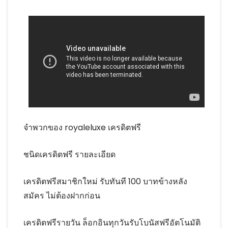
จำพวกของ royaleluxe เครดิตฟรี
ชนิดเครดิตฟรี รายละเอียด
เครดิตฟรีสมาชิกใหม่ รับทันที 100 บาทข้างหลัง
สมัคร ไม่ต้องฝากก่อน
เครดิตฟรีรายวัน ล็อกอินทุกวันรับโบนัสฟรีอัตโนมัติ