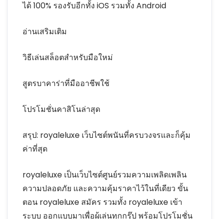
ได้ 100% รองรับอีกทั้ง iOS รวมทั้ง Android
อ่านเสริมเติม
วิธีเล่นสล็อตสำหรับมือใหม่
สูตรบาคาร่าที่มืออาชีพใช้
โปรโมชั่นคาสิโนล่าสุด
สรุป: royaleluxe เว็บไซต์พนันที่ครบวงจรและก็คุ้ม
ค่าที่สุด
royaleluxe เป็นเว็บไซต์ศูนย์รวมความเพลิดเพลิน
ความปลอดภัย และความคุ้มราคาไว้ในที่เดียว ขั้น
ตอน royaleluxe สมัคร รวมทั้ง royaleluxe เข้า
ระบบ ออกแบบมาเพื่อผู้เล่นทุกกรุ๊ป พร้อมโปรโมชั่น