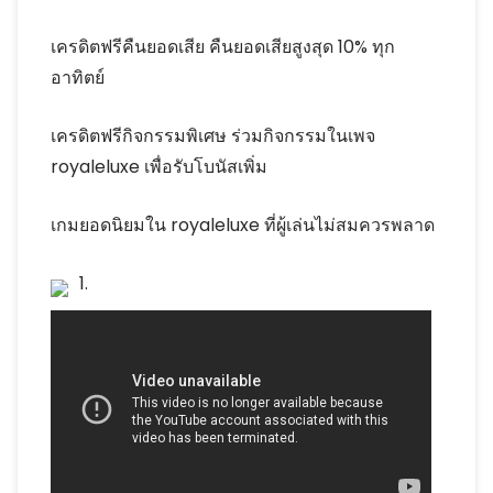
เครดิตฟรีคืนยอดเสีย คืนยอดเสียสูงสุด 10% ทุก
อาทิตย์
เครดิตฟรีกิจกรรมพิเศษ ร่วมกิจกรรมในเพจ
royaleluxe เพื่อรับโบนัสเพิ่ม
เกมยอดนิยมใน royaleluxe ที่ผู้เล่นไม่สมควรพลาด
1.