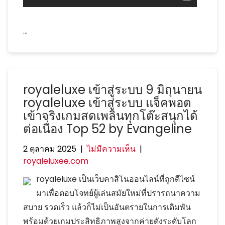
…
royaleluxe เข้าสู่ระบบ 9 มิถุนายน
royaleluxe เข้าสู่ระบบ แจ็คพอต
เข้าจริงเกมสดเพลินทุกโต๊ะสนุกได้
ต่อเนื่อง Top 52 by Evangeline
2 ตุลาคม 2025
|
ไม่มีความเห็น
|
royaleluxee.com
royaleluxe เป็นเว็บคาสิโนออนไลน์ที่ถูกดีไซน์
มาเพื่อตอบโจทย์ผู้เล่นสมัยใหม่ที่ปรารถนาความ
สบาย รวดเร็ว แล้วก็ไม่เป็นอันตรายในการเดิมพัน
พร้อมด้วยเกมประสิทธิภาพสูงจากค่ายดังระดับโลก