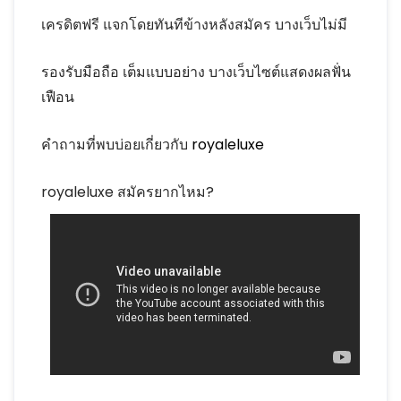
เครดิตฟรี แจกโดยทันทีข้างหลังสมัคร บางเว็บไม่มี
รองรับมือถือ เต็มแบบอย่าง บางเว็บไซต์แสดงผลฟั่น
เฟือน
คำถามที่พบบ่อยเกี่ยวกับ
royaleluxe
royaleluxe สมัครยากไหม?