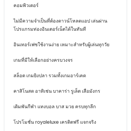
คอมพิวเตอร์
ไม่มีความจำเป็นที่ต้องดาวน์โหลดแอป เล่นผ่าน
โปรแกรมท่องอินเตอร์เน็ตได้ในทันที
อินเทอร์เฟซใช้งานง่าย เหมาะสำหรับผู้เล่นทุกวัย
เกมที่มีให้เลือกอย่างครบวงจร
สล็อต เกมยิงปลา รวมทั้งเกมอาร์เคด
คาสิโนสด อาทิเช่น บาคาร่า รูเล็ต เสือมังกร
เดิมพันกีฬา แทงบอล บาส มวย ครบทุกลีก
โปรโมชั่น royaleluxe เครดิตฟรี แจกจริง