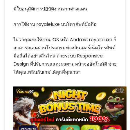
มีใบอนุมัติการปฏิบัติงานจากต่างแดน
การใช้งาน royaleluxe บนโทรศัพท์มือถือ
ไม่ว่าคุณจะใช้งาน iOS หรือ Android royaleluxe ก็
สามารถเล่นผ่านโปรแกรมท่องอินเตอร์เน็ตโทรศัพท์
มือถือได้อย่างลื่นไหล ด้วยระบบ Responsive
Design ที่ปรับการแสดงผลตามหน้าจออัตโนมัติ ช่วย
ให้คุณเพลินกับเกมได้ทุกที่ทุกเวลา