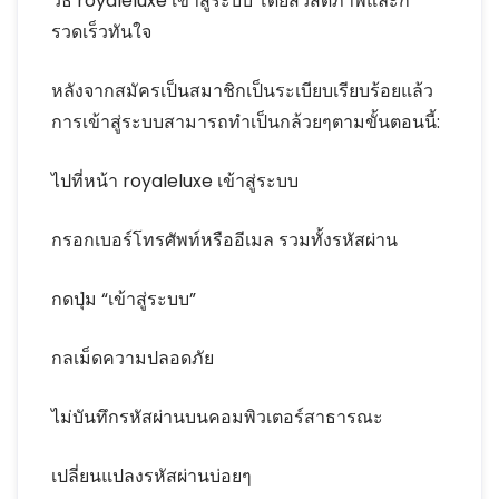
วิธี royaleluxe เข้าสู่ระบบ โดยสวัสดิภาพและก็
รวดเร็วทันใจ
หลังจากสมัครเป็นสมาชิกเป็นระเบียบเรียบร้อยแล้ว
การเข้าสู่ระบบสามารถทำเป็นกล้วยๆตามขั้นตอนนี้:
ไปที่หน้า royaleluxe เข้าสู่ระบบ
กรอกเบอร์โทรศัพท์หรืออีเมล รวมทั้งรหัสผ่าน
กดปุ่ม “เข้าสู่ระบบ”
กลเม็ดความปลอดภัย
ไม่บันทึกรหัสผ่านบนคอมพิวเตอร์สาธารณะ
เปลี่ยนแปลงรหัสผ่านบ่อยๆ