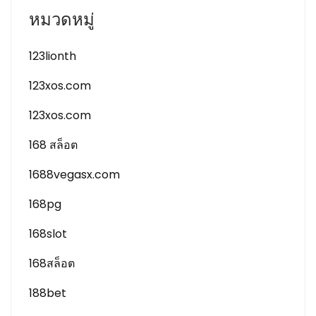
หมวดหมู่
123lionth
123xos.com
123xos.com
168 สล็อต
1688vegasx.com
168pg
168slot
168สล็อต
188bet