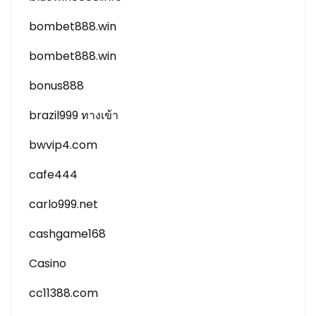
bombet888.win
bombet888.win
bonus888
brazil999 ทางเข้า
bwvip4.com
cafe444
carlo999.net
cashgame168
Casino
cc11388.com