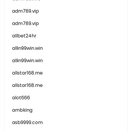
adm789.vip
adm789.vip
allbet24hr
allin99win.win
allin99win.win
allstar168.me
allstar168.me
alot666
ambking
asb9999.com