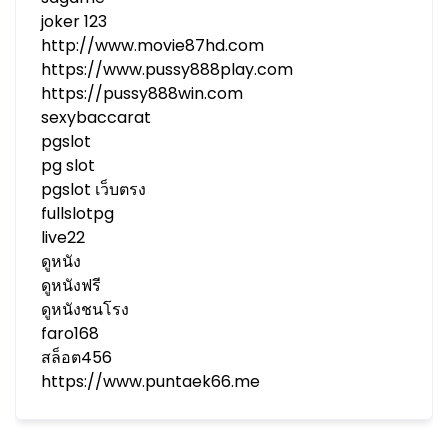
joker 123
http://www.movie87hd.com
https://www.pussy888play.com
https://pussy888win.com
sexybaccarat
pgslot
pg slot
pgslot เว็บตรง
fullslotpg
live22
ดูหนัง
ดูหนังฟรี
ดูหนังชนโรง
faro168
สล็อต456
https://www.puntaek66.me