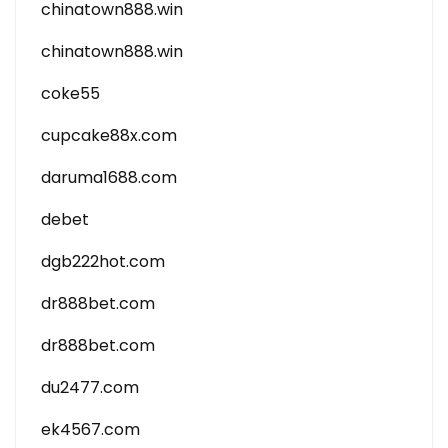
chinatown888.win
chinatown888.win
coke55
cupcake88x.com
daruma1688.com
debet
dgb222hot.com
dr888bet.com
dr888bet.com
du2477.com
ek4567.com