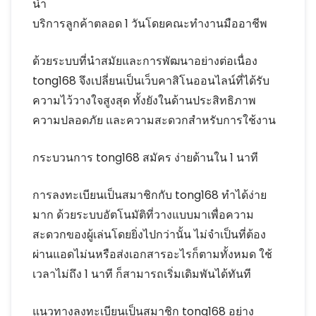
นำ
บริการลูกค้าตลอด 1 วันโดยคณะทำงานมืออาชีพ
ด้วยระบบที่นำสมัยและการพัฒนาอย่างต่อเนื่อง
tong168 จึงเปลี่ยนเป็นเว็บคาสิโนออนไลน์ที่ได้รับ
ความไว้วางใจสูงสุด ทั้งยังในด้านประสิทธิภาพ
ความปลอดภัย และความสะดวกสำหรับการใช้งาน
กระบวนการ tong168 สมัคร ง่ายด้านใน 1 นาที
การลงทะเบียนเป็นสมาชิกกับ tong168 ทำได้ง่าย
มาก ด้วยระบบอัตโนมัติที่วางแบบมาเพื่อความ
สะดวกของผู้เล่นโดยยิ่งไปกว่านั้น ไม่จำเป็นที่ต้อง
ผ่านแอดไม่นหรือส่งเอกสารอะไรก็ตามทั้งหมด ใช้
เวลาไม่ถึง 1 นาที ก็สามารถเริ่มเดิมพันได้ทันที
แนวทางลงทะเบียนเป็นสมาชิก tong168 อย่าง