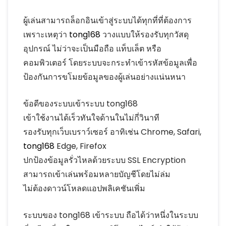
ผู้เล่นสามารถล็อกอินเข้าสู่ระบบได้ทุกที่ที่ต้องการ
เพราะเหตุว่า
tong168
วางแบบให้รองรับทุกวัสดุ
อุปกรณ์ ไม่ว่าจะเป็นมือถือ แท็บเล็ต หรือ
คอมพิวเตอร์ โดยระบบจะกระทำเข้ารหัสข้อมูลเพื่อ
ป้องกันการขโมยข้อมูลของผู้เล่นอย่างแน่นหนา
ข้อดีของระบบเข้าระบบ tong168
เข้าใช้งานได้เร็วทันใจด้านในไม่กี่วินาที
รองรับทุกเว็บเบราว์เซอร์ อาทิเช่น Chrome, Safari,
tong168
Edge, Firefox
ปกป้องข้อมูลรั่วไหลด้วยระบบ SSL Encryption
สามารถเข้าเล่นพร้อมหลายบัญชีโดยไม่ล่ม
ไม่ต้องดาวน์โหลดแอปพลิเคชันเพิ่ม
ระบบของ tong168 เข้าระบบ ถือได้ว่าหนึ่งในระบบ