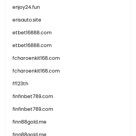
enjoy24.fun
erisauto.site
etbet16888.com
etbet16888.com
fcharoenkit168.com
fcharoenkit168.com
ff123th
finfinbet789.com
finfinbet789.com
finn88gold.me
finn88gold.me