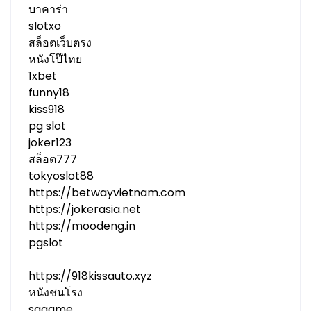
บาคาร่า
slotxo
สล็อตเว็บตรง
หนังโป๊ไทย
1xbet
funny18
kiss918
pg slot
joker123
สล็อต777
tokyoslot88
https://betwayvietnam.com
https://jokerasia.net
https://moodeng.in
pgslot
https://918kissauto.xyz
หนังชนโรง
sagame