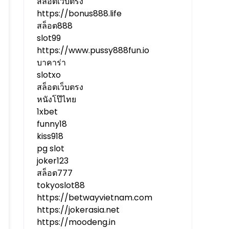
สล็อตเว็บตรง
https://bonus888.life
สล็อต888
slot99
https://www.pussy888fun.io
บาคาร่า
slotxo
สล็อตเว็บตรง
หนังโป๊ไทย
1xbet
funny18
kiss918
pg slot
joker123
สล็อต777
tokyoslot88
https://betwayvietnam.com
https://jokerasia.net
https://moodeng.in