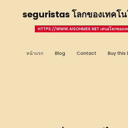
Skip
to
seguristas โลกของเทคโนโ
content
HTTPS://WWW.AISOHMEX.NET เสนอโลกของเทคโนโล
หน้าแรก
Blog
Contact
Buy this