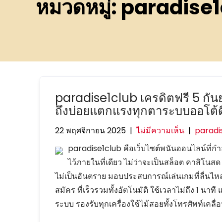
หมวดหมู่:
paradise1
paradise1club เครดิตฟรี 5 กัน
ถึงบ่อยแตกแรงทุกตาระบบออโต้ด
22 พฤศจิกายน 2025
|
ไม่มีความเห็น
|
paradi
paradise1club คือเว็บไซต์พนันออนไลน์ที่กำลั
ไว้ภายในที่เดียว ไม่ว่าจะเป็นสล็อต คาสิโนส
ไม่เป็นอันตราย มอบประสบการณ์เล่นเกมที่ลื่นไหล
สมัคร ที่เร็วรวมทั้งอัตโนมัติ ใช้เวลาไม่ถึง 1 นา
ระบบ รองรับทุกเครื่องใช้ไม้สอยทั้งโทรศัพท์เคลื่