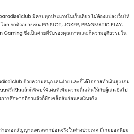
paradise1club มีครบทุกประเภทในเว็บเดียว ไม่ต้องแปลงเว็บให้
ดับโลก ยกตัวอย่างเช่น PG SLOT, JOKER, PRAGMATIC PLAY,
on Gaming ซึ่งเป็นค่ายที่รับรองคุณภาพและก็ความยุติธรรมใน
ise1club ด้วยความสนุก เล่นง่าย และก็ได้โอกาสทำเงินสูง เกม
ีสปินแล้วก็ฟีพบร์พิเศษที่เพิ่มความตื่นเต้นให้กับผู้เล่น ยิ่งไป
องการศึกษากติกาแล้วก็ฝึกเคล็ดลับก่อนลงเงินจริง
ี่ถ่ายทอดสัญญาณตรงจากบ่อนจริงในต่างประเทศ มีเกมยอดนิยม