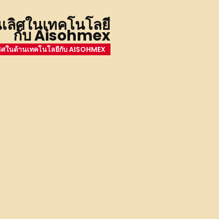
เลิศในเทคโนโลยี
กับ Aisohmex
ิศในด้านเทคโนโลยีกับ AISOHMEX