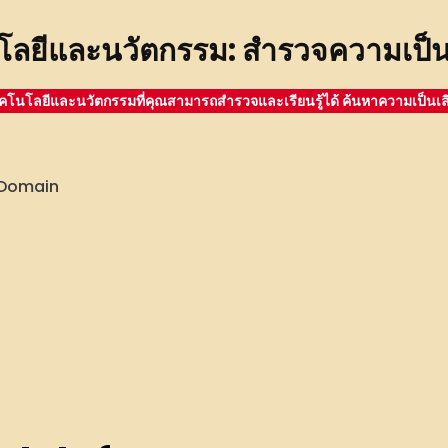
ลยีและนวัตกรรม: สำรวจความเป็น
ยีและนวัตกรรมที่คุณสามารถสำรวจและเรียนรู้ได้ ค้นหาความเป็นเล
 Domain