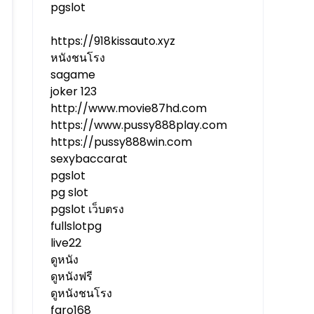
pgslot
https://918kissauto.xyz
หนังชนโรง
sagame
joker 123
http://www.movie87hd.com
https://www.pussy888play.com
https://pussy888win.com
sexybaccarat
pgslot
pg slot
pgslot เว็บตรง
fullslotpg
live22
ดูหนัง
ดูหนังฟรี
ดูหนังชนโรง
faro168