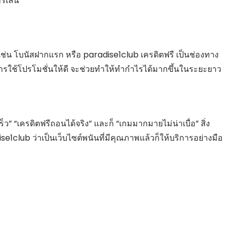
รเล่น
ช่น โบนัสฝากแรก หรือ paradise1club เครดิตฟรี เป็นช่องทาง
การใช้โปรโมชั่นให้ดี จะช่วยทำให้ทำกำไรได้มากขึ้นในระยะยาว
เร็ว” “เครดิตฟรีถอนได้จริง” และก็ “เกมมากมายไม่น่าเบื่อ” สิ่ง
se1club ว่าเป็นเว็บไซต์พนันที่มีคุณภาพแล้วก็ให้บริการอย่างมือ