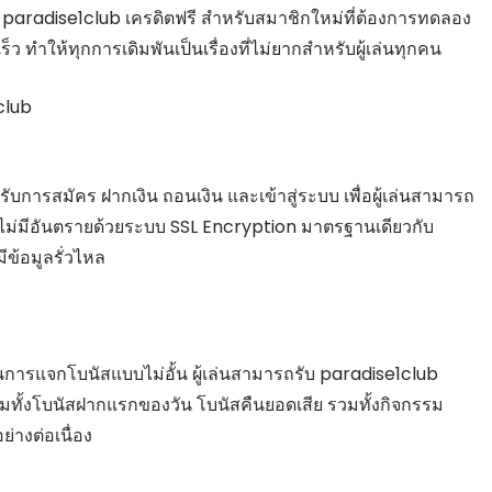
เฉพาะ paradise1club เครดิตฟรี สำหรับสมาชิกใหม่ที่ต้องการทดลอง
ว ทำให้ทุกการเดิมพันเป็นเรื่องที่ไม่ยากสำหรับผู้เล่นทุกคน
1club
บการสมัคร ฝากเงิน ถอนเงิน และเข้าสู่ระบบ เพื่อผู้เล่นสามารถ
น ไม่มีอันตรายด้วยระบบ SSL Encryption มาตรฐานเดียวกับ
ีข้อมูลรั่วไหล
เป็นการแจกโบนัสแบบไม่อั้น ผู้เล่นสามารถรับ paradise1club
รวมทั้งโบนัสฝากแรกของวัน โบนัสคืนยอดเสีย รวมทั้งกิจกรรม
ย่างต่อเนื่อง