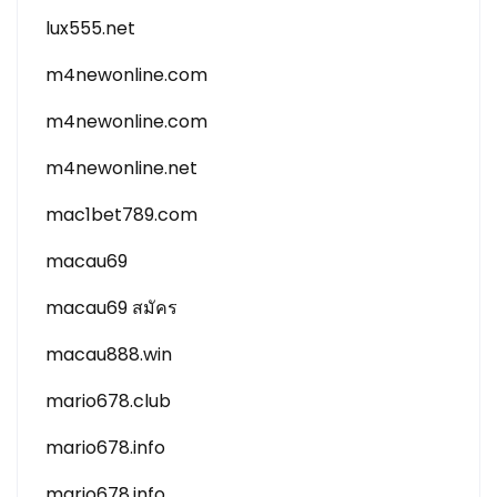
lux555.net
m4newonline.com
m4newonline.com
m4newonline.net
mac1bet789.com
macau69
macau69 สมัคร
macau888.win
mario678.club
mario678.info
mario678.info