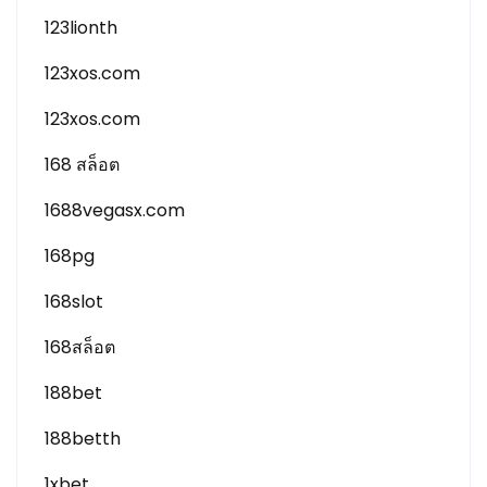
123lionth
123xos.com
123xos.com
168 สล็อต
1688vegasx.com
168pg
168slot
168สล็อต
188bet
188betth
1xbet