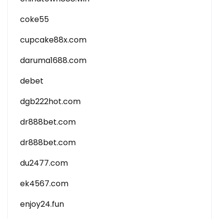
coke55
cupcake88x.com
daruma1688.com
debet
dgb222hot.com
dr888bet.com
dr888bet.com
du2477.com
ek4567.com
enjoy24.fun