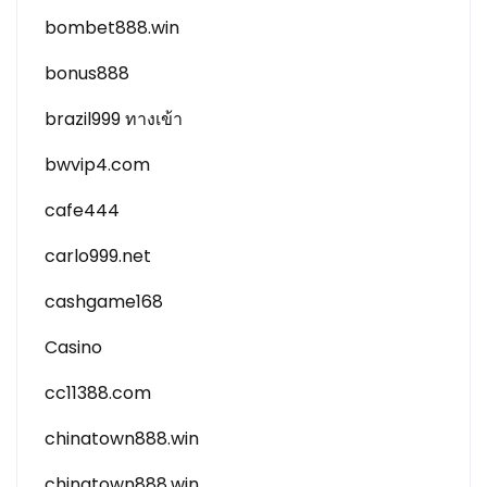
bombet888.win
bonus888
brazil999 ทางเข้า
bwvip4.com
cafe444
carlo999.net
cashgame168
Casino
cc11388.com
chinatown888.win
chinatown888.win