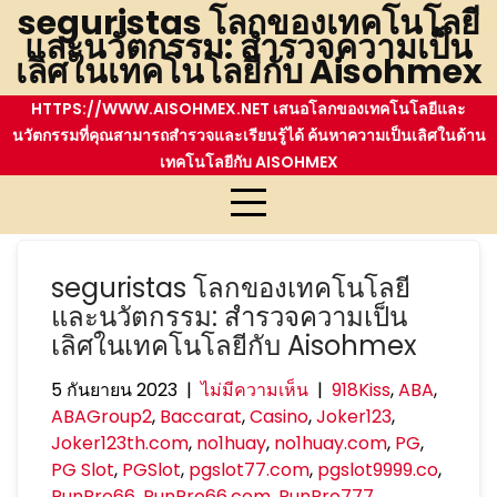
Skip
seguristas โลกของเทคโนโลยี
และนวัตกรรม: สำรวจความเป็น
to
เลิศในเทคโนโลยีกับ Aisohmex
content
HTTPS://WWW.AISOHMEX.NET เสนอโลกของเทคโนโลยีและ
นวัตกรรมที่คุณสามารถสำรวจและเรียนรู้ได้ ค้นหาความเป็นเลิศในด้าน
เทคโนโลยีกับ AISOHMEX
หมวดหมู่:
sexybaccarat168.com
seguristas โลกของเทคโนโลยี
และนวัตกรรม: สำรวจความเป็น
เลิศในเทคโนโลยีกับ Aisohmex
5 กันยายน 2023
|
ไม่มีความเห็น
|
918Kiss
,
ABA
,
ABAGroup2
,
Baccarat
,
Casino
,
Joker123
,
Joker123th.com
,
no1huay
,
no1huay.com
,
PG
,
PG Slot
,
PGSlot
,
pgslot77.com
,
pgslot9999.co
,
PunPro66
,
PunPro66.com
,
PunPro777
,