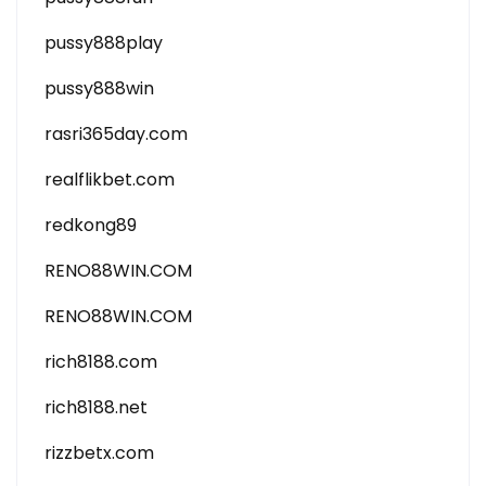
pussy888play
pussy888win
rasri365day.com
realflikbet.com
redkong89
RENO88WIN.COM
RENO88WIN.COM
rich8188.com
rich8188.net
rizzbetx.com