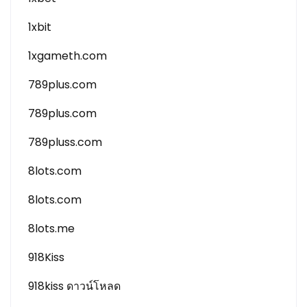
1xbit
1xgameth.com
789plus.com
789plus.com
789pluss.com
8lots.com
8lots.com
8lots.me
918Kiss
918kiss ดาวน์โหลด