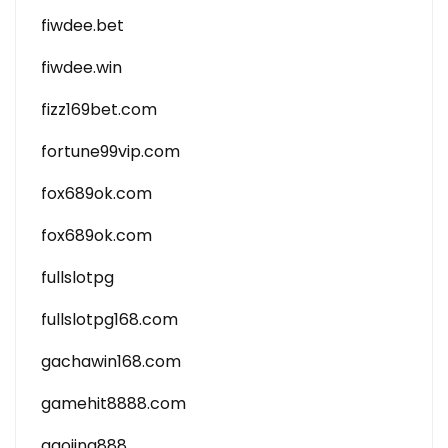
fiwdee.bet
fiwdee.win
fizz169bet.com
fortune99vip.com
fox689ok.com
fox689ok.com
fullslotpg
fullslotpg168.com
gachawin168.com
gamehit8888.com
gaojing888