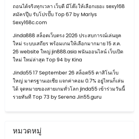
ถอนได้จริงทุกเวลา เว็บดี มีโต๊ะให้เลือกเยอะ sexy168
สมัครปุ๊บ รับโปรปั๊บ Top 67 by Marlys
Sexy168c.com
Jinda888 สล็อตเว็บตรง 2026 ประสบการณ์เล่นยุค
ใหม่ ระบบเสถียร พร้อมเกมให้เลือกมากมาย 15 ส.ค.
26 website ใหญ่ jin888.asia พนันออนไลน์ เว็บเปิด
ใหม่ ใหม่ล่าสุด Top 94 by Kina
Jinda55 17 September 26 สล็อต55 คาสิโนเว็บ
ใหญ่ มาตรฐานเอเชีย แจกค่าคอม 0.7% อยู่ไหนก็เล่น
ได้ จุดหมายของสายเกมทั่วโลก jinda55 เข้าร่วมวันนี้
รวยทันที Top 73 by Serena Jin55.guru
หมวดหมู่