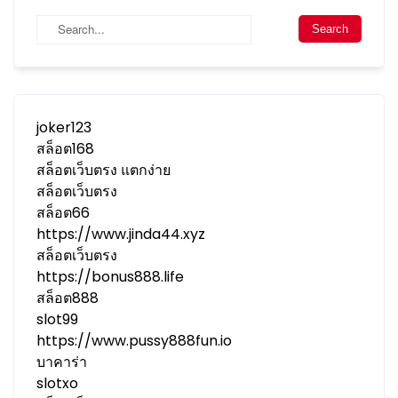
joker123
สล็อต168
สล็อตเว็บตรง แตกง่าย
สล็อตเว็บตรง
สล็อต66
https://www.jinda44.xyz
สล็อตเว็บตรง
https://bonus888.life
สล็อต888
slot99
https://www.pussy888fun.io
บาคาร่า
slotxo