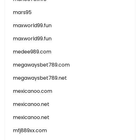
mars95
maxworld99.fun
maxworld99.fun
medee989.com
megawaysbet789.com
megawaysbet789.net
mexicanoo.com
mexicanoo.net
mexicanoo.net
mfj889xx.com