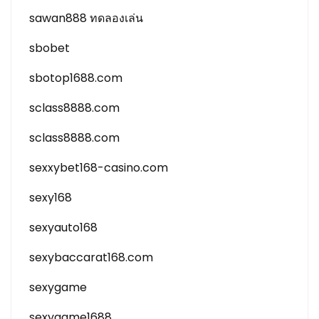
sawan888 ทดลองเล่น
sbobet
sbotop1688.com
sclass8888.com
sclass8888.com
sexxybet168-casino.com
sexy168
sexyauto168
sexybaccarat168.com
sexygame
sexygame1688