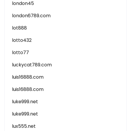
london45
london6789.com
lot888
lotto432
lotto77
luckycat789.com
luis16888.com
luis16888.com
luke999.net
luke999.net
lux555.net