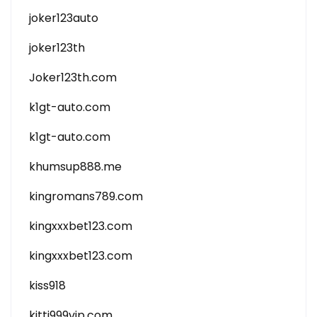
joker123auto
joker123th
Joker123th.com
k1gt-auto.com
k1gt-auto.com
khumsup888.me
kingromans789.com
kingxxxbet123.com
kingxxxbet123.com
kiss918
kitti999vip.com