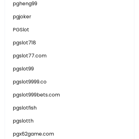
pgheng99
pgjoker
PGSlot
pgslot718
pgslot77.com
pgslot99
pgslot9999.co
pgslot999bets.com
pgslotfish
pgslotth
pgx62game.com