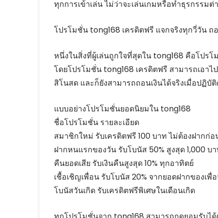
ทุกการเข้าเล่น ไม่ว่าจะเล่นเกมหรือทำธุรกรรมต่า
โปรโมชั่น tong168 เครดิตฟรี แจกจริงทุกวี่วัน ถอน
หนึ่งในสิ่งที่ผู้เล่นถูกใจที่สุดใน tong168 คือโปร
โดยโปรโมชั่น tong168 เครดิตฟรี สามารถเอาไปใ
สิโนสด และก็ยังสามารถถอนเงินได้จริงเมื่อปฏิบัติ
แบบอย่างโปรโมชั่นยอดนิยมใน tong168
ชื่อโปรโมชั่น รายละเอียด
สมาชิกใหม่ รับเครดิตฟรี 100 บาท ไม่ต้องฝากก่อ
ฝากหนแรกของวัน รับโบนัส 50% สูงสุด 1,000 บ
คืนยอดเสีย รับเงินคืนสูงสุด 10% ทุกอาทิตย์
เชื้อเชิญเพื่อน รับโบนัส 20% จากยอดฝากของเพื่อ
โบนัสวันเกิด รับเครดิตฟรีพิเศษในเดือนเกิด
ทุกโปรโมชั่นจาก tong168 สามารถกดยอมรับได้เองผ