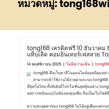
หมวดหมู่:
tong168w
tong168 เครดิตฟรี 10 ธันวาคม t
แท็บเล็ต คอมอินเทอร์เฟสสวย To
14 พฤศจิกายน 2025
|
ไม่มีความเห็น
|
tong16
tong168 คือเว็บคาสิโนออนไลน์ยอดนิยมอย่างส
สามารถเข้าใช้งานได้ง่ายผ่านระบบ tong168 เ
ที่สุดในไทย ทั้งยังยังมีโปรโมชั่นสุดคุ้มอย่าง to
อดการพนันแบบไม่ต้องลงทุนเพิ่ม ถือเป็นเว็บไซต์ที
ความสะดุดตาของ tong168 ไม่ได้อยู่เพียงแค่เกมที