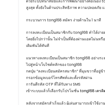
ด้วยระบบที่นำสมัยและการพัฒนาอย่างต่อเนื่อง to
สูงสุด ทั้งยังในด้านประสิทธิภาพ ความปลอดภั
กระบวนการ tong168 สมัคร ง่ายด้านใน 1 นาที
การลงทะเบียนเป็นสมาชิกกับ tong168 ทำได้ง่ายม
โดยยิ่งไปกว่านั้น ไม่จำเป็นที่ต้องผ่านแอดไม่นหร
เดิมพันได้ทันที
แนวทางลงทะเบียนเป็นสมาชิก tong168 อย่างระม
ไปสู่หน้าเว็บไซต์หลักของ tong168
กดปุ่ม “ลงทะเบียนสมัครสมาชิก” ที่มุมขวาที่อยู่ข
กรอกข้อมูลเบอร์โทรศัพท์และตั้งรหัสผ่าน
การันตีรหัส OTP ที่ได้รับทาง SMS
เข้าระบบแล้วก็เลือกรับโปรโมชั่น
tong168 เครดิ
หลังจากสมัครสำเร็จแล้ว ผู้เล่นสามารถเข้าใช้งาน