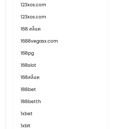
123xos.com
123xos.com
168 สล็อต
1688vegasx.com
168pg
168slot
168สล็อต
188bet
188betth
1xbet
1xbit