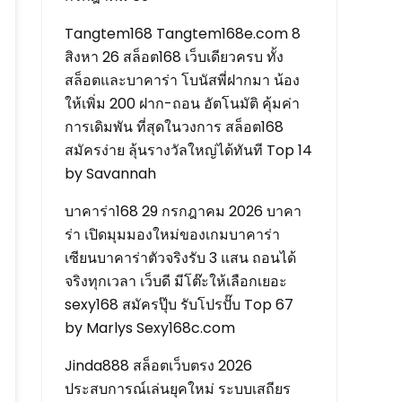
Tangtem168 Tangtem168e.com 8
สิงหา 26 สล็อต168 เว็บเดียวครบ ทั้ง
สล็อตและบาคาร่า โบนัสพี่ฝากมา น้อง
ให้เพิ่ม 200 ฝาก-ถอน อัตโนมัติ คุ้มค่า
การเดิมพัน ที่สุดในวงการ สล็อต168
สมัครง่าย ลุ้นรางวัลใหญ่ได้ทันที Top 14
by Savannah
บาคาร่า168 29 กรกฎาคม 2026 บาคา
ร่า เปิดมุมมองใหม่ของเกมบาคาร่า
เซียนบาคาร่าตัวจริงรับ 3 แสน ถอนได้
จริงทุกเวลา เว็บดี มีโต๊ะให้เลือกเยอะ
sexy168 สมัครปุ๊บ รับโปรปั๊บ Top 67
by Marlys Sexy168c.com
Jinda888 สล็อตเว็บตรง 2026
ประสบการณ์เล่นยุคใหม่ ระบบเสถียร