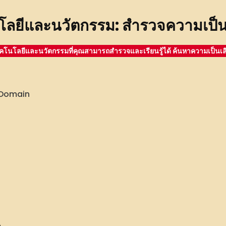
ลยีและนวัตกรรม: สำรวจความเป็น
ยีและนวัตกรรมที่คุณสามารถสำรวจและเรียนรู้ได้ ค้นหาความเป็นเล
 Domain