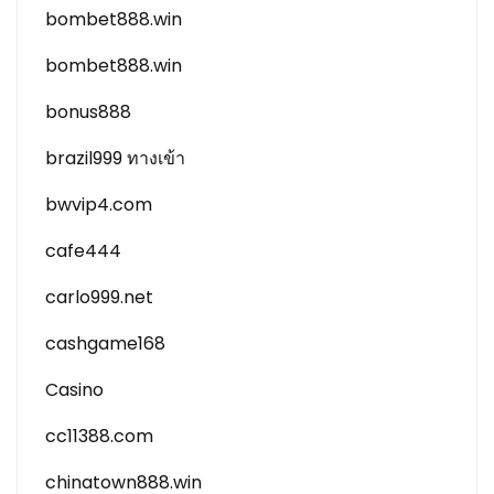
bombet888.win
bombet888.win
bonus888
brazil999 ทางเข้า
bwvip4.com
cafe444
carlo999.net
cashgame168
Casino
cc11388.com
chinatown888.win