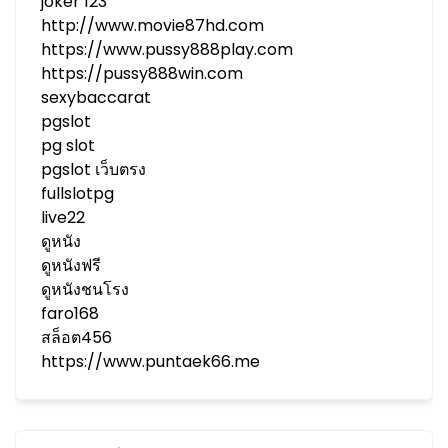
joker 123
http://www.movie87hd.com
https://www.pussy888play.com
https://pussy888win.com
sexybaccarat
pgslot
pg slot
pgslot เว็บตรง
fullslotpg
live22
ดูหนัง
ดูหนังฟรี
ดูหนังชนโรง
faro168
สล็อต456
https://www.puntaek66.me