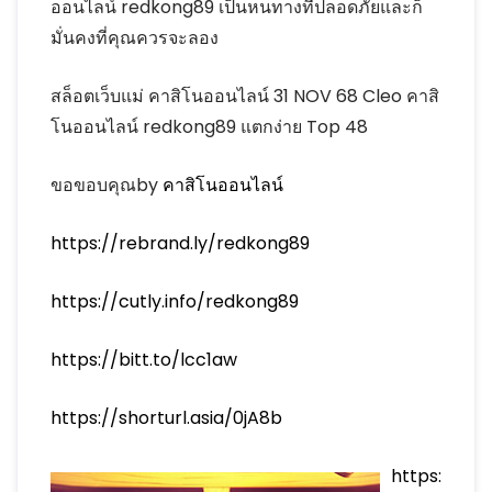
ออนไลน์ redkong89 เป็นหนทางที่ปลอดภัยและก็
มั่นคงที่คุณควรจะลอง
สล็อตเว็บแม่ คาสิโนออนไลน์ 31 NOV 68 Cleo คาสิ
โนออนไลน์ redkong89 แตกง่าย Top 48
ขอขอบคุณby
คาสิโนออนไลน์
https://rebrand.ly/redkong89
https://cutly.info/redkong89
https://bitt.to/lcc1aw
https://shorturl.asia/0jA8b
https: