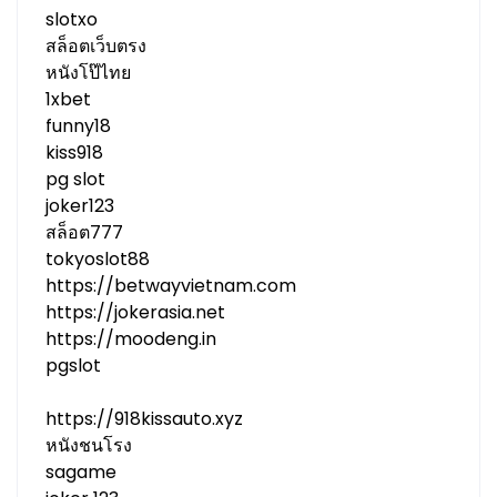
slotxo
สล็อตเว็บตรง
หนังโป๊ไทย
1xbet
funny18
kiss918
pg slot
joker123
สล็อต777
tokyoslot88
https://betwayvietnam.com
https://jokerasia.net
https://moodeng.in
pgslot
https://918kissauto.xyz
หนังชนโรง
sagame