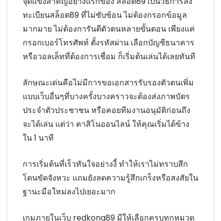
จุดแข็งสำคัญอย่างแรกของ สล็อต89 เป็นวิธีการลง
ทะเบียนสล็อต89 ที่ไม่ซับซ้อน ไม่ต้องกรอกข้อมูล
มากมาย ไม่ต้องการันตีตัวตนหลายขั้นตอน เพียงแค่
กรอกเบอร์โทรศัพท์ ตั้งรหัสผ่าน เลือกบัญชีธนาคาร
หรือวอลเล็ทที่ต้องการเชื่อม ก็เริ่มต้นเล่นได้เลยทันที
ลักษณะเด่นคือไม่มีการขอเอกสารรับรองตัวตนเพิ่ม
แบบเว็บอื่นๆที่บางครั้งบางคราวจะต้องส่งภาพบัตร
ประจำตัวประชาชน หรือคอยทีมงานอนุมัติก่อนถึง
จะได้เล่น แต่ว่า คาสิโนออนไลน์ ให้คุณเริ่มได้ข้าง
ใน 1 นาที
การเริ่มต้นที่เร็วทันใจอย่างงี้ ทำให้เราไม่ทราบสึก
โดนขัดจังหวะ แถมยังลดความรู้สึกเกร็งหรือสงสัยใน
ฐานะมือใหม่ลงไปเยอะมาก
เกมภายในเว็บ redkong89 มีให้เลือกครบทุกหมวด