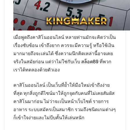
เมื่อพูดถึงคาสิโนออนไลน์ หลายท่านมักจะคิดว่าเป็น
เรื่องซับซ้อน เข้าถึงยาก ควรจะมีความรู้ หรือใช้เงิน
มากมายถึงจะเล่นได้ ซึ่งความนึกคิดเหล่านี้อาจเคย
จริงในสมัยก่อน แต่ว่าไม่ใช่กับเว็บ
สล็อต89
ที่พวก
เราได้ทดลองด้วยตัวเอง
คาสิโนออนไลน์ เป็นเว็บที่ย้ำให้มือใหม่เข้าถึงง่าย
ที่สุด ทุกสิ่งถูกดีไซน์มาให้ถูกจุดกับคนที่ไม่เคยสัมผัส
คาสิโนมาก่อน ไม่ว่าจะเป็นหน้าเว็บไซต์ รายการ
อาหาร ระบบสมัครเป็นสมาชิก รวมถึงชนิดเกมต่างๆ
ก็เข้าใจง่ายและไม่บีบคั้นให้เล่นหนัก