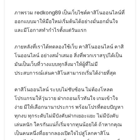
ภาพรวม redkong89 เป็นเว็บไซต์คาสิโนออนไลน์ที่
ออกแบบมาให้มือใหม่เริ่มต้นได้อย่างมั่นอกมั่นใจ
และมีโอกาสทำกำไรตั้งแต่วันแรก
ภายหลังที่เราได้ทดลองใช้เว็บ คาสิโนออนไลน์ คาสิ
โนออนไลน์ อย่างสม่ำเสมอ สิ่งที่พวกเราสรุปได้เป็น
มันเป็นเว็บที่วางแบบทุกสิ่งมาให้ผู้ที่ไม่มี
ประสบการณ์เล่นคาสิโนสามารถเริ่มได้ง่ายที่สุด
คาสิโนออนไลน์ ระบบไม่ซับซ้อน ไม่ต้องโหลด
โปรแกรมให้วุ่นวาย ฝากถอนเร็วทันใจ เกมเข้าใจ
ง่าย มีให้เลือกนานาประการ พร้อมโปรที่ตอบปัญหา
ทุกงบ ทุกระดับไม่มีบังคับฝากเยอะแยะ ไม่มีบังคับ
เล่นหนัก ใครกันแน่ก็เริ่มจากทุนน้อยได้ ถ้าหากคุณ
เป็นคนหนึ่งที่อยากลองเปิดใจไปสู่โลกคาสิโน