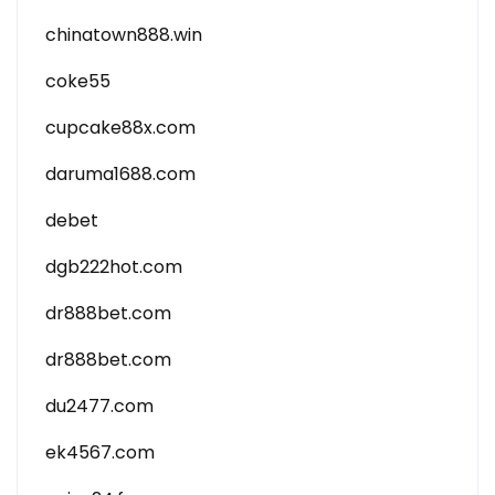
chinatown888.win
coke55
cupcake88x.com
daruma1688.com
debet
dgb222hot.com
dr888bet.com
dr888bet.com
du2477.com
ek4567.com