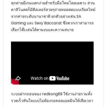
ทุกค่ายมีเกมแตกง่ายสำหรับมือใหม่โดยเฉพาะ ส่วน
คาสิโนสดก็มีดีลเลอร์สวยๆถ่ายทอดสดแบบเรียลไทม์
จากค่ายระดับนานาชาติ ยกตัวอย่างเช่น SA
Gaming และ Sexy Baccarat ซึ่งพวกเราสามารถ
เลือกโต๊ะเล่นได้ตามงบและความสบาย
ระบบฝากถอนของ redkong89 ใช้งานง่ายรวมทั้ง
รวดเร็วทันใจแบบไม่ต้องรอคอยแอดมินให้เสียเวลา