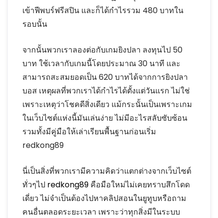
เข้าฟีพบร์ฟรีสปิน และก็ได้กำไรรวม 480 บาทใน
รอบนั้น
จากนั้นพวกเราลองต่อกับเกมยิงปลา ลงทุนไป 50
บาท ใช้เวลากับเกมนี้โดยประมาณ 30 นาที และ
สามารถสะสมยอดเป็น 620 บาทได้จากการยิงปลา
บอส เหตุผลที่พวกเราได้กำไรได้ตั้งแต่วันแรก ไม่ใช่
เพราะเหตุว่าโชคดีสิ่งเดียว แม้กระนั้นเป็นเพราะเกม
ในเว็บไซต์แห่งนี้มันเล่นง่าย ไม่มีอะไรสลับซับซ้อน
รวมทั้งมีคู่มือให้เล่าเรียนพื้นฐานก่อนเริ่ม
redkong89
นี่เป็นสิ่งที่พวกเรามีความคิดว่าแตกต่างจากเว็บไซต์
ทั่วๆไป
redkong89
คือมือใหม่ไม่เคยทราบสึกโดด
เดี่ยว ไม่จำเป็นต้องไปหาคลิปสอนในยูทูบหรือถาม
คนอื่นตลอดระยะเวลา เพราะว่าทุกสิ่งมีในระบบ