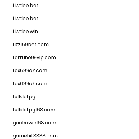
fiwdee.bet
fiwdee.bet
fiwdee.win
fizz169bet.com
fortune99vip.com
fox689ok.com
fox689ok.com
fullslotpg
fullslotpg168.com
gachawin168.com
gamehit8888.com