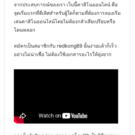
จากประสบการณ์ของเรา เว็บนี้คาสิโนออนไลน์ คือ
จุดเริ่มแรกที่ดีเลิศสำหรับผู้ใดก็ตามที่ต้องการลองเริ่ม
เล่นคาสิโนออนไลน์โดยไม่ต้องกลัวเสียเปรียบหรือ
โดนหลอก
สมัครเป็นสมาชิกกับ redkong89 นั้นง่ายแล้วก็เร็ว
อย่างไม่น่าเชื่อ ไม่ต้องใช้เอกสารอะไรให้ยุ่งยาก