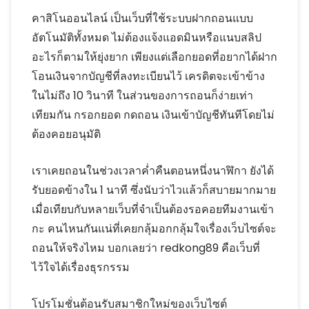
คาสิโนออนไลน์ เป็นเว็บที่ใช้ระบบฝากถอนแบบ
อัตโนมัติทั้งหมด ไม่ต้องแจ้งแอดมินหรือแนบสลิป
อะไรก็ตามให้ยุ่งยาก เพียงแต่เลือกยอดที่อยากได้ฝาก
โอนเงินจากบัญชีที่ลงทะเบียนไว้ เครดิตจะเข้าข้าง
ในไม่ถึง 10 วินาที ในส่วนของการถอนก็ง่ายเท่า
เทียมกัน กรอกยอด กดถอน เงินเข้าบัญชีทันทีโดยไม่
ต้องคอยอนุมัติ
เราเคยถอนในช่วงเวลาค่ำคืนตอนหนึ่งนาฬิกา ยังได้
รับยอดข้างใน 1 นาที ซึ่งนับว่าไวแล้วก็สบายมากมาย
เมื่อเทียบกับหลายเว็บที่จำเป็นต้องรอคอยทีมงานเข้า
กะ คนไหนกันแน่ที่เคยกลุ้มอกกลุ้มใจเรื่องเว็บไซต์จะ
ถอนให้จริงไหม บอกเลยว่า redkong89 คือเว็บที่
ไว้ใจได้เรื่องธุรกรรม
โปรโมชั่นต้อนรับสมาชิกใหม่ของเว็บไซต์