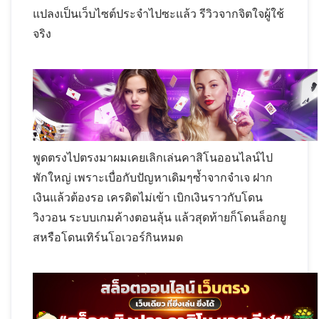
แปลงเป็นเว็บไซต์ประจำไปซะแล้ว รีวิวจากจิตใจผู้ใช้
จริง
พูดตรงไปตรงมาผมเคยเลิกเล่นคาสิโนออนไลน์ไป
พักใหญ่ เพราะเบื่อกับปัญหาเดิมๆซ้ำจากจำเจ ฝาก
เงินแล้วต้องรอ เครดิตไม่เข้า เบิกเงินราวกับโดน
วิงวอน ระบบเกมค้างตอนลุ้น แล้วสุดท้ายก็โดนล็อกยู
สหรือโดนเทิร์นโอเวอร์กินหมด