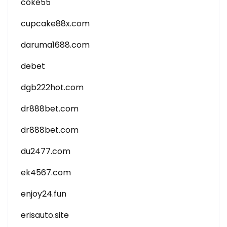
coke55
cupcake88x.com
daruma1688.com
debet
dgb222hot.com
dr888bet.com
dr888bet.com
du2477.com
ek4567.com
enjoy24.fun
erisauto.site