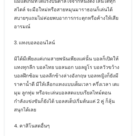
แม้แต่เกมที่ได้แรงบันดาลใจจากหนังดัง เล่นได้ทุก
สไตล์ จะมือใหม่หรือสายหมุนมาราธอนก็เล่นได้
สบายๆแถมไม่ค่อยพบอาการกระตุกหรือค้างให้เสีย
อารมณ์
3. แทงบอลออนไลน์
มิได้มีเพียงแค่เกมสายพนันเพียงแค่นั้น บอลก็เปิดให้
แทงทุกลีก บอลไทย บอลนอก บอลยูโร บอลวัวขว้าง
บอลฝึกซ้อม บอลลีกข้างล่างอังกฤษ บอลหญิงก็ยังมี
ราคาน้ำดี มีให้เลือกแทงแบบเต็มเวลา ครึ่งเวลา เตะ
มุม ลูกทุ่ม หรือจะเล่นบอลสดแบบเรียลไทม์ตอน
กำลังแข่งขันก็ยังได้ บอลสเต็ปเริ่มต้นแค่ 2 คู่ ก็ลุ้น
สนุกได้เลย
4. คาสิโนสดอื่นๆ