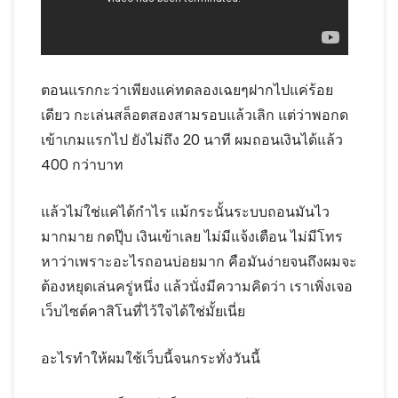
ตอนแรกกะว่าเพียงแค่ทดลองเฉยๆฝากไปแค่ร้อย
เดียว กะเล่นสล็อตสองสามรอบแล้วเลิก แต่ว่าพอกด
เข้าเกมแรกไป ยังไม่ถึง 20 นาที ผมถอนเงินได้แล้ว
400 กว่าบาท
แล้วไม่ใช่แค่ได้กำไร แม้กระนั้นระบบถอนมันไว
มากมาย กดปุ๊บ เงินเข้าเลย ไม่มีแจ้งเตือน ไม่มีโทร
หาว่าเพราะอะไรถอนบ่อยมาก คือมันง่ายจนถึงผมจะ
ต้องหยุดเล่นครู่หนึ่ง แล้วนั่งมีความคิดว่า เราเพิ่งเจอ
เว็บไซต์คาสิโนที่ไว้ใจได้ใช่มั้ยเนี่ย
อะไรทำให้ผมใช้เว็บนี้จนกระทั่งวันนี้