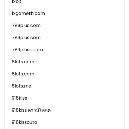
1xbit
1xgameth.com
789plus.com
789plus.com
789pluss.com
8lots.com
8lots.com
8lots.me
918Kiss
918kiss ดาวน์โหลด
918kissauto