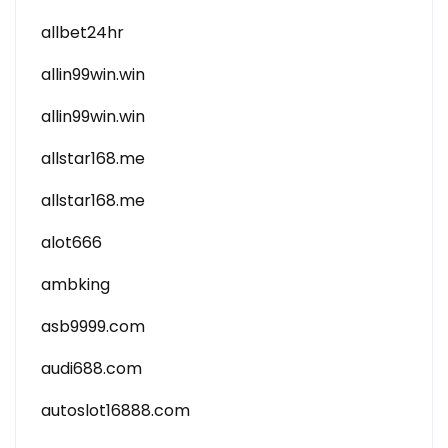
allbet24hr
allin99win.win
allin99win.win
allstar168.me
allstar168.me
alot666
ambking
asb9999.com
audi688.com
autoslot16888.com