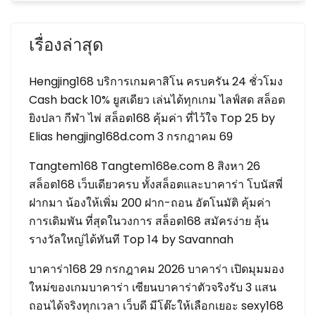
เรื่องล่าสุด
Hengjing168 บริการเกมคาสิโน ครบครัน 24 ชั่วโมง
Cash back 10% ยูสเดียว เล่นได้ทุกเกม ไลฟ์สด สล็อต
ยิงปลา กีฬา ไพ่ สล็อต168 คุ้มค่า ที่ไว้ใจ Top 25 by
Elias hengjing168d.com 3 กรกฎาคม 69
Tangtem168 Tangtem168e.com 8 สิงหา 26
สล็อต168 เว็บเดียวครบ ทั้งสล็อตและบาคาร่า โบนัสพี่
ฝากมา น้องให้เพิ่ม 200 ฝาก-ถอน อัตโนมัติ คุ้มค่า
การเดิมพัน ที่สุดในวงการ สล็อต168 สมัครง่าย ลุ้น
รางวัลใหญ่ได้ทันที Top 14 by Savannah
บาคาร่า168 29 กรกฎาคม 2026 บาคาร่า เปิดมุมมอง
ใหม่ของเกมบาคาร่า เซียนบาคาร่าตัวจริงรับ 3 แสน
ถอนได้จริงทุกเวลา เว็บดี มีโต๊ะให้เลือกเยอะ sexy168