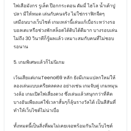
ไพ่เสือมังกร รูเล็ต ป๊อกกระดอน ดัมมี่ ไฮโล น้ำเต้าปู
ปลา มีให้หมด เล่นกับคนจริง ไม่ใช่กราฟิกจืดๆ
เสมือนบางเว็บไซต์ เกมเหล่านี้เล่นแก้เบื่อระหว่างรอ
บอลเตะหรือช่วงพักสล็อตได้ดิบได้ดีมาก บางรอบเล่น
ไม่ถึง 30 วินาทีก็รู้ผลแล้ว เหมาะสมกับคนที่ไม่ชอบ
รอนาน
5. เกมพิเศษแล้วก็ไม่นิเกม
เว้นเสียแต่เกมTeenoi69 หลัก ยังมีเกมแปลกใหม่ให้
ลองเล่นแบบเครียดลดลง อย่างเช่น เกมจับคู่ เกมหมุน
วงล้อ เกมเปิดไพ่เสี่ยงดวง ซึ่งเล่นแล้วสนุกกว่าที่คิด
บางอันเพียงแค่ใช้เวลาสั้นๆก็ลุ้นรางวัลได้ เป็นสีสันที่
ทำให้เว็บไซต์ไม่น่าเบื่อ
ทั้งหมดนี้เป็นสิ่งที่ผมไม่เคยเจอพร้อมกันในเว็บไซต์