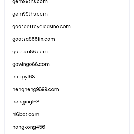
gem99ths.com
gem99ths.com
goatbetroyalcasino.com
goatza888fin.com
gobaza88.com
gowingo88.com
happy168
hengheng9899.com
hengjing168
hi6bet.com
hongkong456