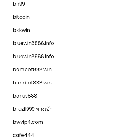
bh99
bitcoin
bkkwin
bluewin8888.info
bluewin8888.info
bombet888.win
bombet888.win
bonus888
brazil999 ทางเข้า
bwvip4.com
cafe444