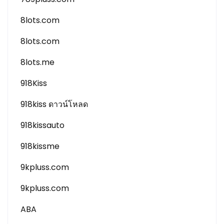
8lots.com
8lots.com
8lots.me
918Kiss
918kiss ดาวน์โหลด
918kissauto
918kissme
9kpluss.com
9kpluss.com
ABA