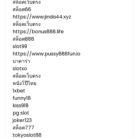
สล็อตเว็บตรง
สล็อต66
https://www.jinda44.xyz
สล็อตเว็บตรง
https://bonus888.life
สล็อต888
slot99
https://www.pussy888fun.io
บาคาร่า
slotxo
สล็อตเว็บตรง
หนังโป๊ไทย
1xbet
funny18
kiss918
pg slot
joker123
สล็อต777
tokyoslot88