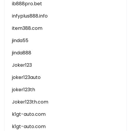
ib888pro.bet
infyplus888.info
item388.com
jinda55
jinda888
Joker123
joker123auto
joker123th
Joker123th.com
k1gt-auto.com
k1gt-auto.com