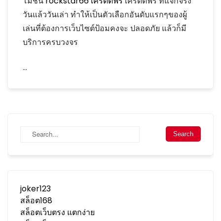
โมชั่น
rockstar66 เครดิตฟรี
เครดิตฟรี ที่แจกจริง
วันแล้ววันเล่า ทำให้เป็นตัวเลือกอันดับแรกๆของผู้
เล่นที่ต้องการเว็บไซต์ป้อมคงจะ ปลอดภัย แล้วก็มี
บริการครบวงจร
…
joker123
สล็อต168
สล็อตเว็บตรง แตกง่าย