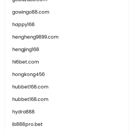
gowingo88.com
happy168
hengheng9899.com
hengjing168
hi6bet.com
hongkong456
hubbet168.com
hubbet168.com
hydra888
ib888pro.bet