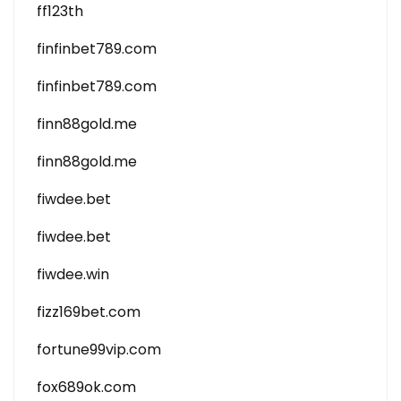
ff123th
finfinbet789.com
finfinbet789.com
finn88gold.me
finn88gold.me
fiwdee.bet
fiwdee.bet
fiwdee.win
fizz169bet.com
fortune99vip.com
fox689ok.com