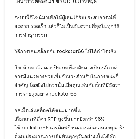
ให้บริการตลอด 24 ชั่วโมง ไม่มีวันหยุด
ระบบนี้ดีไซน์มาเพื่อให้ผู้เล่นได้รับประสบการณ์ที่
สะดวก รวดเร็ว แล้วก็ไม่เป็นอันตรายที่สุดในทุกวิธี
การทำธุรกรรม
วิธีการเล่นสล็อตกับ rockstar66 ให้ได้กำไรจริง
ถึงแม้เกมสล็อตจะเป็นเกมที่อาศัยดวงเป็นหลัก แต่
การมีแนวทางช่วยเพิ่มจังหวะสำหรับในการชนะก็
สำคัญ โดยยิ่งไปกว่านั้นเมื่อคุณเล่นกับเว็บที่มีอัตรา
การจ่ายสูงอย่าง rockstar66
กลเม็ดเล่นสล็อตให้ชนะมากขึ้น
เลือกเกมที่มีค่า RTP สูงขึ้นมากยิ่งกว่า 96%
ใช้ rockstar66 เครดิตฟรี ทดลองเล่นก่อนลงทุนจริง
ตั้งงบประมาณการเดิมพันทุกๆวันอย่างเห็นได้ชัด