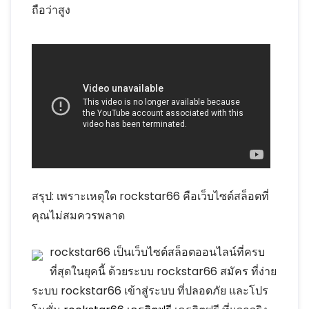
ถือว่าสูง
สรุป: เพราะเหตุใด rockstar66 คือเว็บไซต์สล็อตที่
คุณไม่สมควรพลาด
rockstar66 เป็นเว็บไซต์สล็อตออนไลน์ที่ครบ
ที่สุดในยุคนี้ ด้วยระบบ rockstar66 สมัคร ที่ง่าย
ระบบ rockstar66 เข้าสู่ระบบ ที่ปลอดภัย และโปร