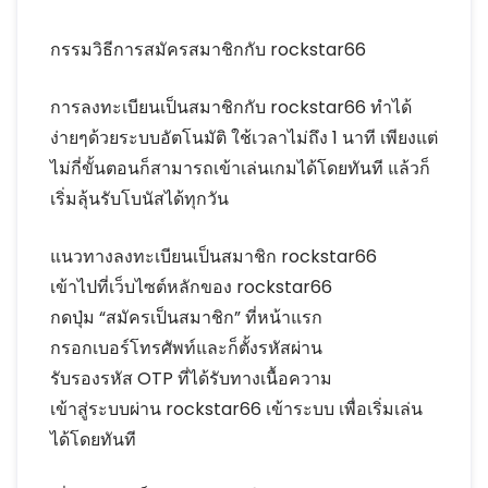
กรรมวิธีการสมัครสมาชิกกับ rockstar66
การลงทะเบียนเป็นสมาชิกกับ rockstar66 ทำได้
ง่ายๆด้วยระบบอัตโนมัติ ใช้เวลาไม่ถึง 1 นาที เพียงแต่
ไม่กี่ขั้นตอนก็สามารถเข้าเล่นเกมได้โดยทันที แล้วก็
เริ่มลุ้นรับโบนัสได้ทุกวัน
แนวทางลงทะเบียนเป็นสมาชิก rockstar66
เข้าไปที่เว็บไซต์หลักของ rockstar66
กดปุ่ม “สมัครเป็นสมาชิก” ที่หน้าแรก
กรอกเบอร์โทรศัพท์และก็ตั้งรหัสผ่าน
รับรองรหัส OTP ที่ได้รับทางเนื้อความ
เข้าสู่ระบบผ่าน rockstar66 เข้าระบบ เพื่อเริ่มเล่น
ได้โดยทันที