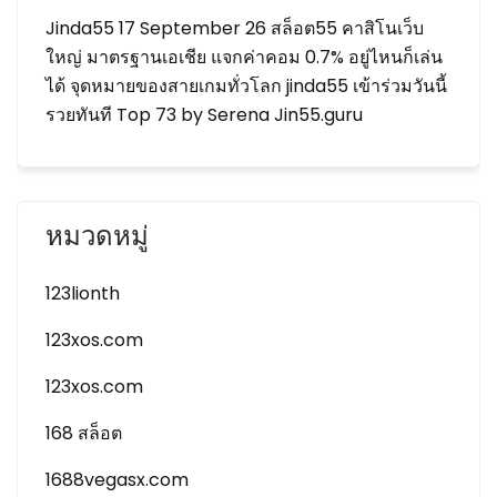
Jinda55 17 September 26 สล็อต55 คาสิโนเว็บ
ใหญ่ มาตรฐานเอเชีย แจกค่าคอม 0.7% อยู่ไหนก็เล่น
ได้ จุดหมายของสายเกมทั่วโลก jinda55 เข้าร่วมวันนี้
รวยทันที Top 73 by Serena Jin55.guru
หมวดหมู่
123lionth
123xos.com
123xos.com
168 สล็อต
1688vegasx.com