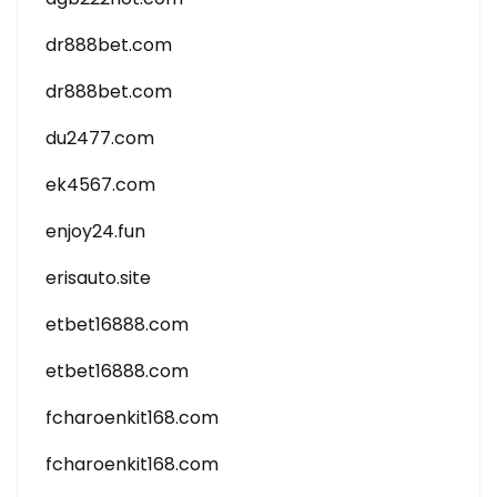
dr888bet.com
dr888bet.com
du2477.com
ek4567.com
enjoy24.fun
erisauto.site
etbet16888.com
etbet16888.com
fcharoenkit168.com
fcharoenkit168.com