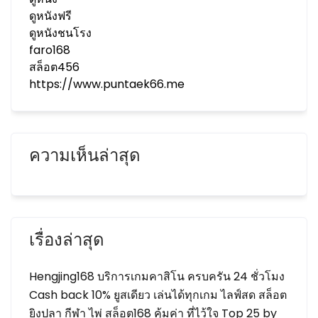
ดูหนังฟรี
ดูหนังชนโรง
faro168
สล็อต456
https://www.puntaek66.me
ความเห็นล่าสุด
เรื่องล่าสุด
Hengjing168 บริการเกมคาสิโน ครบครัน 24 ชั่วโมง
Cash back 10% ยูสเดียว เล่นได้ทุกเกม ไลฟ์สด สล็อต
ยิงปลา กีฬา ไพ่ สล็อต168 คุ้มค่า ที่ไว้ใจ Top 25 by