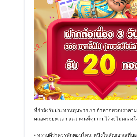
ที่กำลังรับประทานทุนพวกเรา ถ้าหากพวกเราตา
ตลอดระยะเวลา แต่ว่าคนที่คุมเกมได้จะไม่ตกลงใ
• ทราบดีว่าควรพักตอนไหน: หนึ่งในสัญญาณที่บอก