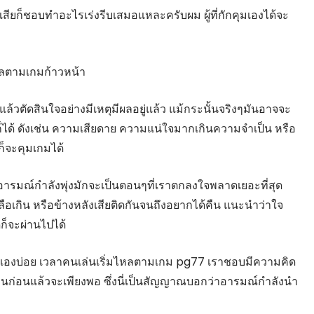
์เสียก็ชอบทำอะไรเร่งรีบเสมอแหละครับผม ผู้ที่กักคุมเองได้จะ
ลตามเกมก้าวหน้า
ล้วตัดสินใจอย่างมีเหตุมีผลอยู่แล้ว แม้กระนั้นจริงๆมันอาจจะ
ยก็ได้ ดังเช่น ความเสียดาย ความแน่ใจมากเกินความจำเป็น หรือ
็จะคุมเกมได้
ี่อารมณ์กำลังพุ่งมักจะเป็นตอนๆที่เราตกลงใจพลาดเยอะที่สุด
หลือเกิน หรือข้างหลังเสียติดกันจนถึงอยากได้คืน แนะนำว่าใจ
ก็จะผ่านไปได้
ช็กตนเองบ่อย เวลาคนเล่นเริ่มไหลตามเกม pg77 เราชอบมีความคิด
คืนก่อนแล้วจะเพียงพอ ซึ่งนี่เป็นสัญญาณบอกว่าอารมณ์กำลังนำ