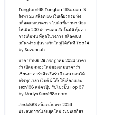
Tangtem168 Tangtem168e.com 8
สิงหา 26 สล็อต168 เว็บเดียวครบ ทั้ง
สล็อตและบาคาร่า โบนัสพี่ฝากมา น้อง
ให้เพิ่ม 200 ฝาก-ถอน อัตโนมัติ คุ้มค่า
การเดิมพัน ที่สุดในวงการ สล็อต168
สมัครง่าย ลุ้นรางวัลใหญ่ได้ทันที Top 14
by Savannah
บาคาร่า168 29 กรกฎาคม 2026 บาคา
ร่า เปิดมุมมองใหม่ของเกมบาคาร่า
เซียนบาคาร่าตัวจริงรับ 3 แสน ถอนได้
จริงทุกเวลา เว็บดี มีโต๊ะให้เลือกเยอะ
sexy168 สมัครปุ๊บ รับโปรปั๊บ Top 67
by Marlys Sexy168c.com
Jinda888 สล็อตเว็บตรง 2026
ประสบการณ์เล่นยุคใหม่ ระบบเสถียร