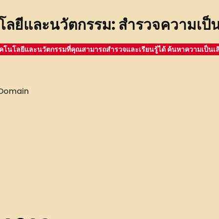
ลยีและนวัตกรรม: สำรวจความเป็น
ยีและนวัตกรรมที่คุณสามารถสำรวจและเรียนรู้ได้ ค้นหาความเป็นเล
 Domain