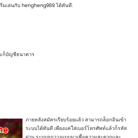
ริ่มเล่นกับ hengheng989 ได้ทันที:
และก็บัญชีธนาคาร
ภายหลังสมัครเรียบร้อยแล้ว สามารถล็อกอินเข้า
ระบบได้ทันที เพียงแค่ใส่เบอร์โทรศัพท์แล้วก็รหัส
ผ่าน ระบบถูกวางแบบมาเพื่อความสะดวกและ