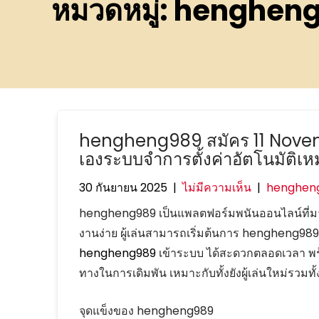
หมวดหมู่:
henghen
hengheng989 สมัคร 11 Novem
เองระบบจำการตั้งค่าอัตโนมัติเห
30 กันยายน 2025
|
ไม่มีความเห็น
|
henghen
hengheng989 เป็นแพลตฟอร์มพนันออนไลน์ที่มาแรง
งานง่าย ผู้เล่นสามารถเริ่มต้นการ hengheng989 สม
hengheng989
เข้าระบบ ได้สะดวกตลอดเวลา พร้อ
ทางในการเดิมพัน เหมาะกับทั้งยังผู้เล่นใหม่รวมทั
จุดแข็งของ hengheng989