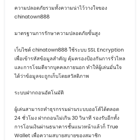
ความปลอดภัยรวมทั้งความน่าไว้วางใจของ
chinatown888
มาตรฐานการรักษาความปลอดภัยขั้นสูง
เว็บไซต์ chinatown888 ใช้ระบบ SSL Encryption
เพื่อเข้ารหัสข้อมูลสำคัญ คุ้มครองป้องกันการรั่วไหล
และการโจมตีจากบุคคลภายนอก ทำให้ผู้เล่นมั่นใจ
ได้ว่าข้อมูลจะถูกเก็บโดยสวัสดิภาพ
ระบบฝากถอนอัตโนมัติ
ผู้เล่นสามารถทำธุรกรรมผ่านระบบออโต้ได้ตลอด
24 ชั่วโมง ฝากถอนไม่เกิน 30 วินาที รองรับอีกทั้ง
การโอนเงินผ่านธนาคารชั้นแนวหน้าแล้วก็ True
Wallet เพื่อความสบายสบายของสมาชิก