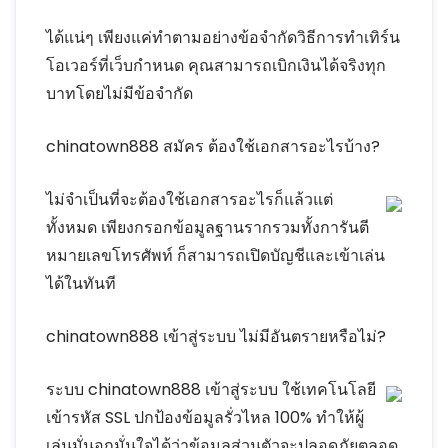
ได้แน่ๆ เพียงแค่ทำตามอย่างข้อจำกัดวิธีการทำเทิร์น
โอเวอร์ที่เว็บกำหนด คุณสามารถเบิกเงินได้จริงทุก
บาทโดยไม่มีข้อจำกัด
chinatown888 สมัคร ต้องใช้เอกสารอะไรบ้าง?
ไม่จำเป็นที่จะต้องใช้เอกสารอะไรก็แล้วแต่
ทั้งหมด เพียงกรอกข้อมูลฐานรากรวมทั้งการันตี
หมายเลขโทรศัพท์ ก็สามารถเปิดบัญชีและเข้าเล่น
ได้ในทันที
chinatown888 เข้าสู่ระบบ ไม่มีอันตรายหรือไม่?
ระบบ chinatown888 เข้าสู่ระบบ ใช้เทคโนโลยี
เข้ารหัส SSL ปกป้องข้อมูลรั่วไหล 100% ทำให้ผู้
เล่นมั่นอกมั่นใจได้ว่าข้อมูลส่วนตัวจะปลอดภัยตลอด