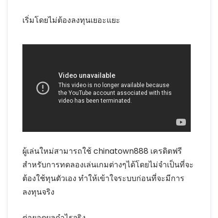
เริ่มโดยไม่ต้องลงทุนเยอะแยะ
ผู้เล่นใหม่สามารถใช้ chinatown888 เครดิตฟรี
สำหรับการทดลองเล่นเกมต่างๆได้โดยไม่จำเป็นที่จะ
ต้องใช้ทุนตัวเอง ทำให้เข้าใจระบบก่อนที่จะมีการ
ลงทุนจริง
ต่อยอดผลกำไรจริง