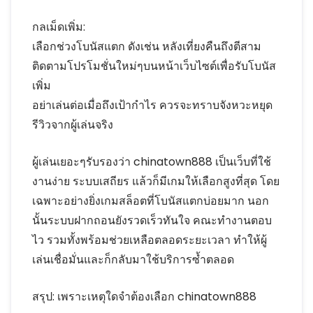
กลเม็ดเพิ่ม:
เลือกช่วงโบนัสแตก ดังเช่น หลังเที่ยงคืนถึงตีสาม
ติดตามโปรโมชั่นใหม่ๆบนหน้าเว็บไซต์เพื่อรับโบนัส
เพิ่ม
อย่าเล่นต่อเมื่อถึงเป้ากำไร ควรจะทราบจังหวะหยุด
รีวิวจากผู้เล่นจริง
ผู้เล่นเยอะๆรับรองว่า chinatown888 เป็นเว็บที่ใช้
งานง่าย ระบบเสถียร แล้วก็มีเกมให้เลือกสูงที่สุด โดย
เฉพาะอย่างยิ่งเกมสล็อตที่โบนัสแตกบ่อยมาก นอก
นั้นระบบฝากถอนยังรวดเร็วทันใจ คณะทำงานตอบ
ไว รวมทั้งพร้อมช่วยเหลือตลอดระยะเวลา ทำให้ผู้
เล่นเชื่อมั่นและก็กลับมาใช้บริการซ้ำตลอด
สรุป: เพราะเหตุใดจำต้องเลือก chinatown888