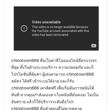
chinatown888 คือเว็บคาสิโนออนไลน์ที่ครบวงจร
ที่สุด ทั้งในด้านระบบบริการ ความปลอดภัย และก็
โปรโมชั่นที่คุ้มค่า ผู้เล่นสามารถ chinatown888
สมัคร ได้ฟรี เข้าระบบได้ง่าย และก็รับ
chinatown888 เครดิตฟรี เพื่อเริ่มต้นการพนันได้
ทันที หากคุณกำลังมองหาเว็บพนันที่มั่นคงจะ ไม่เป็น
อันตราย แล้วก็ให้บริการระดับมือโปร
chinatown888 คือคำตอบที่ไม่ควรพลาด