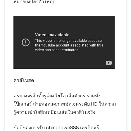
หมายยิงปลาตัวใหญ่
คาสิโนสด
ครบวงจรอีกทั้งรูเล็ต ไฮโล เสือมังกร รวมทั้ง
โป๊กเกอร์ ถ่ายทอดสดภาพชัดเจนระดับ HD ให้ความ
รู้ความเข้าใจสึกเหมือนเล่นในคาสิโนจริง
ข้อดีของการรับ chinatown888 เครดิตฟรี