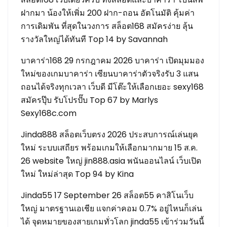
ฝากมา น้องให้เพิ่ม 200 ฝาก-ถอน อัตโนมัติ คุ้มค่า
การเดิมพัน ที่สุดในวงการ สล็อต168 สมัครง่าย ลุ้น
รางวัลใหญ่ได้ทันที Top 14 by Savannah
บาคาร่า168 29 กรกฎาคม 2026 บาคาร่า เปิดมุมมอง
ใหม่ของเกมบาคาร่า เซียนบาคาร่าตัวจริงรับ 3 แสน
ถอนได้จริงทุกเวลา เว็บดี มีโต๊ะให้เลือกเยอะ sexy168
สมัครปุ๊บ รับโปรปั๊บ Top 67 by Marlys
Sexy168c.com
Jinda888 สล็อตเว็บตรง 2026 ประสบการณ์เล่นยุค
ใหม่ ระบบเสถียร พร้อมเกมให้เลือกมากมาย 15 ส.ค.
26 website ใหญ่ jin888.asia พนันออนไลน์ เว็บเปิด
ใหม่ ใหม่ล่าสุด Top 94 by Kina
Jinda55 17 September 26 สล็อต55 คาสิโนเว็บ
ใหญ่ มาตรฐานเอเชีย แจกค่าคอม 0.7% อยู่ไหนก็เล่น
ได้ จุดหมายของสายเกมทั่วโลก jinda55 เข้าร่วมวันนี้