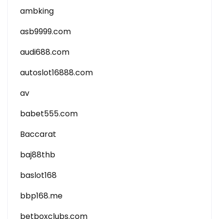
ambking
asb9999.com
audi688.com
autoslot16888.com
av
babet555.com
Baccarat
baj88thb
baslot168
bbp168.me
betboxclubs.com