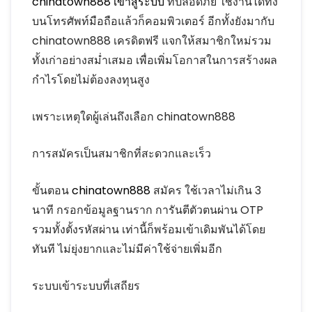
chinatown888 เข้าสู่ระบบ
ที่ปลอดภัย ใช้งานได้ทั้ง
บนโทรศัพท์มือถือแล้วก็คอมพิวเตอร์ อีกทั้งยังมากับ
chinatown888 เครดิตฟรี แจกให้สมาชิกใหม่รวม
ทั้งเก่าอย่างสม่ำเสมอ เพื่อเพิ่มโอกาสในการสร้างผล
กำไรโดยไม่ต้องลงทุนสูง
เพราะเหตุใดผู้เล่นถึงเลือก chinatown888
การสมัครเป็นสมาชิกที่สะดวกและเร็ว
ขั้นตอน
chinatown888
สมัคร ใช้เวลาไม่เกิน 3
นาที กรอกข้อมูลฐานราก การันตีตัวตนผ่าน OTP
รวมทั้งตั้งรหัสผ่าน เท่านี้ก็พร้อมเข้าเดิมพันได้โดย
ทันที ไม่ยุ่งยากและไม่มีค่าใช้จ่ายเพิ่มอีก
ระบบเข้าระบบที่เสถียร