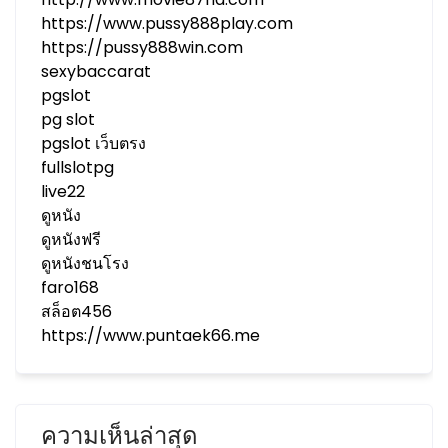
https://www.pussy888play.com
https://pussy888win.com
sexybaccarat
pgslot
pg slot
pgslot เว็บตรง
fullslotpg
live22
ดูหนัง
ดูหนังฟรี
ดูหนังชนโรง
faro168
สล็อต456
https://www.puntaek66.me
ความเห็นล่าสุด