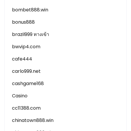
bombet888.win
bonus888
brazil999 ทางเข้า
bwvip4.com
cafe444
carlo999.net
cashgame168
Casino
cc11388.com
chinatown888.win