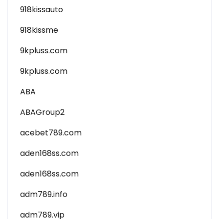
918kissauto
918kissme
9kpluss.com
9kpluss.com
ABA
ABAGroup2
acebet789.com
aden168ss.com
aden168ss.com
adm789.info
adm789.vip