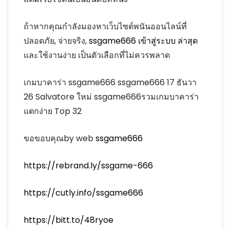
ถ้าหากคุณกำลังมองหาเว็บไซต์พนันออนไลน์ที่
ปลอดภัย, จ่ายจริง,
ssgame666 เข้าสู่ระบบ ล่าสุด
และใช้งานง่าย เป็นตัวเลือกที่ไม่ควรพลาด
เกมบาคาร่า ssgame666 ssgame666 17 ธันวา
26 Salvatore ใหม่ ssgame666รวมเกมบาคาร่า
แตกง่าย Top 32
ขอขอบคุณby web
ssgame666
https://rebrand.ly/ssgame-666
https://cutly.info/ssgame666
https://bitt.to/48ryoe