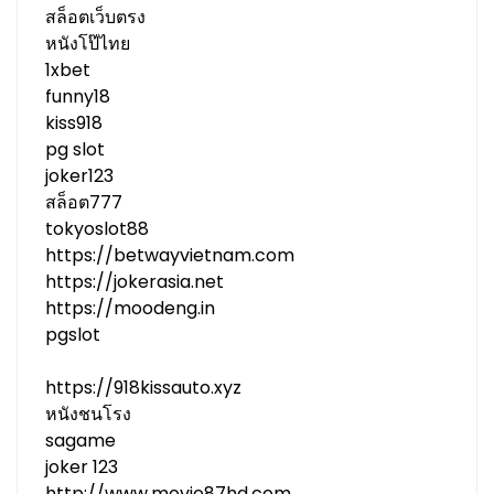
สล็อตเว็บตรง
หนังโป๊ไทย
1xbet
funny18
kiss918
pg slot
joker123
สล็อต777
tokyoslot88
https://betwayvietnam.com
https://jokerasia.net
https://moodeng.in
pgslot
https://918kissauto.xyz
หนังชนโรง
sagame
joker 123
http://www.movie87hd.com