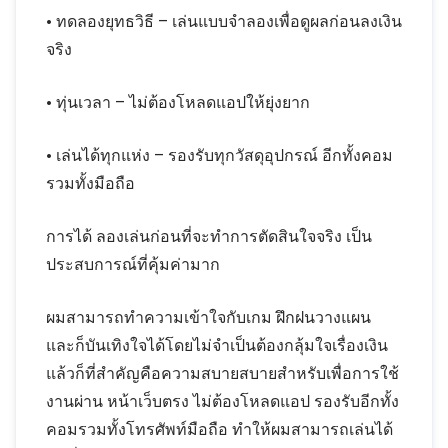
• ทดลองยุทธวิธี – เล่นแบบจำลองเพื่อดูผลก่อนลงเงิน
จริง
• ทุ่นเวลา – ไม่ต้องโหลดแอปให้ยุ่งยาก
• เล่นได้ทุกแห่ง – รองรับทุกวัสดุอุปกรณ์ อีกทั้งคอม
รวมทั้งมือถือ
การได้ ลองเล่นก่อนที่จะทำการตัดสินใจจริง เป็น
ประสบการณ์ที่คุ้มค่ามาก
ผมสามารถทำความเข้าใจกับเกม ฝึกฝนวางแผน
และก็บันเทิงใจได้โดยไม่จำเป็นต้องกลุ้มใจเรื่องเงิน
แล้วก็ที่สำคัญคือความสบายสบายสำหรับเพื่อการใช้
งานผ่าน หน้าเว็บตรง ไม่ต้องโหลดแอป รองรับอีกทั้ง
คอมรวมทั้งโทรศัพท์มือถือ ทำให้ผมสามารถเล่นได้