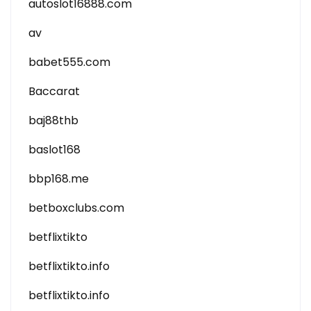
autoslot16888.com
av
babet555.com
Baccarat
baj88thb
baslot168
bbp168.me
betboxclubs.com
betflixtikto
betflixtikto.info
betflixtikto.info