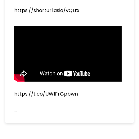
https://shorturl.asia/vQLtx
https://t.co/UWIFrGpbwn
…