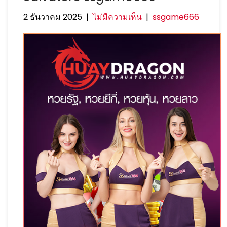
2 ธันวาคม 2025
|
ไม่มีความเห็น
|
ssgame666