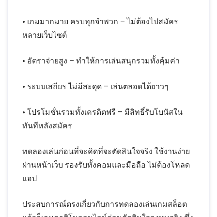
• เกมมากมาย ครบทุกจำพวก – ไม่ต้องไปสมัคร
หลายเว็บไซต์
• อัตราจ่ายสูง – ทำให้การเล่นสนุกรวมทั้งคุ้มค่า
• ระบบเสถียร ไม่มีสะดุด – เล่นตลอดได้ยาวๆ
• โปรโมชั่นรวมทั้งเครดิตฟรี – มีสิทธิ์รับโบนัสใน
ทันทีหลังสมัคร
ทดลองเล่นก่อนที่จะคิดที่จะตัดสินใจจริง ใช้งานง่าย
ผ่านหน้าเว็บ รองรับทั้งคอมและมือถือ ไม่ต้องโหลด
แอป
ประสบการณ์ตรงเกี่ยวกับการทดลองเล่นเกมสล็อต