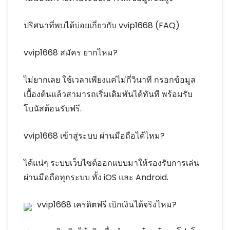
ปริศนาที่พบได้บ่อยเกี่ยวกับ vvip1668 (FAQ)
vvip1668 สมัคร ยากไหม?
ไม่ยากเลย ใช้เวลาเพียงแค่ไม่กี่วินาที กรอกข้อมูล
เบื้องต้นแล้วสามารถเริ่มเดิมพันได้ทันที พร้อมรับ
โบนัสต้อนรับฟรี.
vvip1668 เข้าสู่ระบบ ผ่านมือถือได้ไหม?
ได้แน่ๆ ระบบเว็บไซต์ออกแบบมาให้รองรับการเล่น
ผ่านมือถือทุกระบบ ทั้ง iOS และ Android.
vvip1668 เครดิตฟรี เบิกเงินได้จริงไหม?