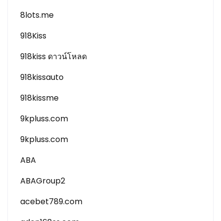
8lots.me
918Kiss
918kiss ดาวน์โหลด
918kissauto
918kissme
9kpluss.com
9kpluss.com
ABA
ABAGroup2
acebet789.com