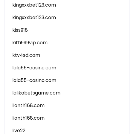
kingxxxbet123.com
kingxxxbet123.com
kiss918
kitti999vip.com
ktv4sd.com
lala55-casino.com
lala55-casino.com
lalikabetsgame.com
lionth168.com
lionth168.com
live22