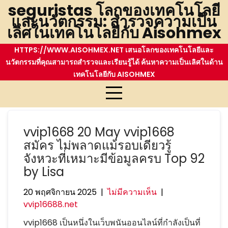
Skip
seguristas โลกของเทคโนโลยี
และนวัตกรรม: สำรวจความเป็น
to
เลิศในเทคโนโลยีกับ Aisohmex
content
HTTPS://WWW.AISOHMEX.NET เสนอโลกของเทคโนโลยีและ
นวัตกรรมที่คุณสามารถสำรวจและเรียนรู้ได้ ค้นหาความเป็นเลิศในด้าน
เทคโนโลยีกับ AISOHMEX
หมวดหมู่:
vvip16688.net
vvip1668 20 May vvip1668
สมัคร ไม่พลาดแม้รอบเดียวรู้
จังหวะที่เหมาะมีข้อมูลครบ Top 92
by Lisa
20 พฤศจิกายน 2025
|
ไม่มีความเห็น
|
vvip16688.net
vvip1668 เป็นหนึ่งในเว็บพนันออนไลน์ที่กำลังเป็นที่