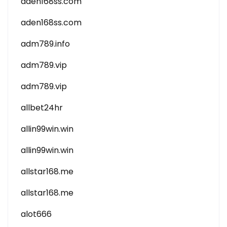
aden168ss.com
aden168ss.com
adm789.info
adm789.vip
adm789.vip
allbet24hr
allin99win.win
allin99win.win
allstar168.me
allstar168.me
alot666