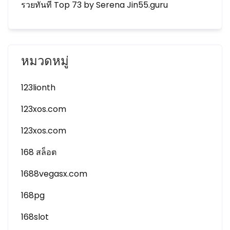
รวยทันที Top 73 by Serena Jin55.guru
หมวดหมู่
123lionth
123xos.com
123xos.com
168 สล็อต
1688vegasx.com
168pg
168slot