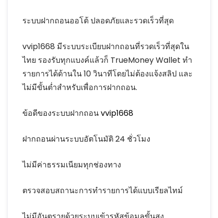
ระบบฝากถอนออโต้ ปลอดภัยและรวดเร็วที่สุด
vvip1668 มีระบบระเบียบฝากถอนที่รวดเร็วที่สุดใน
ไทย รองรับทุกแบงค์แล้วก็ TrueMoney Wallet ทำ
รายการได้ด้านใน 10 วินาทีโดยไม่ต้องแจ้งสลิป และ
ไม่มีขั้นต่ำสำหรับเพื่อการฝากถอน.
ข้อดีของระบบฝากถอน
vvip1668
ฝากถอนผ่านระบบอัตโนมัติ 24 ชั่วโมง
ไม่มีค่าธรรมเนียมทุกช่องทาง
ตรวจสอบสถานะการทำรายการได้แบบเรียลไทม์
ไม่มีอันตรายด้วยระบบเข้ารหัสข้อมูลขั้นสูง