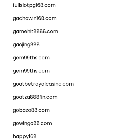
fullslotpg168.com
gachawin168.com
gamehit8888.com
gaojing888
gem99ths.com
gem99ths.com
goatbetroyalcasino.com
goatza888fin.com
gobaza88.com
gowingo88.com
happy168