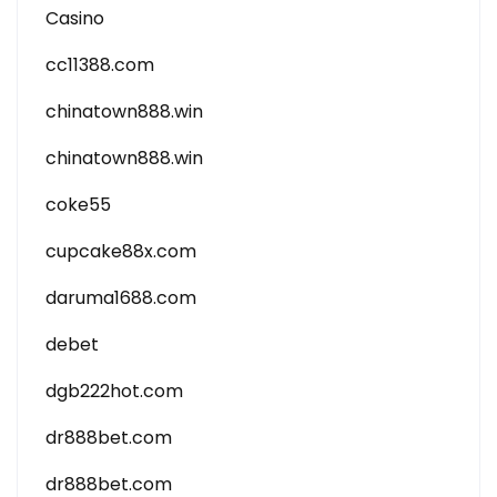
Casino
cc11388.com
chinatown888.win
chinatown888.win
coke55
cupcake88x.com
daruma1688.com
debet
dgb222hot.com
dr888bet.com
dr888bet.com