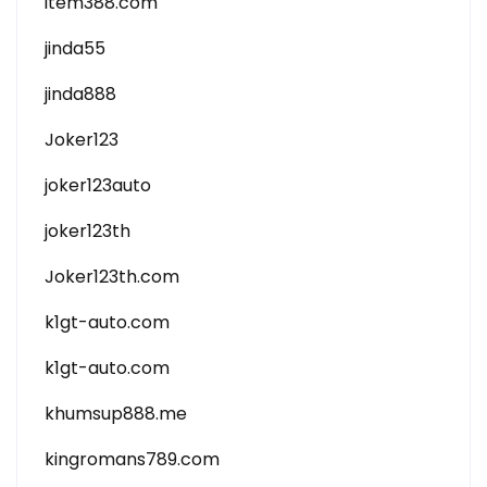
item388.com
jinda55
jinda888
Joker123
joker123auto
joker123th
Joker123th.com
k1gt-auto.com
k1gt-auto.com
khumsup888.me
kingromans789.com