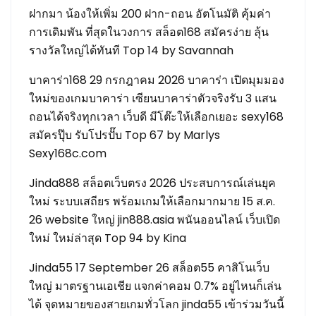
ฝากมา น้องให้เพิ่ม 200 ฝาก-ถอน อัตโนมัติ คุ้มค่า
การเดิมพัน ที่สุดในวงการ สล็อต168 สมัครง่าย ลุ้น
รางวัลใหญ่ได้ทันที Top 14 by Savannah
บาคาร่า168 29 กรกฎาคม 2026 บาคาร่า เปิดมุมมอง
ใหม่ของเกมบาคาร่า เซียนบาคาร่าตัวจริงรับ 3 แสน
ถอนได้จริงทุกเวลา เว็บดี มีโต๊ะให้เลือกเยอะ sexy168
สมัครปุ๊บ รับโปรปั๊บ Top 67 by Marlys
Sexy168c.com
Jinda888 สล็อตเว็บตรง 2026 ประสบการณ์เล่นยุค
ใหม่ ระบบเสถียร พร้อมเกมให้เลือกมากมาย 15 ส.ค.
26 website ใหญ่ jin888.asia พนันออนไลน์ เว็บเปิด
ใหม่ ใหม่ล่าสุด Top 94 by Kina
Jinda55 17 September 26 สล็อต55 คาสิโนเว็บ
ใหญ่ มาตรฐานเอเชีย แจกค่าคอม 0.7% อยู่ไหนก็เล่น
ได้ จุดหมายของสายเกมทั่วโลก jinda55 เข้าร่วมวันนี้