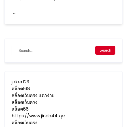
…
joker123
สล็อต168
สล็อตเว็บตรง แตกง่าย
สล็อตเว็บตรง
สล็อต66
https://www.jinda44.xyz
สล็อตเว็บตรง