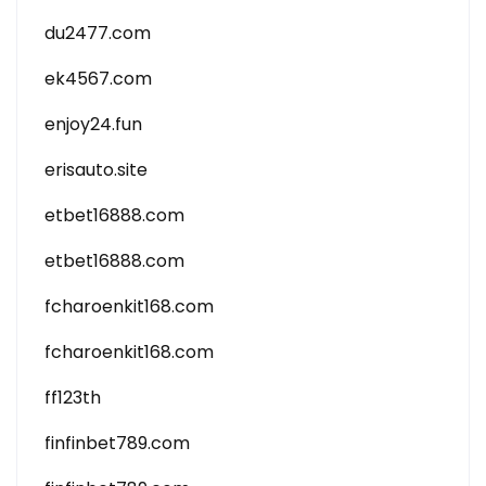
du2477.com
ek4567.com
enjoy24.fun
erisauto.site
etbet16888.com
etbet16888.com
fcharoenkit168.com
fcharoenkit168.com
ff123th
finfinbet789.com