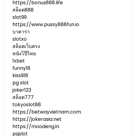
https://bonus888.life
สล็อต888
slot99
https://www.pussy888fun.io
บาคาร่า
slotxo
สล็อตเว็บตรง
หนังโป๊ไทย
1xbet
funny18
kiss918
pg slot
joker123
สล็อต777
tokyoslot88
https://betwayvietnam.com
https://jokerasia.net
https://moodeng.in
pgslot