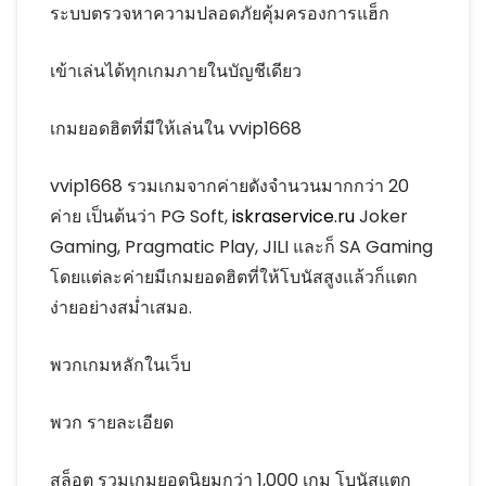
ระบบตรวจหาความปลอดภัยคุ้มครองการแฮ็ก
เข้าเล่นได้ทุกเกมภายในบัญชีเดียว
เกมยอดฮิตที่มีให้เล่นใน vvip1668
vvip1668 รวมเกมจากค่ายดังจำนวนมากกว่า 20
ค่าย เป็นต้นว่า PG Soft,
iskraservice.ru
Joker
Gaming, Pragmatic Play, JILI และก็ SA Gaming
โดยแต่ละค่ายมีเกมยอดฮิตที่ให้โบนัสสูงแล้วก็แตก
ง่ายอย่างสม่ำเสมอ.
พวกเกมหลักในเว็บ
พวก รายละเอียด
สล็อต รวมเกมยอดนิยมกว่า 1,000 เกม โบนัสแตก