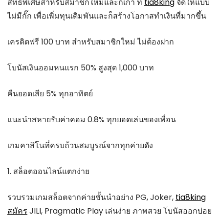
สิทธิพิเศษสำหรับสมาชิกใหม่และก็เก่า ที่
tia8king
จัดให้แบบ
ไม่มีกั๊ก เพื่อเพิ่มทุนเดิมพันและก็สร้างโอกาสทำเงินที่มากขึ้น
เครดิตฟรี 100 บาท สำหรับสมาชิกใหม่ ไม่ต้องฝาก
โบนัสเงินออมหนแรก 50% สูงสุด 1,000 บาท
คืนยอดเสีย 5% ทุกอาทิตย์
แนะนำสหายรับค่าคอม 0.8% ทุกยอดเล่นของเพื่อน
เกมคาสิโนที่ครบถ้วนสมบูรณ์จากทุกค่ายดัง
1. สล็อตออนไลน์แตกง่าย
รวบรวมเกมสล็อตจากค่ายชั้นนำอย่าง PG, Joker,
tia8king
สมัคร
JILI, Pragmatic Play เล่นง่าย ภาพสวย โบนัสออกบ่อย