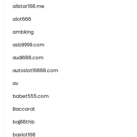
allstar168.me
alot666
ambking
asb9999.com
audi688.com
autoslot16888.com
av
babet555.com
Baccarat
baj88thb
baslot168