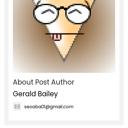
About Post Author
Gerald Bailey
seoaba01@gmail.com