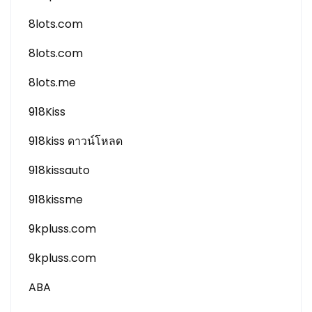
8lots.com
8lots.com
8lots.me
918Kiss
918kiss ดาวน์โหลด
918kissauto
918kissme
9kpluss.com
9kpluss.com
ABA