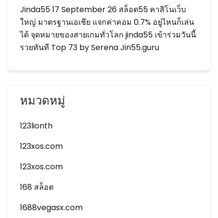
Jinda55 17 September 26 สล็อต55 คาสิโนเว็บ
ใหญ่ มาตรฐานเอเชีย แจกค่าคอม 0.7% อยู่ไหนก็เล่น
ได้ จุดหมายของสายเกมทั่วโลก jinda55 เข้าร่วมวันนี้
รวยทันที Top 73 by Serena Jin55.guru
หมวดหมู่
123lionth
123xos.com
123xos.com
168 สล็อต
1688vegasx.com