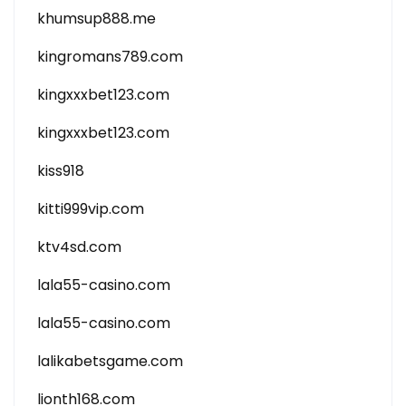
khumsup888.me
kingromans789.com
kingxxxbet123.com
kingxxxbet123.com
kiss918
kitti999vip.com
ktv4sd.com
lala55-casino.com
lala55-casino.com
lalikabetsgame.com
lionth168.com