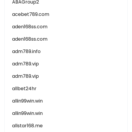
ABAGroup2
acebet789.com
aden168ss.com
aden168ss.com
adm789.info
adm789.vip
adm789.vip
allbet24hr
allin99win.win
allin99win.win
allstar168.me