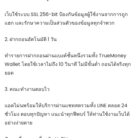
เว็บใช้ระบบ SSL 256-bit ป้องกันข้อมูลผู้ใช้งานจากการถูก
แฮก และรักษาความเป็นส่วนตัวของข้อมูลทุกจำพวก
2. ฝากถอนอัตโนมัติ 1 วัน
ทำรายการฝากถอนผ่านแบงค์ชั้นหนึ่งรวมทั้ง TrueMoney
Wallet โดยใช้เวลาไม่ถึง 10 วินาที ไม่มีขั้นต่ำ ถอนได้จริงทุก
ยอด
3. คณะทำงานตอบไว
แอดไม่นพร้อมให้บริการผ่านแชทสดรวมทั้ง LINE ตลอด 24
ชั่วโมง ตอบทุกปัญหา แนะนำทุกฟีพบร์ ให้ท่านใช้งานเว็บได้
อย่างง่ายดาย