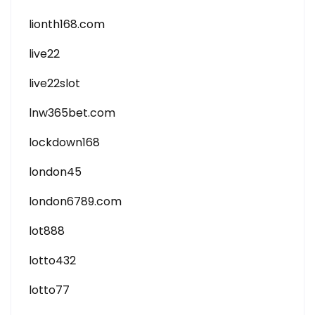
lionth168.com
live22
live22slot
lnw365bet.com
lockdown168
london45
london6789.com
lot888
lotto432
lotto77