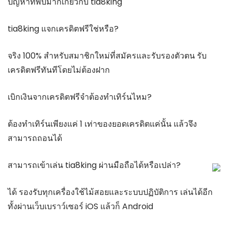
ปัญหาที่พบมากเกี่ยวกับ tia8king
tia8king แจกเครดิตฟรีใช่หรือ?
จริง 100% สำหรับสมาชิกใหม่ที่สมัครและรับรองตัวตน รับ
เครดิตฟรีทันทีโดยไม่ต้องฝาก
เบิกเงินจากเครดิตฟรีจำต้องทำเทิร์นไหม?
ต้องทำเทิร์นเพียงแค่ 1 เท่าของยอดเครดิตแค่นั้น แล้วจึง
สามารถถอนได้
สามารถเข้าเล่น tia8king ผ่านมือถือได้หรือเปล่า?
ได้ รองรับทุกเครื่องใช้ไม้สอยและระบบปฏิบัติการ เล่นได้อีก
ทั้งผ่านเว็บเบราว์เซอร์ iOS แล้วก็ Android