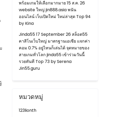
พร้อมเกมให้เลือกมากมาย 15 ส.ค. 26
website ใหญ่ jin888.asia พนัน
ออนไลน์ เว็บเปิดใหม่ ใหม่ล่าสุด Top 94
ด
by Kina
Jinda55 17 September 26 สล็อต55
คาสิโนเว็บใหญ่ มาตรฐานเอเชีย แจกค่า
คอม 0.7% อยู่ไหนก็เล่นได้ จุดหมายของ
ับ
สายเกมทั่วโลก jinda55 เข้าร่วมวันนี้
รวยทันที Top 73 by Serena
Jin55.guru
้
หมวดหมู่
123lionth