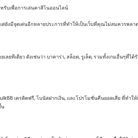
ดสำหรับเพื่อการเล่นคาสิโนออนไลน์
ต่ยังมีจุดเด่นอีกหลายประการที่ทำให้เป็นเว็บที่คุณไม่สมควรพลา
ีเดียว ดังเช่นว่า บาคาร่า, สล็อต, รูเล็ต, รวมทั้งเกมอื่นๆที่ได้ร
k88 เครดิตฟรี, โบนัสฝากเงิน, และโปรโมชั่นคืนยอดเสีย ที่ทำให้ผู
้น