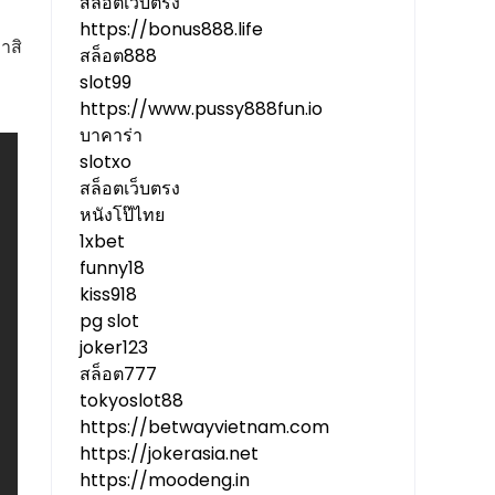
สล็อตเว็บตรง
https://bonus888.life
าสิ
สล็อต888
slot99
https://www.pussy888fun.io
บาคาร่า
slotxo
สล็อตเว็บตรง
หนังโป๊ไทย
1xbet
funny18
kiss918
pg slot
joker123
สล็อต777
tokyoslot88
https://betwayvietnam.com
https://jokerasia.net
https://moodeng.in