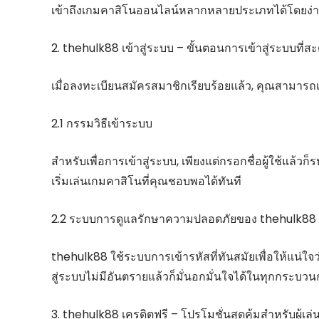
เข้าถึงเกมคาสิโนออนไลน์หลากหลายประเภทได้โดยง่
2. thehulk88 เข้าสู่ระบบ – ขั้นตอนการเข้าสู่ระบบที่ส
เมื่อลงทะเบียนสมัครสมาชิกเรียบร้อยแล้ว, คุณสามารถเข้า
2.1 กรรมวิธีเข้าระบบ
สำหรับเพื่อการเข้าสู่ระบบ, เพียงแต่กรอกชื่อผู้ใช้แล้วก็ร
เริ่มเล่นเกมคาสิโนที่คุณชอบพอได้ทันที
2.2 ระบบการดูแลรักษาความปลอดภัยของ thehulk88
thehulk88 ใช้ระบบการเข้ารหัสที่ทันสมัยเพื่อให้แน่ใจว่
สู่ระบบไม่มีอันตรายแล้วก็มั่นอกมั่นใจได้ในทุกกระบว
3. thehulk88 เครดิตฟรี – โปรโมชั่นสุดคุ้มสำหรับผู้เล่