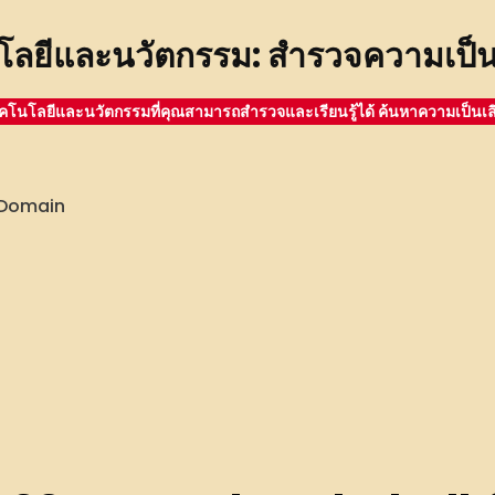
ลยีและนวัตกรรม: สำรวจความเป็น
ยีและนวัตกรรมที่คุณสามารถสำรวจและเรียนรู้ได้ ค้นหาความเป็นเล
 Domain