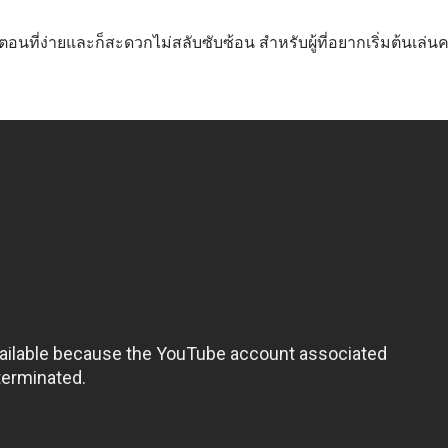
นที่ง่ายและก็สะดวกไม่สลับซับซ้อน สำหรับผู้ที่อยากเริ่มต้นเล่นค