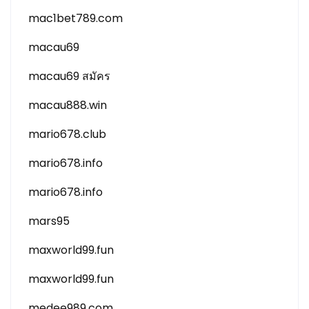
mac1bet789.com
macau69
macau69 สมัคร
macau888.win
mario678.club
mario678.info
mario678.info
mars95
maxworld99.fun
maxworld99.fun
medee989.com