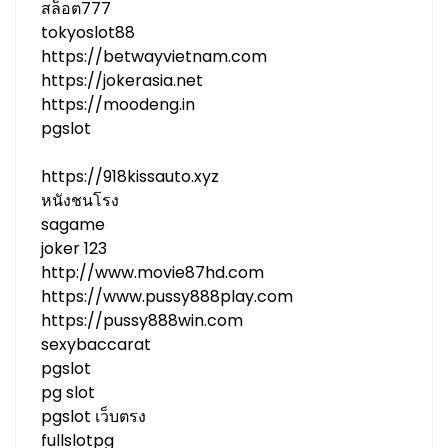
สล็อต777
tokyoslot88
https://betwayvietnam.com
https://jokerasia.net
https://moodeng.in
pgslot
https://918kissauto.xyz
หนังชนโรง
sagame
joker 123
http://www.movie87hd.com
https://www.pussy888play.com
https://pussy888win.com
sexybaccarat
pgslot
pg slot
pgslot เว็บตรง
fullslotpg