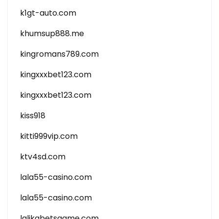
k1gt-auto.com
khumsup888.me
kingromans789.com
kingxxxbet123.com
kingxxxbet123.com
kiss918
kitti999vip.com
ktv4sd.com
lala55-casino.com
lala55-casino.com
lalikabetsgame.com