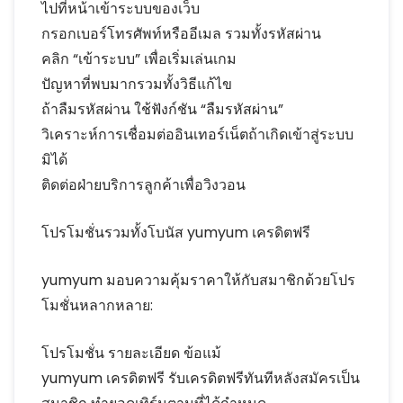
ไปที่หน้าเข้าระบบของเว็บ
กรอกเบอร์โทรศัพท์หรืออีเมล รวมทั้งรหัสผ่าน
คลิก “เข้าระบบ” เพื่อเริ่มเล่นเกม
ปัญหาที่พบมากรวมทั้งวิธีแก้ไข
ถ้าลืมรหัสผ่าน ใช้ฟังก์ชัน “ลืมรหัสผ่าน”
วิเคราะห์การเชื่อมต่ออินเทอร์เน็ตถ้าเกิดเข้าสู่ระบบ
มิได้
ติดต่อฝ่ายบริการลูกค้าเพื่อวิงวอน
โปรโมชั่นรวมทั้งโบนัส yumyum เครดิตฟรี
yumyum มอบความคุ้มราคาให้กับสมาชิกด้วยโปร
โมชั่นหลากหลาย:
โปรโมชั่น รายละเอียด ข้อแม้
yumyum เครดิตฟรี รับเครดิตฟรีทันทีหลังสมัครเป็น