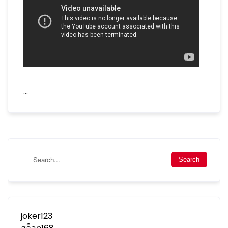
…
joker123