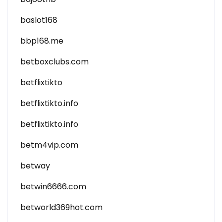
baslot168
bbp168.me
betboxclubs.com
betflixtikto
betflixtikto.info
betflixtikto.info
betm4vip.com
betway
betwin6666.com
betworld369hot.com