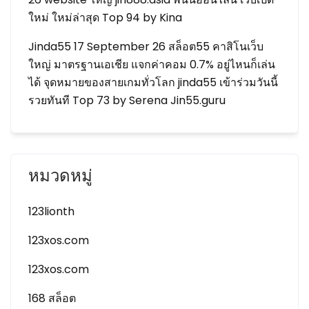
ใหม่ ใหม่ล่าสุด Top 94 by Kina
Jinda55 17 September 26 สล็อต55 คาสิโนเว็บ
ใหญ่ มาตรฐานเอเชีย แจกค่าคอม 0.7% อยู่ไหนก็เล่น
ได้ จุดหมายของสายเกมทั่วโลก jinda55 เข้าร่วมวันนี้
รวยทันที Top 73 by Serena Jin55.guru
หมวดหมู่
123lionth
123xos.com
123xos.com
168 สล็อต