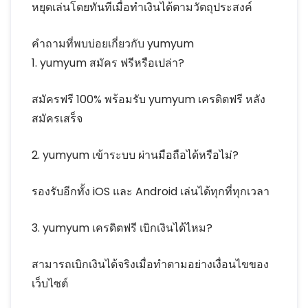
หยุดเล่นโดยทันทีเมื่อทำเงินได้ตามวัตถุประสงค์
คำถามที่พบบ่อยเกี่ยวกับ yumyum
1. yumyum สมัคร ฟรีหรือเปล่า?
สมัครฟรี 100% พร้อมรับ yumyum เครดิตฟรี หลัง
สมัครเสร็จ
2. yumyum เข้าระบบ ผ่านมือถือได้หรือไม่?
รองรับอีกทั้ง iOS และ Android เล่นได้ทุกที่ทุกเวลา
3. yumyum เครดิตฟรี เบิกเงินได้ไหม?
สามารถเบิกเงินได้จริงเมื่อทำตามอย่างเงื่อนไขของ
เว็บไซต์