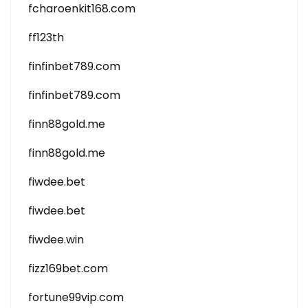
fcharoenkit168.com
ff123th
finfinbet789.com
finfinbet789.com
finn88gold.me
finn88gold.me
fiwdee.bet
fiwdee.bet
fiwdee.win
fizz169bet.com
fortune99vip.com