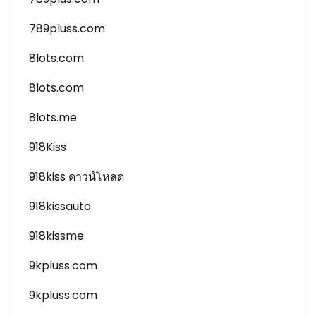
789pluss.com
8lots.com
8lots.com
8lots.me
918Kiss
918kiss ดาวน์โหลด
918kissauto
918kissme
9kpluss.com
9kpluss.com