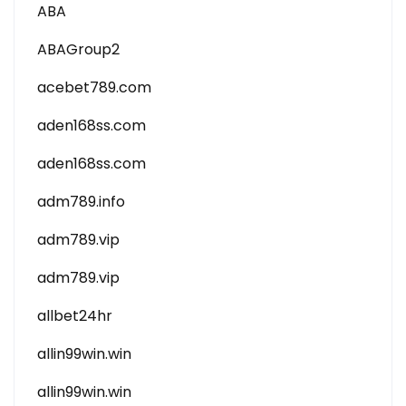
ABA
ABAGroup2
acebet789.com
aden168ss.com
aden168ss.com
adm789.info
adm789.vip
adm789.vip
allbet24hr
allin99win.win
allin99win.win