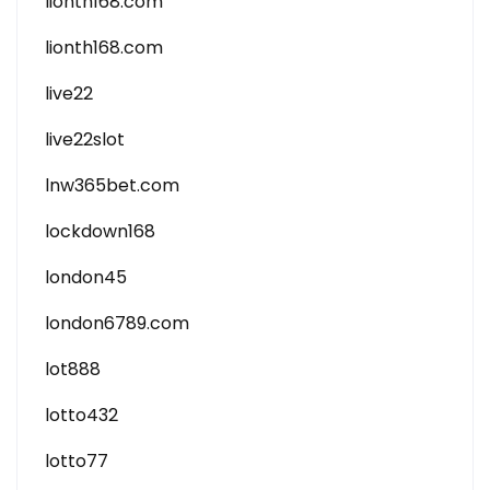
lionth168.com
lionth168.com
live22
live22slot
lnw365bet.com
lockdown168
london45
london6789.com
lot888
lotto432
lotto77