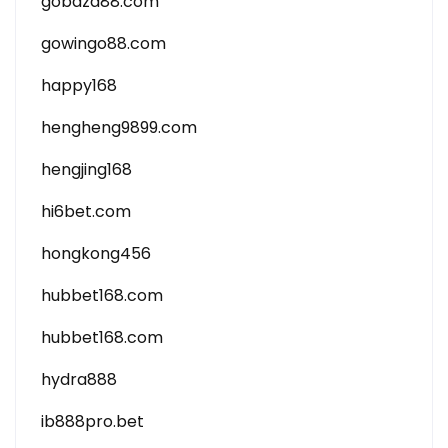
gobaza88.com
gowingo88.com
happy168
hengheng9899.com
hengjing168
hi6bet.com
hongkong456
hubbet168.com
hubbet168.com
hydra888
ib888pro.bet