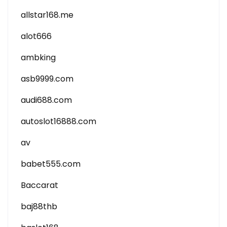
allstar168.me
alot666
ambking
asb9999.com
audi688.com
autoslot16888.com
av
babet555.com
Baccarat
baj88thb