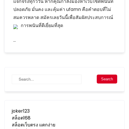
แจกจริงทุกวี่วัน หากคุณกำลังมองหาเว็บไซต์พนันที่
ปลอดภัย มั่นคง และคุ้มค่า ufamn คือคำตอบที่ไม่
สมควรพลาด สมัครเลยวันนี้เพื่อสัมผัสประสบการณ์
การพนันที่ดีเยี่ยมที่สุด
…
joker123
สล็อต168
สล็อตเว็บตรง แตกง่าย