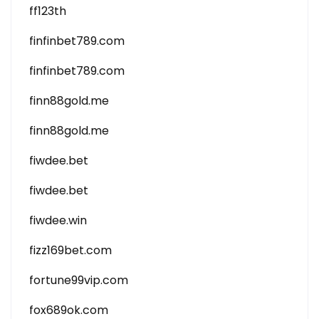
ff123th
finfinbet789.com
finfinbet789.com
finn88gold.me
finn88gold.me
fiwdee.bet
fiwdee.bet
fiwdee.win
fizz169bet.com
fortune99vip.com
fox689ok.com