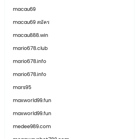
macau69
macau69 สมัคร
macau888.win
mario678.club
mario678.info
mario678.info
mars95
maxworld99.fun
maxworld99.fun
medee989.com