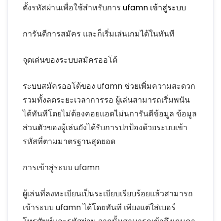
ตั้งรหัสผ่านเพื่อใช้สำหรับการ
ufamn เข้าสู่ระบบ
การันตีการสมัคร และก็เริ่มเล่นเกมได้ในทันที
จุดเด่นของระบบสมัครออโต้
ระบบสมัครออโต้ของ ufamn ช่วยเพิ่มความสะดวก
รวมทั้งลดระยะเวลาการรอ ผู้เล่นสามารถเริ่มพนัน
ได้ทันทีโดยไม่ต้องคอยแอดไม่นการันตีข้อมูล ข้อมูล
ส่วนตัวของผู้เล่นยังได้รับการปกป้องด้วยระบบเข้า
รหัสที่ตามมาตรฐานสุดยอด
การเข้าสู่ระบบ ufamn
ผู้เล่นที่ลงทะเบียนเป็นระเบียบเรียบร้อยแล้วสามารถ
เข้าระบบ ufamn ได้โดยทันที เพียงแต่ใส่เบอร์