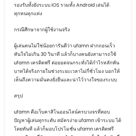
รองรับทั้งยังระบบ iOS รวมทั้ง Android เล่นได้
ทุกหนทุกแห่ง
กรณีศึกษาจากผู้ใช้งานจริง
ผู้เล่นคนไม่ใช่น้อยการันตีว่า ufamn ฝากถอนเร็ว
ทันใจไม่เกิน 30 วินาที แล้วก็บางคนยังสามารถใช้
ufamn เครดิตฟรี ต่อยอดจนกระทั่งได้กำไรหลักพัน
บาทได้จริงภายในช่วงระยะเวลาไม่กี่ชั่วโมง บอกให้
เห็นถึงความมั่นคงยั่งยืนและน่าไว้วางใจของระบบ
สรุป
ufamn คือเว็บคาสิโนออนไลน์ครบวงจรที่ตอบ
ปัญหาผู้เล่นทุกระดับ สมัครง่าย ufamn เข้าระบบ ได้
โดยทันที แล้วก็มอบโปรโมชั่น ufamn เครดิตฟรี