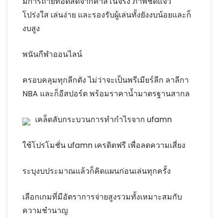
มีการถ่ายทอดสดจากคาสิโนจริง ภาพชัดแจ๋ว
โปร่งใส เล่นง่าย และรองรับผู้เล่นทั้งยังงบน้อยและก็
งบสูง
พนันกีฬาออนไลน์
ครอบคลุมทุกลีกดัง ไม่ว่าจะเป็นพรีเมียร์ลีก ลาลีกา
NBA และก็อีสปอร์ต พร้อมราคาน้ำมาตรฐานสากล
เคล็ดลับกระบวนการทำกำไรจาก ufamn
ใช้โปรโมชั่น ufamn เครดิตฟรี เพื่อลดความเสี่ยง
ระบุงบประมาณแล้วก็คิดแผนก่อนเล่นทุกครั้ง
เลือกเกมที่มีอัตราการจ่ายสูงรวมทั้งเหมาะสมกับ
ความชำนาญ