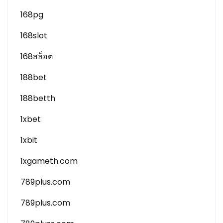
168pg
168slot
168สล็อต
188bet
188betth
1xbet
1xbit
1xgameth.com
789plus.com
789plus.com