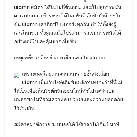
ufamn สมัคร ได้ในไม่กี่ขั้นตอน และก็ไปสู่การพนัน
ผ่าน ufamn เข้าระบบ ได้โดยทันที อีกทั้งยังมีโปรโม
ชั่น ufamn เครดิตฟรี แจกจริงทุกวัน ทำให้ทั้งยังผู้
เล่นใหม่รวมทั้งผู้เล่นมือโปรสามารถเริ่มการพนันได้
อย่างแน่ใจและคุ้มมากเพิ่มขึ้น
เหตุผลที่ควรที่จะทำการเลือกเล่นกับ ufamn
เพราะเหตุใดผู้เล่นจำนวนหลายชิ้นถึงเลือก
ufamn เป็นเว็บไซต์เดิมพันหลัก? เพราะว่าที่นี่ไม่
ได้เป็นเพียงเว็บไซต์พนันออนไลน์ทั่วไป แต่ว่าเป็น
แพลตฟอร์มที่รวมความครบวงจรและความปลอดภัย
ไว้ร่วมกัน:
สมัครสมาชิกง่าย ระบบออโต้ ใช้เวลาไม่เกิน 1 นาที