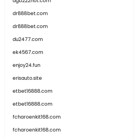
dgb222hot.com
dr888bet.com
dr888bet.com
du2477.com
ek4567.com
enjoy24.fun
erisauto.site
etbet16888.com
etbet16888.com
fcharoenkit168.com
fcharoenkit168.com