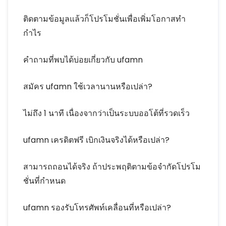
ติดตามข้อมูลแล้วก็โปรโมชั่นเพื่อเพิ่มโอกาสทำ
กำไร
คำถามที่พบได้บ่อยเกี่ยวกับ ufamn
สมัคร ufamn ใช้เวลานานหรือเปล่า?
ไม่ถึง 1 นาที เนื่องจากว่าเป็นระบบออโต้ที่รวดเร็ว
ufamn เครดิตฟรี เบิกเงินจริงได้หรือเปล่า?
สามารถถอนได้จริง ถ้าประพฤติตามข้อจำกัดโปรโม
ชั่นที่กำหนด
ufamn รองรับโทรศัพท์เคลื่อนที่หรือเปล่า?