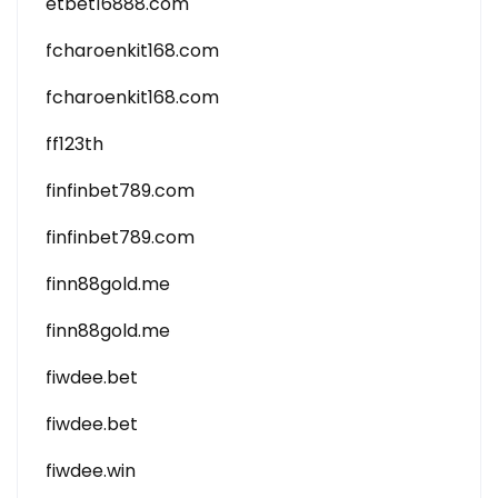
etbet16888.com
fcharoenkit168.com
fcharoenkit168.com
ff123th
finfinbet789.com
finfinbet789.com
finn88gold.me
finn88gold.me
fiwdee.bet
fiwdee.bet
fiwdee.win