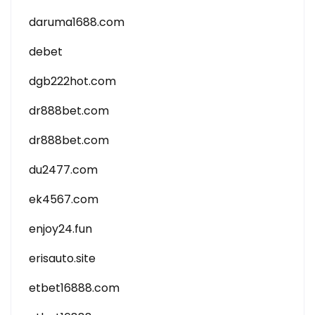
daruma1688.com
debet
dgb222hot.com
dr888bet.com
dr888bet.com
du2477.com
ek4567.com
enjoy24.fun
erisauto.site
etbet16888.com