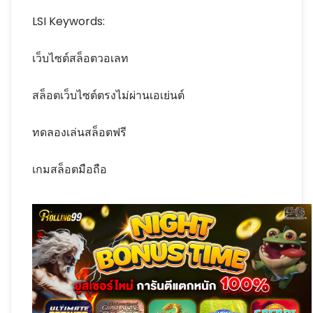
LSI Keywords:
เว็บไซต์สล็อตวอเลท
สล็อตเว็บไซต์ตรงไม่ผ่านเอเย่นต์
ทดลองเล่นสล็อตฟรี
เกมสล็อตมือถือ