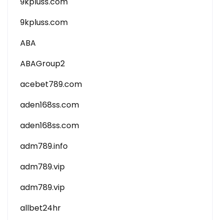
9kpluss.com
9kpluss.com
ABA
ABAGroup2
acebet789.com
aden168ss.com
aden168ss.com
adm789.info
adm789.vip
adm789.vip
allbet24hr