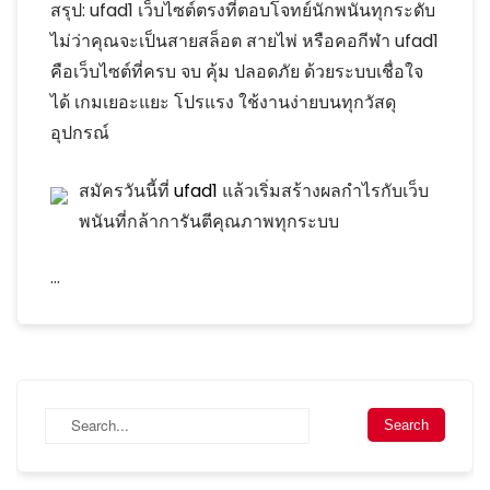
สรุป: ufad1 เว็บไซต์ตรงที่ตอบโจทย์นักพนันทุกระดับ
ไม่ว่าคุณจะเป็นสายสล็อต สายไพ่ หรือคอกีฬา ufad1
คือเว็บไซต์ที่ครบ จบ คุ้ม ปลอดภัย ด้วยระบบเชื่อใจ
ได้ เกมเยอะแยะ โปรแรง ใช้งานง่ายบนทุกวัสดุ
อุปกรณ์
สมัครวันนี้ที่
ufad1
แล้วเริ่มสร้างผลกำไรกับเว็บ
พนันที่กล้าการันตีคุณภาพทุกระบบ
…