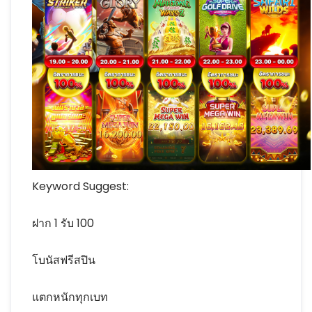
Keyword Suggest:
ฝาก 1 รับ 100
โบนัสฟรีสปิน
แตกหนักทุกเบท