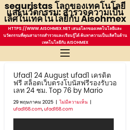
Skip
seguristas โลกของเทคโนโลยี
และนวัตกรรม: สำรวจความเป็น
to
เลิศในเทคโนโลยีกับ Aisohmex
content
HTTPS://WWW.AISOHMEX.NET เสนอโลกของเทคโนโลยีและ
นวัตกรรมที่คุณสามารถสำรวจและเรียนรู้ได้ ค้นหาความเป็นเลิศในด้าน
เทคโนโลยีกับ AISOHMEX
ป้ายกำกับ:
ufad1 เครดิตฟรี
Ufad1 24 August ufad1 เครดิต
ฟรี สล็อตเว็บตรงโบนัสฟรีรองรับวอ
เลท 24 ชม. Top 76 by Mario
29 พฤษภาคม 2025
|
ไม่มีความเห็น
|
ufad168.com
,
ufad168.com