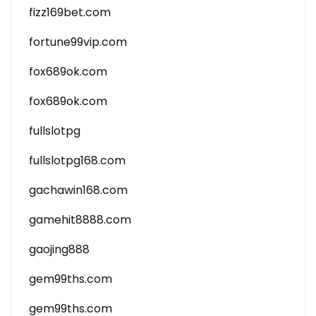
fizz169bet.com
fortune99vip.com
fox689ok.com
fox689ok.com
fullslotpg
fullslotpg168.com
gachawin168.com
gamehit8888.com
gaojing888
gem99ths.com
gem99ths.com