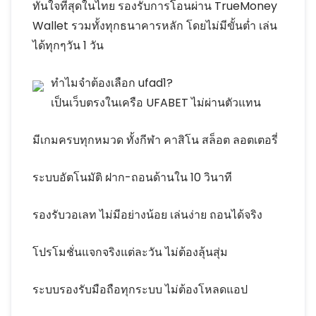
ทันใจที่สุดในไทย รองรับการโอนผ่าน TrueMoney
Wallet รวมทั้งทุกธนาคารหลัก โดยไม่มีขั้นต่ำ เล่น
ได้ทุกๆวัน 1 วัน
ทำไมจำต้องเลือก ufad1?
เป็นเว็บตรงในเครือ UFABET ไม่ผ่านตัวแทน
มีเกมครบทุกหมวด ทั้งกีฬา คาสิโน สล็อต ลอตเตอรี่
ระบบอัตโนมัติ ฝาก-ถอนด้านใน 10 วินาที
รองรับวอเลท ไม่มีอย่างน้อย เล่นง่าย ถอนได้จริง
โปรโมชั่นแจกจริงแต่ละวัน ไม่ต้องลุ้นสุ่ม
ระบบรองรับมือถือทุกระบบ ไม่ต้องโหลดแอป