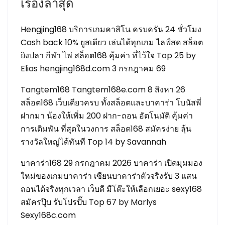
เรื่องล่าสุด
Hengjing168 บริการเกมคาสิโน ครบครัน 24 ชั่วโมง
Cash back 10% ยูสเดียว เล่นได้ทุกเกม ไลฟ์สด สล็อต
ยิงปลา กีฬา ไพ่ สล็อต168 คุ้มค่า ที่ไว้ใจ Top 25 by
Elias hengjing168d.com 3 กรกฎาคม 69
Tangtem168 Tangtem168e.com 8 สิงหา 26
สล็อต168 เว็บเดียวครบ ทั้งสล็อตและบาคาร่า โบนัสพี่
ฝากมา น้องให้เพิ่ม 200 ฝาก-ถอน อัตโนมัติ คุ้มค่า
การเดิมพัน ที่สุดในวงการ สล็อต168 สมัครง่าย ลุ้น
รางวัลใหญ่ได้ทันที Top 14 by Savannah
บาคาร่า168 29 กรกฎาคม 2026 บาคาร่า เปิดมุมมอง
ใหม่ของเกมบาคาร่า เซียนบาคาร่าตัวจริงรับ 3 แสน
ถอนได้จริงทุกเวลา เว็บดี มีโต๊ะให้เลือกเยอะ sexy168
สมัครปุ๊บ รับโปรปั๊บ Top 67 by Marlys
Sexy168c.com