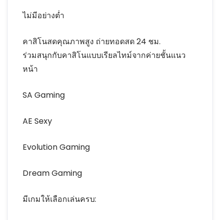
ไม่มีอย่างต่ำ
คาสิโนสดคุณภาพสูง ถ่ายทอดสด 24 ชม.
ร่วมสนุกกับคาสิโนแบบเรียลไทม์จากค่ายชั้นแนว
หน้า
SA Gaming
AE Sexy
Evolution Gaming
Dream Gaming
มีเกมให้เลือกเล่นครบ: