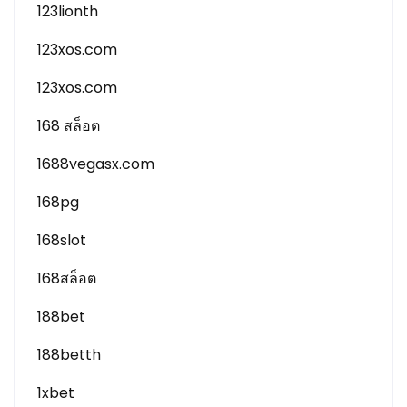
123lionth
123xos.com
123xos.com
168 สล็อต
1688vegasx.com
168pg
168slot
168สล็อต
188bet
188betth
1xbet