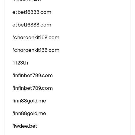
etbet16888.com
etbet16888.com
fcharoenkit168.com
fcharoenkit168.com
ff123th
finfinbet789.com
finfinbet789.com
finn88gold.me
finn88gold.me
fiwdee.bet