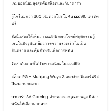
เกมยอดนิยมสูงสุดคือสล็อตและก็บาคาร่า
ผู้ใช้ใหม่กว่า 60% เริ่มด้วยโปรโมชั่น
ssc915
เครดิต
ฟรี
สิ่งนี้แสดงให้เห็นว่า ssc915 ตอบโจทย์พฤติกรรมผู้
เล่นในปัจจุบันที่ต้องการความรวดเร็ว ไม่เป็น
อันตราย และคุ้มสำหรับเพื่อการพนัน
จัดลำดับเกมที่ได้รับความนิยมใน ssc915
สล็อต PG – Mahjong Ways 2: แตกง่าย ฟีเจอร์ฟรีส
ปินออกบ่อยมาก
บาคาร่า SA Gaming: ถ่ายทอดสดคุณภาพสูง มีห้อง
พนันให้เลือกมากมาย