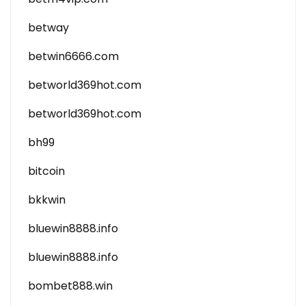
betway
betwin6666.com
betworld369hot.com
betworld369hot.com
bh99
bitcoin
bkkwin
bluewin8888.info
bluewin8888.info
bombet888.win