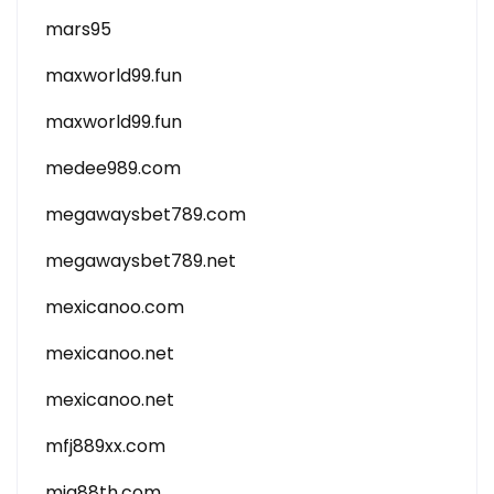
mars95
maxworld99.fun
maxworld99.fun
medee989.com
megawaysbet789.com
megawaysbet789.net
mexicanoo.com
mexicanoo.net
mexicanoo.net
mfj889xx.com
mia88th.com