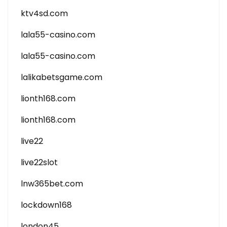
ktv4sd.com
lala55-casino.com
lala55-casino.com
lalikabetsgame.com
lionth168.com
lionth168.com
live22
live22slot
lnw365bet.com
lockdown168
london45