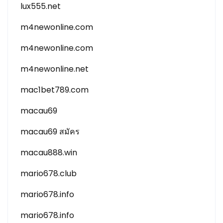
lux555.net
m4newonline.com
m4newonline.com
m4newonline.net
mac1bet789.com
macau69
macau69 สมัคร
macau888.win
mario678.club
mario678.info
mario678.info