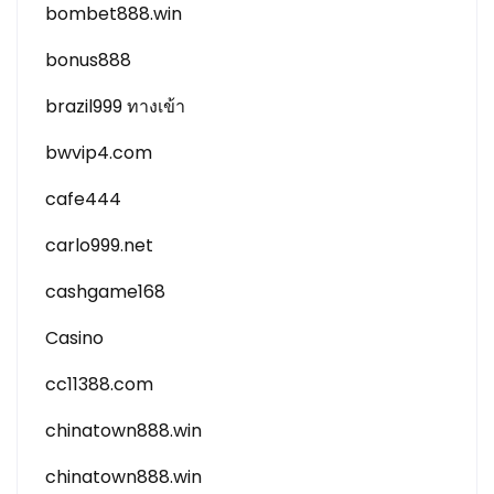
bombet888.win
bonus888
brazil999 ทางเข้า
bwvip4.com
cafe444
carlo999.net
cashgame168
Casino
cc11388.com
chinatown888.win
chinatown888.win