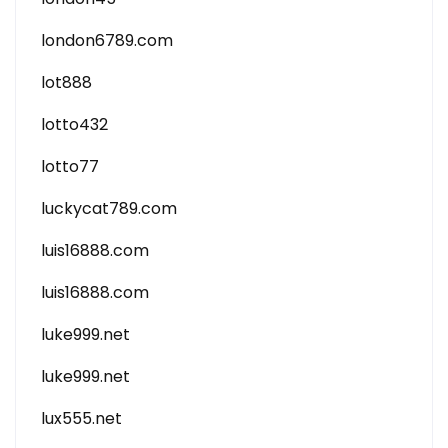
london6789.com
lot888
lotto432
lotto77
luckycat789.com
luis16888.com
luis16888.com
luke999.net
luke999.net
lux555.net