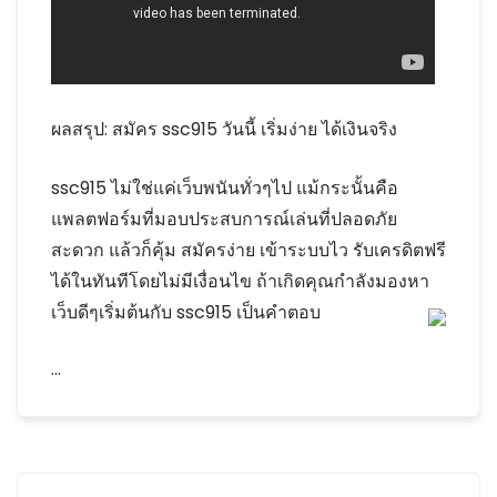
ผลสรุป: สมัคร ssc915 วันนี้ เริ่มง่าย ได้เงินจริง
ssc915 ไม่ใช่แค่เว็บพนันทั่วๆไป แม้กระนั้นคือ
แพลตฟอร์มที่มอบประสบการณ์เล่นที่ปลอดภัย
สะดวก แล้วก็คุ้ม สมัครง่าย เข้าระบบไว รับเครดิตฟรี
ได้ในทันทีโดยไม่มีเงื่อนไข ถ้าเกิดคุณกำลังมองหา
เว็บดีๆเริ่มต้นกับ ssc915 เป็นคำตอบ
…