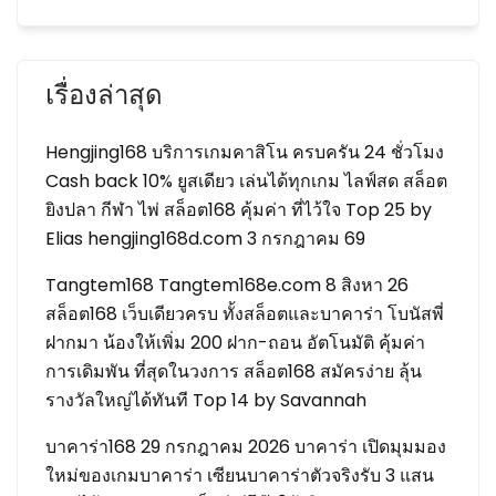
เรื่องล่าสุด
Hengjing168 บริการเกมคาสิโน ครบครัน 24 ชั่วโมง
Cash back 10% ยูสเดียว เล่นได้ทุกเกม ไลฟ์สด สล็อต
ยิงปลา กีฬา ไพ่ สล็อต168 คุ้มค่า ที่ไว้ใจ Top 25 by
Elias hengjing168d.com 3 กรกฎาคม 69
Tangtem168 Tangtem168e.com 8 สิงหา 26
สล็อต168 เว็บเดียวครบ ทั้งสล็อตและบาคาร่า โบนัสพี่
ฝากมา น้องให้เพิ่ม 200 ฝาก-ถอน อัตโนมัติ คุ้มค่า
การเดิมพัน ที่สุดในวงการ สล็อต168 สมัครง่าย ลุ้น
รางวัลใหญ่ได้ทันที Top 14 by Savannah
บาคาร่า168 29 กรกฎาคม 2026 บาคาร่า เปิดมุมมอง
ใหม่ของเกมบาคาร่า เซียนบาคาร่าตัวจริงรับ 3 แสน