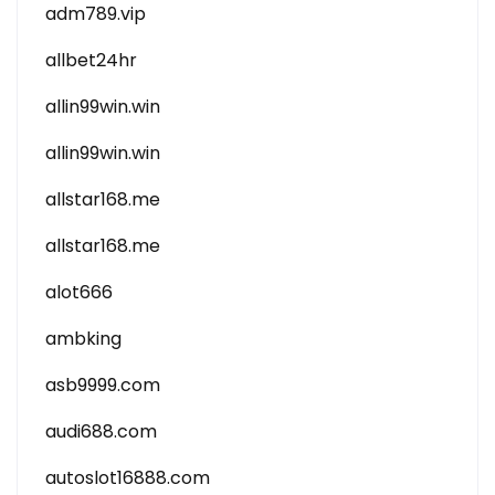
adm789.vip
allbet24hr
allin99win.win
allin99win.win
allstar168.me
allstar168.me
alot666
ambking
asb9999.com
audi688.com
autoslot16888.com