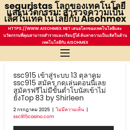
Skip
seguristas โลกของเทคโนโลยี
และนวัตกรรม: สำรวจความเป็น
to
เลิศในเทคโนโลยีกับ Aisohmex
content
HTTPS://WWW.AISOHMEX.NET เสนอโลกของเทคโนโลยีและ
นวัตกรรมที่คุณสามารถสำรวจและเรียนรู้ได้ ค้นหาความเป็นเลิศในด้าน
เทคโนโลยีกับ AISOHMEX
ป้ายกำกับ:
ssc915 เครดิตฟรี
ssc915 เข้าสู่ระบบ 13 ตุลาคม
ssc915 สมัคร กดเล่นตอนนี้เลย
สมัครฟรีไม่มีขั้นต่ำโบนัสเข้าไม่
ยั้งTop 83 by Shirleen
2 กรกฎาคม 2025
|
ไม่มีความเห็น
|
ssc915casino.com