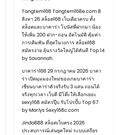
Tangtem168 Tangtem168e.com 8
สิงหา 26 สล็อต168 เว็บเดียวครบ ทั้ง
สล็อตและบาคาร่า โบนัสพี่ฝากมา น้อง
ให้เพิ่ม 200 ฝาก-ถอน อัตโนมัติ คุ้มค่า
การเดิมพัน ที่สุดในวงการ สล็อต168
สมัครง่าย ลุ้นรางวัลใหญ่ได้ทันที Top 14
by Savannah
บาคาร่า168 29 กรกฎาคม 2026 บาคา
ร่า เปิดมุมมองใหม่ของเกมบาคาร่า
เซียนบาคาร่าตัวจริงรับ 3 แสน ถอนได้
จริงทุกเวลา เว็บดี มีโต๊ะให้เลือกเยอะ
sexy168 สมัครปุ๊บ รับโปรปั๊บ Top 67
by Marlys Sexy168c.com
Jinda888 สล็อตเว็บตรง 2026
ประสบการณ์เล่นยุคใหม่ ระบบเสถียร