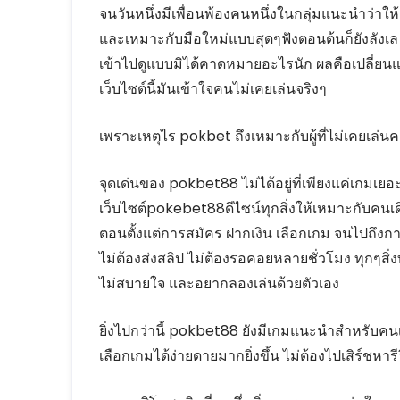
จนวันหนึ่งมีเพื่อนพ้องคนหนึ่งในกลุ่มแนะนำว่าให
และเหมาะกับมือใหม่แบบสุดๆฟังตอนต้นก็ยังลังเล แ
เข้าไปดูแบบมิได้คาดหมายอะไรนัก ผลคือเปลี่ยนแ
เว็บไซต์นี้มันเข้าใจคนไม่เคยเล่นจริงๆ
เพราะเหตุไร pokbet ถึงเหมาะกับผู้ที่ไม่เคยเล่นค
จุดเด่นของ pokbet88 ไม่ได้อยู่ที่เพียงแค่เกมเย
เว็บไซต์pokebet88ดีไซน์ทุกสิ่งให้เหมาะกับคนเ
ตอนตั้งแต่การสมัคร ฝากเงิน เลือกเกม จนไปถึงการ
ไม่ต้องส่งสลิป ไม่ต้องรอคอยหลายชั่วโมง ทุกๆสิ่งท
ไม่สบายใจ และอยากลองเล่นด้วยตัวเอง
ยิ่งไปกว่านี้ pokbet88 ยังมีเกมแนะนำสำหรับคนเร
เลือกเกมได้ง่ายดายมากยิ่งขึ้น ไม่ต้องไปเสิร์ชหารีว