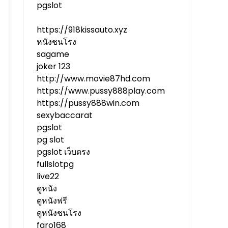
pgslot
https://918kissauto.xyz
หนังชนโรง
sagame
joker 123
http://www.movie87hd.com
https://www.pussy888play.com
https://pussy888win.com
sexybaccarat
pgslot
pg slot
pgslot เว็บตรง
fullslotpg
live22
ดูหนัง
ดูหนังฟรี
ดูหนังชนโรง
faro168