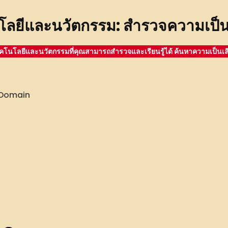
ลยีและนวัตกรรม: สำรวจความเป็น
ยีและนวัตกรรมที่คุณสามารถสำรวจและเรียนรู้ได้ ค้นหาความเป็นเล
 Domain