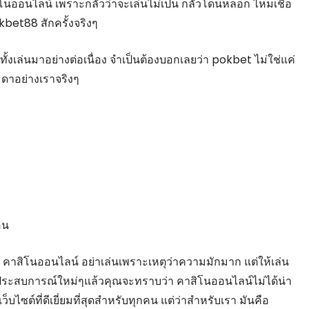
คาสิโนออนไลน์ เพราะกลัวว่าจะเล่นไม่เป็น กลัวโดนหลอก ไหมเชื่อ
kbet88 สักครั้งจริงๆ
ั้งเล่นมาอย่างต่อเนื่อง จำเป็นต้องบอกเลยว่า pokbet ไม่ใช่แค่
รมดาอย่างเราจริงๆ
อน
8 คาสิโนออนไลน์ อย่าเล่นเพราะเหตุว่าความมักมาก แต่ให้เล่น
ประสบการณ์ใหม่ๆแล้วคุณจะทราบว่า คาสิโนออนไลน์ไม่ได้น่า
บไซต์ที่ดีเยี่ยมที่สุดสำหรับทุกคน แต่ว่าสำหรับเรา มันคือ