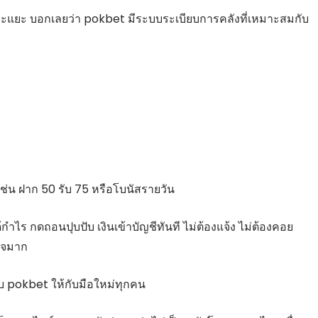
นเยอะแยะ บอกเลยว่า pokbet มีระบบระเบียบการคลังที่เหมาะสมกับ
ช่น ฝาก 50 รับ 75 หรือโบนัสรายวัน
ำไร กดถอนปุบปับ เงินเข้าบัญชีทันที ไม่ต้องแจ้ง ไม่ต้องคอย
ยใจมาก
บ pokbet ให้กับมือใหม่ทุกคน