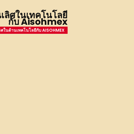
เลิศในเทคโนโลยี
กับ Aisohmex
ิศในด้านเทคโนโลยีกับ AISOHMEX