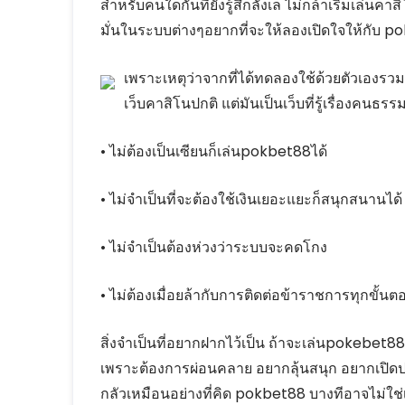
สำหรับคนใดกันที่ยังรู้สึกลังเล ไม่กล้าเริ่มเล่น
มั่นในระบบต่างๆอยากที่จะให้ลองเปิดใจให้กับ po
เพราะเหตุว่าจากที่ได้ทดลองใช้ด้วยตัวเองรวมท
เว็บคาสิโนปกติ แต่มันเป็นเว็บที่รู้เรื่องคนธร
• ไม่ต้องเป็นเซียนก็เล่นpokbet88ได้
• ไม่จำเป็นที่จะต้องใช้เงินเยอะแยะก็สนุกสนานได้
• ไม่จำเป็นต้องห่วงว่าระบบจะคดโกง
• ไม่ต้องเมื่อยล้ากับการติดต่อข้าราชการทุกขั้นต
สิ่งจำเป็นที่อยากฝากไว้เป็น ถ้าจะเล่นpokebet8
เพราะต้องการผ่อนคลาย อยากลุ้นสนุก อยากเปิด
กลัวเหมือนอย่างที่คิด pokbet88 บางทีอาจไม่ใช่เว็