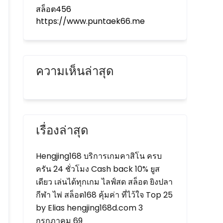
สล็อต456
https://www.puntaek66.me
ความเห็นล่าสุด
เรื่องล่าสุด
Hengjing168 บริการเกมคาสิโน ครบ
ครัน 24 ชั่วโมง Cash back 10% ยูส
เดียว เล่นได้ทุกเกม ไลฟ์สด สล็อต ยิงปลา
กีฬา ไพ่ สล็อต168 คุ้มค่า ที่ไว้ใจ Top 25
by Elias hengjing168d.com 3
กรกฎาคม 69