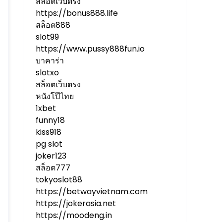
สล็อตเว็บตรง
https://bonus888.life
สล็อต888
slot99
https://www.pussy888fun.io
บาคาร่า
slotxo
สล็อตเว็บตรง
หนังโป๊ไทย
1xbet
funny18
kiss918
pg slot
joker123
สล็อต777
tokyoslot88
https://betwayvietnam.com
https://jokerasia.net
https://moodeng.in