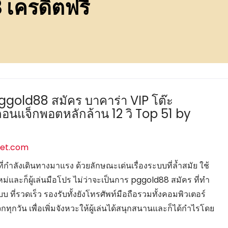
เครดิตฟรี
ggold88 สมัคร บาคาร่า VIP โต๊ะ
ถอนแจ็กพอตหลักล้าน 12 วิ Top 51 by
bet.com
่กำลังเดินทางมาแรง ด้วยลักษณะเด่นเรื่องระบบที่ล้ำสมัย ใช้
ใหม่และก็ผู้เล่นมือโปร ไม่ว่าจะเป็นการ pggold88 สมัคร ที่ทำ
บ ที่รวดเร็ว รองรับทั้งยังโทรศัพท์มือถือรวมทั้งคอมพิวเตอร์
กทุกวัน เพื่อเพิ่มจังหวะให้ผู้เล่นได้สนุกสนานและก็ได้กำไรโดย