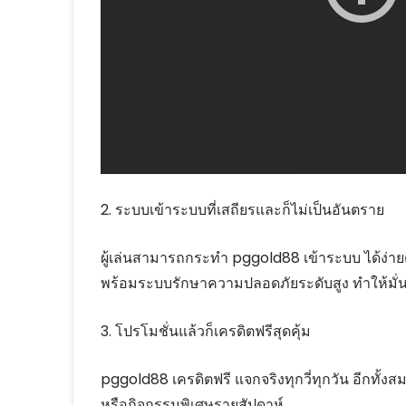
2. ระบบเข้าระบบที่เสถียรและก็ไม่เป็นอันตราย
ผู้เล่นสามารถกระทำ pggold88 เข้าระบบ ได้ง่ายด
พร้อมระบบรักษาความปลอดภัยระดับสูง ทำให้มั่นอ
3. โปรโมชั่นแล้วก็เครดิตฟรีสุดคุ้ม
pggold88 เครดิตฟรี แจกจริงทุกวี่ทุกวัน อีกทั้
หรือกิจกรรมพิเศษรายสัปดาห์