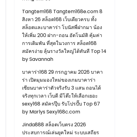
Tangtem168 Tangtem168e.com 8
สิงหา 26 สล็อต168 เว็บเดียวครบ ทั้ง
สล็อตและบาคาร่า โบนัสพี่ฝากมา น้อง
ให้เพิ่ม 200 ฝาก-ถอน อัตโนมัติ คุ้มค่า
การเดิมพัน ที่สุดในวงการ สล็อต168
สมัครง่าย ลุ้นรางวัลใหญ่ได้ทันที Top 14
by Savannah
บาคาร่า168 29 กรกฎาคม 2026 บาคา
ร่า เปิดมุมมองใหม่ของเกมบาคาร่า
เซียนบาคาร่าตัวจริงรับ 3 แสน ถอนได้
จริงทุกเวลา เว็บดี มีโต๊ะให้เลือกเยอะ
sexy168 สมัครปุ๊บ รับโปรปั๊บ Top 67
by Marlys Sexy168c.com
Jinda888 สล็อตเว็บตรง 2026
ประสบการณ์เล่นยุคใหม่ ระบบเสถียร