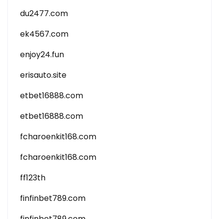
du2477.com
ek4567.com
enjoy24.fun
erisauto.site
etbet16888.com
etbet16888.com
fcharoenkit168.com
fcharoenkit168.com
ff123th
finfinbet789.com
finfinbet789.com