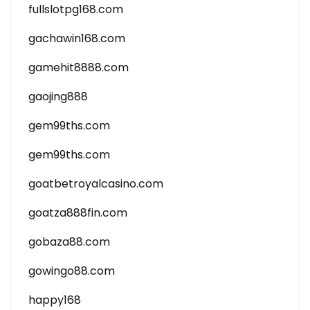
fullslotpg168.com
gachawin168.com
gamehit8888.com
gaojing888
gem99ths.com
gem99ths.com
goatbetroyalcasino.com
goatza888fin.com
gobaza88.com
gowingo88.com
happy168