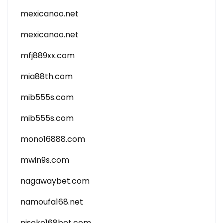
mexicanoo.net
mexicanoo.net
mfj889xx.com
mia88th.com
mib555s.com
mib555s.com
mono16888.com
mwin9s.com
nagawaybet.com
namoufa168.net
niseko168bet.com