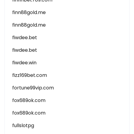
finn88gold.me
finn88gold.me
fiwdee.bet
fiwdee.bet
fiwdee.win
fizz169bet.com
fortune99vip.com
fox689ok.com
fox689ok.com
fullslotpg