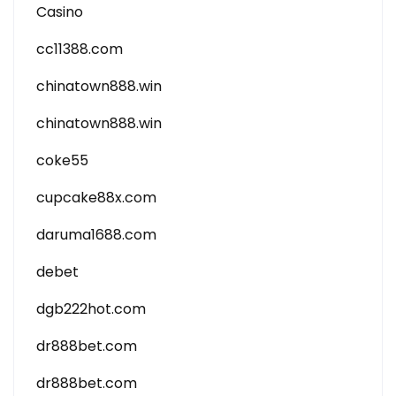
Casino
cc11388.com
chinatown888.win
chinatown888.win
coke55
cupcake88x.com
daruma1688.com
debet
dgb222hot.com
dr888bet.com
dr888bet.com