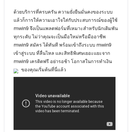
ด้วยบริการที่ครบครัน ความยั่งยืนมั่นคงของระบบ
แล้วก็การให้ความเอาใจใส่กับประสบการณ์ของผู้ใช้
mwin9 จึงเป็นแพลตฟอร์มที่เหมาะสำหรับนักเดิมพัน
ทุกระดับ ไม่ว่าคุณจะเป็นมือใหม่หรือมืออาชีพ
mwin9 สมัคร ได้ทันที พร้อมเข้าถึงระบบ mwin9
เข้าสู่ระบบ ที่ลื่นไหล และสิทธิพิเศษเยอะแยะจาก
mwin9 เครดิตฟรี อย่ารอช้า โอกาสในการทำเงิน
ของคุณเริ่มต้นที่นี่แล้ว