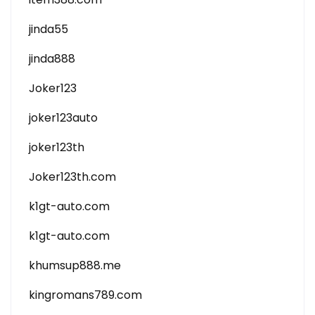
jinda55
jinda888
Joker123
joker123auto
joker123th
Joker123th.com
k1gt-auto.com
k1gt-auto.com
khumsup888.me
kingromans789.com