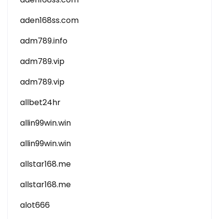
aden168ss.com
adm789.info
adm789.vip
adm789.vip
allbet24hr
allin99win.win
allin99win.win
allstar168.me
allstar168.me
alot666