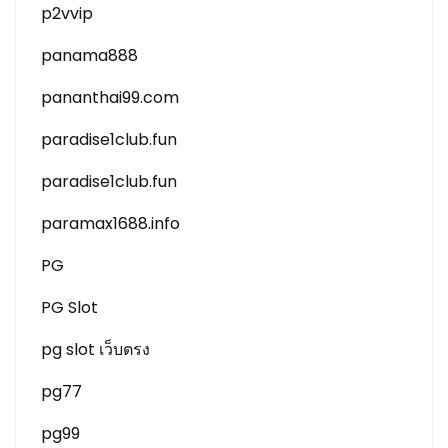
p2vvip
panama888
pananthai99.com
paradise1club.fun
paradise1club.fun
paramax1688.info
PG
PG Slot
pg slot เว็บตรง
pg77
pg99