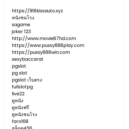
https://918kissauto.xyz
หนังชนโรง
sagame
joker 123
http://www.movie87hd.com
https://www.pussy888play.com
https://pussy888win.com
sexybaccarat
pgslot
pg slot
pgslot เว็บตรง
fullslotpg
live22
ดูหนัง
ดูหนังฟรี
ดูหนังชนโรง
faro168
สล็อต456