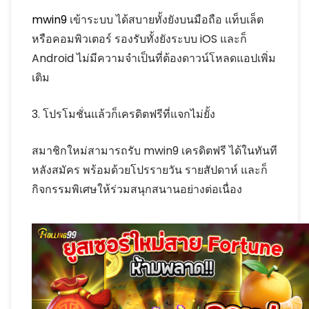
mwin9
เข้าระบบ ได้สบายทั้งยังบนมือถือ แท็บเล็ต
หรือคอมพิวเตอร์ รองรับทั้งยังระบบ iOS และก็
Android ไม่มีความจำเป็นที่ต้องดาวน์โหลดแอปเพิ่ม
เติม
3. โปรโมชั่นแล้วก็เครดิตฟรีที่แจกไม่ยั้ง
สมาชิกใหม่สามารถรับ mwin9 เครดิตฟรี ได้ในทันที
หลังสมัคร พร้อมด้วยโปรรายวัน รายสัปดาห์ และก็
กิจกรรมพิเศษให้ร่วมสนุกสนานอย่างต่อเนื่อง