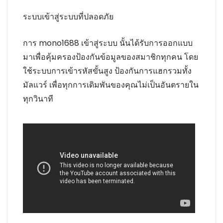
ระบบเข้าสู่ระบบที่ปลอดภัย
การ mono1688 เข้าสู่ระบบ นั้นได้รับการออกแบบ
มาเพื่อคุ้มครองป้องกันข้อมูลของสมาชิกทุกคน โดย
ใช้ระบบการเข้ารหัสขั้นสูง ป้องกันการแฮกรวมทั้ง
มัลแวร์ เพื่อทุกการเดิมพันของคุณไม่เป็นอันตรายใน
ทุกวินาที