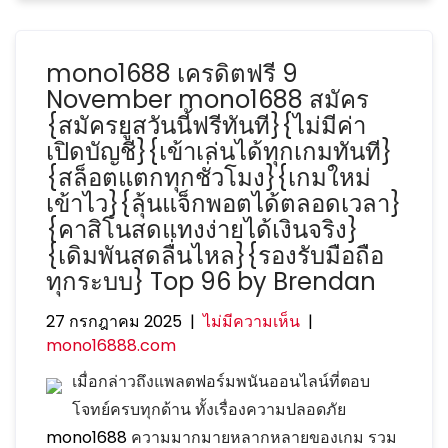
mono1688 เครดิตฟรี 9
November mono1688 สมัคร
{สมัครยูสวันนี้ฟรีทันที}{ไม่มีค่า
เปิดบัญชี}{เข้าเล่นได้ทุกเกมทันที}
{สล็อตแตกทุกชั่วโมง}{เกมใหม่
เข้าไว}{ลุ้นแจ็กพอตได้ตลอดเวลา}
{คาสิโนสดแทงง่ายได้เงินจริง}
{เดิมพันสดลื่นไหล}{รองรับมือถือ
ทุกระบบ} Top 96 by Brendan
27 กรกฎาคม 2025
|
ไม่มีความเห็น
|
mono16888.com
เมื่อกล่าวถึงแพลตฟอร์มพนันออนไลน์ที่ตอบ
โจทย์ครบทุกด้าน ทั้งเรื่องความปลอดภัย
mono1688
ความมากมายหลากหลายของเกม รวม