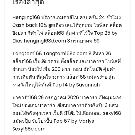
เรื่องล่าสุด
Hengjing168 บริการเกมคาสิโน ครบครัน 24 ชั่วโมง
Cash back 10% ยูสเดียว เล่นได้ทุกเกม ไลฟ์สด สล็อต
ยิงปลา กีฬา ไพ่ สล็อต168 คุ้มค่า ที่ไว้ใจ Top 25 by
Elias hengjing168d.com 3 กรกฎาคม 69
Tangtem168 Tangtem168e.com 8 สิงหา 26
สล็อต168 เว็บเดียวครบ ทั้งสล็อตและบาคาร่า โบนัสพี่
ฝากมา น้องให้เพิ่ม 200 ฝาก-ถอน อัตโนมัติ คุ้มค่า
การเดิมพัน ที่สุดในวงการ สล็อต168 สมัครง่าย ลุ้น
รางวัลใหญ่ได้ทันที Top 14 by Savannah
บาคาร่า168 29 กรกฎาคม 2026 บาคาร่า เปิดมุมมอง
ใหม่ของเกมบาคาร่า เซียนบาคาร่าตัวจริงรับ 3 แสน
ถอนได้จริงทุกเวลา เว็บดี มีโต๊ะให้เลือกเยอะ sexy168
สมัครปุ๊บ รับโปรปั๊บ Top 67 by Marlys
Sexy168c.com