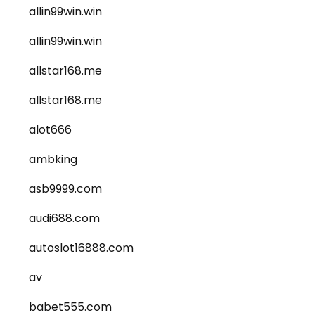
allin99win.win
allin99win.win
allstar168.me
allstar168.me
alot666
ambking
asb9999.com
audi688.com
autoslot16888.com
av
babet555.com