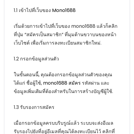
1.1 เข้าไปที่เว็บของ
Mono1688
เริ่มด้วยการเข้าไปที่เว็บของ mono1688 แล้วก็คลิก
ที่ปุ่ม “สมัครเป็นสมาชิก” ที่มุมด้านขวาบนของหน้า
เว็บไซต์ เพื่อเริ่มการลงทะเบียนสมาชิกใหม่.
1.2 กรอกข้อมูลส่วนตัว
ในขั้นตอนนี้, คุณต้องกรอกข้อมูลส่วนตัวของคุณ
ได้แก่ ชื่อผู้ใช้,
mono1688 สมัคร
รหัสผ่าน และ
ข้อมูลเพิ่มเติมที่ต้องสำหรับในการสร้างบัญชีผู้ใช้.
1.3 รับรองการสมัคร
เมื่อกรอกข้อมูลครบบริบรูณ์แล้ว ระบบจะส่งอีเมล
รับรองไปยังที่อยู่อีเมลที่คุณได้ลงทะเบียนไว้ คลิกที่