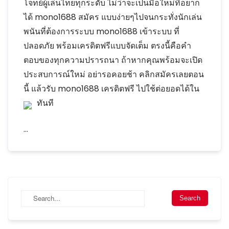
โจทย์ผู้เล่นไทยทุกระดับ ไม่ว่าจะเป็นมือใหม่ที่อยาก
ได้ mono1688 สมัคร แบบง่ายๆไปจนกระทั่งนักเล่น
พนันที่ต้องการระบบ mono1688 เข้าระบบ ที่
ปลอดภัย พร้อมเครดิตฟรีแบบจัดเต็ม ตรงนี้คือคำ
ตอบของทุกความปรารถนา ถ้าหากคุณพร้อมจะเปิด
ประสบการณ์ใหม่ อย่ารอคอยช้า คลิกสมัครเลยตอน
นี้ แล้วรับ mono1688 เครดิตฟรี ไปใช้ต่อยอดได้ใน
ทันที
…