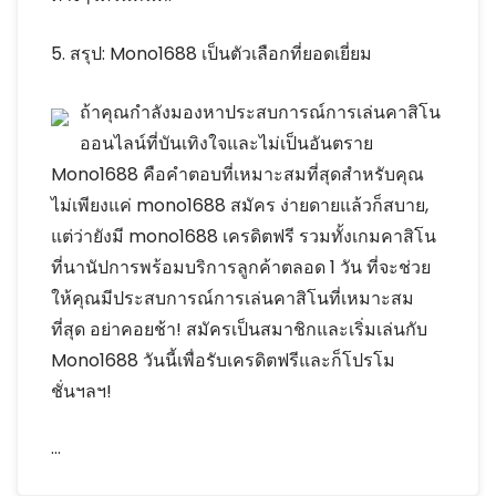
5. สรุป: Mono1688 เป็นตัวเลือกที่ยอดเยี่ยม
ถ้าคุณกำลังมองหาประสบการณ์การเล่นคาสิโน
ออนไลน์ที่บันเทิงใจและไม่เป็นอันตราย
Mono1688 คือคำตอบที่เหมาะสมที่สุดสำหรับคุณ
ไม่เพียงแค่ mono1688 สมัคร ง่ายดายแล้วก็สบาย,
แต่ว่ายังมี mono1688 เครดิตฟรี รวมทั้งเกมคาสิโน
ที่นานัปการพร้อมบริการลูกค้าตลอด 1 วัน ที่จะช่วย
ให้คุณมีประสบการณ์การเล่นคาสิโนที่เหมาะสม
ที่สุด อย่าคอยช้า! สมัครเป็นสมาชิกและเริ่มเล่นกับ
Mono1688 วันนี้เพื่อรับเครดิตฟรีและก็โปรโม
ชั่นฯลฯ!
…