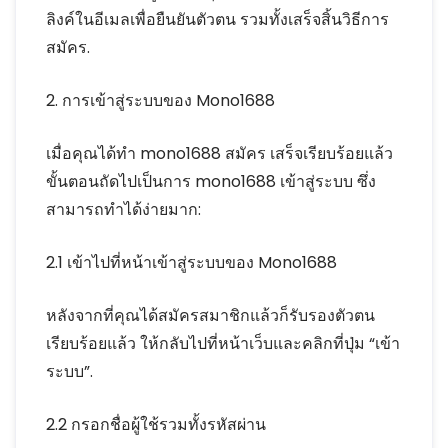
ลิงค์ในอีเมลเพื่อยืนยันตัวตน รวมทั้งเสร็จสิ้นวิธีการ
สมัคร.
2. การเข้าสู่ระบบของ Mono1688
เมื่อคุณได้ทำ mono1688 สมัคร เสร็จเรียบร้อยแล้ว
ขั้นตอนถัดไปเป็นการ mono1688 เข้าสู่ระบบ ซึ่ง
สามารถทำได้ง่ายมาก:
2.1 เข้าไปที่หน้าเข้าสู่ระบบของ Mono1688
หลังจากที่คุณได้สมัครสมาชิกแล้วก็รับรองตัวตน
เรียบร้อยแล้ว ให้กลับไปที่หน้าเว็บและคลิกที่ปุ่ม “เข้า
ระบบ”.
2.2 กรอกชื่อผู้ใช้รวมทั้งรหัสผ่าน