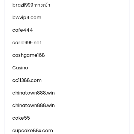
brazil999 ทางเข้า
bwvip4.com
cafe444
carlo999.net
cashgame168
Casino
cc11388.com
chinatown888.win
chinatown888.win
coke55
cupcake88x.com