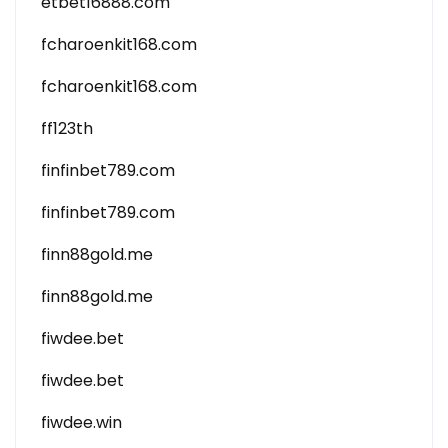
etbet16888.com
fcharoenkit168.com
fcharoenkit168.com
ff123th
finfinbet789.com
finfinbet789.com
finn88gold.me
finn88gold.me
fiwdee.bet
fiwdee.bet
fiwdee.win