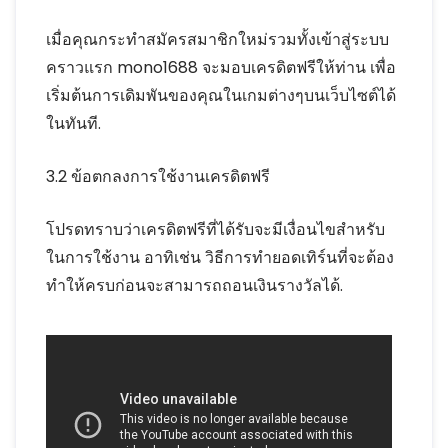
เมื่อคุณกระทำสมัครสมาชิกใหม่รวมทั้งเข้าสู่ระบบ
คราวแรก mono1688 จะมอบเครดิตฟรีให้ท่าน เพื่อ
เริ่มต้นการเดิมพันของคุณในเกมต่างๆบนเว็บไซต์ได้
ในทันที.
3.2 ข้อตกลงการใช้งานเครดิตฟรี
โปรดทราบว่าเครดิตฟรีที่ได้รับจะมีเงื่อนไขสำหรับ
ในการใช้งาน อาทิเช่น วิธีการทำยอดเทิร์นที่จะต้อง
ทำให้ครบก่อนจะสามารถถอนเงินรางวัลได้.