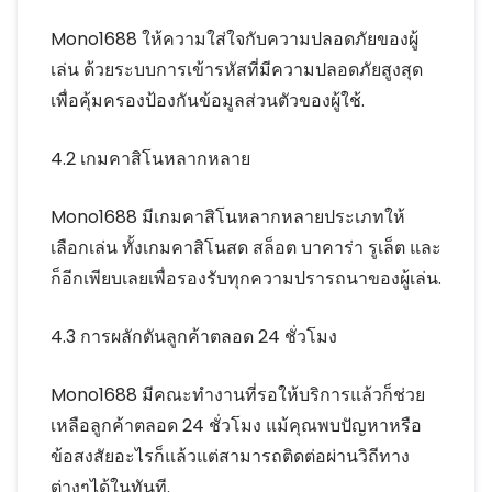
Mono1688 ให้ความใส่ใจกับความปลอดภัยของผู้
เล่น ด้วยระบบการเข้ารหัสที่มีความปลอดภัยสูงสุด
เพื่อคุ้มครองป้องกันข้อมูลส่วนตัวของผู้ใช้.
4.2 เกมคาสิโนหลากหลาย
Mono1688 มีเกมคาสิโนหลากหลายประเภทให้
เลือกเล่น ทั้งเกมคาสิโนสด สล็อต บาคาร่า รูเล็ต และ
ก็อีกเพียบเลยเพื่อรองรับทุกความปรารถนาของผู้เล่น.
4.3 การผลักดันลูกค้าตลอด 24 ชั่วโมง
Mono1688 มีคณะทำงานที่รอให้บริการแล้วก็ช่วย
เหลือลูกค้าตลอด 24 ชั่วโมง แม้คุณพบปัญหาหรือ
ข้อสงสัยอะไรก็แล้วแต่สามารถติดต่อผ่านวิถีทาง
ต่างๆได้ในทันที.