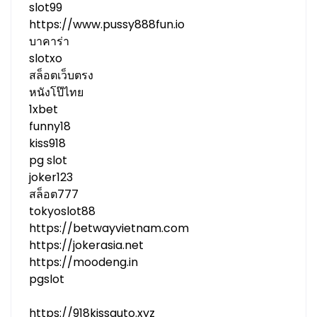
slot99
https://www.pussy888fun.io
บาคาร่า
slotxo
สล็อตเว็บตรง
หนังโป๊ไทย
1xbet
funny18
kiss918
pg slot
joker123
สล็อต777
tokyoslot88
https://betwayvietnam.com
https://jokerasia.net
https://moodeng.in
pgslot
https://918kissauto.xyz