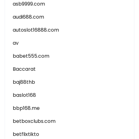
asb9999.com
audi688.com
autoslot16888.com
av
babet555.com
Baccarat
baj88thb
baslot168
bbp168.me
betboxclubs.com
betflixtikto