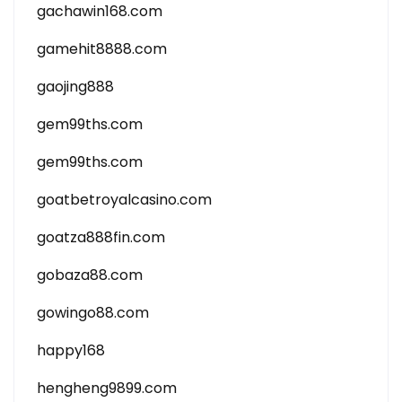
gachawin168.com
gamehit8888.com
gaojing888
gem99ths.com
gem99ths.com
goatbetroyalcasino.com
goatza888fin.com
gobaza88.com
gowingo88.com
happy168
hengheng9899.com