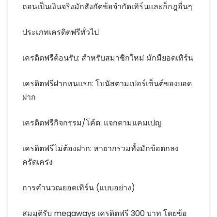
ถอนเป็นเงินจริงมักสังกัดข้อจำกัดเทิร์นและก็กฎอื่นๆ
ประเภทเครดิตฟรีทั่วไป
เครดิตฟรีต้อนรับ: สำหรับสมาชิกใหม่ มักมียอดเทิร์น
เครดิตฟรีฝากหนแรก: โบนัสตามเปอร์เซ็นต์ของยอด
ฝาก
เครดิตฟรีกิจกรรม/โค้ด: แจกตามแคมเปญ
เครดิตฟรีไม่ต้องฝาก: หายากรวมทั้งมักข้อตกลง
ครัดเคร่ง
การคำนวณยอดเทิร์น (แบบอย่าง)
สมมุติรับ megaways เครดิตฟรี 300 บาท โดยข้อ