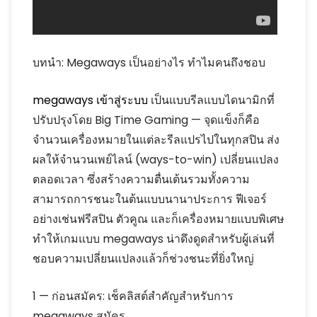
บทนำ: Megaways เป็นอย่างไร ทำไมคนถึงชอบ
megaways เข้าสู่ระบบ
เป็นแบบรีลแบบไดนามิกที่
ปรับปรุงโดย Big Time Gaming — จุดแข็งก็คือ
จำนวนเครื่องหมายในแต่ละรีลแปรไปในทุกสปิน ส่ง
ผลให้จำนวนเพย์ไลน์ (ways-to-win) เปลี่ยนแปลง
ตลอดเวลา ซึ่งสร้างความตื่นเต้นรวมทั้งความ
สามารถการชนะในต้นแบบนานาประการ ฟีเจอร์
อย่างเช่นฟรีสปิน ตัวคูณ และก็เครื่องหมายแบบพิเศษ
ทำให้เกมแบบ megaways น่าดึงดูดสำหรับผู้เล่นที่
ชอบความเปลี่ยนแปลงแล้วก็ช่วงชนะที่ยิ่งใหญ่
1 — ก่อนสมัคร: เช็คลิสต์สำคัญสำหรับการ
megaways สมัคร