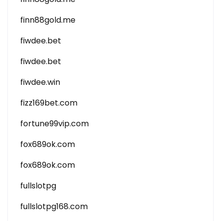
finn88gold.me
fiwdee.bet
fiwdee.bet
fiwdee.win
fizz169bet.com
fortune99vip.com
fox689ok.com
fox689ok.com
fullslotpg
fullslotpg168.com