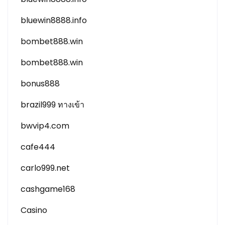
bluewin8888.info
bombet888.win
bombet888.win
bonus888
brazil999 ทางเข้า
bwvip4.com
cafe444
carlo999.net
cashgame168
Casino