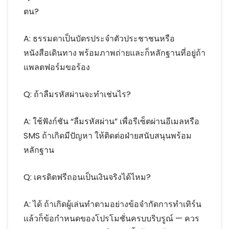
ตน?
A: ธรรมดาเป็นบัตรประจำตัวประชาชนหรือ
หนังสือเดินทาง พร้อมภาพถ่ายและก็หลักฐานที่อยู่ถ้า
แพลตฟอร์มขอร้อง
Q: ถ้าลืมรหัสผ่านจะทำเช่นไร?
A: ใช้ฟังก์ชัน “ลืมรหัสผ่าน” เพื่อรีเซ็ตผ่านอีเมลหรือ
SMS ถ้าเกิดมีปัญหา ให้ติดต่อฝ่ายสนับสนุนพร้อม
หลักฐาน
Q: เครดิตฟรีถอนเป็นเงินจริงได้ไหม?
A: ได้ ถ้าเกิดผู้เล่นทำตามอย่างข้อจำกัดการทำเทิร์น
แล้วก็ข้อกำหนดของโปรโมชั่นครบบริบรูณ์ — ควร