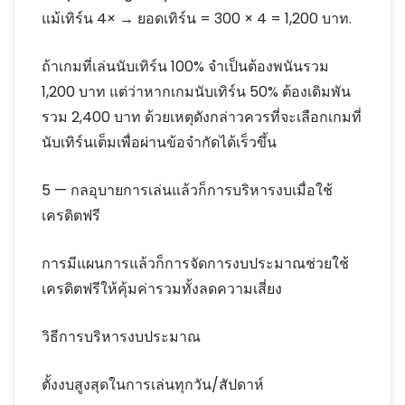
แม้เทิร์น 4× → ยอดเทิร์น = 300 × 4 = 1,200 บาท.
ถ้าเกมที่เล่นนับเทิร์น 100% จำเป็นต้องพนันรวม
1,200 บาท แต่ว่าหากเกมนับเทิร์น 50% ต้องเดิมพัน
รวม 2,400 บาท ด้วยเหตุดังกล่าวควรที่จะเลือกเกมที่
นับเทิร์นเต็มเพื่อผ่านข้อจำกัดได้เร็วขึ้น
5 — กลอุบายการเล่นแล้วก็การบริหารงบเมื่อใช้
เครดิตฟรี
การมีแผนการแล้วก็การจัดการงบประมาณช่วยใช้
เครดิตฟรีให้คุ้มค่ารวมทั้งลดความเสี่ยง
วิธีการบริหารงบประมาณ
ตั้งงบสูงสุดในการเล่นทุกวัน/สัปดาห์