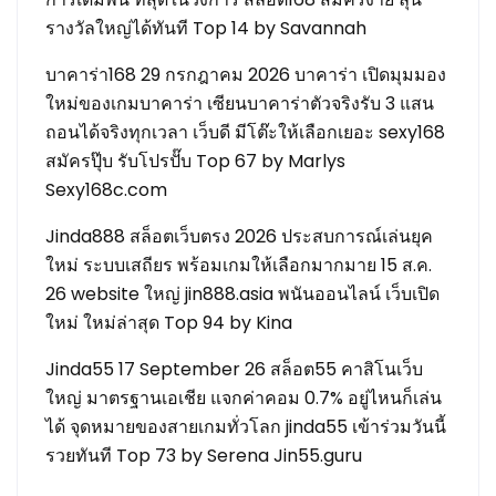
รางวัลใหญ่ได้ทันที Top 14 by Savannah
บาคาร่า168 29 กรกฎาคม 2026 บาคาร่า เปิดมุมมอง
ใหม่ของเกมบาคาร่า เซียนบาคาร่าตัวจริงรับ 3 แสน
ถอนได้จริงทุกเวลา เว็บดี มีโต๊ะให้เลือกเยอะ sexy168
สมัครปุ๊บ รับโปรปั๊บ Top 67 by Marlys
Sexy168c.com
Jinda888 สล็อตเว็บตรง 2026 ประสบการณ์เล่นยุค
ใหม่ ระบบเสถียร พร้อมเกมให้เลือกมากมาย 15 ส.ค.
26 website ใหญ่ jin888.asia พนันออนไลน์ เว็บเปิด
ใหม่ ใหม่ล่าสุด Top 94 by Kina
Jinda55 17 September 26 สล็อต55 คาสิโนเว็บ
ใหญ่ มาตรฐานเอเชีย แจกค่าคอม 0.7% อยู่ไหนก็เล่น
ได้ จุดหมายของสายเกมทั่วโลก jinda55 เข้าร่วมวันนี้
รวยทันที Top 73 by Serena Jin55.guru