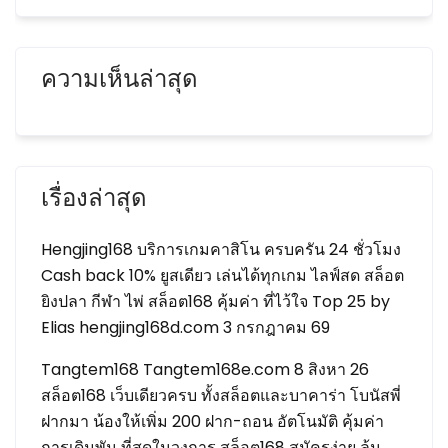
ความเห็นล่าสุด
เรื่องล่าสุด
Hengjing168 บริการเกมคาสิโน ครบครัน 24 ชั่วโมง
Cash back 10% ยูสเดียว เล่นได้ทุกเกม ไลฟ์สด สล็อต
ยิงปลา กีฬา ไพ่ สล็อต168 คุ้มค่า ที่ไว้ใจ Top 25 by
Elias hengjing168d.com 3 กรกฎาคม 69
Tangtem168 Tangtem168e.com 8 สิงหา 26
สล็อต168 เว็บเดียวครบ ทั้งสล็อตและบาคาร่า โบนัสพี่
ฝากมา น้องให้เพิ่ม 200 ฝาก-ถอน อัตโนมัติ คุ้มค่า
การเดิมพัน ที่สุดในวงการ สล็อต168 สมัครง่าย ลุ้น