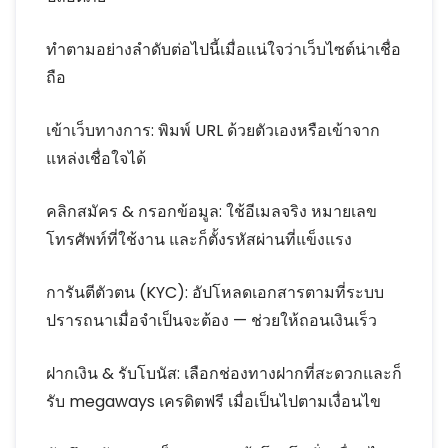
ทำตามอย่างลำดับต่อไปนี้เมื่อแน่ใจว่าเว็บไซต์น่าเชื่อ
ถือ
เข้าเว็บทางการ: พิมพ์ URL ด้วยตัวเองหรือเข้าจาก
แหล่งเชื่อใจได้
คลิกสมัคร & กรอกข้อมูล: ใช้อีเมลจริง หมายเลข
โทรศัพท์ที่ใช้งาน และก็ตั้งรหัสผ่านที่แข็งแรง
การันตีตัวตน (KYC): อัปโหลดเอกสารตามที่ระบบ
ปรารถนาเมื่อจำเป็นจะต้อง — ช่วยให้ถอนเงินเร็ว
ฝากเงิน & รับโบนัส: เลือกช่องทางฝากที่สะดวกและก็
รับ megaways เครดิตฟรี เมื่อเป็นไปตามเงื่อนไข