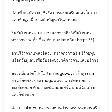
ก่อนที่จะสมัครบัญชีจริง ควรตระเตรียมแล้วก็ตรวจ
สอบข้อมูลเพื่อป้องกันปัญหาในอนาคต
ยืนยันโดเมน & HTTPS: ตรวจว่าลิงก์เป็นโดเมน
ทางการรวมทั้งเชื่อมต่อแบบปลอดภัย (https://)
อ่านรีวิวจากแหล่งอิสระ: ตรวจตราฟอรัม รีวิวยูทูป
หรือกรุ๊ปผู้เล่น เพื่อรับรองประวัติการจ่ายและบริการ
ตรวจเงื่อนไขโปรโมชั่น:
megaways เข้าสู่ระบบ
อ่านข้อตกลงของ megaways เครดิตฟรี อย่าง
ละเอียดลออ ตัวอย่างเช่น ยอดเทิร์น เกมที่นับเทิร์น
แล้วก็ช่วงเวลา
ช่องทางฝาก–ถอน: ตรวจทานว่ารองรับธนาคารหรือ