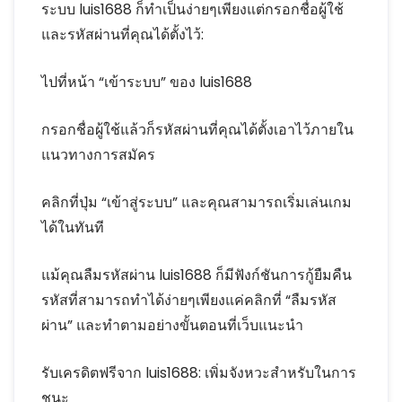
ระบบ luis1688 ก็ทำเป็นง่ายๆเพียงแต่กรอกชื่อผู้ใช้
และรหัสผ่านที่คุณได้ตั้งไว้:
ไปที่หน้า “เข้าระบบ” ของ luis1688
กรอกชื่อผู้ใช้แล้วก็รหัสผ่านที่คุณได้ตั้งเอาไว้ภายใน
แนวทางการสมัคร
คลิกที่ปุ่ม “เข้าสู่ระบบ” และคุณสามารถเริ่มเล่นเกม
ได้ในทันที
แม้คุณลืมรหัสผ่าน luis1688 ก็มีฟังก์ชันการกู้ยืมคืน
รหัสที่สามารถทำได้ง่ายๆเพียงแค่คลิกที่ “ลืมรหัส
ผ่าน” และทำตามอย่างขั้นตอนที่เว็บแนะนำ
รับเครดิตฟรีจาก luis1688: เพิ่มจังหวะสำหรับในการ
ชนะ