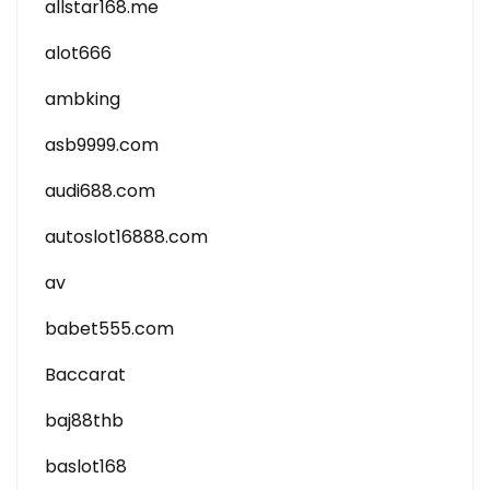
allstar168.me
alot666
ambking
asb9999.com
audi688.com
autoslot16888.com
av
babet555.com
Baccarat
baj88thb
baslot168