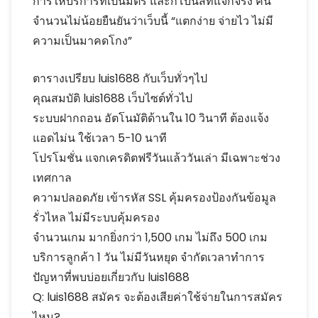
การให้บริการที่เป็นมิตร และก็โบนัสที่แจกจริง คน
จำนวนไม่น้อยยืนยันว่าเว็บนี้ “แตกง่าย จ่ายไว ไม่มี
ความเป็นมาคดโกง”
ตารางเปรียบ luis1688 กับเว็บทั่วๆไป
คุณสมบัติ luis1688 เว็บไซต์ทั่วไป
ระบบฝากถอน อัตโนมัติด้านใน 10 วินาที ต้องแจ้ง
แอดไม่น ใช้เวลา 5-10 นาที
โปรโมชั่น แจกเครดิตฟรีวันแล้ววันเล่า มีเฉพาะช่วง
เทศกาล
ความปลอดภัย เข้ารหัส SSL คุ้มครองป้องกันข้อมูล
รั่วไหล ไม่มีระบบคุ้มครอง
จำนวนเกม มากยิ่งกว่า 1,500 เกม ไม่ถึง 500 เกม
บริการลูกค้า 1 วัน ไม่มีวันหยุด จำกัดเวลาทำการ
ปัญหาที่พบบ่อยเกี่ยวกับ luis1688
Q: luis1688 สมัคร จะต้องเสียค่าใช้จ่ายในการสมัคร
ไหม?