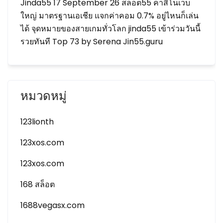
Jinda55 17 September 26 สล็อต55 คาสิโนเว็บ
ใหญ่ มาตรฐานเอเชีย แจกค่าคอม 0.7% อยู่ไหนก็เล่น
ได้ จุดหมายของสายเกมทั่วโลก jinda55 เข้าร่วมวันนี้
รวยทันที Top 73 by Serena Jin55.guru
หมวดหมู่
123lionth
123xos.com
123xos.com
168 สล็อต
1688vegasx.com