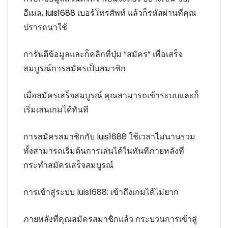
อีเมล,
luis1688
เบอร์โทรศัพท์ แล้วก็รหัสผ่านที่คุณ
ปรารถนาใช้
การันตีข้อมูลและก็คลิกที่ปุ่ม “สมัคร” เพื่อเสร็จ
สมบูรณ์การสมัครเป็นสมาชิก
เมื่อสมัครเสร็จสมบูรณ์ คุณสามารถเข้าระบบและก็
เริ่มเล่นเกมได้ทันที
การสมัครสมาชิกกับ luis1688 ใช้เวลาไม่นานรวม
ทั้งสามารถเริ่มต้นการเล่นได้ในทันทีภายหลังที่
กระทำสมัครเสร็จสมบูรณ์
การเข้าสู่ระบบ luis1688: เข้าถึงเกมได้ไม่ยาก
ภายหลังที่คุณสมัครสมาชิกแล้ว กระบวนการเข้าสู่