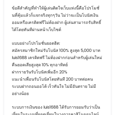
ข้อดีสำคัญที่ทำให้ผู้เล่นติดใจเว็บแห่งนี้คือโปรโมชั่
นที่คุ้มแล้วก็แจกจริงทุกๆวัน ไม่ว่าจะเป็นโบนัสเงิน
ออมหรือเครดิตฟรีไม่ต้องฝาก ผู้เล่นสามารถรับสิทธิ์
ได้โดยทันทีผ่านหน้าเว็บไซต์
แบบอย่างโปรโมชั่นยอดฮิต:
สมัครสมาชิกใหม่รับโบนัส 100% สูงสุด 5,000 บาท
luis1688 เครดิตฟรี ไม่ต้องฝากก่อนสำหรับผู้เล่นใหม่
คืนยอดเสียสูงสุด 10% ทุกอาทิตย์
ฝากรายวันรับโบนัสเพิ่มอีก 20%
แนะนำเพื่อนรับโบนัสโดยทันที 200 บาทต่อคน
ระบบฝากถอนออโต้ เร็วทันใจ ไม่มีอันตราย ไม่มี
อย่างน้อย
ระบบการเงินของ luis1688 ได้รับการยอมรับว่าเป็น
เยี่ยมในระบบที่ยอดเยี่ยมในวงการคาสิโนออนไลน์