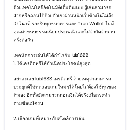
ด้วยเทคโนโลยีอัตโนมัติเต็มต้นแบบ ผู้เล่นสามารถ
ฝากหรือถอนได้ด้วยตัวเองผ่านหน้าเว็บข้างในไม่ถึง
10 วินาที รองรับทุกธนาคารและ True Wallet ไม่มี
คุณค่าขนบธรรมเนียมประเพณี และไม่จำกัดจำนวน
ครั้งต่อวัน
เทคนิคการเล่นให้ได้กำไรกับ
luis1688
1. ใช้เครดิตฟรีให้กำเนิดประโยชน์สูงสุด
อย่าละเลย luis1688 เครดิตฟรี ด้วยเหตุว่าสามารถ
ประยุกต์ใช้ทดสอบเกมใหม่ๆได้โดยไม่ต้องใช้ทุนของ
ตัวเอง อีกทั้งยังสามารถถอนเงินได้จริงเมื่อกระทำ
ตามข้อแม้ครบ
2. เลือกเกมที่เหมาะกับสไตล์การเล่น