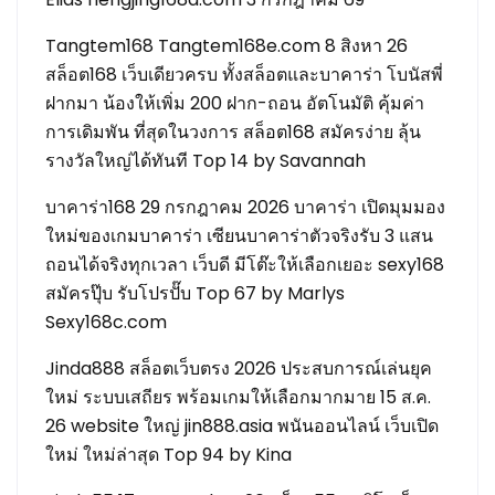
Tangtem168 Tangtem168e.com 8 สิงหา 26
สล็อต168 เว็บเดียวครบ ทั้งสล็อตและบาคาร่า โบนัสพี่
ฝากมา น้องให้เพิ่ม 200 ฝาก-ถอน อัตโนมัติ คุ้มค่า
การเดิมพัน ที่สุดในวงการ สล็อต168 สมัครง่าย ลุ้น
รางวัลใหญ่ได้ทันที Top 14 by Savannah
บาคาร่า168 29 กรกฎาคม 2026 บาคาร่า เปิดมุมมอง
ใหม่ของเกมบาคาร่า เซียนบาคาร่าตัวจริงรับ 3 แสน
ถอนได้จริงทุกเวลา เว็บดี มีโต๊ะให้เลือกเยอะ sexy168
สมัครปุ๊บ รับโปรปั๊บ Top 67 by Marlys
Sexy168c.com
Jinda888 สล็อตเว็บตรง 2026 ประสบการณ์เล่นยุค
ใหม่ ระบบเสถียร พร้อมเกมให้เลือกมากมาย 15 ส.ค.
26 website ใหญ่ jin888.asia พนันออนไลน์ เว็บเปิด
ใหม่ ใหม่ล่าสุด Top 94 by Kina