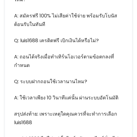
A: สมัครฟรี 100% ไม่เสียค่าใช้จ่าย พร้อมรับโบนัส
ต้อนรับในทันที
Q: luis1688 เครดิตฟรี เบิกเงินได้หรือไม่?
A: ถอนได้จริงเมื่อทำเทิร์นโอเวอร์ตามข้อตกลงที่
กำหนด
Q: ระบบฝากถอนใช้เวลานานไหม?
A: ใช้เวลาเพียง 10 วินาทีแค่นั้น ผ่านระบบอัตโนมัติ
สรุปส่งท้าย: เพราะเหตุใดคุณควรที่จะทำการเลือก
luis1688