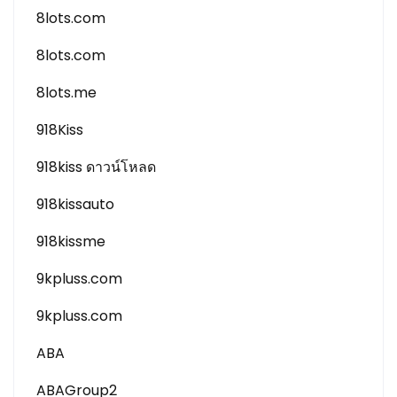
8lots.com
8lots.com
8lots.me
918Kiss
918kiss ดาวน์โหลด
918kissauto
918kissme
9kpluss.com
9kpluss.com
ABA
ABAGroup2