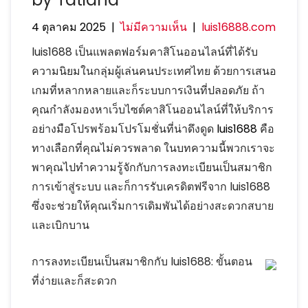
4 ตุลาคม 2025
|
ไม่มีความเห็น
|
luis16888.com
luis1688 เป็นแพลตฟอร์มคาสิโนออนไลน์ที่ได้รับ
ความนิยมในกลุ่มผู้เล่นคนประเทศไทย ด้วยการเสนอ
เกมที่หลากหลายและก็ระบบการเงินที่ปลอดภัย ถ้า
คุณกำลังมองหาเว็บไซต์คาสิโนออนไลน์ที่ให้บริการ
อย่างมือโปรพร้อมโปรโมชั่นที่น่าดึงดูด
luis1688
คือ
ทางเลือกที่คุณไม่ควรพลาด ในบทความนี้พวกเราจะ
พาคุณไปทำความรู้จักกับการลงทะเบียนเป็นสมาชิก
การเข้าสู่ระบบ และก็การรับเครดิตฟรีจาก luis1688
ซึ่งจะช่วยให้คุณเริ่มการเดิมพันได้อย่างสะดวกสบาย
และเบิกบาน
การลงทะเบียนเป็นสมาชิกกับ luis1688: ขั้นตอน
ที่ง่ายและก็สะดวก