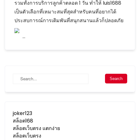
รวมทั้งการบริการลูกค้าตลอด 1 วัน ทำให้ luis1688
เป็นตัวเลือกที่เหมาะสมที่สุดสำหรับคนที่อยากได้
ประสบการณ์การเดิมพันที่สนุกสนานแล้วก็ปลอดภัย
…
joker123
สล็อต168
สล็อตเว็บตรง แตกง่าย
สล็อตเว็บตรง