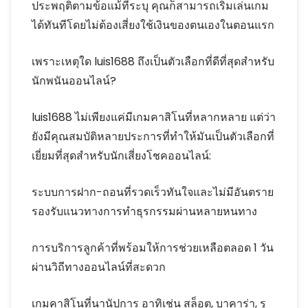
ประพฤติตามข้อแม้ที่ระบุ คุณก็สามารถเริ่มเล่นเกม
ได้ทันทีโดยไม่ต้องเสี่ยงใช้เงินของตนเองในตอนแรก
เพราะเหตุใด luis1688 ถึงเป็นตัวเลือกที่ดีที่สุดสำหรับ
นักพนันออนไลน์?
luis1688 ไม่เพียงแค่มีเกมคาสิโนที่หลากหลาย แต่ว่า
ยังมีคุณสมบัติหลายประการที่ทำให้มันเป็นตัวเลือกที่
เยี่ยมที่สุดสำหรับนักเสี่ยงโชคออนไลน์:
ระบบการฝาก-ถอนที่รวดเร็วทันใจและไม่มีอันตราย
รองรับแนวทางการทำธุรกรรมผ่านหลายหนทาง
การบริการลูกค้าที่พร้อมให้การช่วยเหลือตลอด 1 วัน
ผ่านวิถีทางออนไลน์ที่สะดวก
เกมคาสิโนที่นานัปการ อาทิเช่น สล็อต, บาคาร่า, รู