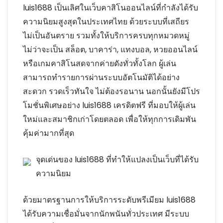
luis1688 เป็นเลิศในเว็บคาสิโนออนไลน์ที่กำลังได้รับ
ความนิยมสูงสุดในประเทศไทย ด้วยระบบที่เสถียร
ไม่เป็นอันตราย รวมทั้งให้บริการครบทุกหมวดหมู่
ไม่ว่าจะเป็น สล็อต, บาคาร่า, แทงบอล, หวยออนไลน์
หรือเกมคาสิโนสดจากค่ายดังทั่วทั้งโลก ผู้เล่น
สามารถทำรายการผ่านระบบอัตโนมัติได้อย่าง
สะดวก รวดเร็วทันใจ ไม่ต้องรอนาน นอกนั้นยังมีโปร
โมชั่นพิเศษอย่าง luis1688 เครดิตฟรี ที่มอบให้ผู้เล่น
ใหม่และสมาชิกเก่าโดยตลอด เพื่อให้ทุกการเดิมพัน
คุ้มค่ามากที่สุด
จุดเด่นของ luis1688 ที่ทำให้แปลงเป็นเว็บที่ได้รับ
ความนิยม
ด้วยมาตรฐานการให้บริการระดับพรีเมียม luis1688
ได้รับความเชื่อมั่นจากนักพนันทั่วประเทศ มีระบบ