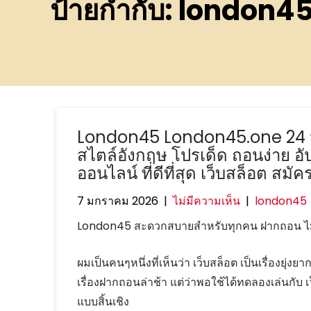
ป้ายกำกับ:
london4
London45 London45.one 24 มกร
สไตล์อังกฤษ โปรเด็ด ถอนง่าย อ
ออนไลน์ ที่ดีที่สุด เว็บสล็อต สมัค
7 มกราคม 2026
|
ไม่มีความเห็น
|
london45
London45 สะดวกสบายสำหรับทุกคน ฝากถอน ไม่มี อ
ผมเป็นคนๆหนึ่งที่เห็นว่า เว็บสล็อต เป็นเรื่องยุ
เรื่องฝากถอนล่าช้า แต่ว่าพอใช้ได้ทดลองเล่นกับ เ
แบบสิ้นเชิง