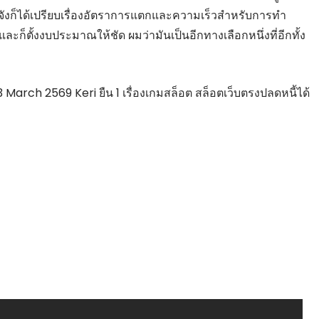
จริงจังก็ได้เปรียบเรื่องอัตราการแตกและความเร็วสำหรับการทำ
และก็ตั้งงบประมาณให้ชัด ผมว่ามันเป็นอีกทางเลือกหนึ่งที่อีกทั้ง
 March 2569 Keri ยืน 1 เรื่องเกมสล็อต สล็อตเว็บตรงปลดหนี้ได้