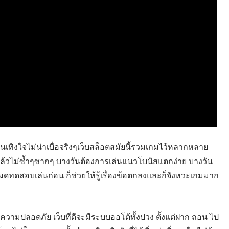
นเทิงใจไม่น่าเบื่อจริงๆเว็บสล็อตสมัยนี้รวมเกมไว้หลากหลาย
แล้วไม่ซ้ำๆซากๆ บางวันต้องการเล่นแนวโบนัสแตกง่าย บางวัน
มดทดสอบเล่นก่อน ก็ช่วยให้รู้เรื่องข้อตกลงและก็จังหวะเกมมาก
วามปลอดภัย เว็บที่ดีจะมีระบบออโต้ทั้งปวง ตั้งแต่ฝาก ถอน ไป