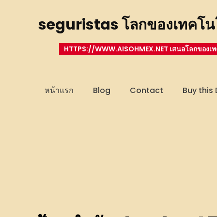
Skip
to
seguristas โลกของเทคโนโ
content
HTTPS://WWW.AISOHMEX.NET เสนอโลกของเทคโนโล
หน้าแรก
Blog
Contact
Buy this