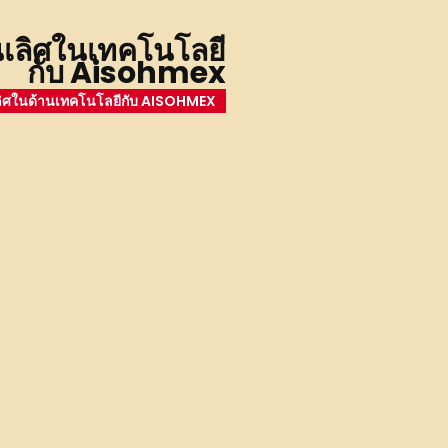
เลิศในเทคโนโลยี
กับ Aisohmex
ิศในด้านเทคโนโลยีกับ AISOHMEX