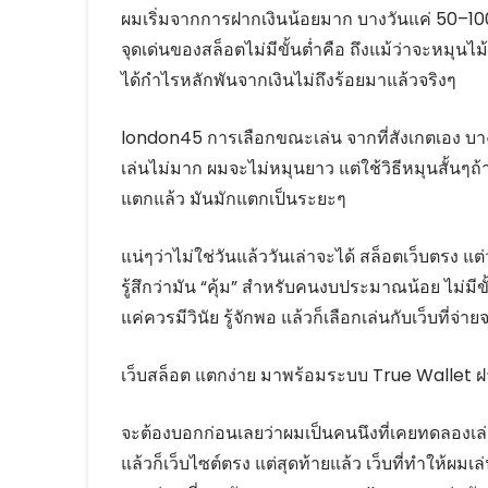
ผมเริ่มจากการฝากเงินน้อยมาก บางวันแค่ 50–100 บ
จุดเด่นของสล็อตไม่มีขั้นต่ำคือ ถึงแม้ว่าจะหมุนไม้
ได้กำไรหลักพันจากเงินไม่ถึงร้อยมาแล้วจริงๆ
london45 การเลือกขณะเล่น จากที่สังเกตเอง บาง
เล่นไม่มาก ผมจะไม่หมุนยาว แต่ใช้วิธีหมุนสั้นๆถ
แตกแล้ว มันมักแตกเป็นระยะๆ
แน่ๆว่าไม่ใช่วันแล้ววันเล่าจะได้ สล็อตเว็บตรง แต
รู้สึกว่ามัน “คุ้ม” สำหรับคนงบประมาณน้อย ไม่มีขั
แค่ควรมีวินัย รู้จักพอ แล้วก็เลือกเล่นกับเว็บที่จ่ายจ
เว็บสล็อต แตกง่าย มาพร้อมระบบ True Wallet 
จะต้องบอกก่อนเลยว่าผมเป็นคนนึงที่เคยทดลองเล่นส
แล้วก็เว็บไซต์ตรง แต่สุดท้ายแล้ว เว็บที่ทำให้ผมเล่