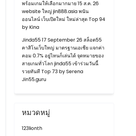
พร้อมเกมให้เลือกมากมาย 15 ส.ค. 26
website ใหญ่ jin888.asia พนัน
ออนไลน์ เว็บเปิดใหม่ ใหม่ล่าสุด Top 94
by Kina
Jinda55 17 September 26 สล็อต55
คาสิโนเว็บใหญ่ มาตรฐานเอเชีย แจกค่า
คอม 0.7% อยู่ไหนก็เล่นได้ จุดหมายของ
สายเกมทั่วโลก jinda55 เข้าร่วมวันนี้
รวยทันที Top 73 by Serena
Jin55.guru
หมวดหมู่
123lionth