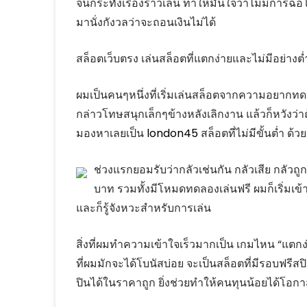
จนกระทั่งเรื่องราวเล่น ทำให้มั่นใจว่าไม่มีการฉ้อโก
มานั่งกังวลว่าจะถอนเงินไม่ได้
สล็อตเว็บตรง เล่นสล็อตที่แตกง่ายและไม่มีอย่างต่ำ
ผมเป็นคนๆหนึ่งที่เริ่มเล่นสล็อตจากความอยากทด
กล่าวโทษสนุกเล็กๆข้างหลังเลิกงาน แล้วก็หวังว่า
มองหาเลยเป็น
london45
สล็อตที่ไม่มีขั้นต่ำ ด้ว
ช่วงแรกยอมรับว่ากลัวเช่นกัน กลัวเสีย กลัวถูกโ
บาท รวมทั้งมีโหมดทดลองเล่นฟรี ผมก็เริ่มเข้าใ
และก็รู้จังหวะสำหรับการเล่น
สิ่งที่ผมทำความเข้าใจเร็วมากเป็น เกมไหน “แต
ที่ผมมักจะได้โบนัสบ่อย จะเป็นสล็อตที่มีรอบฟรีสปิน
ปินได้ในราคาถูก ยิ่งช่วยทำให้คนทุนน้อยได้โอกา