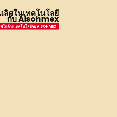
เลิศในเทคโนโลยี
กับ Aisohmex
ิศในด้านเทคโนโลยีกับ AISOHMEX