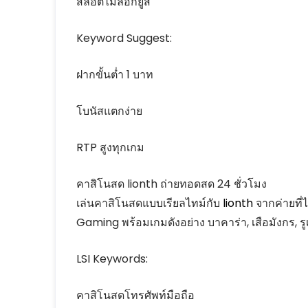
สล็อตไม่ล็อกยูส
Keyword Suggest:
ฝากขั้นต่ำ 1 บาท
โบนัสแตกง่าย
RTP สูงทุกเกม
คาสิโนสด lionth ถ่ายทอดสด 24 ชั่วโมง
เล่นคาสิโนสดแบบเรียลไทม์กับ
lionth
จากค่ายที
Gaming พร้อมเกมดังอย่าง บาคาร่า, เสือมังกร, รูเ
LSI Keywords:
คาสิโนสดโทรศัพท์มือถือ