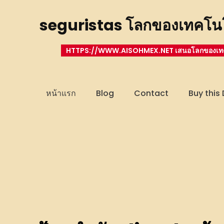
Skip
to
seguristas โลกของเทคโนโ
content
HTTPS://WWW.AISOHMEX.NET เสนอโลกของเทคโนโล
หน้าแรก
Blog
Contact
Buy this