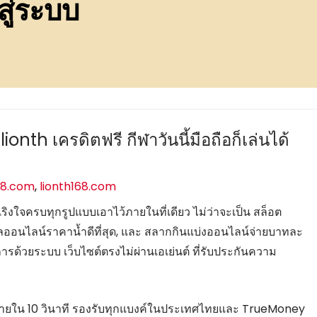
สู่ระบบ
ionth เครดิตฟรี กีฬาวันนี้มือถือก็เล่นได้
68.com
,
lionth168.com
ริงใจครบทุกรูปแบบเอาไว้ภายในที่เดียว ไม่ว่าจะเป็น สล็อต
ออนไลน์ราคาน้ำดีที่สุด, และ สลากกินแบ่งออนไลน์จ่ายบาทละ
รด้วยระบบ เว็บไซต์ตรงไม่ผ่านเอเย่นต์ ที่รับประกันความ
ภายใน 10 วินาที รองรับทุกแบงค์ในประเทศไทยและ TrueMoney