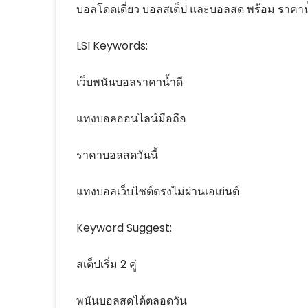
บอลโดดเดี่ยว บอลสเต็ป และบอลสด พร้อม ราคาน
LSI Keywords:
เว็บพนันบอลราคาน้ำดี
แทงบอลออนไลน์มือถือ
ราคาบอลสดวันนี้
แทงบอลเว็บไซต์ตรงไม่ผ่านเอเย่นต์
Keyword Suggest:
สเต็ปเริ่ม 2 คู่
พนันบอลสดได้ตลอดวัน