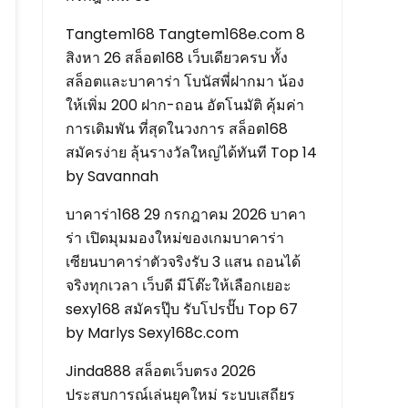
Tangtem168 Tangtem168e.com 8
สิงหา 26 สล็อต168 เว็บเดียวครบ ทั้ง
สล็อตและบาคาร่า โบนัสพี่ฝากมา น้อง
ให้เพิ่ม 200 ฝาก-ถอน อัตโนมัติ คุ้มค่า
การเดิมพัน ที่สุดในวงการ สล็อต168
สมัครง่าย ลุ้นรางวัลใหญ่ได้ทันที Top 14
by Savannah
บาคาร่า168 29 กรกฎาคม 2026 บาคา
ร่า เปิดมุมมองใหม่ของเกมบาคาร่า
เซียนบาคาร่าตัวจริงรับ 3 แสน ถอนได้
จริงทุกเวลา เว็บดี มีโต๊ะให้เลือกเยอะ
sexy168 สมัครปุ๊บ รับโปรปั๊บ Top 67
by Marlys Sexy168c.com
Jinda888 สล็อตเว็บตรง 2026
ประสบการณ์เล่นยุคใหม่ ระบบเสถียร