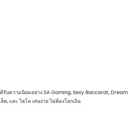
่ได้รับความนิยมอย่าง SA Gaming, Sexy Baccarat, Dream
ล็ต, และ ไฮโล เล่นง่าย ไม่ต้องโยกเงิน