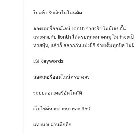
ใบเสร็จรับเงินไม่โดนตัด
ลอตเตอรี่ออนไลน์ lionth จ่ายจริง ไม่มีเลขอั้น
แทงหวยกับ lionth ได้ครบทุกหมวดหมู่ ไม่ว่าจะเ
หวยหุ้น, แล้วก็ สลากกินแบ่งยี่กี จ่ายเต็มทุกบิล 
LSI Keywords:
ลอตเตอรี่ออนไลน์ครบวงจร
ระบบลอตเตอรี่อัตโนมัติ
เว็บไซต์หวยจ่ายบาทละ 950
แทงหวยผ่านมือถือ