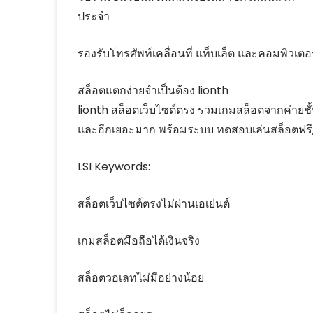
ประจำ
รองรับโทรศัพท์เคลื่อนที่ แท็บเล็ต และคอมพิวเตอร
สล็อตแตกง่ายจำเป็นต้อง lionth
lionth สล็อตเว็บไซต์ตรง รวมเกมสล็อตจากค่ายช
และอีกเยอะมาก พร้อมระบบ ทดสอบเล่นสล็อตฟรี, ซ
LSI Keywords:
สล็อตเว็บไซต์ตรงไม่ผ่านเอเย่นต์
เกมสล็อตมือถือได้เงินจริง
สล็อตวอเลทไม่มีอย่างน้อย