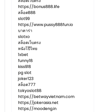
สล็อตเว็บตรง
https://bonus888.life
สล็อต888
slot99
https://www.pussy888fun.io
บาคาร่า
slotxo
สล็อตเว็บตรง
หนังโป๊ไทย
1xbet
funny18
kiss918
pg slot
joker123
สล็อต777
tokyoslot88
https://betwayvietnam.com
https://jokerasia.net
https://moodeng.in