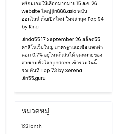
พร้อมเกมให้เลือกมากมาย 15 ส.ค. 26
website ใหญ่ jin888.asia พนัน
ออนไลน์ เว็บเปิดใหม่ ใหม่ล่าสุด Top 94
by Kina
Jinda55 17 September 26 สล็อต55
คาสิโนเว็บใหญ่ มาตรฐานเอเชีย แจกค่า
คอม 0.7% อยู่ไหนก็เล่นได้ จุดหมายของ
สายเกมทั่วโลก jinda55 เข้าร่วมวันนี้
รวยทันที Top 73 by Serena
Jin55.guru
หมวดหมู่
123lionth