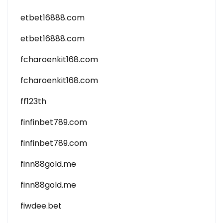
etbet16888.com
etbet16888.com
fcharoenkit168.com
fcharoenkit168.com
ff123th
finfinbet789.com
finfinbet789.com
finn88gold.me
finn88gold.me
fiwdee.bet