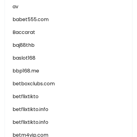
av
babet555.com
Baccarat
baj88thb
baslot168
bbp168.me
betboxclubs.com
betflixtikto
betflixtikto.info
betflixtikto.info
betm4vip.com