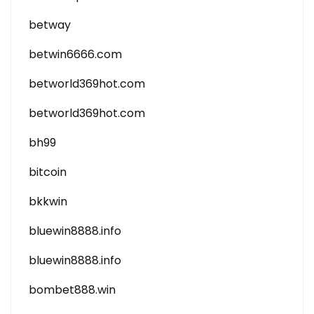
betway
betwin6666.com
betworld369hot.com
betworld369hot.com
bh99
bitcoin
bkkwin
bluewin8888.info
bluewin8888.info
bombet888.win