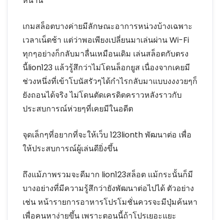
หน้านี้
เกมสล็อตบางค่ายมีลักษณะอาการหน่วงบ้างเฉพาะ
เวลาเน็ตช้า แต่ว่าพอเพียงเปลี่ยนมาเล่นผ่าน Wi-Fi
ทุกๆอย่างก็กลับมาลื่นเหมือนเดิม เล่นสล็อตกับตรง
นี้lion123 แล้วรู้สึกว่าไม่โดนล็อกยูส เนื่องจากเคยมี
ช่วงหนึ่งที่เข้าโบนัสรัวๆได้กำไรกลับมาแบบงงงวยๆก็
ยังถอนได้จริง ไม่โดนตัดเครดิตคราวหลังราวกับ
ประสบการณ์ห่วยๆที่เคยมีในอดีต
จุดเล็กๆที่อยากที่จะให้เว็บ 123lionth พัฒนาต่อ เพื่อ
ให้ประสบการณ์ผู้เล่นดียิ่งขึ้น
ถึงแม้ภาพรวมจะดีมาก lion123สล็อต แม้กระนั้นก็มี
บางอย่างที่มีความรู้สึกว่ายังพัฒนาต่อไปได้ ตัวอย่าง
เช่น หน้ารายการอาหารโปรโมชั่นควรจะมีปุ่มค้นหา
เพื่อคนหาง่ายขึ้น เพราะตอนนี้ถ้าโปรเยอะแยะ