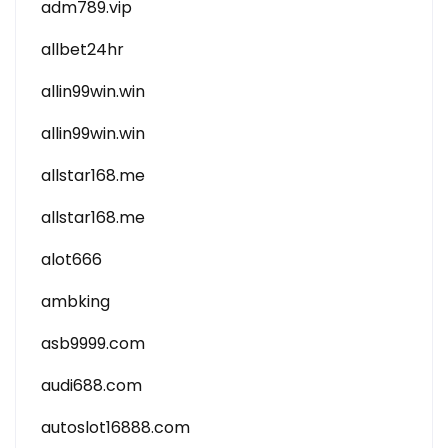
adm789.vip
allbet24hr
allin99win.win
allin99win.win
allstar168.me
allstar168.me
alot666
ambking
asb9999.com
audi688.com
autoslot16888.com