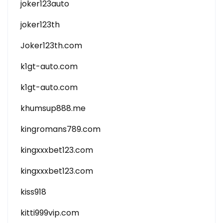
joker123auto
joker123th
Joker123th.com
k1gt-auto.com
k1gt-auto.com
khumsup888.me
kingromans789.com
kingxxxbet123.com
kingxxxbet123.com
kiss918
kitti999vip.com