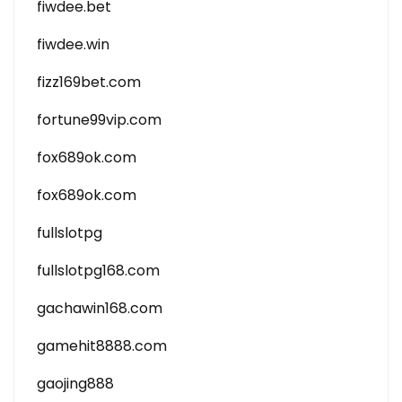
fiwdee.bet
fiwdee.win
fizz169bet.com
fortune99vip.com
fox689ok.com
fox689ok.com
fullslotpg
fullslotpg168.com
gachawin168.com
gamehit8888.com
gaojing888