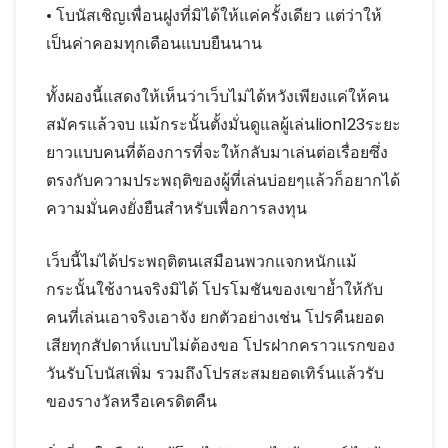
• โบนัสเชิญเพื่อนฝูงที่มิได้ให้แค่ครั้งเดียว แต่ว่าให้
เป็นค่าคอมทุกเดือนแบบยืนนาน
ทั้งผองนี้แสดงให้เห็นว่าเว็บไม่ได้หวังเพียงแค่ให้คน
สมัครแล้วจบ แม้กระนั้นตั้งมั่นดูแลผู้เล่นlion123ระยะ
ยาวแบบคนที่ต้องการที่จะให้กลับมาเล่นต่อเรื่อยซึ่ง
ตรงกับความประพฤติของผู้ที่เล่นบ่อยๆแล้วก็อยากได้
ความมั่นคงยั่งยืนสำหรับเพื่อการลงทุน
เว็บนี้ไม่ได้ประพฤติตนเสมือนพวกแจกหนักแม้
กระนั้นใช้งานจริงมิได้ โปรโมชันของเขาย้ำให้กับ
คนที่เล่นเอาจริงเอาจัง ยกตัวอย่างเช่น โปรคืนยอด
เสียทุกสัปดาห์แบบไม่ต้องขอ โปรฝากคราวแรกของ
วันรับโบนัสเพิ่ม รวมถึงโปรสะสมยอดเทิร์นแล้วรับ
ของรางวัลหรือเครดิตคืน