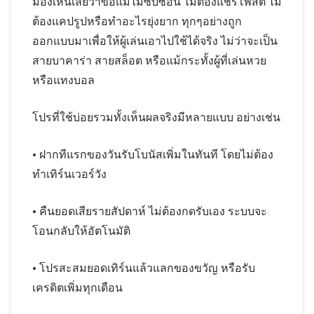
มองเห็นเลยว่าข้อแม้ไม่ซับซ้อน ไม่ต้องแชร์โพสต์ ไม่
ต้องแคปรูปหรือทำอะไรยุ่งยาก ทุกๆอย่างถูก
ออกแบบมาเพื่อให้ผู้เล่นเอาไปใช้ได้จริง ไม่ว่าจะเป็น
สายบาคาร่า สายสล็อต หรือแม้กระทั้งผู้ที่เล่นหวย
หรือแทงบอล
โปรที่ใช้บ่อยรวมทั้งเห็นผลจริงมีหลายแบบ อย่างเช่น
• ฝากทีแรกของวันรับโบนัสเพิ่มในทันที โดยไม่ต้อง
ทำเทิร์นเวอร์วัง
• คืนยอดเสียรายสัปดาห์ ไม่ต้องกดรับเอง ระบบจะ
โอนกลับให้อัตโนมัติ
• โปรสะสมยอดเทิร์นแล้วแลกของขวัญ หรือรับ
เครดิตเพิ่มทุกเดือน