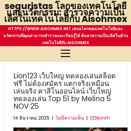
Skip
seguristas โลกของเทคโนโลยี
และนวัตกรรม: สำรวจความเป็น
to
เลิศในเทคโนโลยีกับ Aisohmex
content
HTTPS://WWW.AISOHMEX.NET เสนอโลกของเทคโนโลยีและ
นวัตกรรมที่คุณสามารถสำรวจและเรียนรู้ได้ ค้นหาความเป็นเลิศในด้าน
เทคโนโลยีกับ AISOHMEX
ป้ายกำกับ:
lion123สล็อต
Lion123 เว็บใหญ่ ทดลองเล่นสล็อต
ฟรี ไม่ต้องสมัคร แตกจริงเหมือน
เล่นจริง คาสิโนออนไลน์ เว็บใหญ่
ทดลองเล่น Top 51 by Melina 5
NOV 25
14 ธันวาคม 2025
|
ไม่มีความเห็น
|
123lionth