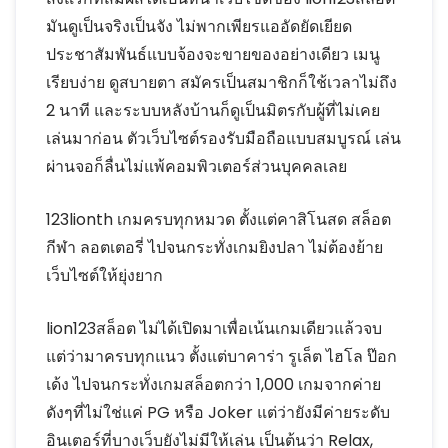
มันดูเป็นจริงเป็นจัง ไม่พากเพียรแออัดยัดเยียด
ประชาสัมพันธ์แบบจ้องจะขายของอย่างเดียว เมนู
เรียบง่าย ดูสบายตา สมัครเป็นสมาชิกก็ใช้เวลาไม่ถึง
2 นาที และระบบหลังบ้านก็ดูเป็นมิตรกับผู้ที่ไม่เคย
เล่นมาก่อน ตัวเว็บไซต์รองรับมือถือแบบสมบูรณ์ เล่น
ผ่านจอก็ลื่นไม่แพ้คอมพิวเตอร์ส่วนบุคคลเลย
123lionth เกมครบทุกหมวด ตั้งแต่คาสิโนสด สล็อต
กีฬา ลอตเตอรี่ ไปจนกระทั่งเกมยิงปลา ไม่ต้องย้าย
เว็บไซต์ให้ยุ่งยาก
lion123สล็อต ไม่ได้เปิดมาเพื่อเน้นเกมเดียวแล้วจบ
แต่ว่ามาครบทุกแนว ตั้งแต่บาคาร่า รูเล็ต ไฮโล ป๊อก
เด้ง ไปจนกระทั่งเกมสล็อตกว่า 1,000 เกมจากค่าย
ดังๆที่ไม่ใช่แค่ PG หรือ Joker แต่ว่ายังมีค่ายระดับ
อินเตอร์ที่บางเว็บยังไม่มีให้เล่น เป็นต้นว่า Relax,