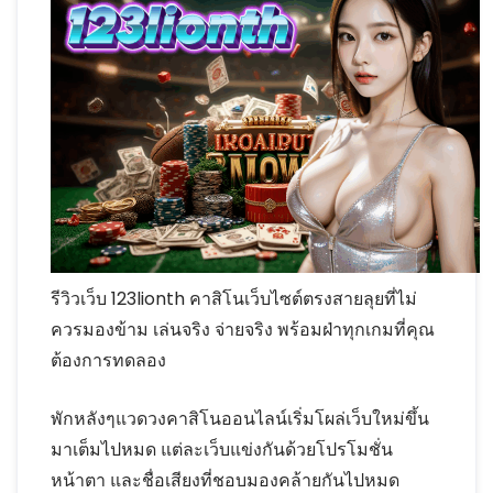
รีวิวเว็บ 123lionth คาสิโนเว็บไซต์ตรงสายลุยที่ไม่
ควรมองข้าม เล่นจริง จ่ายจริง พร้อมฝ่าทุกเกมที่คุณ
ต้องการทดลอง
พักหลังๆแวดวงคาสิโนออนไลน์เริ่มโผล่เว็บใหม่ขึ้น
มาเต็มไปหมด แต่ละเว็บแข่งกันด้วยโปรโมชั่น
หน้าตา และชื่อเสียงที่ชอบมองคล้ายกันไปหมด