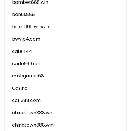
bombet888.win
bonus888
brazil999 ทางเข้า
bwvip4.com
cafe444
carlo999.net
cashgame168
Casino
cc11388.com
chinatown888.win
chinatown888.win