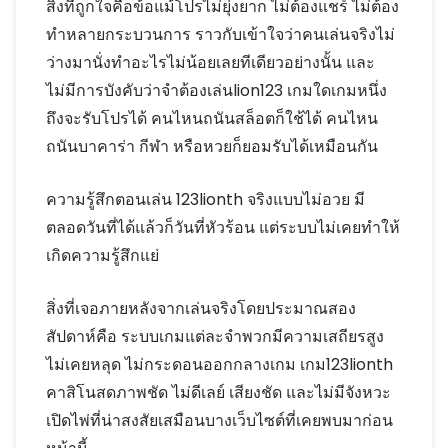
สิ่งที่ถูกใจคือข้อแม้โปรไม่ยุ่งยาก ไม่ต้องแชร์ ไม่ต้อง
ทำหลายกระบวนการ ราวกับเข้าใจว่าคนเล่นจริงไม่
ว่างมานั่งทำอะไรไม่น้อยเลยทีเดียวอย่างนั้น และ
ไม่มีการบังคับว่าจำต้องเล่นlion123 เกมใดเกมหนึ่ง
ถึงจะรับโปรได้ คนไหนถนันสล็อตก็ใช้ได้ คนไหน
ถนันบาคาร่า กีฬา หรือหวยก็ยอมรับได้เหมือนกัน
ความรู้สึกตอนเล่น 123lionth จริงแบบไม่อวย มี
ตลอดวันที่ได้แล้วก็วันที่หัวร้อน แต่ระบบไม่เคยทำให้
เกิดความรู้สึกแย่
สิ่งที่เจอภายหลังจากเล่นจริงโดยประมาณสอง
สัปดาห์คือ ระบบเกมแต่ละจำพวกมีความเสถียรสูง
ไม่เคยหลุด ไม่กระดอนออกกลางเกม เกม123lionth
คาสิโนสดภาพชัด ไม่ดีเลย์ เสียงชัด และไม่มีจังหวะ
เปิดไพ่ที่น่าสงสัยเสมือนบางเว็บไซต์ที่เคยพบมาก่อน