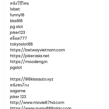
หนังโป๊ไทย
1xbet
funny18
kiss918
pg slot
joker123
สล็อต777
tokyoslot88
https://betwayvietnam.com
https://jokerasia.net
https://moodeng.in
pgslot
https://918kissauto.xyz
หนังชนโรง
sagame
joker 123
http://www.movie87hd.com
https://www.pussy888play.com