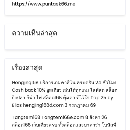
https://www.puntaek66.me
ความเห็นล่าสุด
เรื่องล่าสุด
Hengjing168 บริการเกมคาสิโน ครบครัน 24 ชั่วโมง
Cash back 10% ยูสเดียว เล่นได้ทุกเกม ไลฟ์สด สล็อต
ยิงปลา กีฬา ไพ่ สล็อต168 คุ้มค่า ที่ไว้ใจ Top 25 by
Elias hengjing168d.com 3 กรกฎาคม 69
Tangtem168 Tangtem168e.com 8 สิงหา 26
สล็อต168 เว็บเดียวครบ ทั้งสล็อตและบาคาร่า โบนัสพี่