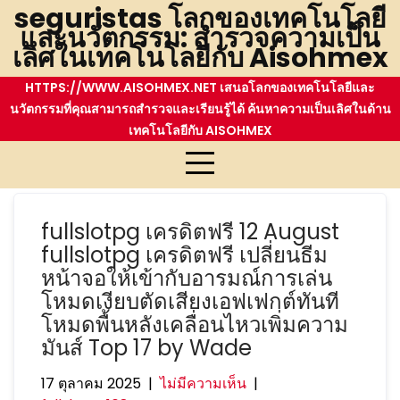
Skip
seguristas โลกของเทคโนโลยี
และนวัตกรรม: สำรวจความเป็น
to
เลิศในเทคโนโลยีกับ Aisohmex
content
HTTPS://WWW.AISOHMEX.NET เสนอโลกของเทคโนโลยีและ
นวัตกรรมที่คุณสามารถสำรวจและเรียนรู้ได้ ค้นหาความเป็นเลิศในด้าน
เทคโนโลยีกับ AISOHMEX
ป้ายกำกับ:
fullslotpg เครดิตฟรี
fullslotpg เครดิตฟรี 12 August
fullslotpg เครดิตฟรี เปลี่ยนธีม
หน้าจอให้เข้ากับอารมณ์การเล่น
โหมดเงียบตัดเสียงเอฟเฟกต์ทันที
โหมดพื้นหลังเคลื่อนไหวเพิ่มความ
มันส์ Top 17 by Wade
17 ตุลาคม 2025
|
ไม่มีความเห็น
|