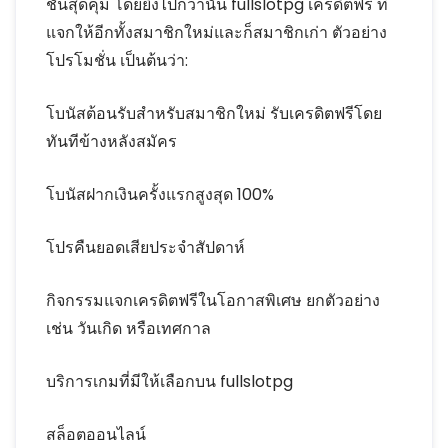
ชั่นสุดคุ้ม โดยยิ่งไปกว่านั้น fullslotpg เครดิตฟรี ที่
แจกให้อีกทั้งสมาชิกใหม่และก็สมาชิกเก่า ตัวอย่าง
โปรโมชั่น เป็นต้นว่า:
โบนัสต้อนรับสำหรับสมาชิกใหม่ รับเครดิตฟรีโดย
ทันทีข้างหลังสมัคร
โบนัสฝากเงินครั้งแรกสูงสุด 100%
โปรคืนยอดเสียประจำสัปดาห์
กิจกรรมแจกเครดิตฟรีในโอกาสพิเศษ ยกตัวอย่าง
เช่น วันเกิด หรือเทศกาล
บริการเกมที่มีให้เลือกบน fullslotpg
สล็อตออนไลน์