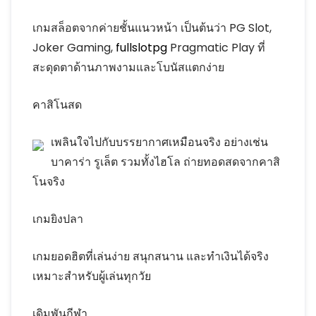
เกมสล็อตจากค่ายชั้นแนวหน้า เป็นต้นว่า PG Slot,
Joker Gaming,
fullslotpg
Pragmatic Play ที่
สะดุดตาด้านภาพงามและโบนัสแตกง่าย
คาสิโนสด
เพลินใจไปกับบรรยากาศเหมือนจริง อย่างเช่น
บาคาร่า รูเล็ต รวมทั้งไฮโล ถ่ายทอดสดจากคาสิ
โนจริง
เกมยิงปลา
เกมยอดฮิตที่เล่นง่าย สนุกสนาน และทำเงินได้จริง
เหมาะสำหรับผู้เล่นทุกวัย
เดิมพันกีฬา