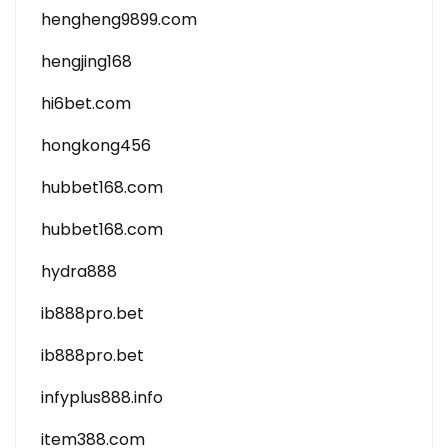
hengheng9899.com
hengjing168
hi6bet.com
hongkong456
hubbet168.com
hubbet168.com
hydra888
ib888pro.bet
ib888pro.bet
infyplus888.info
item388.com