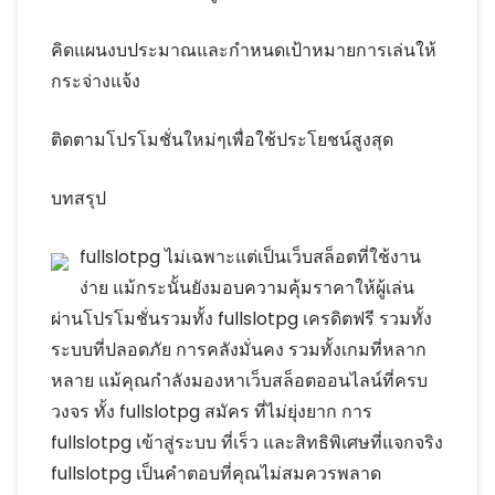
คิดแผนงบประมาณและกำหนดเป้าหมายการเล่นให้
กระจ่างแจ้ง
ติดตามโปรโมชั่นใหม่ๆเพื่อใช้ประโยชน์สูงสุด
บทสรุป
fullslotpg ไม่เฉพาะแต่เป็นเว็บสล็อตที่ใช้งาน
ง่าย แม้กระนั้นยังมอบความคุ้มราคาให้ผู้เล่น
ผ่านโปรโมชั่นรวมทั้ง fullslotpg เครดิตฟรี รวมทั้ง
ระบบที่ปลอดภัย การคลังมั่นคง รวมทั้งเกมที่หลาก
หลาย แม้คุณกำลังมองหาเว็บสล็อตออนไลน์ที่ครบ
วงจร ทั้ง fullslotpg สมัคร ที่ไม่ยุ่งยาก การ
fullslotpg เข้าสู่ระบบ ที่เร็ว และสิทธิพิเศษที่แจกจริง
fullslotpg เป็นคำตอบที่คุณไม่สมควรพลาด