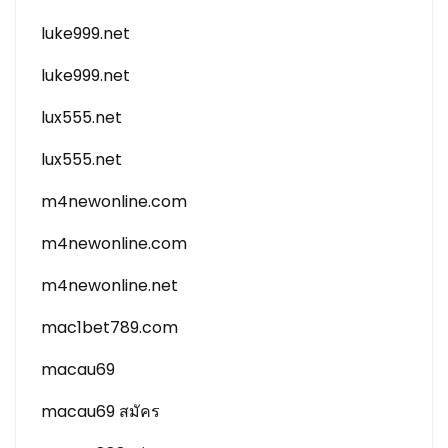
luke999.net
luke999.net
lux555.net
lux555.net
m4newonline.com
m4newonline.com
m4newonline.net
mac1bet789.com
macau69
macau69 สมัคร