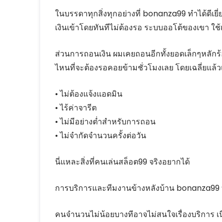
ในบรรดาทุกสิ่งทุกอย่างที่ bonanza99 ทำได้ดีเย
เงินเข้าโดยทันทีไม่ต้องรอ ระบบออโต้ของเขา ใช้เ
ส่วนการถอนเงิน ผมเคยถอนอีกทั้งยอดเล็กๆหลักร้
ไหนที่จะต้องรอคอยข้ามชั่วโมงเลย โดยเฉลี่ยแล้วเบิ
• ไม่ต้องแจ้งแอดมิน
• ไร้ค่าจารีต
• ไม่มีอย่างต่ำสำหรับการถอน
• ไม่จำกัดจำนวนครั้งต่อวัน
นี่แหละสิ่งที่คนเล่นสล็อต99 จริงอยากได้
การบริการและทีมงานข้างหลังบ้าน bonanza99 ที่ตอ
คนจำนวนไม่น้อยบางทีอาจไม่สนใจเรื่องบริการ เนื