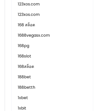
123xos.com
123xos.com
168 สล็อต
1688vegasx.com
168pg
168slot
168สล็อต
188bet
188betth
1xbet
1xbit