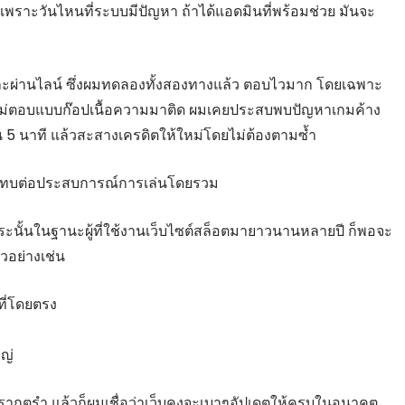
เพราะวันไหนที่ระบบมีปัญหา ถ้าได้แอดมินที่พร้อมช่วย มันจะ
และผ่านไลน์ ซึ่งผมทดลองทั้งสองทางแล้ว ตอบไวมาก โดยเฉพาะ
อท ไม่ตอบแบบก๊อปเนื้อความมาติด ผมเคยประสบพบปัญหาเกมค้าง
5 นาที แล้วสะสางเครดิตให้ใหม่โดยไม่ต้องตามซ้ำ
้กระทบต่อประสบการณ์การเล่นโดยรวม
ระนั้นในฐานะผู้ที่ใช้งานเว็บไซต์สล็อตมายาวนานหลายปี ก็พอจะ
ัวอย่างเช่น
ที่โดยตรง
หญ่
แล้วตรากตรำ แล้วก็ผมเชื่อว่าเว็บคงจะเบาๆอัปเดตให้ครบในอนาคต