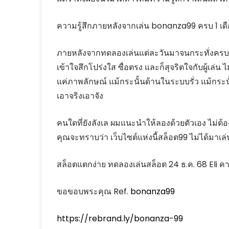
ความรู้สึกภายหลังจากเล่น bonanza99 ครบ 1 เดื
ภายหลังจากทดลองเล่นแต่ละวันมาจนกระทั่งครบเดื
เข้าใจสึกโปร่งใส ซื่อตรง และก็สุจริตใจกับผู้เล่น ไม
แค่ภาพลักษณ์ แม้กระนั้นด้านในระบบรั่ว แม้กระนั้
เอาจริงเอาจัง
คนใดที่ยังลังเล ผมแนะนำให้ลองด้วยตัวเอง ไม่ต้อ
คุณจะทราบว่า เว็บไซต์แห่งนี้สล็อต99 ไม่ได้มาเล
สล็อตแตกง่าย ทดลองเล่นสล็อต 24 ธ.ค. 68 Eli คาส
ขอขอบพระคุณ Ref.
bonanza99
https://rebrand.ly/bonanza-99