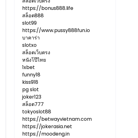
สล็อตเว็บตรง
https://bonus888.life
สล็อต888
slot99
https://www.pussy888fun.io
บาคาร่า
slotxo
สล็อตเว็บตรง
หนังโป๊ไทย
1xbet
funny18
kiss918
pg slot
joker123
สล็อต777
tokyoslot88
https://betwayvietnam.com
https://jokerasia.net
https://moodeng.in