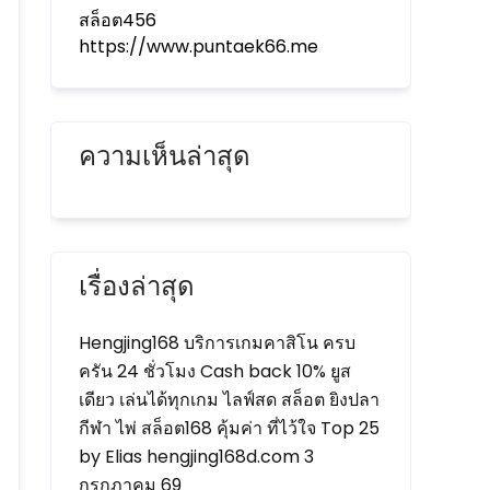
สล็อต456
https://www.puntaek66.me
ความเห็นล่าสุด
เรื่องล่าสุด
Hengjing168 บริการเกมคาสิโน ครบ
ครัน 24 ชั่วโมง Cash back 10% ยูส
เดียว เล่นได้ทุกเกม ไลฟ์สด สล็อต ยิงปลา
กีฬา ไพ่ สล็อต168 คุ้มค่า ที่ไว้ใจ Top 25
by Elias hengjing168d.com 3
กรกฎาคม 69