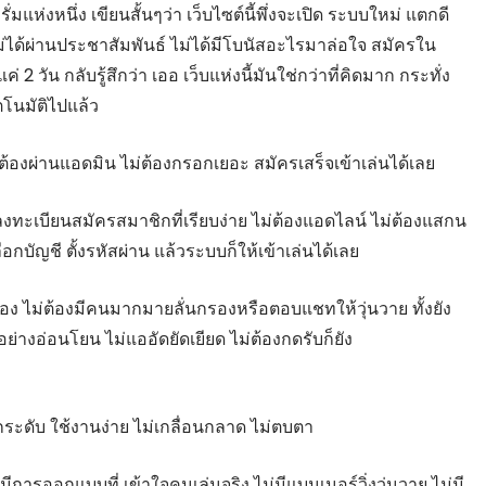
มแห่งหนึ่ง เขียนสั้นๆว่า เว็บไซต์นี้พึ่งจะเปิด ระบบใหม่ แตกดี
่ได้ผ่านประชาสัมพันธ์ ไม่ได้มีโบนัสอะไรมาล่อใจ สมัครใน
2 วัน กลับรู้สึกว่า เออ เว็บแห่งนี้มันใช่กว่าที่คิดมาก กระทั่ง
ัตโนมัติไปแล้ว
องผ่านแอดมิน ไม่ต้องกรอกเยอะ สมัครเสร็จเข้าเล่นได้เลย
รลงทะเบียนสมัครสมาชิกที่เรียบง่าย ไม่ต้องแอดไลน์ ไม่ต้องแสกน
อกบัญชี ตั้งรหัสผ่าน แล้วระบบก็ให้เข้าเล่นได้เลย
วเอง ไม่ต้องมีคนมากมายลั่นกรองหรือตอบแชทให้วุ่นวาย ทั้งยัง
างอ่อนโยน ไม่แออัดยัดเยียด ไม่ต้องกดรับก็ยัง
ุกระดับ ใช้งานง่าย ไม่เกลื่อนกลาด ไม่ตบตา
ีการออกแบบที่ เข้าใจคนเล่นจริง ไม่มีแบนเนอร์วิ่งวุ่นวาย ไม่มี