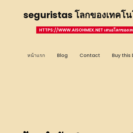
Skip
to
seguristas โลกของเทคโนโ
content
HTTPS://WWW.AISOHMEX.NET เสนอโลกของเทคโนโล
หน้าแรก
Blog
Contact
Buy this