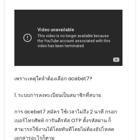
เพราะเหตุใดจำต้องเลือก acebet7?
1. ระบบการลงทะเบียนเป็นสมาชิกที่สบาย
การ acebet7 สมัคร ใช้เวลาไม่ถึง 2 นาที กรอก
เบอร์โทรศัพท์ การันตีรหัส OTP ตั้งรหัสผ่าน ก็
สามารถใช้งานได้โดยทันทีโดยไม่ต้องอัปโหลด
เอกสารอะไรก็ตาม