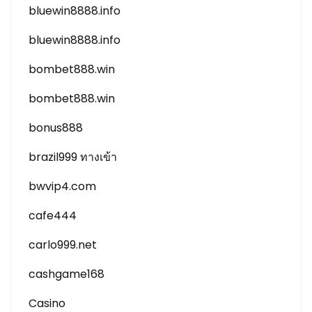
bluewin8888.info
bluewin8888.info
bombet888.win
bombet888.win
bonus888
brazil999 ทางเข้า
bwvip4.com
cafe444
carlo999.net
cashgame168
Casino