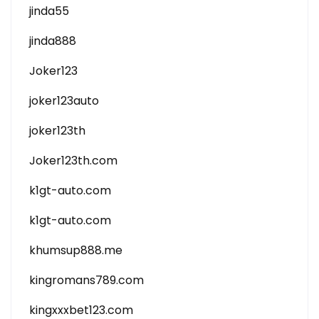
jinda55
jinda888
Joker123
joker123auto
joker123th
Joker123th.com
k1gt-auto.com
k1gt-auto.com
khumsup888.me
kingromans789.com
kingxxxbet123.com