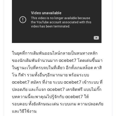
ในยุคที่การเดิมพันออนไลน์กลายเป็นหนทางหลัก
ของนักเดิมพันจำนวนมาก acebet7 โดดเด่นขึ้นมา
ในฐานะเว็บที่ครบจบในที่เดียว อีกทั้งเกมสล็อต คาสิ
โน กีฬา รวมทั้งอื่นๆอีกมากมาย พร้อมระบบ
acebet7 สมัคร ที่ง่าย ระบบ acebet7 เข้าระบบ ที่
ปลอดภัย และก็แจก acebet7 เครดิตฟรี แบบไม่กั๊ก
บทความนี้จะพาคุณไปรู้จักกับ acebet7 ให้
รอบคอบ ทั้งยังลักษณะเด่น ระบบเกม ความปลอดภัย
และวิธีใช้งาน