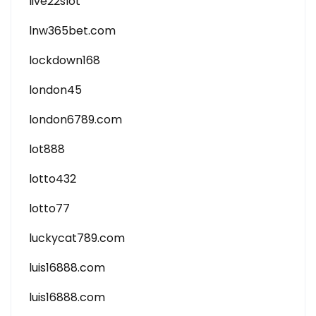
live22slot
lnw365bet.com
lockdown168
london45
london6789.com
lot888
lotto432
lotto77
luckycat789.com
luis16888.com
luis16888.com