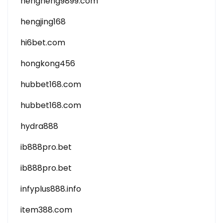
hengheng9899.com
hengjing168
hi6bet.com
hongkong456
hubbet168.com
hubbet168.com
hydra888
ib888pro.bet
ib888pro.bet
infyplus888.info
item388.com