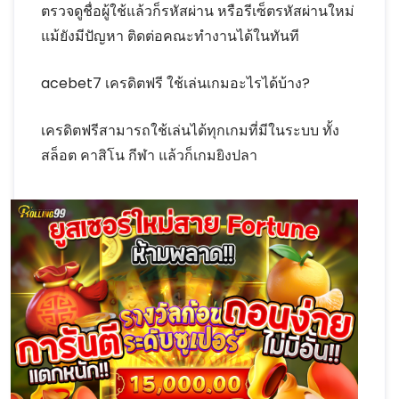
ตรวจดูชื่อผู้ใช้แล้วก็รหัสผ่าน หรือรีเซ็ตรหัสผ่านใหม่
แม้ยังมีปัญหา ติดต่อคณะทำงานได้ในทันที
acebet7 เครดิตฟรี ใช้เล่นเกมอะไรได้บ้าง?
เครดิตฟรีสามารถใช้เล่นได้ทุกเกมที่มีในระบบ ทั้ง
สล็อต คาสิโน กีฬา แล้วก็เกมยิงปลา