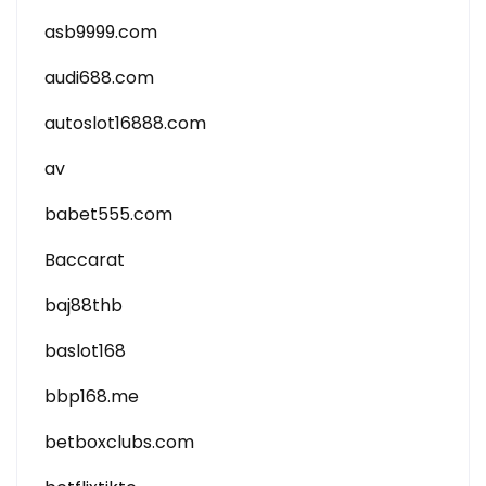
asb9999.com
audi688.com
autoslot16888.com
av
babet555.com
Baccarat
baj88thb
baslot168
bbp168.me
betboxclubs.com