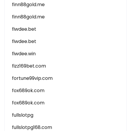
finn88gold.me
finn88gold.me
fiwdee.bet
fiwdee.bet
fiwdee.win
fizz169bet.com
fortune99vip.com
fox689ok.com
fox689ok.com
fullslotpg
fullslotpg168.com