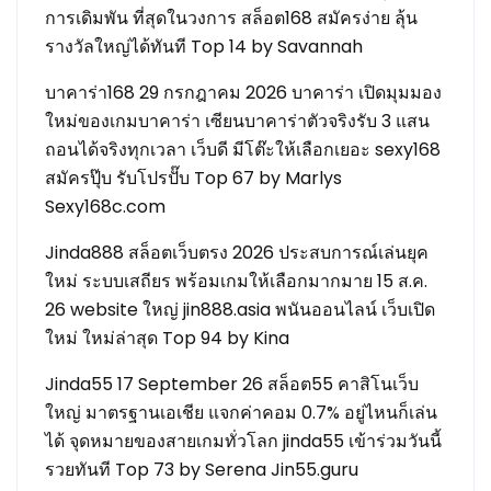
การเดิมพัน ที่สุดในวงการ สล็อต168 สมัครง่าย ลุ้น
รางวัลใหญ่ได้ทันที Top 14 by Savannah
บาคาร่า168 29 กรกฎาคม 2026 บาคาร่า เปิดมุมมอง
ใหม่ของเกมบาคาร่า เซียนบาคาร่าตัวจริงรับ 3 แสน
ถอนได้จริงทุกเวลา เว็บดี มีโต๊ะให้เลือกเยอะ sexy168
สมัครปุ๊บ รับโปรปั๊บ Top 67 by Marlys
Sexy168c.com
Jinda888 สล็อตเว็บตรง 2026 ประสบการณ์เล่นยุค
ใหม่ ระบบเสถียร พร้อมเกมให้เลือกมากมาย 15 ส.ค.
26 website ใหญ่ jin888.asia พนันออนไลน์ เว็บเปิด
ใหม่ ใหม่ล่าสุด Top 94 by Kina
Jinda55 17 September 26 สล็อต55 คาสิโนเว็บ
ใหญ่ มาตรฐานเอเชีย แจกค่าคอม 0.7% อยู่ไหนก็เล่น
ได้ จุดหมายของสายเกมทั่วโลก jinda55 เข้าร่วมวันนี้
รวยทันที Top 73 by Serena Jin55.guru