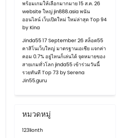
พร้อมเกมให้เลือกมากมาย 15 ส.ค. 26
website ใหญ่ jin888.asia พนัน
ออนไลน์ เว็บเปิดใหม่ ใหม่ล่าสุด Top 94
by Kina
Jinda55 17 September 26 สล็อต55
คาสิโนเว็บใหญ่ มาตรฐานเอเชีย แจกค่า
คอม 0.7% อยู่ไหนก็เล่นได้ จุดหมายของ
สายเกมทั่วโลก jinda55 เข้าร่วมวันนี้
รวยทันที Top 73 by Serena
Jin55.guru
หมวดหมู่
123lionth