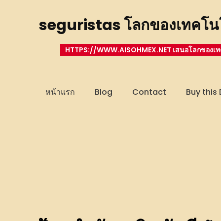
Skip
to
seguristas โลกของเทคโนโ
content
HTTPS://WWW.AISOHMEX.NET เสนอโลกของเทคโนโล
หน้าแรก
Blog
Contact
Buy this