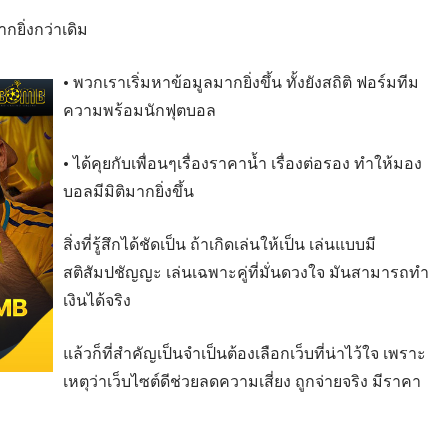
กยิ่งกว่าเดิม
• พวกเราเริ่มหาข้อมูลมากยิ่งขึ้น ทั้งยังสถิติ ฟอร์มทีม
ความพร้อมนักฟุตบอล
• ได้คุยกับเพื่อนๆเรื่องราคาน้ำ เรื่องต่อรอง ทำให้มอง
บอลมีมิติมากยิ่งขึ้น
สิ่งที่รู้สึกได้ชัดเป็น ถ้าเกิดเล่นให้เป็น เล่นแบบมี
สติสัมปชัญญะ เล่นเฉพาะคู่ที่มั่นดวงใจ มันสามารถทำ
เงินได้จริง
แล้วก็ที่สำคัญเป็นจำเป็นต้องเลือกเว็บที่น่าไว้ใจ เพราะ
เหตุว่าเว็บไซต์ดีช่วยลดความเสี่ยง ถูกจ่ายจริง มีราคา