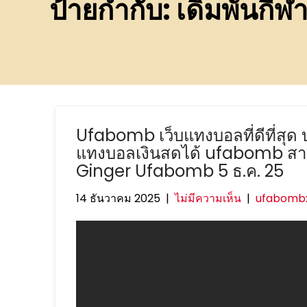
ป้ายกำกับ:
เดิมพันกีฬ
Ufabomb เว็บแทงบอลที่ดีที่สุด บ
แทงบอลเงินสดได้ ufabomb สาย
Ginger Ufabomb 5 ธ.ค. 25
14 ธันวาคม 2025
|
ไม่มีความเห็น
|
ufabomb