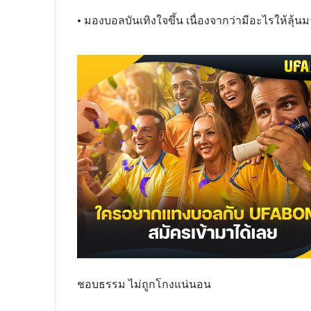
• มองบอลบันเทิงใจขึ้น เนื่องจากว่ามีอะไรให้ลุ้นมา
ชอบธรรม ไม่ถูกโกงแน่นอน