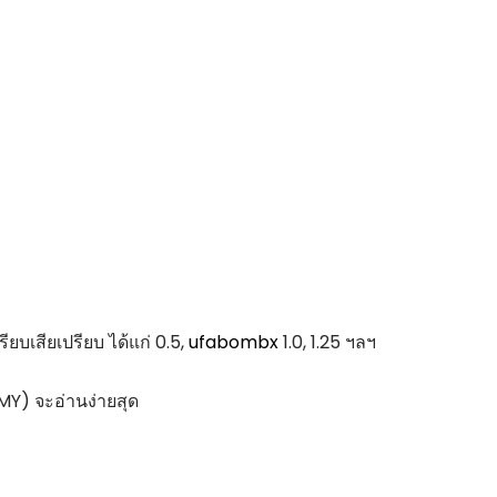
ยบเสียเปรียบ ได้แก่ 0.5,
ufabombx
1.0, 1.25 ฯลฯ
(MY) จะอ่านง่ายสุด