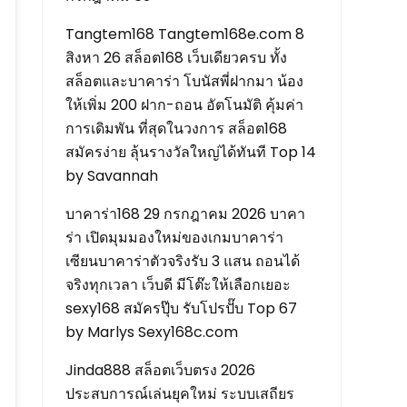
Tangtem168 Tangtem168e.com 8
สิงหา 26 สล็อต168 เว็บเดียวครบ ทั้ง
สล็อตและบาคาร่า โบนัสพี่ฝากมา น้อง
ให้เพิ่ม 200 ฝาก-ถอน อัตโนมัติ คุ้มค่า
การเดิมพัน ที่สุดในวงการ สล็อต168
สมัครง่าย ลุ้นรางวัลใหญ่ได้ทันที Top 14
by Savannah
บาคาร่า168 29 กรกฎาคม 2026 บาคา
ร่า เปิดมุมมองใหม่ของเกมบาคาร่า
เซียนบาคาร่าตัวจริงรับ 3 แสน ถอนได้
จริงทุกเวลา เว็บดี มีโต๊ะให้เลือกเยอะ
sexy168 สมัครปุ๊บ รับโปรปั๊บ Top 67
by Marlys Sexy168c.com
Jinda888 สล็อตเว็บตรง 2026
ประสบการณ์เล่นยุคใหม่ ระบบเสถียร