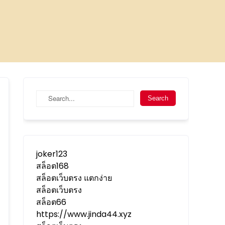
joker123
สล็อต168
สล็อตเว็บตรง แตกง่าย
สล็อตเว็บตรง
สล็อต66
https://www.jinda44.xyz