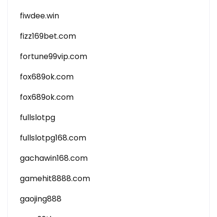
fiwdee.win
fizz169bet.com
fortune99vip.com
fox689ok.com
fox689ok.com
fullslotpg
fullslotpg168.com
gachawin168.com
gamehit8888.com
gaojing888