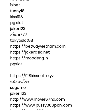
1xbet
funny18
kiss918
pg slot
joker123
สล็อต777
tokyoslot88
https://betwayvietnam.com
https://jokerasia.net
https://moodeng.in
pgslot
https://918kissauto.xyz
หนังชนโรง
sagame
joker 123
http://www.movie87hd.com
https://www.pussy888play.com