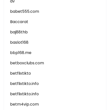
av
babet555.com
Baccarat
baj88thb
baslot168
bbp168.me
betboxclubs.com
betflixtikto
betflixtikto.info
betflixtikto.info
betm4vip.com