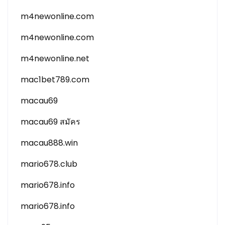
m4newonline.com
m4newonline.com
m4newonline.net
mac1bet789.com
macau69
macau69 สมัคร
macau888.win
mario678.club
mario678.info
mario678.info