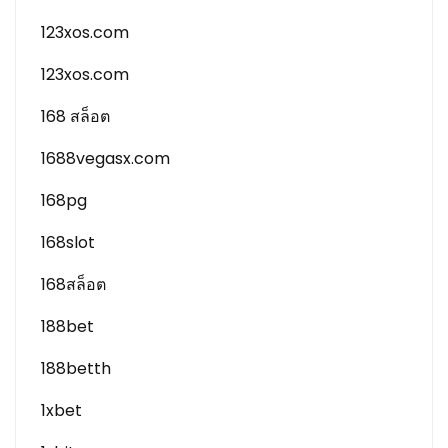
123xos.com
123xos.com
168 สล็อต
1688vegasx.com
168pg
168slot
168สล็อต
188bet
188betth
1xbet