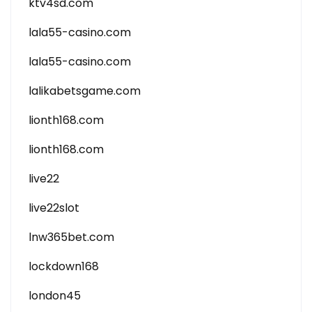
ktv4sd.com
lala55-casino.com
lala55-casino.com
lalikabetsgame.com
lionth168.com
lionth168.com
live22
live22slot
lnw365bet.com
lockdown168
london45