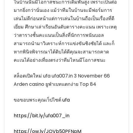
ในบ้านนั้นมีโอกาสชนะการเดิมพันสูง เพราะเป็นต่อ
มากยิ่งกว่านั่นเอง แม้ว่าทีมในบ้านจะมีฟอร์มการ
เล่นไม่ดีก่อนหน้าแต่การเล่นในบ้านถือเป็นเรื่องที่ดี
เยี่ยม ศึกษาเล่าเรียนอันดับตารางคะแนน เพราะเหตุ
ว่าตารางชั้นคะแนนเป็นสิ่งที่นักการพนันบอล
สามารถนำมาวิเคราะห์การแข่งขันชิงชัยได้ และก็
หากพินิจพิจารณาได้ดิบได้ดีคุณจะสามารถคาด
คะเนได้อย่างเที่ยงตรงว่าทีมไหนมีโอกาสชนะ
สล็อตเปิดใหม่ ufa ufa007.in 3 November 66
Arden casino ยูฟ่าเบทแตกง่าย Top 84
ขอขอบพระคุณเว็ปไซต์
ufa
https://bit.ly/ufa007_in
https://ow.ly/JOVb50PFNpM