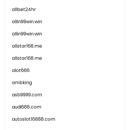
allbet24hr
allin99win.win
allin99win.win
allstar168.me
allstar168.me
alot666
ambking
asb9999.com
audi688.com
autoslot16888.com