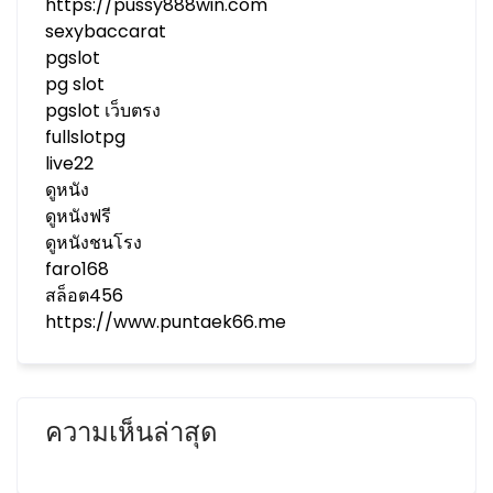
https://pussy888win.com
sexybaccarat
pgslot
pg slot
pgslot เว็บตรง
fullslotpg
live22
ดูหนัง
ดูหนังฟรี
ดูหนังชนโรง
faro168
สล็อต456
https://www.puntaek66.me
ความเห็นล่าสุด