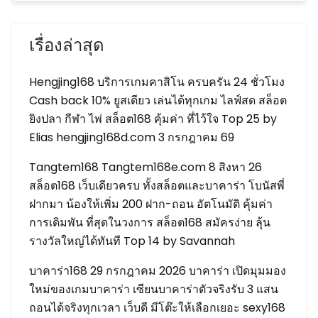
เรื่องล่าสุด
Hengjing168 บริการเกมคาสิโน ครบครัน 24 ชั่วโมง
Cash back 10% ยูสเดียว เล่นได้ทุกเกม ไลฟ์สด สล็อต
ยิงปลา กีฬา ไพ่ สล็อต168 คุ้มค่า ที่ไว้ใจ Top 25 by
Elias hengjing168d.com 3 กรกฎาคม 69
Tangtem168 Tangtem168e.com 8 สิงหา 26
สล็อต168 เว็บเดียวครบ ทั้งสล็อตและบาคาร่า โบนัสพี่
ฝากมา น้องให้เพิ่ม 200 ฝาก-ถอน อัตโนมัติ คุ้มค่า
การเดิมพัน ที่สุดในวงการ สล็อต168 สมัครง่าย ลุ้น
รางวัลใหญ่ได้ทันที Top 14 by Savannah
บาคาร่า168 29 กรกฎาคม 2026 บาคาร่า เปิดมุมมอง
ใหม่ของเกมบาคาร่า เซียนบาคาร่าตัวจริงรับ 3 แสน
ถอนได้จริงทุกเวลา เว็บดี มีโต๊ะให้เลือกเยอะ sexy168