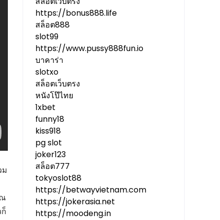
สล็อตเว็บตรง
https://bonus888.life
สล็อต888
slot99
https://www.pussy888fun.io
บาคาร่า
slotxo
สล็อตเว็บตรง
หนังโป๊ไทย
1xbet
funny18
kiss918
pg slot
joker123
สล็อต777
วม
tokyoslot88
https://betwayvietnam.com
ุณ
https://jokerasia.net
ก็
https://moodeng.in