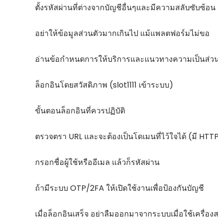
ตั้งรหัสผ่านที่ต่างจากบัญชีอื่นๆและมีความสลับซับซ้อน
อย่าให้ข้อมูลส่วนตัวมากเกินไป แม้แพลตฟอร์มไม่ขอ
อ่านข้อกำหนดการให้บริการและแนวทางความเป็นส่วนต
ล็อกอินโดยสวัสดิภาพ (slot1111 เข้าระบบ)
ขั้นตอนล็อกอินที่ควรปฏิบัติ
ตรวจตรา URL และจะต้องเป็นโดเมนที่ไว้ใจได้ (มี HTT
กรอกชื่อผู้ใช้หรืออีเมล แล้วก็รหัสผ่าน
ถ้ามีระบบ OTP/2FA ให้เปิดใช้งานเพื่อป้องกันบัญชี
เมื่อล็อกอินเสร็จ อย่าลืมออกมาจากระบบเมื่อใช้เครื่