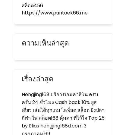
สล็อต456
https://www.puntaek66.me
ความเห็นล่าสุด
เรื่องล่าสุด
Hengjing168 บริการเกมคาสิโน ครบ
ครัน 24 ชั่วโมง Cash back 10% ยูส
เดียว เล่นได้ทุกเกม ไลฟ์สด สล็อต ยิงปลา
กีฬา ไพ่ สล็อต168 คุ้มค่า ที่ไว้ใจ Top 25
by Elias hengjing168d.com 3
กรกฎาคม 69