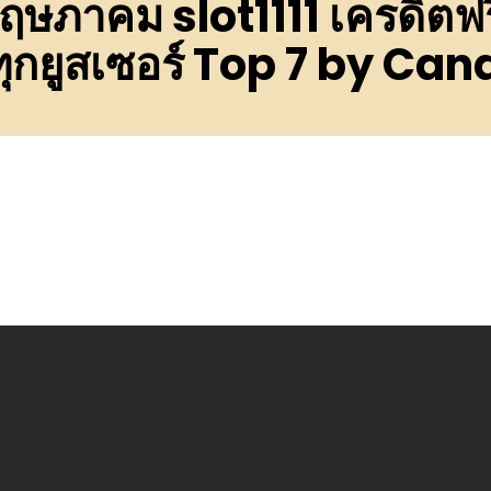
 พฤษภาคม slot1111 เครดิต
ทุกยูสเซอร์ Top 7 by Can