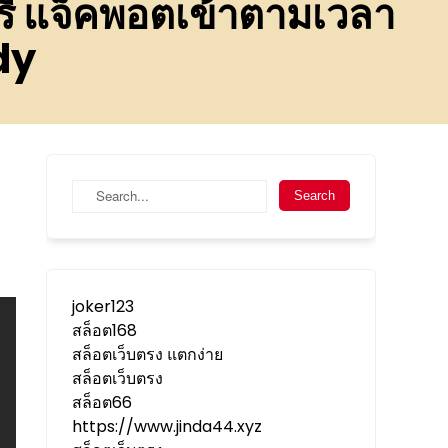
ฟรี แจ็คพอตเข้าตามเวลา
dy
joker123
สล็อต168
สล็อตเว็บตรง แตกง่าย
สล็อตเว็บตรง
สล็อต66
https://www.jinda44.xyz