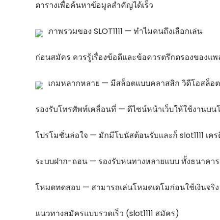
ตารางเพื่อค้นหาข้อมูลสำคัญได้เร็ว
ภาพรวมของ SLOT1111 — ทำไมคนถึงเลือกเล่น
ก่อนสมัคร ควรรู้เรื่องข้อดีและข้อควรตรึกตรองของแพลต
เกมหลากหลาย — มีสล็อตแบบคลาสสิก วิดีโอสล็อต แจ็
รองรับโทรศัพท์เคลื่อนที่ — ดีไซน์หน้าเว็บให้ใช้งานบนโท
โปรโมชั่นล่อใจ — มักมีโบนัสต้อนรับและก็ slot1111 เ
ระบบฝาก-ถอน — รองรับหนทางหลายแบบ ทั้งธนาคารแล้วก
โหมดทดสอบ — สามารถเล่นโหมดเดโมก่อนใช้เงินจริง ช
แนวทางสมัครแบบรวดเร็ว (slot1111 สมัคร)