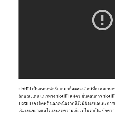
slot1111 เป็นแพลตฟอร์มเกมสล็อตออนไลน์ที่สะสมเกมจา
ลักษณะเด่น แนวทาง slot1111 สมัคร ขั้นตอนการ slot111
slot1111 เครดิตฟรี นอกเหนือจากนี้ยังมีข้อเสนอแนะกา
เริ่มเล่นอย่างแน่ใจและลดความเสี่ยงที่ไม่จำเป็น ข้อควา