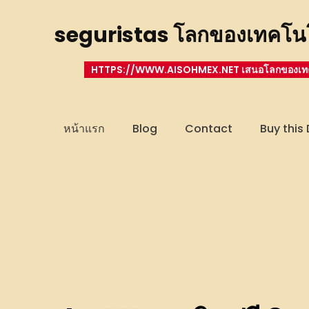
Skip
to
seguristas โลกของเทคโนโ
content
HTTPS://WWW.AISOHMEX.NET เสนอโลกของเทคโนโล
หน้าแรก
Blog
Contact
Buy this