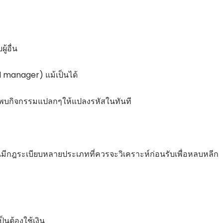
ู้อื่น
d manager) แม้เป็นได้
าพบกิจกรรมแปลกๆให้แปลงรหัสในทันที
นั้นมีกฎระเบียบหลายประเภทที่ควรจะวิเคราะห์ก่อนรับเพื่อหลบหลีก
นต้องใช้เงิน