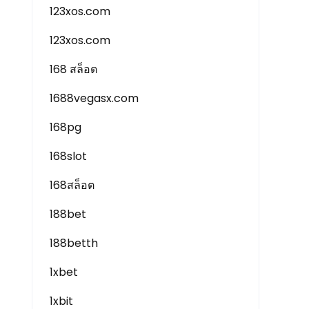
123xos.com
123xos.com
168 สล็อต
1688vegasx.com
168pg
168slot
168สล็อต
188bet
188betth
1xbet
1xbit