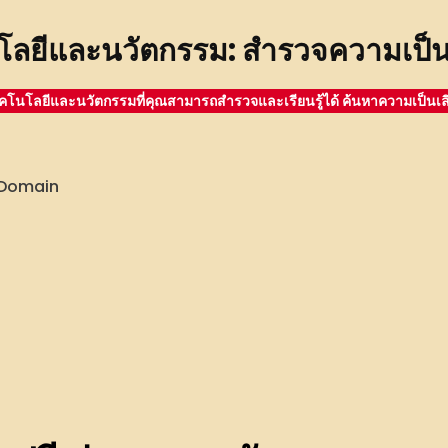
ลยีและนวัตกรรม: สำรวจความเป็น
ยีและนวัตกรรมที่คุณสามารถสำรวจและเรียนรู้ได้ ค้นหาความเป็นเล
 Domain