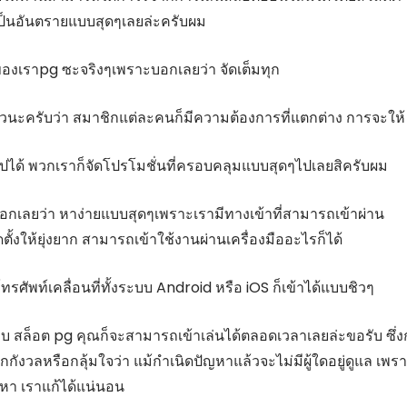
่เป็นอันตรายแบบสุดๆเลยล่ะครับผม
ของเราpg ซะจริงๆเพราะบอกเลยว่า จัดเต็มทุก
แล้วนะครับว่า สมาชิกแต่ละคนก็มีความต้องการที่แตกต่าง การจะให้
ไปได้ พวกเราก็จัดโปรโมชั่นที่ครอบคลุมแบบสุดๆไปเลยสิครับผม
กเลยว่า หาง่ายแบบสุดๆเพราะเรามีทางเข้าที่สามารถเข้าผ่าน
ตั้งให้ยุ่งยาก สามารถเข้าใช้งานผ่านเครื่องมืออะไรก็ได้
ทรศัพท์เคลื่อนที่ทั้งระบบ Android หรือ iOS ก็เข้าได้แบบชิวๆ
บบ สล็อต pg คุณก็จะสามารถเข้าเล่นได้ตลอดเวลาเลยล่ะขอรับ ซึ่
กกังวลหรือกลุ้มใจว่า แม้กำเนิดปัญหาแล้วจะไม่มีผู้ใดอยู่ดูแล เพร
หา เราแก้ได้แน่นอน