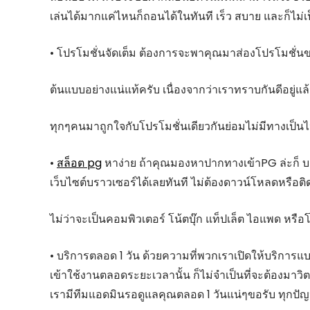
เล่นได้มากแค่ไหนก็ถอนได้ในทันที เร็ว สบาย และก็ไม
• โปรโมชั่นจัดเต็ม ต้องการจะพาคุณมาส่องโปรโมชั่น
ต้นแบบอย่างแน่แท้ครับ เนื่องจากว่าเราทราบกันดีอยู่
ทุกๆคนมาถูกใจกับโปรโมชั่นเดียวกันย่อมไม่มีทางเป็น
•
สล็อต pg
หาง่าย ถ้าคุณมองหาปากทางเข้าPG ล่ะก็ บอ
เว็บไซต์บราวเซอร์ได้เลยทันที ไม่ต้องดาวน์โหลดหรือติด
ไม่ว่าจะเป็นคอมพิวเตอร์ โน้ตบุ๊ก แท็ปเล็ต ไอแพด หรือโ
• บริการตลอด 1 วัน ด้วยความที่พวกเราเปิดให้บริการแ
เข้าใช้งานตลอดระยะเวลานั้น ก็ไม่จำเป็นที่จะต้องมาวิต
เรามีทีมแอดมินรอดูแลคุณตลอด 1 วันแน่ๆขอรับ ทุกปัญ