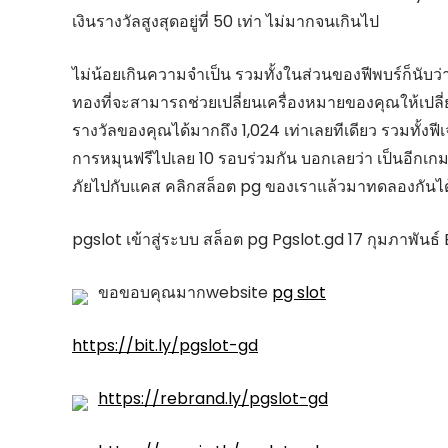
เงินรางวัลสูงสุดอยู่ที่ 50 เท่า ไม่มากจนเกินไป
ไม่น้อยเกินความจำเป็น รวมทั้งในส่วนของฟีพบร์ก็นับว่
ทองที่จะสามารถช่วยเปลี่ยนเครื่องหมายของคุณให้เปลี่ยนเ
รางวัลของคุณได้มากถึง 1,024 เท่าเลยทีเดียว รวมทั้งฟีเ
การหมุนฟรีไปเลย 10 รอบร่วมกัน บอกเลยว่า เป็นอีกเกม
ภัยไปกับแคส คลิกสล็อต pg ของเราแล้วมาทดลองกันไ
pgslot เข้าสู่ระบบ สล็อต pg Pgslot.gd 17 กุมภาพัน
ขอขอบคุณมากwebsite
pg slot
https://bit.ly/pgslot-gd
https://rebrand.ly/pgslot-gd