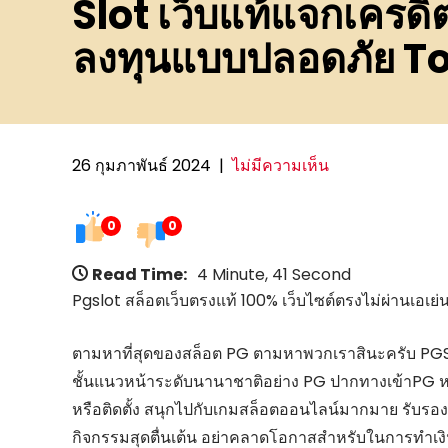
Slot เว็บแท้แจกเครดิต
ลงทุนแบบปลอดภัย To
26 กุมภาพันธ์ 2024
|
ไม่มีความเห็น
0
0
Read Time:
4 Minute, 41 Second
Pgslot สล็อตเว็บตรงแท้ 100% เว็บไซต์ตรงไม่ผ่านเอเย่
ตามหาที่สุดของสล็อต PG ตามหาพวกเราสินะครับ PGSL
ชั้นแนวหน้าระดับนานาชาติอย่าง PG ปากทางเข้าPG หา
หรือติดตั้ง สนุกไปกับเกมสล็อตออนไลน์มากมาย รับร
กิจกรรมสุดตื่นเต้น อย่าคลาดโอกาสสำหรับในการทำเงินท