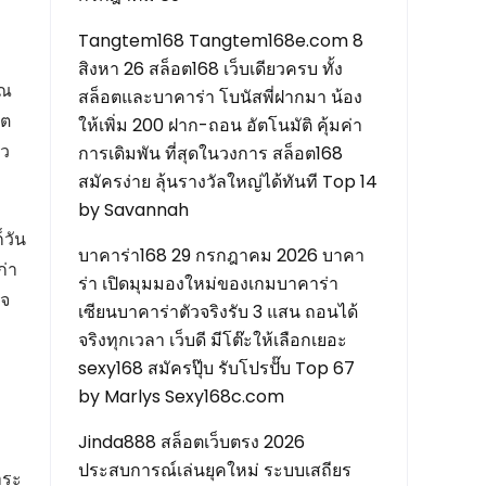
Tangtem168 Tangtem168e.com 8
สิงหา 26 สล็อต168 เว็บเดียวครบ ทั้ง
ุณ
สล็อตและบาคาร่า โบนัสพี่ฝากมา น้อง
อต
ให้เพิ่ม 200 ฝาก-ถอน อัตโนมัติ คุ้มค่า
าว
การเดิมพัน ที่สุดในวงการ สล็อต168
สมัครง่าย ลุ้นรางวัลใหญ่ได้ทันที Top 14
by Savannah
็วัน
บาคาร่า168 29 กรกฎาคม 2026 บาคา
ก่า
ร่า เปิดมุมมองใหม่ของเกมบาคาร่า
ใจ
เซียนบาคาร่าตัวจริงรับ 3 แสน ถอนได้
จริงทุกเวลา เว็บดี มีโต๊ะให้เลือกเยอะ
sexy168 สมัครปุ๊บ รับโปรปั๊บ Top 67
by Marlys Sexy168c.com
Jinda888 สล็อตเว็บตรง 2026
ๆ
ประสบการณ์เล่นยุคใหม่ ระบบเสถียร
ำระ