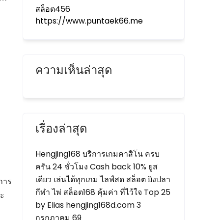
สล็อต456
https://www.puntaek66.me
ความเห็นล่าสุด
เรื่องล่าสุด
Hengjing168 บริการเกมคาสิโน ครบ
ครัน 24 ชั่วโมง Cash back 10% ยูส
เดียว เล่นได้ทุกเกม ไลฟ์สด สล็อต ยิงปลา
งการ
กีฬา ไพ่ สล็อต168 คุ้มค่า ที่ไว้ใจ Top 25
าะ
by Elias hengjing168d.com 3
กรกฎาคม 69