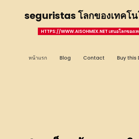
Skip
to
seguristas โลกของเทคโนโ
content
HTTPS://WWW.AISOHMEX.NET เสนอโลกของเทคโนโล
หน้าแรก
Blog
Contact
Buy this