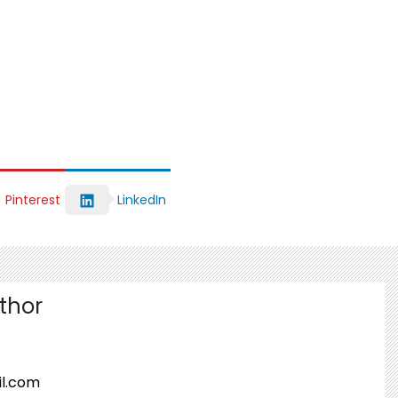
Pinterest
LinkedIn
thor
l.com