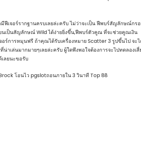
ามีฟีเจอร์รากฐานครบเลยล่ะครับ ไม่ว่าจะเป็น ฟีพบร์สัญลักษณ์กร
ป็นสัญลักษณ์ Wild ได้ง่ายยิ่งขึ้น,ฟีพบร์ตัวคูณ ที่จะช่วยคูณเงิน
จอร์การหมุนฟรี ถ้าคุณได้รับเครื่องหมาย Scatter 3 รูปขึ้นไป จะได
ที่น่าเล่นมากมายๆเลยล่ะครับ ผู้ใดพึงพอใจต้องการจะไปทดลองเสี่
ด้เลยนะขอรับ
ธ์ Brock โอนไว pgslotถอนภายใน 3 วินาที Top 88