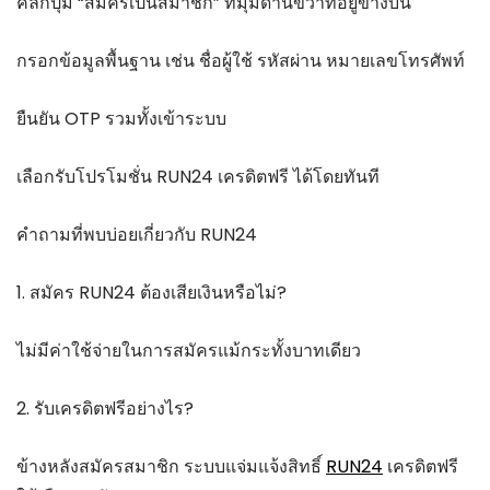
คลิกปุ่ม “สมัครเป็นสมาชิก” ที่มุมด้านขวาที่อยู่ข้างบน
กรอกข้อมูลพื้นฐาน เช่น ชื่อผู้ใช้ รหัสผ่าน หมายเลขโทรศัพท์
ยืนยัน OTP รวมทั้งเข้าระบบ
เลือกรับโปรโมชั่น RUN24 เครดิตฟรี ได้โดยทันที
คำถามที่พบบ่อยเกี่ยวกับ RUN24
1. สมัคร RUN24 ต้องเสียเงินหรือไม่?
ไม่มีค่าใช้จ่ายในการสมัครแม้กระทั้งบาทเดียว
2. รับเครดิตฟรีอย่างไร?
ข้างหลังสมัครสมาชิก ระบบแจ่มแจ้งสิทธิ์
RUN24
เครดิตฟรี