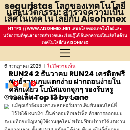
Skip
seguristas โลกของเทคโนโลยี
และนวัตกรรม: สำรวจความเป็น
to
เลิศในเทคโนโลยีกับ Aisohmex
content
HTTPS://WWW.AISOHMEX.NET เสนอโลกของเทคโนโลยีและ
นวัตกรรมที่คุณสามารถสำรวจและเรียนรู้ได้ ค้นหาความเป็นเลิศในด้าน
เทคโนโลยีกับ AISOHMEX
6 กรกฎาคม 2025
|
ไม่มีความเห็น
RUN24 2 ธันวาคม RUN24 เครดิตฟรี
ศูนย์รวมเกมแตกง่าย ฝากถอนง่ายใน
0
0
คลิกเดียว โบนัสแจกจุกๆ รองรับทรู
วอลเล็ท Top 13 by Lane
Read Time:
2 Minute, 30 Second
แม้คุณกำลังมองหาแพลตฟอร์มการเดิมพันออนไลน์ที่
ไว้ใจได้ RUN24 เป็นคำตอบที่เพอร์เฟ็ค ด้วยการออกแบบ
ระบบที่ตอบปัญหาผู้ใช้งานยุคใหม่ พร้อมฟีพบร์การใช้แรงงาน
ที่หลากหลาย ทั้ง RUN24 สมัคร ได้ง่ายเพียงแต่ไม่กี่ขั้นตอน