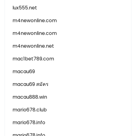
lux555.net
m4newonline.com
m4newonline.com
m4newonline.net
mac1bet789.com
macau69
macau69 สมัคร
macau888.win
mario678.club
mario678.info
mario678.info