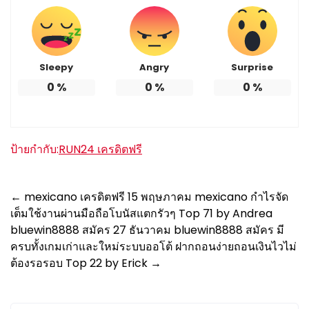
Sleepy
Angry
Surprise
0
%
0
%
0
%
ป้ายกำกับ:
RUN24 เครดิตฟรี
Post
←
mexicano เครดิตฟรี 15 พฤษภาคม mexicano กำไรจัด
เต็มใช้งานผ่านมือถือโบนัสแตกรัวๆ Top 71 by Andrea
navigation
bluewin8888 สมัคร 27 ธันวาคม bluewin8888 สมัคร มี
ครบทั้งเกมเก่าและใหม่ระบบออโต้ ฝากถอนง่ายถอนเงินไวไม่
ต้องรอรอบ Top 22 by Erick
→