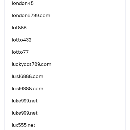
london45
london6789.com
lot888
lotto432
lotto77
luckycat789.com
luis16888.com
luis16888.com
luke999.net
luke999.net
lux555.net