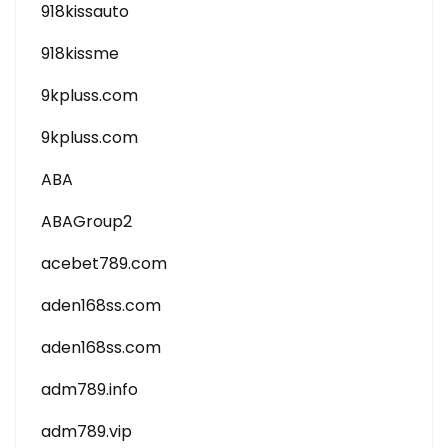
918kissauto
918kissme
9kpluss.com
9kpluss.com
ABA
ABAGroup2
acebet789.com
aden168ss.com
aden168ss.com
adm789.info
adm789.vip