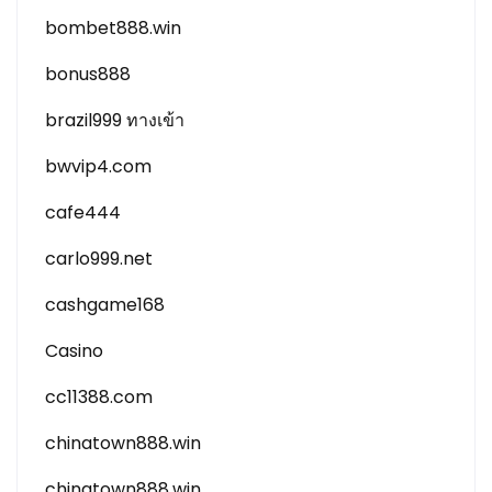
bombet888.win
bonus888
brazil999 ทางเข้า
bwvip4.com
cafe444
carlo999.net
cashgame168
Casino
cc11388.com
chinatown888.win
chinatown888.win