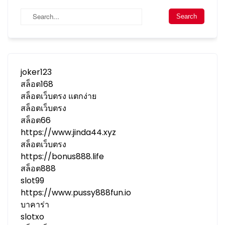
joker123
สล็อต168
สล็อตเว็บตรง แตกง่าย
สล็อตเว็บตรง
สล็อต66
https://www.jinda44.xyz
สล็อตเว็บตรง
https://bonus888.life
สล็อต888
slot99
https://www.pussy888fun.io
บาคาร่า
slotxo