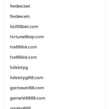
fiwdee.bet
fiwdee.win
fizz169bet.com
fortune99vip.com
fox689ok.com
fox689ok.com
fullslotpg
fullslotpg168.com
gachawin168.com
gamehit8888.com
gaojing888