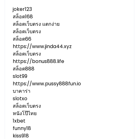
joker123
สล็อต168
สล็อตเว็บตรง แตกง่าย
สล็อตเว็บตรง
สล็อต66
https://www.jinda44.xyz
สล็อตเว็บตรง
https://bonus888.life
สล็อต888
slot99
https://www.pussy888fun.io
บาคาร่า
slotxo
สล็อตเว็บตรง
หนังโป๊ไทย
1xbet
funny18
kiss918