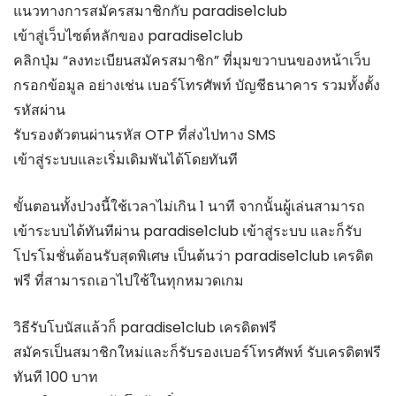
แนวทางการสมัครสมาชิกกับ paradise1club
เข้าสู่เว็บไซต์หลักของ paradise1club
คลิกปุ่ม “ลงทะเบียนสมัครสมาชิก” ที่มุมขวาบนของหน้าเว็บ
กรอกข้อมูล อย่างเช่น เบอร์โทรศัพท์ บัญชีธนาคาร รวมทั้งตั้ง
รหัสผ่าน
รับรองตัวตนผ่านรหัส OTP ที่ส่งไปทาง SMS
เข้าสู่ระบบและเริ่มเดิมพันได้โดยทันที
ขั้นตอนทั้งปวงนี้ใช้เวลาไม่เกิน 1 นาที จากนั้นผู้เล่นสามารถ
เข้าระบบได้ทันทีผ่าน paradise1club เข้าสู่ระบบ และก็รับ
โปรโมชั่นต้อนรับสุดพิเศษ เป็นต้นว่า paradise1club เครดิต
ฟรี ที่สามารถเอาไปใช้ในทุกหมวดเกม
วิธีรับโบนัสแล้วก็ paradise1club เครดิตฟรี
สมัครเป็นสมาชิกใหม่และก็รับรองเบอร์โทรศัพท์ รับเครดิตฟรี
ทันที 100 บาท