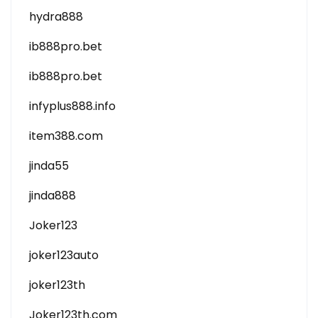
hydra888
ib888pro.bet
ib888pro.bet
infyplus888.info
item388.com
jinda55
jinda888
Joker123
joker123auto
joker123th
Joker123th.com