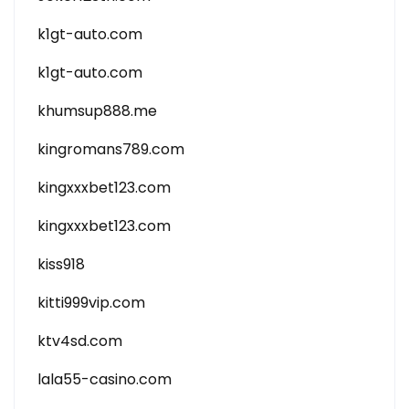
k1gt-auto.com
k1gt-auto.com
khumsup888.me
kingromans789.com
kingxxxbet123.com
kingxxxbet123.com
kiss918
kitti999vip.com
ktv4sd.com
lala55-casino.com