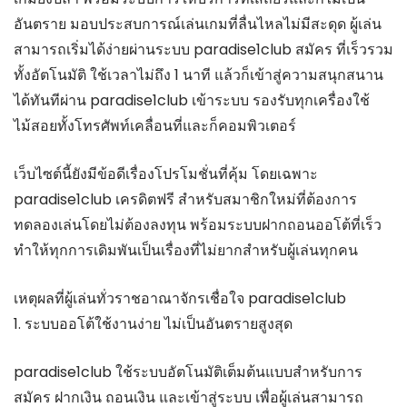
อันตราย มอบประสบการณ์เล่นเกมที่ลื่นไหลไม่มีสะดุด ผู้เล่น
สามารถเริ่มได้ง่ายผ่านระบบ paradise1club สมัคร ที่เร็วรวม
ทั้งอัตโนมัติ ใช้เวลาไม่ถึง 1 นาที แล้วก็เข้าสู่ความสนุกสนาน
ได้ทันทีผ่าน paradise1club เข้าระบบ รองรับทุกเครื่องใช้
ไม้สอยทั้งโทรศัพท์เคลื่อนที่และก็คอมพิวเตอร์
เว็บไซต์นี้ยังมีข้อดีเรื่องโปรโมชั่นที่คุ้ม โดยเฉพาะ
paradise1club เครดิตฟรี สำหรับสมาชิกใหม่ที่ต้องการ
ทดลองเล่นโดยไม่ต้องลงทุน พร้อมระบบฝากถอนออโต้ที่เร็ว
ทำให้ทุกการเดิมพันเป็นเรื่องที่ไม่ยากสำหรับผู้เล่นทุกคน
เหตุผลที่ผู้เล่นทั่วราชอาณาจักรเชื่อใจ paradise1club
1. ระบบออโต้ใช้งานง่าย ไม่เป็นอันตรายสูงสุด
paradise1club ใช้ระบบอัตโนมัติเต็มต้นแบบสำหรับการ
สมัคร ฝากเงิน ถอนเงิน และเข้าสู่ระบบ เพื่อผู้เล่นสามารถ