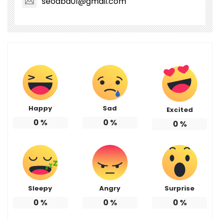
seoaba01@gmail.com
Happy
Sad
Excited
0
%
0
%
0
%
Sleepy
Angry
Surprise
0
%
0
%
0
%