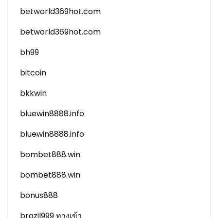
betworld369hot.com
betworld369hot.com
bh99
bitcoin
bkkwin
bluewin8888.info
bluewin8888.info
bombet888.win
bombet888.win
bonus888
brazil999 ทางเข้า