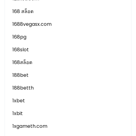
168 สล็อต
1688vegasx.com
168pg
168slot
168สล็อต
188bet
188betth
1xbet
1xbit
1xgameth.com