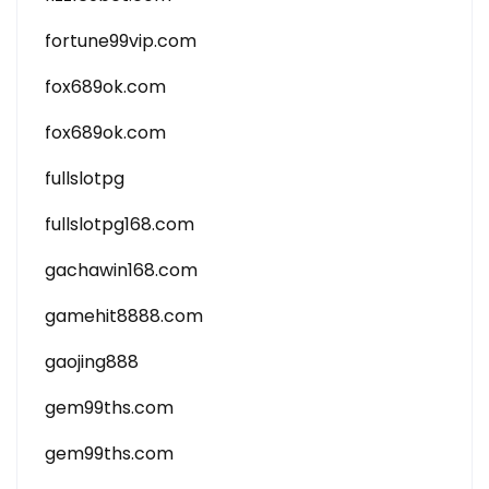
fortune99vip.com
fox689ok.com
fox689ok.com
fullslotpg
fullslotpg168.com
gachawin168.com
gamehit8888.com
gaojing888
gem99ths.com
gem99ths.com