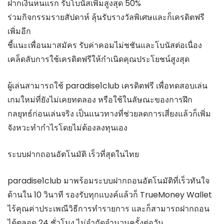
ฝากเงินหนแรก รับโบนัสเพิ่มสูงสุด 50%
ร่วมกิจกรรมรายสัปดาห์ ลุ้นรับรางวัลพิเศษและก็เครดิตฟรี
เพิ่มอีก
ชี้แนะเพื่อนมาสมัคร รับค่าคอมไม่ชชันและโบนัสต่อเนื่อง
เคล็ดลับการใช้เครดิตฟรีให้กำเนิดคุณประโยชน์สูงสุด
ผู้เล่นสามารถใช้ paradise1club เครดิตฟรี เพื่อทดสอบเล่น
เกมใหม่ที่ยังไม่เคยทดลอง หรือใช้ในลัษณะของการฝึก
กลยุทธ์ก่อนเล่นจริง เป็นแนวทางที่ช่วยลดการเสี่ยงแล้วก็เพิ่ม
จังหวะทำกำไรโดยไม่ต้องลงทุนเอง
ระบบฝากถอนอัตโนมัติ เร็วที่สุดในไทย
paradise1club มาพร้อมระบบฝากถอนอัตโนมัติที่เร็วทันใจ
ด้านใน 10 วินาที รองรับทุกแบงค์แล้วก็ TrueMoney Wallet
ไร้คุณค่าประเพณีวิธีการทำรายการ และก็สามารถฝากถอน
ได้ตลอด 24 ชั่วโมง ไม่จำกัดจำนวนครั้งต่อวัน