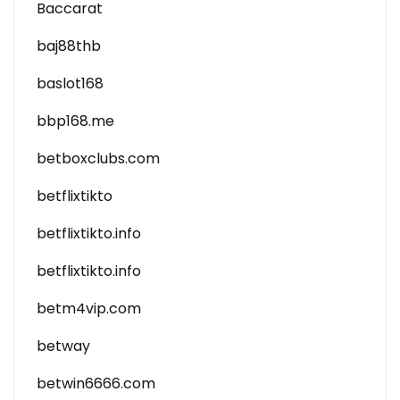
Baccarat
baj88thb
baslot168
bbp168.me
betboxclubs.com
betflixtikto
betflixtikto.info
betflixtikto.info
betm4vip.com
betway
betwin6666.com