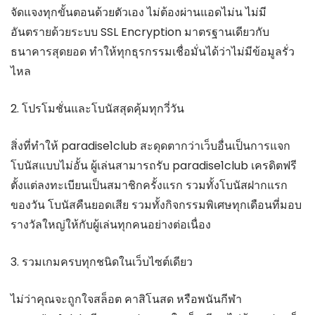
จัดแจงทุกขั้นตอนด้วยตัวเอง ไม่ต้องผ่านแอดไม่น ไม่มี
อันตรายด้วยระบบ SSL Encryption มาตรฐานเดียวกับ
ธนาคารสุดยอด ทำให้ทุกธุรกรรมเชื่อมั่นได้ว่าไม่มีข้อมูลรั่ว
ไหล
2. โปรโมชั่นและโบนัสสุดคุ้มทุกวี่วัน
สิ่งที่ทำให้ paradise1club สะดุดตากว่าเว็บอื่นเป็นการแจก
โบนัสแบบไม่อั้น ผู้เล่นสามารถรับ paradise1club เครดิตฟรี
ตั้งแต่ลงทะเบียนเป็นสมาชิกครั้งแรก รวมทั้งโบนัสฝากแรก
ของวัน โบนัสคืนยอดเสีย รวมทั้งกิจกรรมพิเศษทุกเดือนที่มอบ
รางวัลใหญ่ให้กับผู้เล่นทุกคนอย่างต่อเนื่อง
3. รวมเกมครบทุกชนิดในเว็บไซต์เดียว
ไม่ว่าคุณจะถูกใจสล็อต คาสิโนสด หรือพนันกีฬา