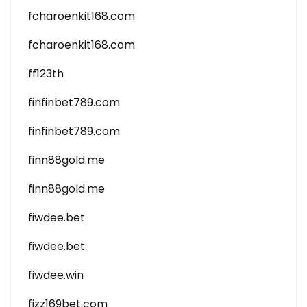
fcharoenkit168.com
fcharoenkit168.com
ff123th
finfinbet789.com
finfinbet789.com
finn88gold.me
finn88gold.me
fiwdee.bet
fiwdee.bet
fiwdee.win
fizz169bet.com