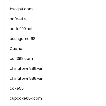
bwvip4.com
cafe444
carlo999.net
cashgame168
Casino
cc11388.com
chinatown888.win
chinatown888.win
coke55
cupcake88x.com