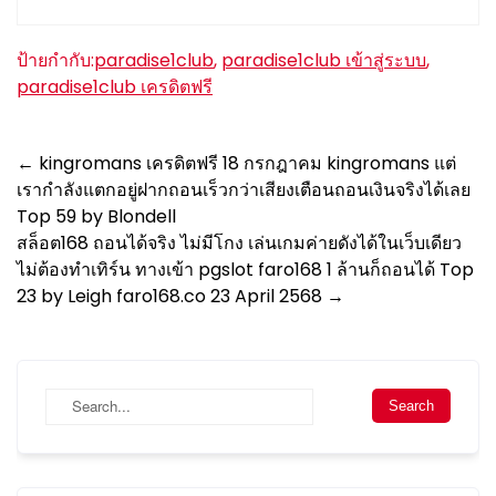
ป้ายกำกับ:
paradise1club
,
paradise1club เข้าสู่ระบบ
,
paradise1club เครดิตฟรี
Post
←
kingromans เครดิตฟรี 18 กรกฎาคม kingromans แต่
เรากำลังแตกอยู่ฝากถอนเร็วกว่าเสียงเตือนถอนเงินจริงได้เลย
navigation
Top 59 by Blondell
สล็อต168 ถอนได้จริง ไม่มีโกง เล่นเกมค่ายดังได้ในเว็บเดียว
ไม่ต้องทำเทิร์น ทางเข้า pgslot faro168 1 ล้านก็ถอนได้ Top
23 by Leigh faro168.co 23 April 2568
→