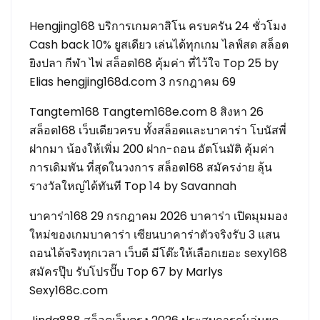
Hengjing168 บริการเกมคาสิโน ครบครัน 24 ชั่วโมง
Cash back 10% ยูสเดียว เล่นได้ทุกเกม ไลฟ์สด สล็อต
ยิงปลา กีฬา ไพ่ สล็อต168 คุ้มค่า ที่ไว้ใจ Top 25 by
Elias hengjing168d.com 3 กรกฎาคม 69
Tangtem168 Tangtem168e.com 8 สิงหา 26
สล็อต168 เว็บเดียวครบ ทั้งสล็อตและบาคาร่า โบนัสพี่
ฝากมา น้องให้เพิ่ม 200 ฝาก-ถอน อัตโนมัติ คุ้มค่า
การเดิมพัน ที่สุดในวงการ สล็อต168 สมัครง่าย ลุ้น
รางวัลใหญ่ได้ทันที Top 14 by Savannah
บาคาร่า168 29 กรกฎาคม 2026 บาคาร่า เปิดมุมมอง
ใหม่ของเกมบาคาร่า เซียนบาคาร่าตัวจริงรับ 3 แสน
ถอนได้จริงทุกเวลา เว็บดี มีโต๊ะให้เลือกเยอะ sexy168
สมัครปุ๊บ รับโปรปั๊บ Top 67 by Marlys
Sexy168c.com