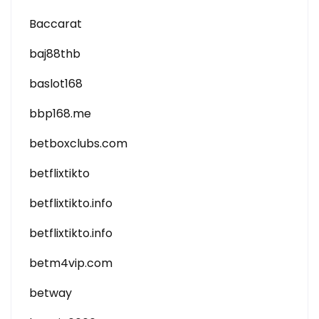
Baccarat
baj88thb
baslot168
bbp168.me
betboxclubs.com
betflixtikto
betflixtikto.info
betflixtikto.info
betm4vip.com
betway