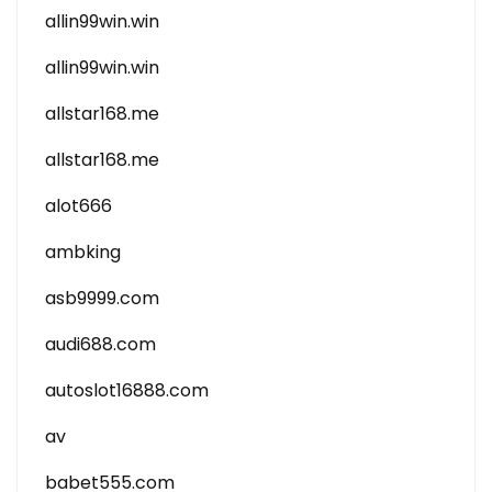
allin99win.win
allin99win.win
allstar168.me
allstar168.me
alot666
ambking
asb9999.com
audi688.com
autoslot16888.com
av
babet555.com