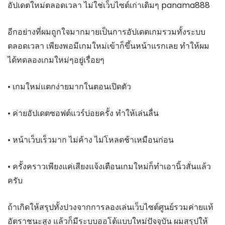
อัปเดตใหม่ตลอดเวลา ไม่ใช่เว็บไซต์เก่าเดิมๆ panama888
อีกอย่างที่ผมถูกใจมากมายเป็นการอัปเดตเกมรวมทั้งระบบ
ตลอดเวลา เพียงพอมีเกมใหม่เข้าก็ขึ้นหน้าแรกเลย ทำให้ผม
ได้ทดลองเกมใหม่ๆอยู่เรื่อยๆ
• เกมใหม่แตกง่ายมากในตอนเปิดตัว
• ค่ายอัปเดตซอฟต์แวร์บ่อยครั้ง ทำให้เล่นลื่น
• หน้าเว็บเร็วมาก ไม่ค้าง ไม่โหลดช้าเหมือนก่อน
• ครั้งคราวเพียงแค่เสียงแจ้งเตือนเกมใหม่ก็ทำเอานิ้วสั่นแล้ว
ครับ
ถ้าเกิดให้สรุปทั้งปวงจากการลองเล่นเว็บไซต์ศูนย์รวมค่ายแท้
อัตราชนะสูง แล้วก็มีระบบออโต้แบบใหม่ปัจจุบัน ผมสรุปให้