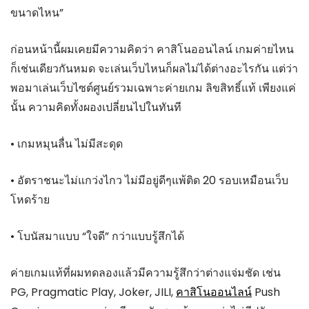
ขนาดไหน”
ก่อนหน้านี้ผมเคยมีความคิดว่า คาสิโนออนไลน์ เกมค่ายไหน
ก็เช่นเดียวกันหมด จะเล่นเว็บไหนก็ผลไม่ได้ต่างอะไรกัน แต่ว่า
พอมาเล่นเว็บไซต์ศูนย์รวมเฉพาะค่ายเกม ลิขสิทธิ์แท้ เพียงแค่
นั้น ความคิดทั้งผองเปลี่ยนไปในทันที
• เกมหมุนลื่น ไม่มีสะดุด
• อัตราชนะไม่แกว่งไกว ไม่มีอยู่ดีๆแพ้ติด 20 รอบเหมือนเว็บ
โหดร้าย
• โบนัสมาแบบ “ใจดี” กว่าแบบรู้สึกได้
ค่ายเกมแท้ที่ผมทดลองแล้วมีความรู้สึกว่าต่างแจ่มชัด เช่น
PG, Pragmatic Play, Joker, JILI,
คาสิโนออนไลน์
Push