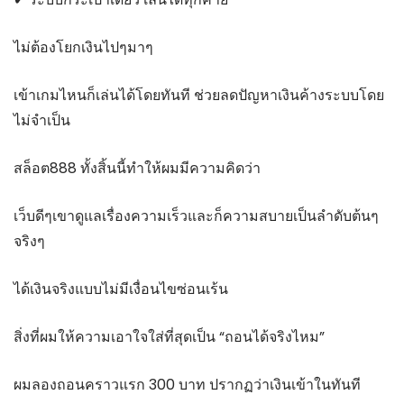
ไม่ต้องโยกเงินไปๆมาๆ
เข้าเกมไหนก็เล่นได้โดยทันที ช่วยลดปัญหาเงินค้างระบบโดย
ไม่จำเป็น
สล็อต888 ทั้งสิ้นนี้ทำให้ผมมีความคิดว่า
เว็บดีๆเขาดูแลเรื่องความเร็วและก็ความสบายเป็นลำดับต้นๆ
จริงๆ
ได้เงินจริงแบบไม่มีเงื่อนไขซ่อนเร้น
สิ่งที่ผมให้ความเอาใจใส่ที่สุดเป็น “ถอนได้จริงไหม”
ผมลองถอนคราวแรก 300 บาท ปรากฏว่าเงินเข้าในทันที