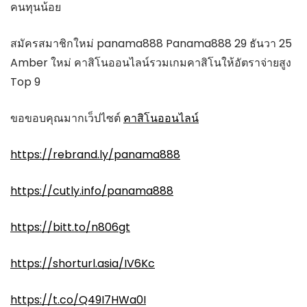
คนทุนน้อย
สมัครสมาชิกใหม่ panama888 Panama888 29 ธันวา 25
Amber ใหม่ คาสิโนออนไลน์รวมเกมคาสิโนให้อัตราจ่ายสูง
Top 9
ขอขอบคุณมากเว็ปไซต์
คาสิโนออนไลน์
https://rebrand.ly/panama888
https://cutly.info/panama888
https://bitt.to/n806gt
https://shorturl.asia/IV6Kc
https://t.co/Q49I7HWa0I