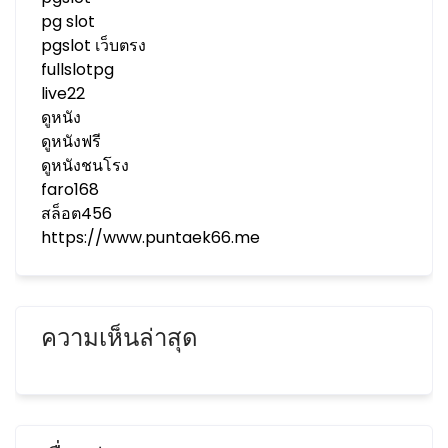
pg slot
pgslot เว็บตรง
fullslotpg
live22
ดูหนัง
ดูหนังฟรี
ดูหนังชนโรง
faro168
สล็อต456
https://www.puntaek66.me
ความเห็นล่าสุด