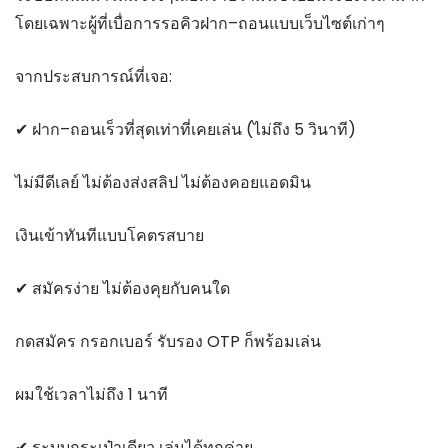
โดยเฉพาะผู้ที่เบื่อการรอคิวฝาก–ถอนแบบเว็บไซต์เก่าๆ
จากประสบการณ์ที่เจอ:
✔ ฝาก–ถอนเร็วที่สุดเท่าที่เคยเล่น (ไม่ถึง 5 วินาที)
ไม่มีดีเลย์ ไม่ต้องส่งสลิป ไม่ต้องคอยแอดมิน
เงินเข้าทันทีแบบโคตรสบาย
✔ สมัครง่าย ไม่ต้องคุยกับคนใด
กดสมัคร กรอกเบอร์ รับรอง OTP ก็พร้อมเล่น
ผมใช้เวลาไม่ถึง 1 นาที
✔ ระบบกระเป๋าเดียว เล่นได้ทุกค่าย