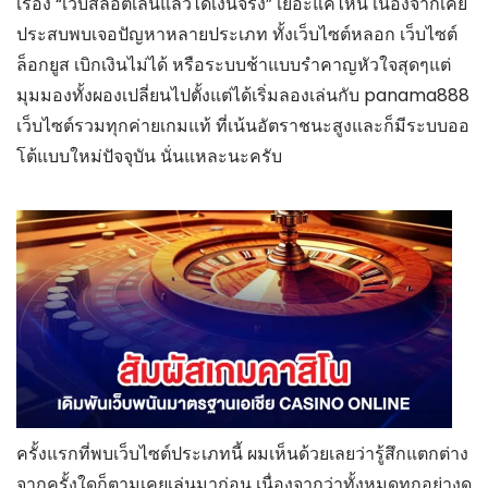
เรื่อง “เว็บสล็อตเล่นแล้วได้เงินจริง” เยอะแค่ไหน เนื่องจากเคย
ประสบพบเจอปัญหาหลายประเภท ทั้งเว็บไซต์หลอก เว็บไซต์
ล็อกยูส เบิกเงินไม่ได้ หรือระบบช้าแบบรำคาญหัวใจสุดๆแต่
มุมมองทั้งผองเปลี่ยนไปตั้งแต่ได้เริ่มลองเล่นกับ panama888
เว็บไซต์รวมทุกค่ายเกมแท้ ที่เน้นอัตราชนะสูงและก็มีระบบออ
โต้แบบใหม่ปัจจุบัน นั่นแหละนะครับ
ครั้งแรกที่พบเว็บไซต์ประเภทนี้ ผมเห็นด้วยเลยว่ารู้สึกแตกต่าง
จากครั้งใดก็ตามเคยเล่นมาก่อน เนื่องจากว่าทั้งหมดทุกอย่างดู