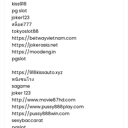
kiss918
pg slot
joker123
สล็อต777
tokyoslot88
https://betwayvietnam.com
https://jokerasia.net
https://moodeng.in
pgslot
https://918kissauto.xyz
หนังชนโรง
sagame
joker 123
http://www.movie87hd.com
https://www.pussy888play.com
https://pussy888win.com
sexybaccarat
pgslot