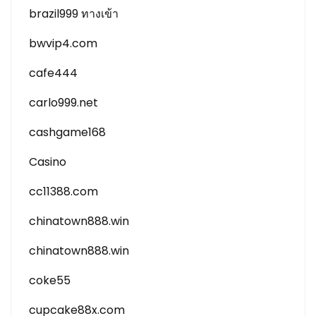
brazil999 ทางเข้า
bwvip4.com
cafe444
carlo999.net
cashgame168
Casino
cc11388.com
chinatown888.win
chinatown888.win
coke55
cupcake88x.com