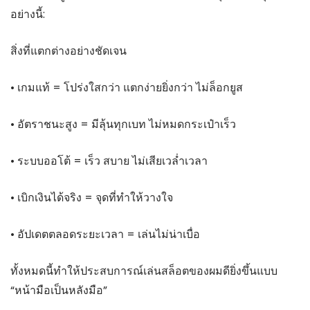
อย่างนี้:
สิ่งที่แตกต่างอย่างชัดเจน
• เกมแท้ = โปร่งใสกว่า แตกง่ายยิ่งกว่า ไม่ล็อกยูส
• อัตราชนะสูง = มีลุ้นทุกเบท ไม่หมดกระเป๋าเร็ว
• ระบบออโต้ = เร็ว สบาย ไม่เสียเวล่ำเวลา
• เบิกเงินได้จริง = จุดที่ทำให้วางใจ
• อัปเดตตลอดระยะเวลา = เล่นไม่น่าเบื่อ
ทั้งหมดนี้ทำให้ประสบการณ์เล่นสล็อตของผมดียิ่งขึ้นแบบ
“หน้ามือเป็นหลังมือ”