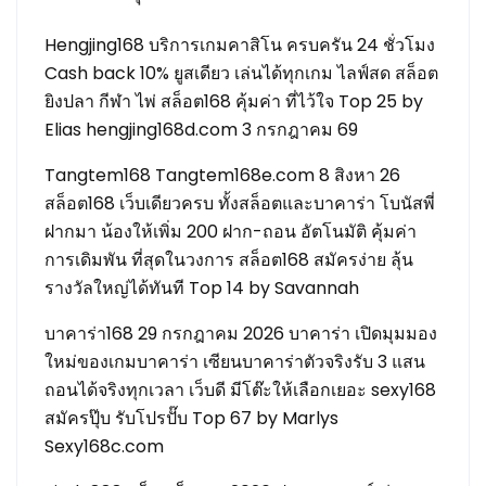
Hengjing168 บริการเกมคาสิโน ครบครัน 24 ชั่วโมง
Cash back 10% ยูสเดียว เล่นได้ทุกเกม ไลฟ์สด สล็อต
ยิงปลา กีฬา ไพ่ สล็อต168 คุ้มค่า ที่ไว้ใจ Top 25 by
Elias hengjing168d.com 3 กรกฎาคม 69
Tangtem168 Tangtem168e.com 8 สิงหา 26
สล็อต168 เว็บเดียวครบ ทั้งสล็อตและบาคาร่า โบนัสพี่
ฝากมา น้องให้เพิ่ม 200 ฝาก-ถอน อัตโนมัติ คุ้มค่า
การเดิมพัน ที่สุดในวงการ สล็อต168 สมัครง่าย ลุ้น
รางวัลใหญ่ได้ทันที Top 14 by Savannah
บาคาร่า168 29 กรกฎาคม 2026 บาคาร่า เปิดมุมมอง
ใหม่ของเกมบาคาร่า เซียนบาคาร่าตัวจริงรับ 3 แสน
ถอนได้จริงทุกเวลา เว็บดี มีโต๊ะให้เลือกเยอะ sexy168
สมัครปุ๊บ รับโปรปั๊บ Top 67 by Marlys
Sexy168c.com