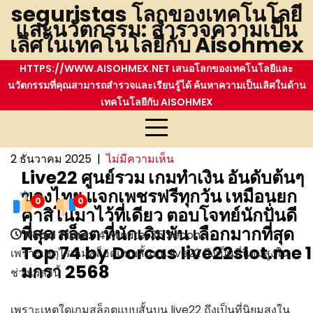
Skip
seguristas โลกของเทคโนโลยี
และนวัตกรรม: สำรวจความเป็น
to
เลิศในเทคโนโลยีกับ Aisohmex
content
HTTPS://WWW.AISOHMEX.NET เสนอโลกของเทคโนโลยีและ
นวัตกรรมที่คุณสามารถสำรวจและเรียนรู้ได้ ค้นหาความเป็นเลิศในด้าน
เทคโนโลยีกับ AISOHMEX
2 ธันวาคม 2025
|
ไม่มีความเห็น
Live22 ศูนย์รวม เกมทำเงิน อันดับต้นๆ
ของไทย แจกเพชรฟรีทุกวัน เหมือนยก
0
0
คาสิโนมาไว้ที่เดียว ตอบโจทย์นักปั่นดี
ที่สุด สล็อต ที่นักเดิมพัน เลือกมากที่สุด
Read Time:
4 Minute, 35 Second
Top 74 by Dorcas live22slot.me 1
เพราะเหตุไรเกมสล็อตแบบสั้นบน live22 ถึงเป็นที่นิยมสูงใน
มกรา 2568
ช่วงเวลานี้
เพราะเหตุใดเกมสล็อตแบบสั้นบน live22 ถึงเป็นที่นิยมสูงใน