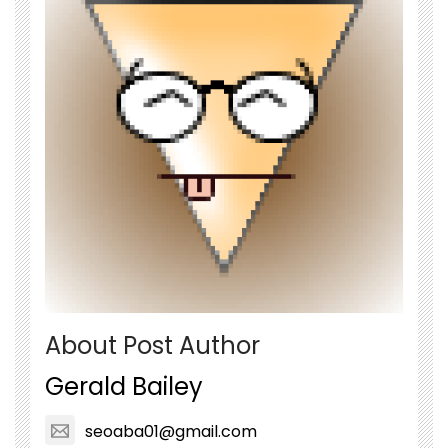
About Post Author
Gerald Bailey
seoaba01@gmail.com