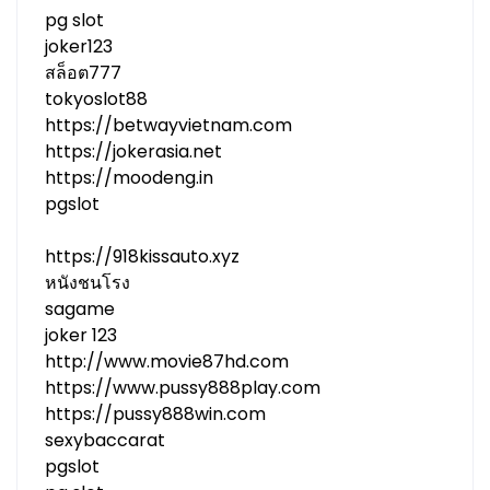
pg slot
joker123
สล็อต777
tokyoslot88
https://betwayvietnam.com
https://jokerasia.net
https://moodeng.in
pgslot
https://918kissauto.xyz
หนังชนโรง
sagame
joker 123
http://www.movie87hd.com
https://www.pussy888play.com
https://pussy888win.com
sexybaccarat
pgslot