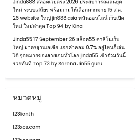
Jinda888 สล็อตเว็บตรง 2026 ประสบการณ์เล่นยุค
ใหม่ ระบบเสถียร พร้อมเกมให้เลือกมากมาย 15 ส.ค.
26 website ใหญ่ jin888.asia พนันออนไลน์ เว็บเปิด
ใหม่ ใหม่ล่าสุด Top 94 by Kina
Jinda55 17 September 26 สล็อต55 คาสิโนเว็บ
ใหญ่ มาตรฐานเอเชีย แจกค่าคอม 0.7% อยู่ไหนก็เล่น
ได้ จุดหมายของสายเกมทั่วโลก jinda55 เข้าร่วมวันนี้
รวยทันที Top 73 by Serena Jin55.guru
หมวดหมู่
123lionth
123xos.com