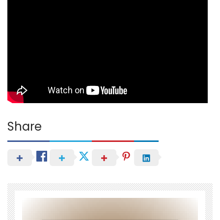
Share