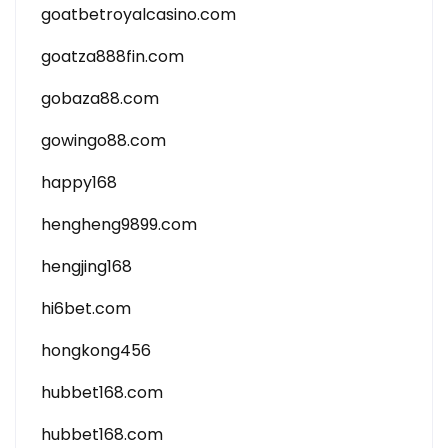
goatbetroyalcasino.com
goatza888fin.com
gobaza88.com
gowingo88.com
happy168
hengheng9899.com
hengjing168
hi6bet.com
hongkong456
hubbet168.com
hubbet168.com