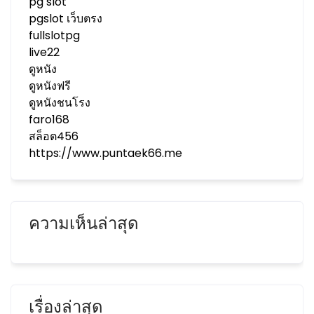
pg slot
pgslot เว็บตรง
fullslotpg
live22
ดูหนัง
ดูหนังฟรี
ดูหนังชนโรง
faro168
สล็อต456
https://www.puntaek66.me
ความเห็นล่าสุด
เรื่องล่าสุด