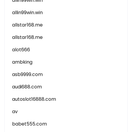
allin99win.win
allin99win.win
allstar168.me
allstar168.me
alot666
ambking
asb9999.com
audi688.com
autoslot16888.com
av
babet555.com