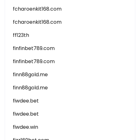
fcharoenkit168.com
fcharoenkit168.com
ff123th
finfinbet789.com
finfinbet789.com
finn88gold.me
finn88gold.me
fiwdee.bet
fiwdee.bet
fiwdee.win