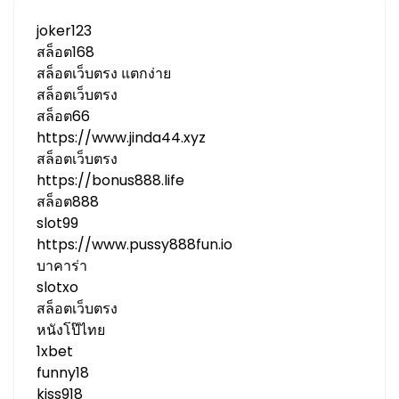
joker123
สล็อต168
สล็อตเว็บตรง แตกง่าย
สล็อตเว็บตรง
สล็อต66
https://www.jinda44.xyz
สล็อตเว็บตรง
https://bonus888.life
สล็อต888
slot99
https://www.pussy888fun.io
บาคาร่า
slotxo
สล็อตเว็บตรง
หนังโป๊ไทย
1xbet
funny18
kiss918