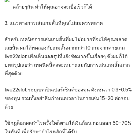
คล้ายๆกัน ทำให้คุณอาจจะเบื่อเร็วก็ได้
3. แนวทางการเล่นเกมสั้นที่คุณไม่สมควรพลาด
สำหรับเทคนิคการเล่นเกมสั้นที่ผมไม่อยากที่จะให้คุณพลาด
เลยนั้น ผมได้ทดลองกับเกมสั้นมากกว่า 10 เกมจากค่ายเกม
live22slot เพื่อเห็นผลสรุปที่แจ้งชัดมากขึ้นเรื่อยๆ ซึ่งผมก็ได้
บทสรุปเลยว่า เทคนิคนี้คงจะเหมาะสมกับการเล่นเกมสั้นมาก
ที่สุดด้วย
live22slot ระบุเบทเป็นเปอร์เซ็นต์ของทุน ดังเช่นว่า 0.3-0.5%
ของทุน รวมทั้งอย่าลืมกำหนดเวลาในการเล่น 15-20 ต่อรอบ
ด้วย
ใช้กฎล็อกผลกำไรครั้งใดก็ตามได้เงินก้อน ถอนออก 50-70%
ในทันที เพื่อรักษากำไรหลักที่ได้รับ