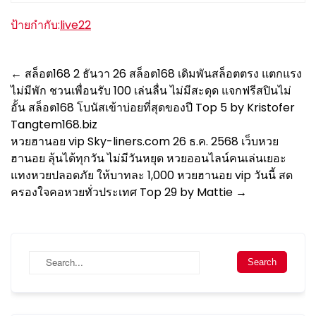
ป้ายกำกับ:
live22
Post
←
สล็อต168 2 ธันวา 26 สล็อต168 เดิมพันสล็อตตรง แตกแรง
ไม่มีพัก ชวนเพื่อนรับ 100 เล่นลื่น ไม่มีสะดุด แจกฟรีสปินไม่
navigation
อั้น สล็อต168 โบนัสเข้าบ่อยที่สุดของปี Top 5 by Kristofer
Tangtem168.biz
หวยฮานอย vip Sky-liners.com 26 ธ.ค. 2568 เว็บหวย
ฮานอย ลุ้นได้ทุกวัน ไม่มีวันหยุด หวยออนไลน์คนเล่นเยอะ
แทงหวยปลอดภัย ให้บาทละ 1,000 หวยฮานอย vip วันนี้ สด
ครองใจคอหวยทั่วประเทศ Top 29 by Mattie
→