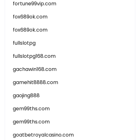
fortune99vip.com
fox689ok.com
fox689ok.com
fullslotpg
fullslotpg168.com
gachawin168.com
gamehit8888.com
gaojing888
gem99ths.com
gem99ths.com
goatbetroyalcasino.com