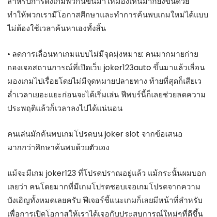
สำหรับการดึงเกมพวกนี้ขึ้นมาให้มองเห็นมากยิ่งขึ้นด้วย
ทำให้พวกเรามีโอกาสศึกษาและทำการค้นพบเกมใหม่ได้แบบ
ไม่ต้องใช้เวลาค้นหาเองทั้งสิ้น
• ลดการเลื่อนหาเกมแบบไม่มีจุดมุ่งหมาย: คนมากมายก่าย
กองเจอสถานการณ์ที่เปิดเว็บ joker123auto ขึ้นมาแล้วเลื่อน
มองเกมไปเรื่อยโดยไม่มีจุดหมายปลายทาง ท้ายที่สุดก็เสียเว
ล่ำเวลาเยอะแยะก่อนจะได้เริ่มเล่น ฟีพบร์นี้ก็เลยช่วยลดความ
ประพฤติแล้วก็เวลาลงไปได้แน่นอน
คนเล่นมักค้นพบเกมโปรดบน joker slot จากข้อเสนอ
มากกว่าศึกษาค้นพบด้วยตัวเอง
แม้จะมีเกม joker123 ที่โปรดปราณอยู่แล้ว แม้กระนั้นผมบอก
เลยว่า คนโดยมากที่มีเกมโปรดชอบเจอเกมโปรดจากความ
บังเอิญทั้งหมดเลยครับ ฟีเจอร์ชี้แนะเกมก็เลยมีหน้าที่สำหรับ
เพื่อการเปิดโอกาสให้เราได้เจอกับประสบการณ์ใหม่ๆที่ดีขึ้น