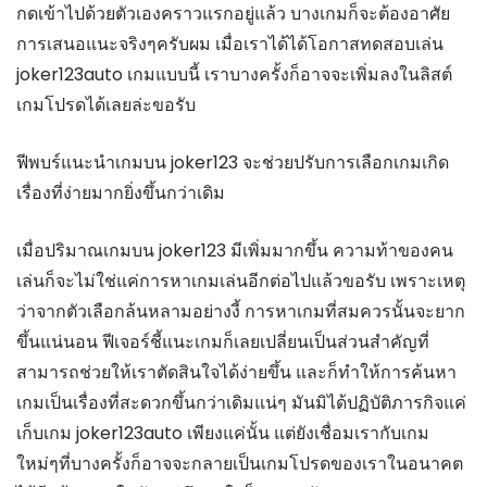
กดเข้าไปด้วยตัวเองคราวแรกอยู่แล้ว บางเกมก็จะต้องอาศัย
การเสนอแนะจริงๆครับผม เมื่อเราได้ได้โอกาสทดสอบเล่น
joker123auto เกมแบบนี้ เราบางครั้งก็อาจจะเพิ่มลงในลิสต์
เกมโปรดได้เลยล่ะขอรับ
ฟีพบร์แนะนำเกมบน joker123 จะช่วยปรับการเลือกเกมเกิด
เรื่องที่ง่ายมากยิ่งขึ้นกว่าเดิม
เมื่อปริมาณเกมบน joker123 มีเพิ่มมากขึ้น ความท้าของคน
เล่นก็จะไม่ใช่แค่การหาเกมเล่นอีกต่อไปแล้วขอรับ เพราะเหตุ
ว่าจากตัวเลือกล้นหลามอย่างงี้ การหาเกมที่สมควรนั้นจะยาก
ขึ้นแน่นอน ฟีเจอร์ชี้แนะเกมก็เลยเปลี่ยนเป็นส่วนสำคัญที่
สามารถช่วยให้เราตัดสินใจได้ง่ายขึ้น และก็ทำให้การค้นหา
เกมเป็นเรื่องที่สะดวกขึ้นกว่าเดิมแน่ๆ มันมิได้ปฏิบัติภารกิจแค่
เก็บเกม joker123auto เพียงแค่นั้น แต่ยังเชื่อมเรากับเกม
ใหม่ๆที่บางครั้งก็อาจจะกลายเป็นเกมโปรดของเราในอนาคต