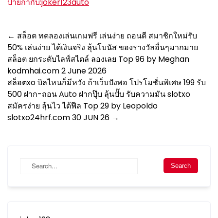
ป้ายกำกับ:
joker123auto
Post
←
สล็อต ทดลองเล่นเกมฟรี เล่นง่าย ถอนดี สมาชิกใหม่รับ
50% เล่นง่าย ได้เงินจริง ลุ้นโบนัส ของรางวัลอื่นๆมากมาย
navigation
สล็อต ยกระดับไลฟ์สไตล์ ลองเลย Top 96 by Meghan
kodmhai.com 2 June 2026
สล็อตxo บิลไหนก็มีหวัง ถ้าเว็บปังพอ โปรโมชั่นพิเศษ 199 รับ
500 ฝาก-ถอน Auto ฝากปุ๊บ ลุ้นปั๊บ รับความมัน slotxo
สมัครง่าย ลุ้นไว ได้ฟีล Top 29 by Leopoldo
slotxo24hrf.com 30 JUN 26
→