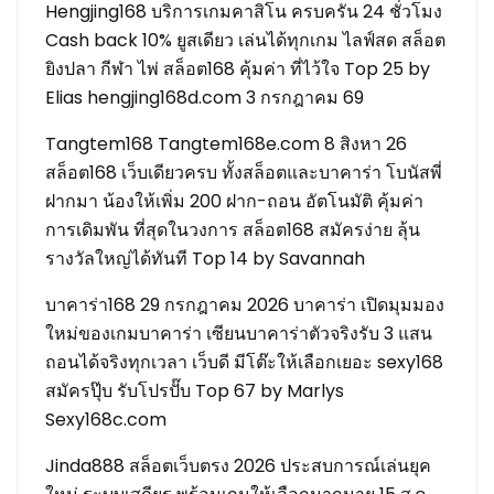
Hengjing168 บริการเกมคาสิโน ครบครัน 24 ชั่วโมง
Cash back 10% ยูสเดียว เล่นได้ทุกเกม ไลฟ์สด สล็อต
ยิงปลา กีฬา ไพ่ สล็อต168 คุ้มค่า ที่ไว้ใจ Top 25 by
Elias hengjing168d.com 3 กรกฎาคม 69
Tangtem168 Tangtem168e.com 8 สิงหา 26
สล็อต168 เว็บเดียวครบ ทั้งสล็อตและบาคาร่า โบนัสพี่
ฝากมา น้องให้เพิ่ม 200 ฝาก-ถอน อัตโนมัติ คุ้มค่า
การเดิมพัน ที่สุดในวงการ สล็อต168 สมัครง่าย ลุ้น
รางวัลใหญ่ได้ทันที Top 14 by Savannah
บาคาร่า168 29 กรกฎาคม 2026 บาคาร่า เปิดมุมมอง
ใหม่ของเกมบาคาร่า เซียนบาคาร่าตัวจริงรับ 3 แสน
ถอนได้จริงทุกเวลา เว็บดี มีโต๊ะให้เลือกเยอะ sexy168
สมัครปุ๊บ รับโปรปั๊บ Top 67 by Marlys
Sexy168c.com
Jinda888 สล็อตเว็บตรง 2026 ประสบการณ์เล่นยุค