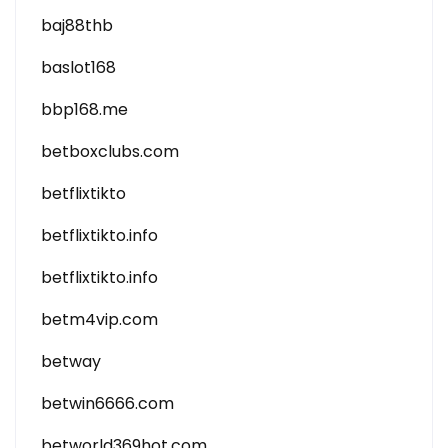
baj88thb
baslot168
bbp168.me
betboxclubs.com
betflixtikto
betflixtikto.info
betflixtikto.info
betm4vip.com
betway
betwin6666.com
betworld369hot.com