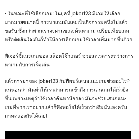
• ในขณะที่ใช้เลือกเกม: ในยุคที่ joker123 มีเกมให้เลือก
มากมายขนาดนี้ การหาเกมมันเลยเป็นกิจกรรมหนึ่งไปแล้ว
ขอรับ ซึ่งกว่าพวกเราจะผ่านขณะค้นหาเกม เปรียบเทียบเกม
หรือตัดสินใจ มันก็ทำให้การเลือกเกมใช้เวลาเพิ่มมากขึ้นด้วย
ฟีเจอร์ชี้แนะเกมของ สล็อตโจ๊กเกอร์ ช่วยลดเวลาระหว่างการ
หาเกมกับการเริ่มเล่น
แล้วการมาของ joker123 กับฟีพบร์เสนอแนะเกมช่วยอะไร?
แน่นอนว่า มันทำให้เราสามารถเข้าถึงการเล่นเกมได้เร็วยิ่ง
ขึ้น เพราะเหตุว่าใช้เวลาค้นหาน้อยลง มันจะช่วยเสนอแนะ
เกมที่พวกเราอยากแล้วก็พึงพอใจได้เร็วกว่าเดิมนั่นเองครับ
มาทดลองกันได้เลย!