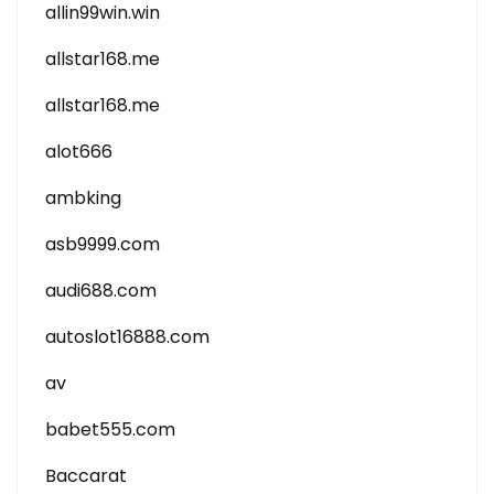
allin99win.win
allstar168.me
allstar168.me
alot666
ambking
asb9999.com
audi688.com
autoslot16888.com
av
babet555.com
Baccarat