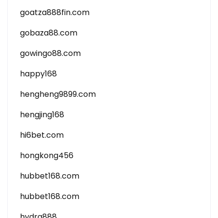
goatza888fin.com
gobaza88.com
gowingo88.com
happy168
hengheng9899.com
hengjing168
hi6bet.com
hongkong456
hubbet168.com
hubbet168.com
hydra888