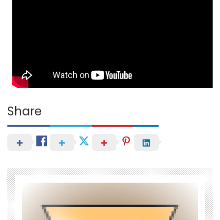
Share