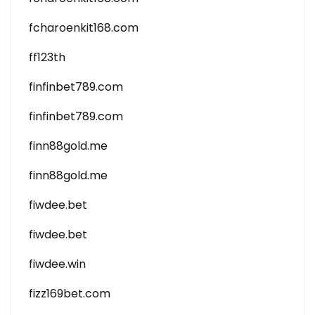
fcharoenkit168.com
ff123th
finfinbet789.com
finfinbet789.com
finn88gold.me
finn88gold.me
fiwdee.bet
fiwdee.bet
fiwdee.win
fizz169bet.com