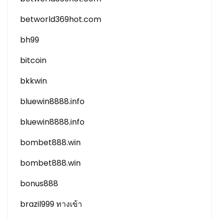
betworld369hot.com
bh99
bitcoin
bkkwin
bluewin8888.info
bluewin8888.info
bombet888.win
bombet888.win
bonus888
brazil999 ทางเข้า