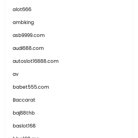
alot666
ambking
asb9999.com
audi688.com
autoslot16888.com
av
babet555.com
Baccarat
baj88thb
baslot168