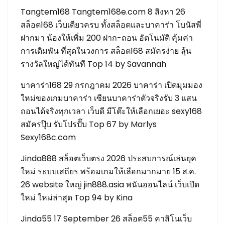
Tangtem168 Tangtem168e.com 8 สิงหา 26
สล็อต168 เว็บเดียวครบ ทั้งสล็อตและบาคาร่า โบนัสพี่
ฝากมา น้องให้เพิ่ม 200 ฝาก-ถอน อัตโนมัติ คุ้มค่า
การเดิมพัน ที่สุดในวงการ สล็อต168 สมัครง่าย ลุ้น
รางวัลใหญ่ได้ทันที Top 14 by Savannah
บาคาร่า168 29 กรกฎาคม 2026 บาคาร่า เปิดมุมมอง
ใหม่ของเกมบาคาร่า เซียนบาคาร่าตัวจริงรับ 3 แสน
ถอนได้จริงทุกเวลา เว็บดี มีโต๊ะให้เลือกเยอะ sexy168
สมัครปุ๊บ รับโปรปั๊บ Top 67 by Marlys
Sexy168c.com
Jinda888 สล็อตเว็บตรง 2026 ประสบการณ์เล่นยุค
ใหม่ ระบบเสถียร พร้อมเกมให้เลือกมากมาย 15 ส.ค.
26 website ใหญ่ jin888.asia พนันออนไลน์ เว็บเปิด
ใหม่ ใหม่ล่าสุด Top 94 by Kina
Jinda55 17 September 26 สล็อต55 คาสิโนเว็บ