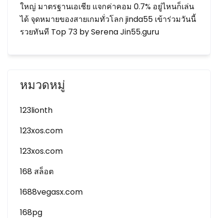
ใหญ่ มาตรฐานเอเชีย แจกค่าคอม 0.7% อยู่ไหนก็เล่น
ได้ จุดหมายของสายเกมทั่วโลก jinda55 เข้าร่วมวันนี้
รวยทันที Top 73 by Serena Jin55.guru
หมวดหมู่
123lionth
123xos.com
123xos.com
168 สล็อต
1688vegasx.com
168pg