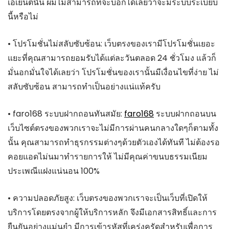
เอเย่นต์นั้น ผมไม่สามารถที่จะบอกได้เลยว่าจะมีระบบระเบียบ
นี้หรือไม่
• โปรโมชั่นไม่สลับซับซ้อน: เว็บตรงของเรามีโปรโมชั่นเยอะ
แยะที่คุณสามารถยอมรับได้แต่ละวันตลอด 24 ชั่วโมง แล้วก็
มั่นอกมั่นใจได้เลยว่า โปรโมชั่นของเรานั้นมีเงื่อนไขที่ง่าย ไม่
สลับซับซ้อน สามารถทำเป็นอย่างแน่แท้ครับ
• faro168 ระบบฝากถอนทันสมัย:
faro168
ระบบฝากถอนบน
เว็บไซต์ตรงของพวกเราจะไม่มีการผ่านคนกลางใดๆก็ตามทั้ง
นั้น คุณสามารถทำธุรกรรมต่างๆด้วยตัวเองได้ทันที ไม่ต้องรอ
คอยแอดไม่นมาทำรายการให้ ไม่มีคุณค่าขนบธรรมเนียม
ประเพณีแฝงแน่นอน 100%
• ความปลอดภัยสูง: เว็บตรงของพวกเราจะเป็นเว็บที่เปิดให้
บริการโดยตรงจากผู้ให้บริการหลัก จึงมีเอกสารสิทธิ์และการ
ยืนยันอย่างแม่นยำ มีการเข้ารหัสที่เคร่งครัดสำหรับเพื่อการ