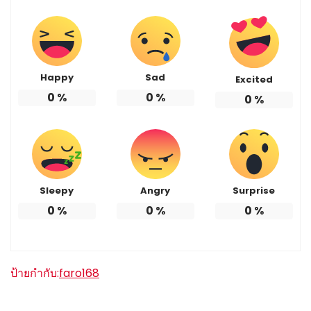
Happy
Sad
Excited
0
%
0
%
0
%
Sleepy
Angry
Surprise
0
%
0
%
0
%
ป้ายกำกับ:
faro168