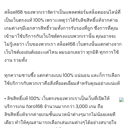
สล็อต168 ของพวกเราจัดว่าเป็นแพลตฟอร์มสล็อตออนไลน์ที่
เป็นเว็บตรงแท้ 100% เพราะเหตุว่าได้รับลิขสิทธิ์แท้จากค่าย
เกมต่างๆมีเอกสารสิทธิ์รวมทั้งการรับรองที่ถูก ซึ่งการที่คุณ
เข้ามาใช้บริการกับเว็บไซต์ตรงแบบพวกเรานั้น คุณอาจจะ
ไม่รู้เลยว่า เว็บของพวกเรา สล็อต168 เว็บตรงนั้นแตกต่างจาก
เว็บไซต์เอเย่นต์เยอะแค่ไหน ผมบอกเลยว่า ทุกมิติ ทุกการใช้
งาน รวมทั้ง
ทุกความซาบซึ้ง แตกต่างแบบ 100% แน่นอน และก็การเลือก
ใช้บริการกับพวกเราคือสิ่งที่ยอดเยี่ยมสำหรับคุณอย่างแน่แท้
• ลิขสิทธิ์แท้ 100%: เว็บตรงของพวกเราเป็นเว็บที่เปิดให้
บริการเกม faro168 จำนวนมากกว่า 3,000 เกม ถือ
ลิขสิทธิ์แท้จากค่ายเกมชั้นแนวหน้าต่างๆมากไม่น้อยเลยที
เดียว ทำให้คุณสามารถเลือกเล่นเกมต่างๆได้อย่างสบายใจ