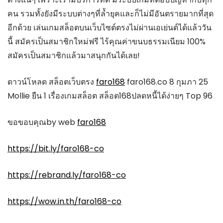
คน รวมทั้งยังมีระบบต่างๆที่ล้ำยุคและก็ไม่มีอันตรายมากที่สุด
อีกด้วย เล่นเกมสล็อตบนเว็บไซต์ตรงไม่ผ่านเอเย่นต์ได้แล้ววัน
นี้ สมัครเป็นสมาชิกใหม่ฟรี ไร้คุณค่าขนบธรรมเนียม 100%
สมัครเป็นสมาชิกแล้วมาสนุกกันได้เลย!
ดาวน์โหลด สล็อตเว็บตรง
faro168
faro168.co 8 กุมภา 25
Mollie ยืน 1 เรื่องเกมสล็อต สล็อต168ปลดหนี้ได้ง่ายๆ Top 96
ขอขอบคุณby web
faro168
https://bit.ly/faro168-co
https://rebrand.ly/faro168-co
https://wow.in.th/faro168-co