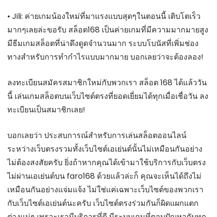
• Jili: ค่ายเกมน้องใหม่ที่มาแรงแบบสุดๆในตอนนี้ เติบโตเร็ว
มากๆเลยล่ะขอรับ สล็อต168 เป็นค่ายเกมที่มีความมากมายสูง
มีธีมเกมสล็อตที่น่าดึงดูดจำนวนมาก ระบบโบนัสที่เพิ่มช่อง
ทางสำหรับการทำกำไรแบบมากมาย บอกเลยว่าจะต้องลอง!
ลงทะเบียนสมัครสมาชิกใหม่กับพวกเรา สล็อต 168 ได้แล้ววัน
นี้ เล่นเกมสล็อตบนเว็บไซต์ตรงที่ยอดเยี่ยมได้ทุกเมื่อเชื่อวัน ลง
ทะเบียนเป็นสมาชิกเลย!
บอกเลยว่า ประสบการณ์สำหรับการเล่นสล็อตออนไลน์
ระหว่างเว็บตรงรวมทั้งเว็บไซต์เอเย่นต์นั้นไม่เหมือนกันอย่าง
ไม่ต้องสงสัยครับ ยิ่งถ้าหากคุณได้เข้ามาใช้บริการกับเว็บตรง
ไม่ผ่านเอเย่นต์บน faro168 ด้วยแล้วล่ะก็ คุณจะเห็นได้ถึงไม่
เหมือนกันอย่างแจ่มแจ้ง ไม่ใช่แค่เฉพาะเว็บไซต์ของพวกเรา
กับเว็บไซต์เอเย่นต์นะครับ เว็บไซต์ตรงร่วมกันก็ผิดแผกแตก
ต่างแน่ๆ เพราะเรามีบริการที่ดี มีระบบเกมที่ตอบปัญหากับทุก