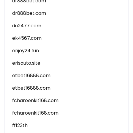
dr888bet.com
dr888bet.com
du2477.com
ek4567.com
enjoy24.fun
erisauto.site
etbet16888.com
etbet16888.com
fcharoenkit168.com
fcharoenkit168.com
ff123th