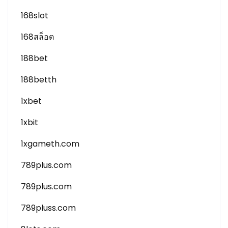
168slot
168สล็อต
188bet
188betth
1xbet
1xbit
1xgameth.com
789plus.com
789plus.com
789pluss.com