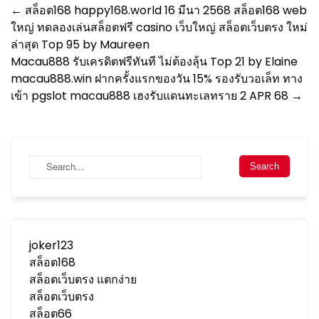
Post
←
สล็อต168 happy168.world 16 มีนา 2568 สล็อต168 web
ใหญ่ ทดลองเล่นสล็อตฟรี casino เว็บใหญ่ สล็อตเว็บตรง ใหม่
navigation
ล่าสุด Top 95 by Maureen
Macau888 รับเครดิตฟรีทันที ไม่ต้องลุ้น Top 21 by Elaine
macau888.win ฝากครั้งแรกของวัน 15% รองรับวอเล็ท ทาง
เข้า pgslot macau888 เฮงรับแดนทะเลทราย 2 APR 68
→
joker123
สล็อต168
สล็อตเว็บตรง แตกง่าย
สล็อตเว็บตรง
สล็อต66