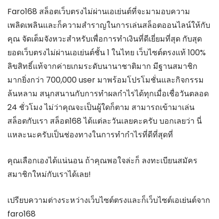
Faro168 สล็อตเว็บตรงไม่ผ่านเอเย่นต์ที่จะมามอบความ
เพลิดเพลินและก็ความสำราญในการเล่นสล็อตออนไลน์ให้กับ
คุณ จัดเต็มจังหวะสำหรับเพื่อการทำเงินที่ดีเยี่ยมที่สุด กับสุด
ยอดเว็บตรงไม่ผ่านเอเย่นต์ชั้น 1 ในไทย เว็บไซต์ตรงแท้ 100%
ลิขสิทธิ์แท้จากค่ายเกมระดับนานาชาติมาก มีฐานสมาชิก
มากยิ่งกว่า 700,000 user มาพร้อมโปรโมชั่นและกิจกรรม
ล้นหลาม สนุกสนานกับการทำผลกำไรได้ทุกเมื่อเชื่อวันตลอด
24 ชั่วโมง ไม่ว่าคุณจะเป็นผู้ใดก็ตาม สามารถเข้ามาเล่น
สล็อตกับเรา สล็อต168 ได้แต่ละวันเลยคะครับ บอกเลยว่า นี่
แหละนะครับเป็นช่องทางในการทำกำไรที่ดีที่สุดที่
คุณเลือกเองได้แน่นอน ถ้าคุณพอใจล่ะก็ ลงทะเบียนสมัคร
สมาชิกใหม่กับเราได้เลย!
เปรียบความต่างระหว่างเว็บไซต์ตรงและก็เว็บไซต์เอเย่นต์จาก
faro168