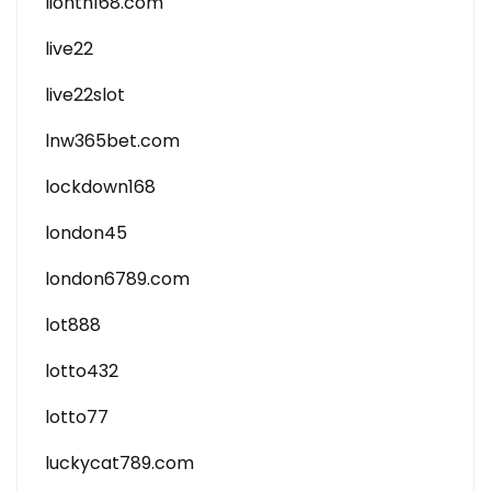
lionth168.com
live22
live22slot
lnw365bet.com
lockdown168
london45
london6789.com
lot888
lotto432
lotto77
luckycat789.com