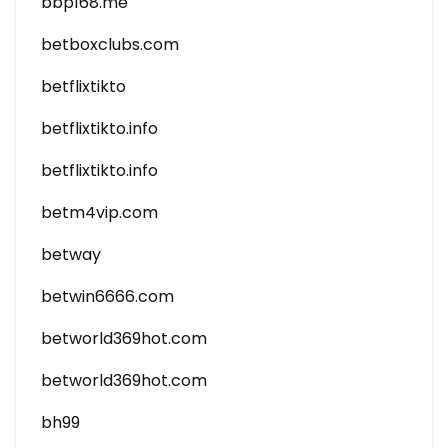
bbp168.me
betboxclubs.com
betflixtikto
betflixtikto.info
betflixtikto.info
betm4vip.com
betway
betwin6666.com
betworld369hot.com
betworld369hot.com
bh99