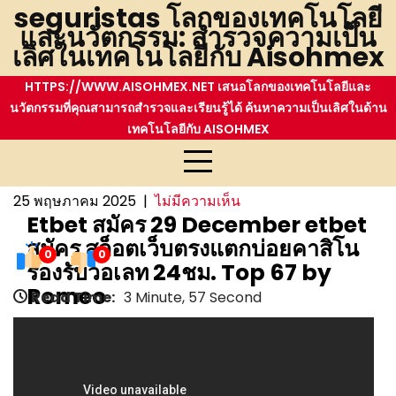
Skip
seguristas โลกของเทคโนโลยี
และนวัตกรรม: สำรวจความเป็น
to
เลิศในเทคโนโลยีกับ Aisohmex
content
HTTPS://WWW.AISOHMEX.NET เสนอโลกของเทคโนโลยีและ
นวัตกรรมที่คุณสามารถสำรวจและเรียนรู้ได้ ค้นหาความเป็นเลิศในด้าน
เทคโนโลยีกับ AISOHMEX
25 พฤษภาคม 2025
|
ไม่มีความเห็น
Etbet สมัคร 29 December etbet
สมัคร สล็อตเว็บตรงแตกบ่อยคาสิโน
0
0
รองรับวอเลท 24ชม. Top 67 by
Romeo
Read Time:
3 Minute, 57 Second