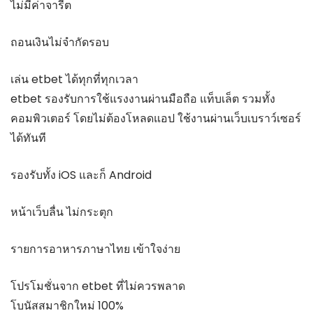
ไม่มีค่าจารีต
ถอนเงินไม่จำกัดรอบ
เล่น etbet ได้ทุกที่ทุกเวลา
etbet รองรับการใช้แรงงานผ่านมือถือ แท็บเล็ต รวมทั้ง
คอมพิวเตอร์ โดยไม่ต้องโหลดแอป ใช้งานผ่านเว็บเบราว์เซอร์
ได้ทันที
รองรับทั้ง iOS และก็ Android
หน้าเว็บลื่น ไม่กระตุก
รายการอาหารภาษาไทย เข้าใจง่าย
โปรโมชั่นจาก etbet ที่ไม่ควรพลาด
โบนัสสมาชิกใหม่ 100%