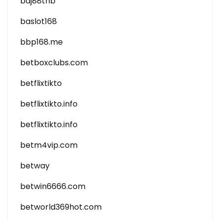
baj88thb
baslot168
bbp168.me
betboxclubs.com
betflixtikto
betflixtikto.info
betflixtikto.info
betm4vip.com
betway
betwin6666.com
betworld369hot.com