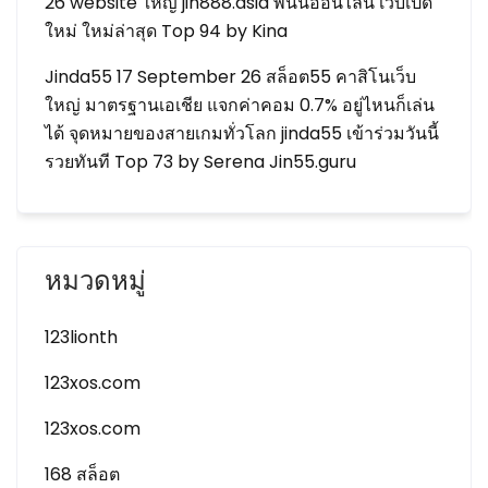
26 website ใหญ่ jin888.asia พนันออนไลน์ เว็บเปิด
ใหม่ ใหม่ล่าสุด Top 94 by Kina
Jinda55 17 September 26 สล็อต55 คาสิโนเว็บ
ใหญ่ มาตรฐานเอเชีย แจกค่าคอม 0.7% อยู่ไหนก็เล่น
ได้ จุดหมายของสายเกมทั่วโลก jinda55 เข้าร่วมวันนี้
รวยทันที Top 73 by Serena Jin55.guru
หมวดหมู่
123lionth
123xos.com
123xos.com
168 สล็อต