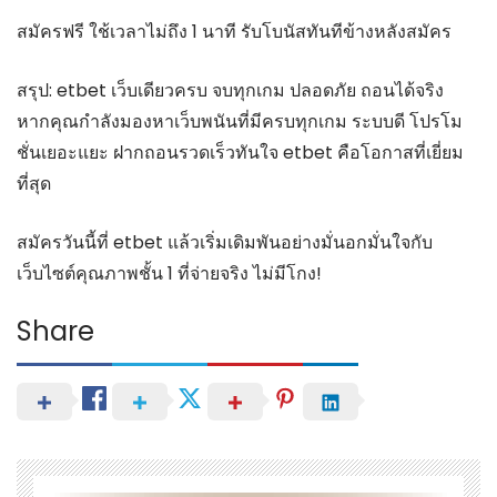
สมัครฟรี ใช้เวลาไม่ถึง 1 นาที รับโบนัสทันทีข้างหลังสมัคร
สรุป: etbet เว็บเดียวครบ จบทุกเกม ปลอดภัย ถอนได้จริง
หากคุณกำลังมองหาเว็บพนันที่มีครบทุกเกม ระบบดี โปรโม
ชั่นเยอะแยะ ฝากถอนรวดเร็วทันใจ etbet คือโอกาสที่เยี่ยม
ที่สุด
สมัครวันนี้ที่ etbet แล้วเริ่มเดิมพันอย่างมั่นอกมั่นใจกับ
เว็บไซต์คุณภาพชั้น 1 ที่จ่ายจริง ไม่มีโกง!
Share