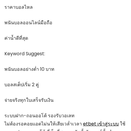
ราคาบอลไหล
พนันบอลออนไลน์มือถือ
ค่าน้ำดีที่สุด
Keyword Suggest:
พนันบอลอย่างต่ำ 10 บาท
บอลสเต็ปเริ่ม 2 คู่
จ่ายจริงทุกใบเสร็จรับเงิน
ระบบฝาก-ถอนออโต้ รองรับวอเลท
ไม่ต้องรอคอยแอดไม่นให้เสียเวล่ำเวลา
etbet เข้าสู่ระบบ
ใช้