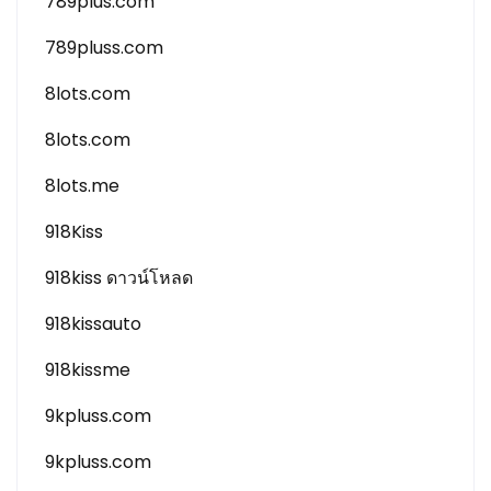
789plus.com
789pluss.com
8lots.com
8lots.com
8lots.me
918Kiss
918kiss ดาวน์โหลด
918kissauto
918kissme
9kpluss.com
9kpluss.com