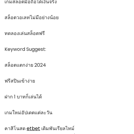
เกมสล็อตมือถือได้เงินจริง
สล็อตวอเลทไม่มีอย่างน้อย
ทดลองเล่นสล็อตฟรี
Keyword Suggest:
สล็อตแตกง่าย 2024
ฟรีสปินเข้าง่าย
ฝาก 1 บาทก็เล่นได้
เกมใหม่อัปเดตแต่ละวัน
คาสิโนสด
etbet
เดิมพันเรียลไทม์