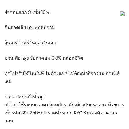
ฝากหนแรกรับเพิ่ม 10%
คืนยอดเสีย 5% ทุกสัปดาห์
ลุ้นเครดิตฟรีวันแล้ววันเล่า
ชวนเพื่อนฝูง รับค่าคอม 0.8% ตลอดชีวิต
ทุกโปรรับได้ในทันที ไม่ต้องแชร์ ไม่ต้องทำกิจกรรม ถอนได้
เลย
ความปลอดภัยขั้นสูง
etbet ใช้ระบบความปลอดภัยระดับเดียวกับธนาคาร ด้วยการ
เข้ารหัส SSL 256-bit รวมทั้งระบบ KYC รับรองตัวตนก่อน
ถอน