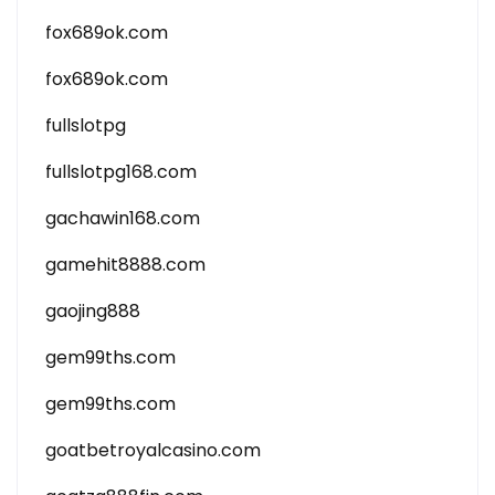
fox689ok.com
fox689ok.com
fullslotpg
fullslotpg168.com
gachawin168.com
gamehit8888.com
gaojing888
gem99ths.com
gem99ths.com
goatbetroyalcasino.com