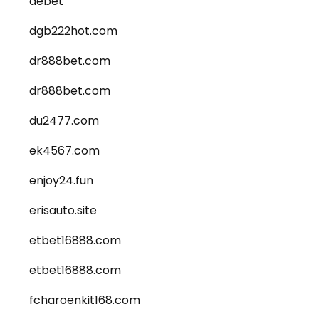
debet
dgb222hot.com
dr888bet.com
dr888bet.com
du2477.com
ek4567.com
enjoy24.fun
erisauto.site
etbet16888.com
etbet16888.com
fcharoenkit168.com