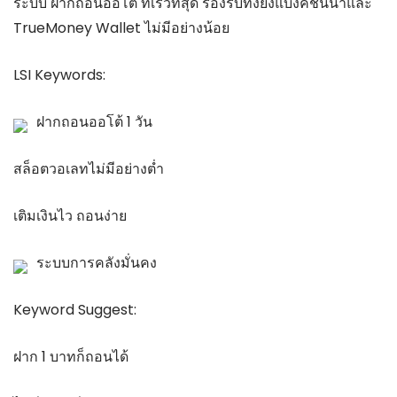
ระบบ ฝากถอนออโต้ ที่เร็วที่สุด รองรับทั้งยังแบงค์ชั้นนำและ
TrueMoney Wallet ไม่มีอย่างน้อย
LSI Keywords:
ฝากถอนออโต้ 1 วัน
สล็อตวอเลทไม่มีอย่างต่ำ
เติมเงินไว ถอนง่าย
ระบบการคลังมั่นคง
Keyword Suggest:
ฝาก 1 บาทก็ถอนได้