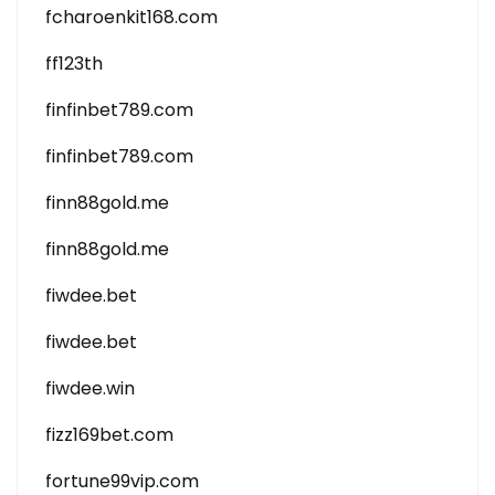
fcharoenkit168.com
ff123th
finfinbet789.com
finfinbet789.com
finn88gold.me
finn88gold.me
fiwdee.bet
fiwdee.bet
fiwdee.win
fizz169bet.com
fortune99vip.com