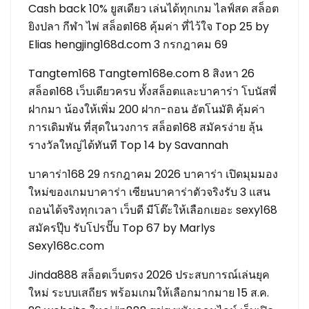
Cash back 10% ยูสเดียว เล่นได้ทุกเกม ไลฟ์สด สล็อต
ยิงปลา กีฬา ไพ่ สล็อต168 คุ้มค่า ที่ไว้ใจ Top 25 by
Elias hengjing168d.com 3 กรกฎาคม 69
Tangtem168 Tangtem168e.com 8 สิงหา 26
สล็อต168 เว็บเดียวครบ ทั้งสล็อตและบาคาร่า โบนัสพี่
ฝากมา น้องให้เพิ่ม 200 ฝาก-ถอน อัตโนมัติ คุ้มค่า
การเดิมพัน ที่สุดในวงการ สล็อต168 สมัครง่าย ลุ้น
รางวัลใหญ่ได้ทันที Top 14 by Savannah
บาคาร่า168 29 กรกฎาคม 2026 บาคาร่า เปิดมุมมอง
ใหม่ของเกมบาคาร่า เซียนบาคาร่าตัวจริงรับ 3 แสน
ถอนได้จริงทุกเวลา เว็บดี มีโต๊ะให้เลือกเยอะ sexy168
สมัครปุ๊บ รับโปรปั๊บ Top 67 by Marlys
Sexy168c.com
Jinda888 สล็อตเว็บตรง 2026 ประสบการณ์เล่นยุค
ใหม่ ระบบเสถียร พร้อมเกมให้เลือกมากมาย 15 ส.ค.