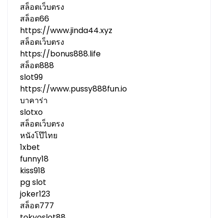
สล็อตเว็บตรง
สล็อต66
https://www.jinda44.xyz
สล็อตเว็บตรง
https://bonus888.life
สล็อต888
slot99
https://www.pussy888fun.io
บาคาร่า
slotxo
สล็อตเว็บตรง
หนังโป๊ไทย
1xbet
funny18
kiss918
pg slot
joker123
สล็อต777
tokyoslot88