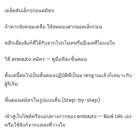
เคล็ดลับเล็กๆก่อนสมัคร
ถ้าหากยังคลุมเคลือ ให้ทดลองฝากยอดเล็กก่อน
หลีกเลี่ยงลิงก์ที่ได้รับจากโปรโมทหรืออีเมลที่ไม่แน่ใจ
วิธี erisauto สมัคร — คู่มือทีละขั้นตอน
ตั้งแต่นี้ต่อไปเป็นขั้นตอนปฏิบัติที่เป็นมาตรฐานแล้วก็เหมาะกับ
ผู้ริเริ่ม:
ขั้นตอนสมัครในรูปแบบสั้น (Step-by-step)
เข้าสู่เว็บไซต์หรือแอปทางการของ erisauto — พิมพ์ URL เอง
หรือใช้ลิงก์จากแหล่งที่วางใจ