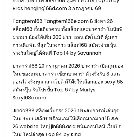
ยิงปลา กีฬา ไพ่ สล็อต168 คุ้มค่า ที่ไว้ใจ Top 25 by
Elias hengjing168d.com 3 กรกฎาคม 69
Tangtem168 Tangtem168e.com 8 สิงหา 26
สล็อต168 เว็บเดียวครบ ทั้งสล็อตและบาคาร่า โบนัสพี่
ฝากมา น้องให้เพิ่ม 200 ฝาก-ถอน อัตโนมัติ คุ้มค่า
การเดิมพัน ที่สุดในวงการ สล็อต168 สมัครง่าย ลุ้น
รางวัลใหญ่ได้ทันที Top 14 by Savannah
บาคาร่า168 29 กรกฎาคม 2026 บาคาร่า เปิดมุมมอง
ใหม่ของเกมบาคาร่า เซียนบาคาร่าตัวจริงรับ 3 แสน
ถอนได้จริงทุกเวลา เว็บดี มีโต๊ะให้เลือกเยอะ sexy168
สมัครปุ๊บ รับโปรปั๊บ Top 67 by Marlys
Sexy168c.com
Jinda888 สล็อตเว็บตรง 2026 ประสบการณ์เล่นยุค
ใหม่ ระบบเสถียร พร้อมเกมให้เลือกมากมาย 15 ส.ค.
26 website ใหญ่ jin888.asia พนันออนไลน์ เว็บเปิด
ใหม่ ใหม่ล่าสุด Top 94 by Kina