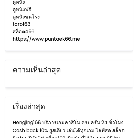
ดูหนัง
ดูหนังฟรี
ดูหนังชนโรง
faro168
สล็อต456
https://www.puntaek66.me
ความเห็นล่าสุด
เรื่องล่าสุด
Hengjing168 บริการเกมคาสิโน ครบครัน 24 ชั่วโมง
Cash back 10% ยูสเดียว เล่นได้ทุกเกม ไลฟ์สด สล็อต