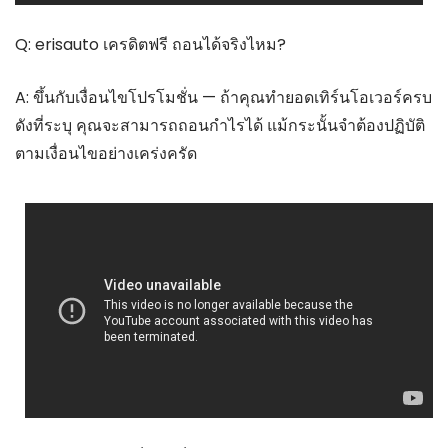
Q: erisauto เครดิตฟรี ถอนได้จริงไหม?
A: ขึ้นกับเงื่อนไขโปรโมชั่น — ถ้าคุณทำยอดเทิร์นโอเวอร์ครบ
ดังที่ระบุ คุณจะสามารถถอนกำไรได้ แม้กระนั้นจำต้องปฏิบัติ
ตามเงื่อนไขอย่างเคร่งครัด