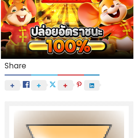
Share