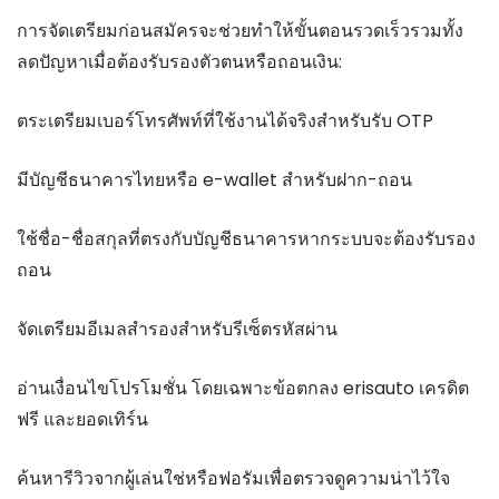
การจัดเตรียมก่อนสมัครจะช่วยทำให้ขั้นตอนรวดเร็วรวมทั้ง
ลดปัญหาเมื่อต้องรับรองตัวตนหรือถอนเงิน:
ตระเตรียมเบอร์โทรศัพท์ที่ใช้งานได้จริงสำหรับรับ OTP
มีบัญชีธนาคารไทยหรือ e-wallet สำหรับฝาก-ถอน
ใช้ชื่อ-ชื่อสกุลที่ตรงกับบัญชีธนาคารหากระบบจะต้องรับรอง
ถอน
จัดเตรียมอีเมลสำรองสำหรับรีเซ็ตรหัสผ่าน
อ่านเงื่อนไขโปรโมชั่น โดยเฉพาะข้อตกลง erisauto เครดิต
ฟรี และยอดเทิร์น
ค้นหารีวิวจากผู้เล่นใช่หรือฟอรัมเพื่อตรวจดูความน่าไว้ใจ