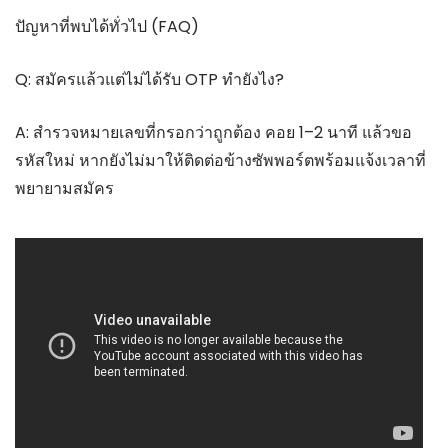
ปัญหาที่พบได้ทั่วไป (FAQ)
Q: สมัครแล้วแต่ไม่ได้รับ OTP ทำยังไง?
A: สำรวจหมายเลขที่กรอกว่าถูกต้อง คอย 1–2 นาที แล้วขอ
รหัสใหม่ หากยังไม่มาให้ติดต่อข้างซัพพอร์ตพร้อมแจ้งเวลาที่
พยายามสมัคร