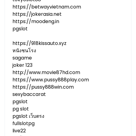
https://betwayvietnam.com
https://jokerasia.net
https://moodeng.in
pgslot
https://918kissauto.xyz
หนังชนโรง
sagame
joker 123
http://www.movie87hd.com
https://www.pussy888play.com
https://pussy888win.com
sexybaccarat
pgslot
pg slot
pgslot เว็บตรง
fullslotpg
live22